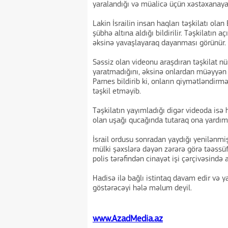
yaralandığı və müalicə üçün xəstəxanaya
Lakin İsrailin insan haqları təşkilatı ola
şübhə altına aldığı bildirilir. Təşkilatın
əksinə yavaşlayaraq dayanması görünür.
Səssiz olan videonu araşdıran təşkilat n
yaratmadığını, əksinə onlardan müəyyən 
Parnes bildirib ki, onların qiymətləndirm
təşkil etməyib.
Təşkilatın yayımladığı digər videoda isə 
olan uşağı qucağında tutaraq ona yardı
İsrail ordusu sonradan yaydığı yenilənmi
mülki şəxslərə dəyən zərərə görə təəssüf h
polis tərəfindən cinayət işi çərçivəsində ar
Hadisə ilə bağlı istintaq davam edir və y
göstərəcəyi hələ məlum deyil.
www.AzadMedia.az