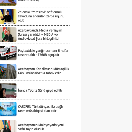
XƏBƏRDARLIQ
Zelenski: "Yaroslavl" neft emalı
zavoduna endirilən zərbə uğurlu
olub
Azərbaycanda Media və Yayım
Şurası yaradıldı – MEDİA və
Audiovizual Şura birləşdirildi
Paytaxtdakı yanğın zamanı 6 nəfər
xəsarət alıb - TƏBİB açıqladı
Azərbaycan Kot-d'İvuarı Müstəqillik
Günü münasibətilə təbrik edib
İranda Təbriz Günü qeyd edilib
CASCFEN Türk dünyası ilə bağlı
rəsm müsabiqəsi elan edir
Azərbaycanın Malayziyada yeni
səfiri təyin olunub