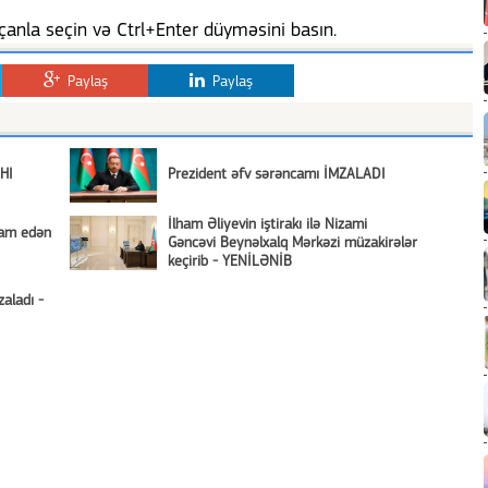
anla seçin və Ctrl+Enter düyməsini basın.
Paylaş
Paylaş
AHI
Prezident əfv sərəncamı İMZALADI
İlham Əliyevin iştirakı ilə Nizami
vam edən
Gəncəvi Beynəlxalq Mərkəzi müzakirələr
keçirib - YENİLƏNİB
aladı -