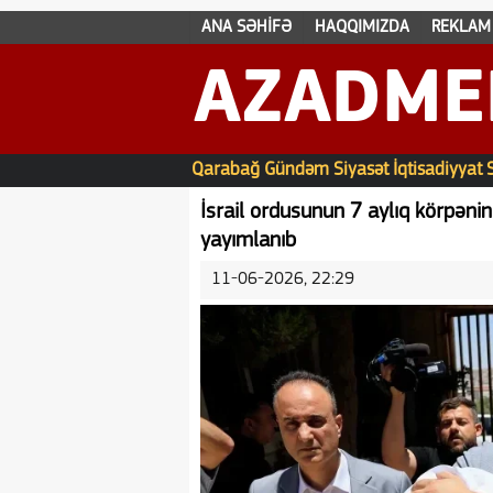
ANA SƏHİFƏ
HAQQIMIZDA
REKLAM
AZADME
Qarabağ
Gündəm
Siyasət
İqtisadiyyat
İsrail ordusunun 7 aylıq körpənin
yayımlanıb
11-06-2026, 22:29