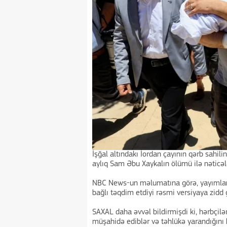
İşğal altındakı İordan çayının qərb sahil
aylıq Sam Əbu Xaykalın ölümü ilə nəticə
NBC News-un məlumatına görə, yayımlanan
bağlı təqdim etdiyi rəsmi versiyaya zidd 
SAXAL daha əvvəl bildirmişdi ki, hərbçil
müşahidə ediblər və təhlükə yarandığını h