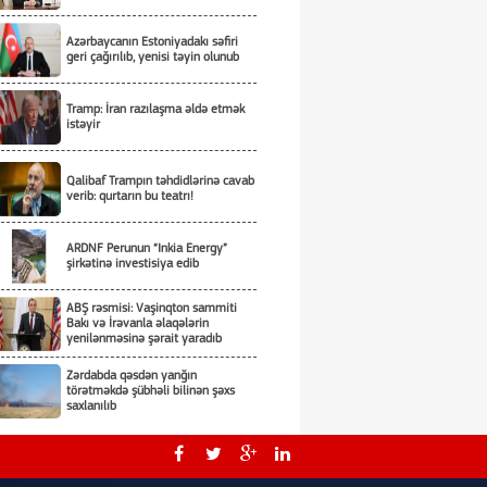
Azərbaycanın Estoniyadakı səfiri
geri çağırılıb, yenisi təyin olunub
Tramp: İran razılaşma əldə etmək
istəyir
Qalibaf Trampın təhdidlərinə cavab
verib: qurtarın bu teatrı!
ARDNF Perunun “Inkia Energy”
şirkətinə investisiya edib
ABŞ rəsmisi: Vaşinqton sammiti
Bakı və İrəvanla əlaqələrin
yenilənməsinə şərait yaradıb
Zərdabda qəsdən yanğın
törətməkdə şübhəli bilinən şəxs
saxlanılıb
Tərtərdə ər-arvadın yanaraq öldüyü
yanğının qəsdnən törədildiyi
məlum olub