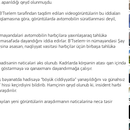
 aparıldığı qeyd olunmuşdu.
n B’Tselem tərəfindən təqdim edilən videogörüntülərin bu iddiaları
 açıqlamasına görə, görüntülərdə avtomobilin sürətlənməsi deyil,
ümayəndələri avtomobilin hərbçilərə yaxınlaşaraq təhlükə
məsafədə dayandığını iddia edirlər. B’Tselem-in nümayəndəsi Şay
əsinə əsasən, nəqliyyat vasitəsi hərbçilər üçün birbaşa təhlükə
hadisənin nəticələri əks olunub. Kadrlarda körpənin atası qan içində
m göstərməyə və qanaxmanı dayandırmağa çalışır.
ş bəyanatda hadisəyə “böyük ciddiyyətlə” yanaşıldığını və günahsız
issi keçirdiyini bildirib. Həmçinin qeyd olunub ki, insident hərbi
aşdırılır.
ayılan yeni görüntülərin araşdırmanın nəticələrinə necə təsir