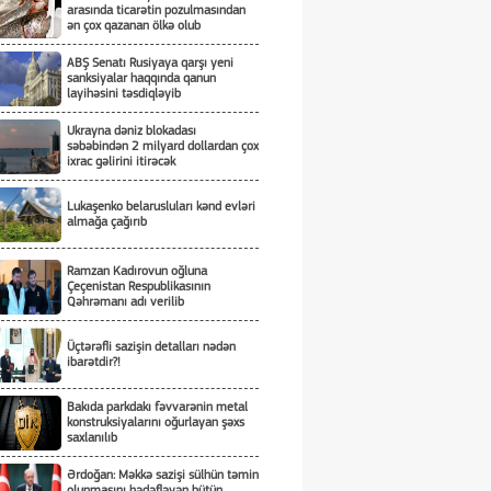
arasında ticarətin pozulmasından
ən çox qazanan ölkə olub
ABŞ Senatı Rusiyaya qarşı yeni
sanksiyalar haqqında qanun
layihəsini təsdiqləyib
Ukrayna dəniz blokadası
səbəbindən 2 milyard dollardan çox
ixrac gəlirini itirəcək
Lukaşenko belarusluları kənd evləri
almağa çağırıb
Ramzan Kadırovun oğluna
Çeçenistan Respublikasının
Qəhrəmanı adı verilib
Üçtərəfli sazişin detalları nədən
ibarətdir?!
Bakıda parkdakı fəvvarənin metal
konstruksiyalarını oğurlayan şəxs
saxlanılıb
Ərdoğan: Məkkə sazişi sülhün təmin
olunmasını hədəfləyən bütün