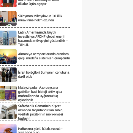
ölkələr üçün açıqdır
Süleyman Mikayılovun 10 illik
müavininə hökm oxundu
Latın Amerikasında böyük
investisiya: ARDNF qlobal enerji
bazarında mövqeyini gücləndirir –
TƏHLİL
Almaniya aeroportlarında dronlara
qarşı müdafiə sistemləri quraşdırılır
İsrail hərbçiləri Suriyanın cənubuna
daxil olub
Malayziyadan Azərbaycana
gətirilən bəzi bioloji aktiv qida
məhsullarında uyğunsuzluq
aşkarlanıb
Səfərbərlik Xidmətinin rüşvət
almaqda təqsirləndirilən sabiq
vəzifəli şəxslərinin məhkəməsi
başlayır
Həftəsonu güclü külək əsəcək -