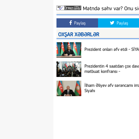
Mətndə səhv var? Onu siç
Paylaş
Paylaş
OXŞAR XƏBƏRLƏR
Prezident onları əfv etdi - SİY
Prezidentin 4 saatdan çox da
mətbuat konfransı -
İlham Əliyev əfv sərəncamı imz
Siyahı