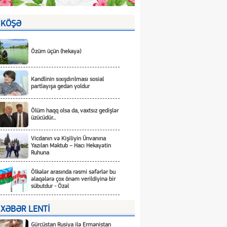
KÖŞƏ
Özüm üçün (hekayə)
Kəndlinin sıxışdırılması sosial
partlayışa gedən yoldur
Ölüm haqq olsa da, vaxtsız gedişlər
üzücüdür...
Vicdanın və Kişiliyin Ünvanına
Yazılan Məktub – Hacı Hekayətin
Ruhuna
Ölkələr arasında rəsmi səfərlər bu
əlaqələrə çox önəm verildiyinə bir
sübutdur - Özəl
XƏBƏR LENTİ
Gürcüstan Rusiya ilə Ermənistan