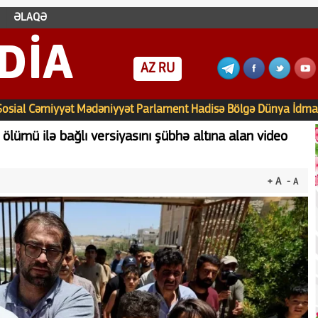
ƏLAQƏ
DIA
AZ
RU
Sosial
Cəmiyyət
Mədəniyyət
Parlament
Hadisə
Bölgə
Dünya
İdma
 ölümü ilə bağlı versiyasını şübhə altına alan video
+ A
- A