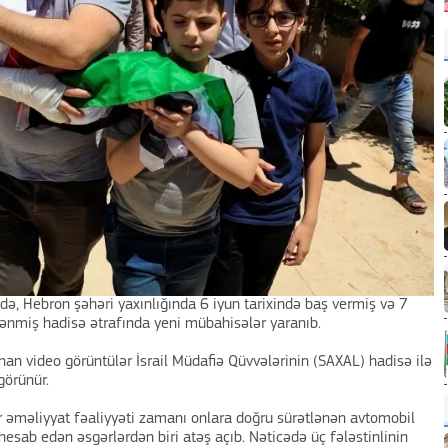
ində, Hebron şəhəri yaxınlığında 6 iyun tarixində baş vermiş və 7
lənmiş hadisə ətrafında yeni mübahisələr yaranıb.
 video görüntülər İsrail Müdafiə Qüvvələrinin (SAXAL) hadisə ilə
görünür.
ər əməliyyat fəaliyyəti zamanı onlara doğru sürətlənən avtomobil
esab edən əsgərlərdən biri atəş açıb. Nəticədə üç fələstinlinin