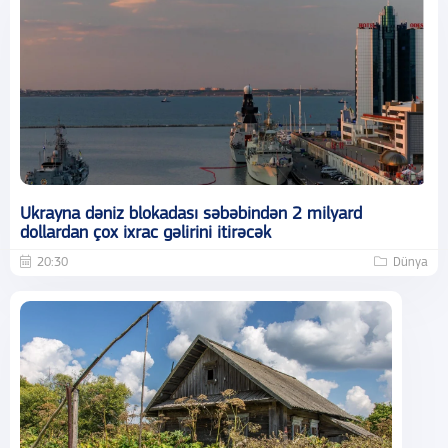
Ukrayna dəniz blokadası səbəbindən 2 milyard
dollardan çox ixrac gəlirini itirəcək
20:30
Dünya