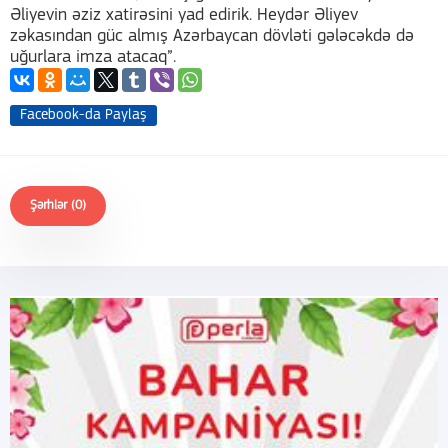
Əliyevin əziz xatirəsini yad edirik. Heydər Əliyev
zəkasından güc almış Azərbaycan dövləti gələcəkdə də
uğurlara imza atacaq”.
Facebook-da Paylaş
Şərhlər (0)