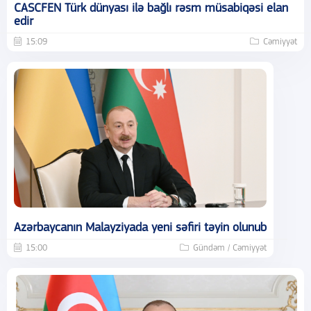
CASCFEN Türk dünyası ilə bağlı rəsm müsabiqəsi elan
edir
15:09
Cəmiyyət
Azərbaycanın Malayziyada yeni səfiri təyin olunub
15:00
Gündəm / Cəmiyyət