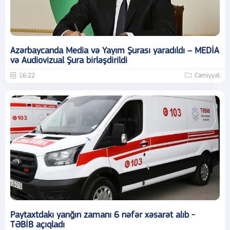
Azərbaycanda Media və Yayım Şurası yaradıldı – MEDİA
və Audiovizual Şura birləşdirildi
16:22
Cəmiyyət
Paytaxtdakı yanğın zamanı 6 nəfər xəsarət alıb -
TƏBİB açıqladı