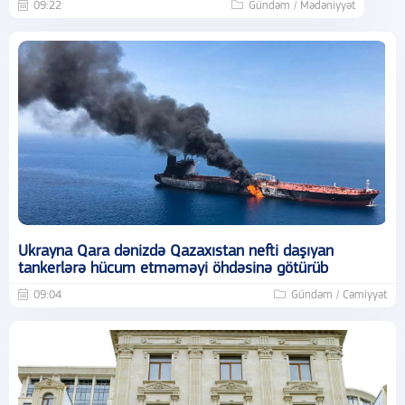
09:22
Gündəm / Mədəniyyət
Ukrayna Qara dənizdə Qazaxıstan nefti daşıyan
tankerlərə hücum etməməyi öhdəsinə götürüb
09:04
Gündəm / Cəmiyyət