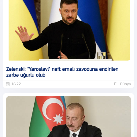
Zelenski: "Yaroslavl" neft emalı zavoduna endirilən
zərbə uğurlu olub
16:22
Dünya