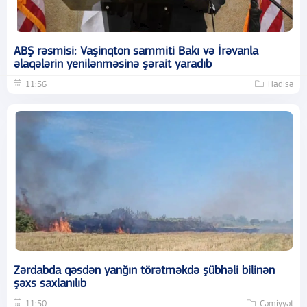
ABŞ rəsmisi: Vaşinqton sammiti Bakı və İrəvanla
əlaqələrin yenilənməsinə şərait yaradıb
11:56
Hadisə
Zərdabda qəsdən yanğın törətməkdə şübhəli bilinən
şəxs saxlanılıb
11:50
Cəmiyyət