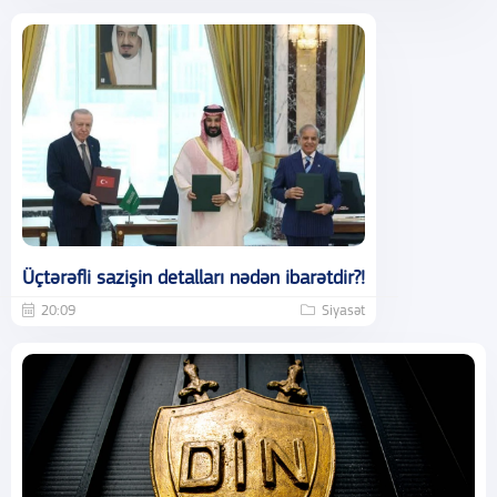
Üçtərəfli sazişin detalları nədən ibarətdir?!
20:09
Siyasət