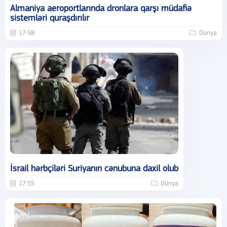
Almaniya aeroportlarında dronlara qarşı müdafiə
sistemləri quraşdırılır
17:58
Dünya
İsrail hərbçiləri Suriyanın cənubuna daxil olub
17:55
Dünya