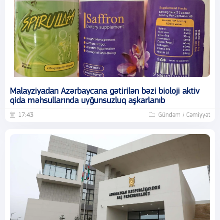
Malayziyadan Azərbaycana gətirilən bəzi bioloji aktiv
qida məhsullarında uyğunsuzluq aşkarlanıb
17:43
Gündəm / Cəmiyyət