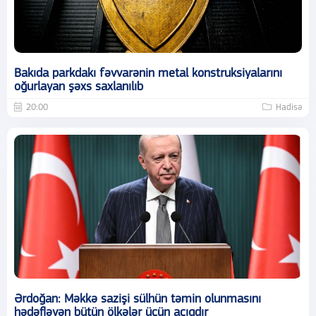
Bakıda parkdakı fəvvarənin metal konstruksiyalarını
oğurlayan şəxs saxlanılıb
20:00
Hadisə
Ərdoğan: Məkkə sazişi sülhün təmin olunmasını
hədəfləyən bütün ölkələr üçün açıqdır