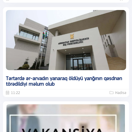
Tərtərdə ər-arvadın yanaraq öldüyü yanğının qəsdnən
törədildiyi məlum olub
11:22
Hadisə