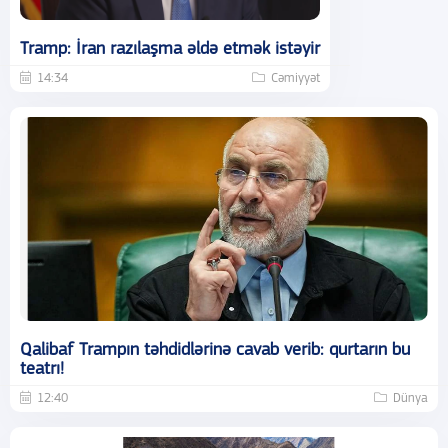
Tramp: İran razılaşma əldə etmək istəyir
14:34
Cəmiyyət
Qalibaf Trampın təhdidlərinə cavab verib: qurtarın bu
teatrı!
12:40
Dünya