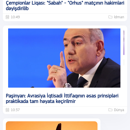
Çempionlar Liqası: "Sabah" - "Orhus" matçının hakimləri
dəyişdirilib
10:49
İdman
Paşinyan: Avrasiya İqtisadi İttifaqının əsas prinsipləri
praktikada tam həyata keçirilmir
10:37
Dünya