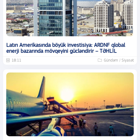
Latın Amerikasında böyük investisiya: ARDNF qlobal
enerji bazarında mövqeyini gücləndirir – TƏHLİL
18:11
Gündəm / Siyasət