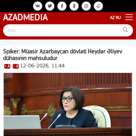
AZAD
MEDIA
AZ
RU
Spiker: Müasir Azərbaycan dövləti Heydər Əliyev
dühasının məhsuludur
12-06-2026, 11:44
+ A
- A