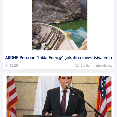
ARDNF Perunun “Inkia Energy” şirkətinə investisiya edib
12:29
Gündəm / İqtisadiyyat