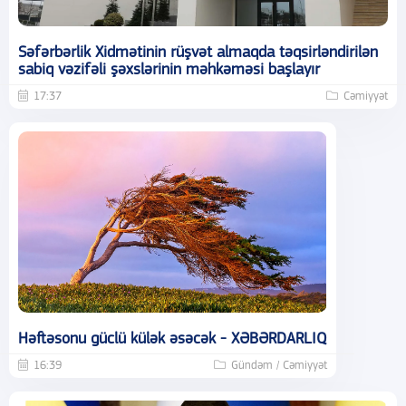
Səfərbərlik Xidmətinin rüşvət almaqda təqsirləndirilən
sabiq vəzifəli şəxslərinin məhkəməsi başlayır
17:37
Cəmiyyət
Həftəsonu güclü külək əsəcək - XƏBƏRDARLIQ
16:39
Gündəm / Cəmiyyət