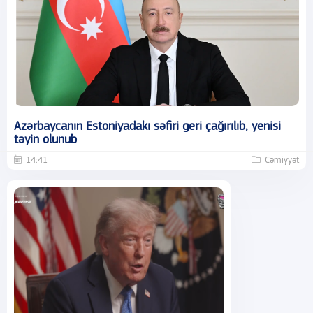
Azərbaycanın Estoniyadakı səfiri geri çağırılıb, yenisi
təyin olunub
14:41
Cəmiyyət