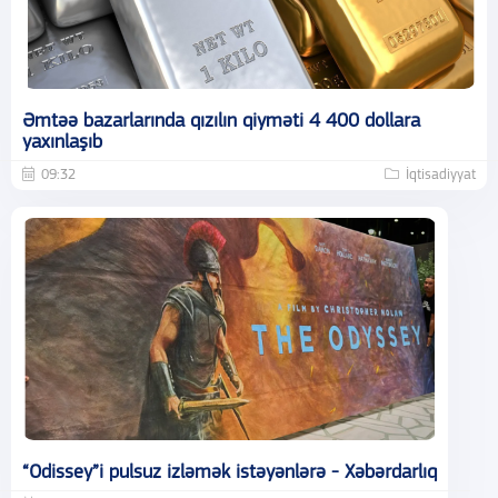
Əmtəə bazarlarında qızılın qiyməti 4 400 dollara
yaxınlaşıb
09:32
İqtisadiyyat
“Odissey”i pulsuz izləmək istəyənlərə - Xəbərdarlıq