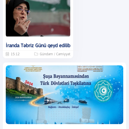
İranda Təbriz Günü qeyd edilib
15:12
Gündəm / Cəmiyyət