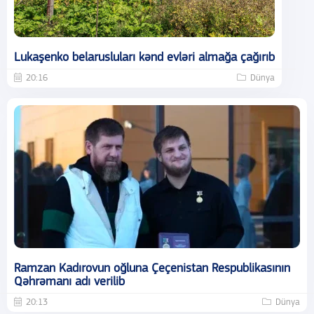
Lukaşenko belarusluları kənd evləri almağa çağırıb
20:16
Dünya
Ramzan Kadırovun oğluna Çeçenistan Respublikasının
Qəhrəmanı adı verilib
20:13
Dünya