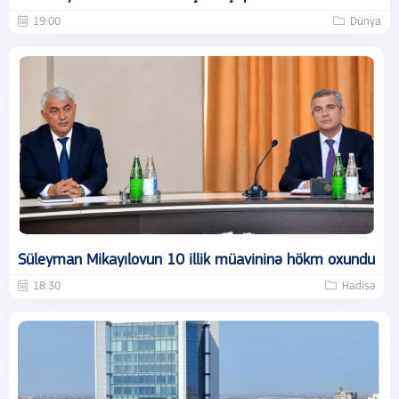
19:00
Dünya
Süleyman Mikayılovun 10 illik müavininə hökm oxundu
18:30
Hadisə