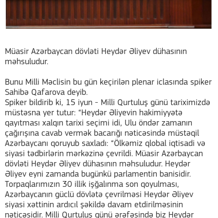
Müasir Azərbaycan dövləti Heydər Əliyev dühasının
məhsuludur.
Bunu Milli Məclisin bu gün keçirilən plenar iclasında spiker
Sahibə Qafarova deyib.
Spiker bildirib ki, 15 iyun - Milli Qurtuluş günü tariximizdə
müstəsna yer tutur: “Heydər Əliyevin hakimiyyətə
qayıtması xalqın tarixi seçimi idi, Ulu öndər zamanın
çağırışına cavab vermək bacarığı nəticəsində müstəqil
Azərbaycanı qoruyub saxladı: “Ölkəmiz qlobal iqtisadi və
siyasi tədbirlərin mərkəzinə çevrildi. Müasir Azərbaycan
dövləti Heydər Əliyev dühasının məhsuludur. Heydər
Əliyev eyni zamanda bugünkü parlamentin banisidir.
Torpaqlarımızın 30 illik işğalınma son qoyulması,
Azərbaycanın güclü dövlətə çevrilməsi Heydər Əliyev
siyasi xəttinin ardıcıl şəkildə davam etdirilməsinin
nəticəsidir. Milli Qurtuluş günü ərəfəsində biz Heydər