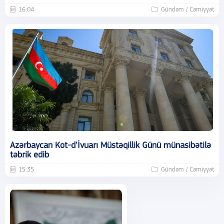
16:04
Gündəm / Cəmiyyət
Azərbaycan Kot-d'İvuarı Müstəqillik Günü münasibətilə
təbrik edib
15:35
Gündəm / Cəmiyyət