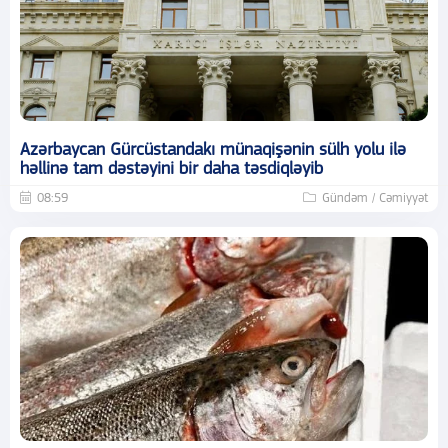
Azərbaycan Gürcüstandakı münaqişənin sülh yolu ilə
həllinə tam dəstəyini bir daha təsdiqləyib
08:59
Gündəm / Cəmiyyət