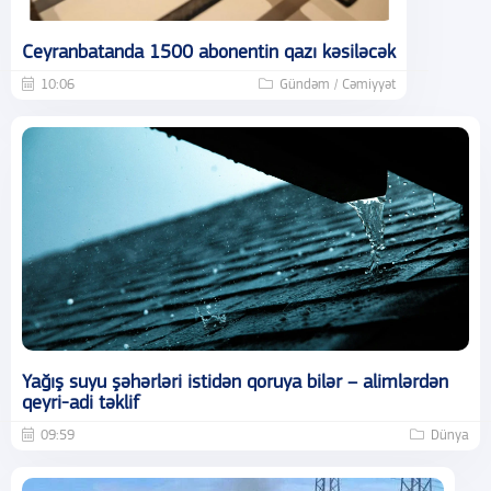
Ceyranbatanda 1500 abonentin qazı kəsiləcək
10:06
Gündəm / Cəmiyyət
Yağış suyu şəhərləri istidən qoruya bilər – alimlərdən
qeyri-adi təklif
09:59
Dünya