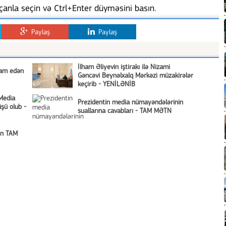
anla seçin və Ctrl+Enter düyməsini basın.
Paylaş
Paylaş
İlham Əliyevin iştirakı ilə Nizami
vam edən
Gəncəvi Beynəlxalq Mərkəzi müzakirələr
keçirib - YENİLƏNİB
 Media
Prezidentin media nümayəndələrinin
üşü olub -
suallarına cavabları - TAM MƏTN
nın TAM