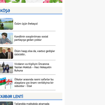
KÖŞƏ
Özüm üçün (hekayə)
Kəndlinin sıxışdırılması sosial
partlayışa gedən yoldur
Ölüm haqq olsa da, vaxtsız gedişlər
üzücüdür...
Vicdanın və Kişiliyin Ünvanına
Yazılan Məktub – Hacı Hekayətin
Ruhuna
Ölkələr arasında rəsmi səfərlər bu
əlaqələrə çox önəm verildiyinə bir
sübutdur - Özəl
XƏBƏR LENTİ
Tailandda məktəbdə atışmada