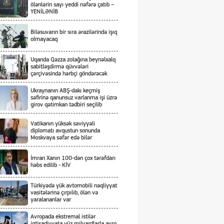
ölənlərin sayı yeddi nəfərə çatıb –
YENİLƏNİB
Biləsuvarın bir sıra ərazilərində işıq
olmayacaq
Uqanda Qəzza zolağına beynəlxalq
sabitləşdirmə qüvvələri
çərçivəsində hərbçi göndərəcək
Ukraynanın ABŞ-dakı keçmiş
səfirinə qanunsuz varlanma işi üzrə
girov qətimkan tədbiri seçilib
Vatikanın yüksək səviyyəli
diplomatı avqustun sonunda
Moskvaya səfər edə bilər
İmran Xanın 100-dən çox tərəfdarı
həbs edilib - KİV
Türkiyədə yük avtomobili nəqliyyat
vasitələrinə çırpılıb, ölən və
yaralananlar var
Avropada ekstremal istilər
iqtisadiyyata yüz milyardlarla avro