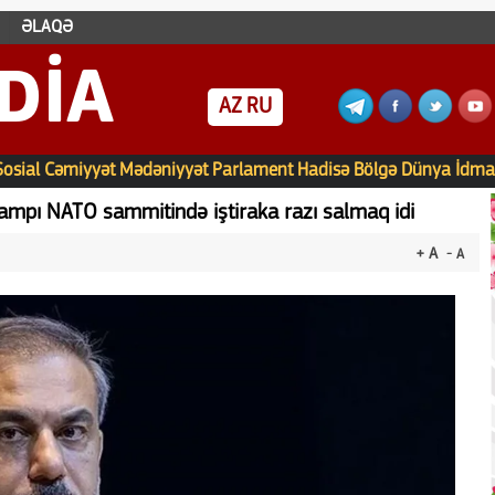
ƏLAQƏ
DIA
AZ
RU
Sosial
Cəmiyyət
Mədəniyyət
Parlament
Hadisə
Bölgə
Dünya
İdma
rampı NATO sammitində iştiraka razı salmaq idi
+ A
- A