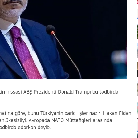
n hissəsi ABŞ Prezidenti Donald Trampı bu tədbirdə
tına görə, bunu Türkiyənin xarici işlər naziri Hakan Fidan
hlükəsizliyi: Avropada NATO Müttəfiqləri arasında
tədbirdə edərkən deyib.