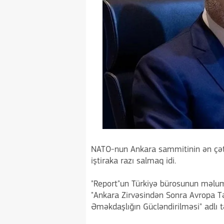
NATO-nun Ankara sammitinin ən çəti
iştiraka razı salmaq idi.
"Report"un Türkiyə bürosunun məluma
"Ankara Zirvəsindən Sonra Avropa Tə
Əməkdaşlığın Gücləndirilməsi" adlı 