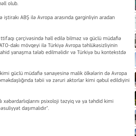
əll olub.
də iştirakı ABŞ ilə Avropa arasında gərginliyin aradan
İttifaqı çərçivəsində həll edilə bilməz və güclü müdafiə
ATO-dakı mövqeyi ilə Türkiyə Avropa təhlükəsizliyinin
 vahid yanaşma tələb edilməlidir və Türkiyə bu kontekstdə
a kimi güclü müdafiə sənayesinə malik ölkələrin də Avropa
məkdaşlığında təbii və zəruri aktorlar kimi qəbul edildiyini
 xəbərdarlıqlarını psixoloji təzyiq və ya təhdid kimi
suliyyət daşımalıdır".