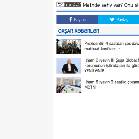
Mətndə səhv var? Onu siç
Paylaş
Paylaş
OXŞAR XƏBƏRLƏR
Prezidentin 4 saatdan çox da
mətbuat konfransı -
İlham Əliyevin III Şuşa Qlobal
Forumunun iştirakçıları ilə gör
YENİLƏNİB
İlham Əliyevin 3 saatlıq çıxışı
MƏTNİ