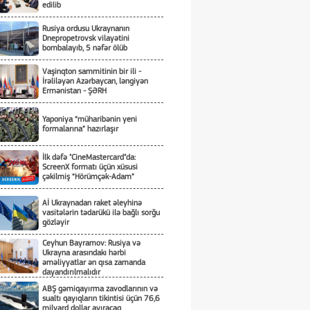
edilib
Rusiya ordusu Ukraynanın
Dnepropetrovsk vilayətini
bombalayıb, 5 nəfər ölüb
Vaşinqton sammitinin bir ili -
İrəliləyən Azərbaycan, ləngiyən
Ermənistan - ŞƏRH
Yaponiya “müharibənin yeni
formalarına” hazırlaşır
İlk dəfə "CineMastercard"da:
ScreenX formatı üçün xüsusi
çəkilmiş “Hörümçək-Adam”
Aİ Ukraynadan raket əleyhinə
vasitələrin tədarükü ilə bağlı sorğu
gözləyir
Ceyhun Bayramov: Rusiya və
Ukrayna arasındakı hərbi
əməliyyatlar ən qısa zamanda
dayandırılmalıdır
ABŞ gəmiqayırma zavodlarının və
sualtı qayıqların tikintisi üçün 76,6
milyard dollar ayıracaq