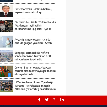
Professor yazır:Ədalətin hökmü,
separatizmin nekroloqu
Bir məktubun izi ilə: Türk mühəndis
"Vardanyan layihəsi"nin
pərdəarxasına işıq saldı - ŞƏRH
Aybəniz İsmayılovanın hələ də
ADY-də çalışan yaxınları - Siyahı
Səngəçal terminalı ilə neft və
kondensat ixracı təxminən 100
milyon barel təşkil edib
Ceyhun Bayramov: Azərbaycan
zərurət olsa Ukraynaya qaz tədarük
etməyə hazırdır
UEFA Konfrans Liqası: "Qarabağ"ı
"Dinamo" ilə Polşadakı matçda
300-dən çox azarkeş dəstəkləyəcək
Sibiqa və Bayramov Cənubi
Qafqazı, Ukrayna üzrə sülh
prosesini müzakirə ediblər