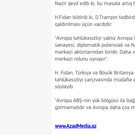
Nazir qeyd edib ki, bu məsələ artıq h
H.Fidan bildirib ki, D.Trampın tədbir
qaldırılması üçün vacibdir:
"Avropa təhlükəsizliyi yalnız Avropa 
sənayesi, diplomatik potensialı və N
mərkəzi aktorlarından biridir. Daha
mərkəzi rolunu oynayır".
H. Fidan, Türkiyə və Böyük Britaniy
təhlükəsizliyi çərçivəsində müdafiə ə
söyləyib:
"Avropa ABŞ-nin yük bölgüsü ilə bağlı
görməməlidir və Avropa daha çox mə
www.AzadMedia.az