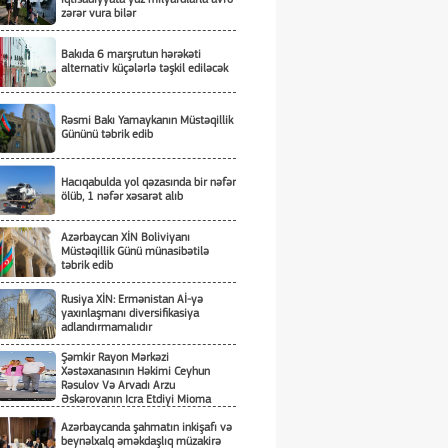
zərər vura bilər
Bakıda 6 marşrutun hərəkəti
alternativ küçələrlə təşkil ediləcək
Rəsmi Bakı Yamaykanın Müstəqillik
Gününü təbrik edib
Hacıqabulda yol qəzasında bir nəfər
ölüb, 1 nəfər xəsarət alıb
Azərbaycan XİN Boliviyanı
Müstəqillik Günü münasibətilə
təbrik edib
Rusiya XİN: Ermənistan Aİ-yə
yaxınlaşmanı diversifikasiya
adlandırmamalıdır
Şəmkir Rayon Mərkəzi
Xəstəxanasının Həkimi Ceyhun
Rəsulov Və Arvadı Arzu
Əskərovanın Icra Etdiyi Mioma
Əməliyyatından Sonra Qadının
Ölümü Ilə Bağlı Şəmkir Rayon
Azərbaycanda şahmatın inkişafı və
Prokrurluğunda Araşdırma Aparılır
beynəlxalq əməkdaşlıq müzakirə