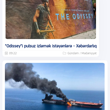
“Odissey”i pulsuz izləmək istəyənlərə - Xəbərdarlıq
09:22
Gündəm / Mədəniyyət