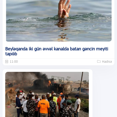
Beyləqanda iki gün əvvəl kanalda batan gəncin meyiti
tapılıb
11:00
Hadisə