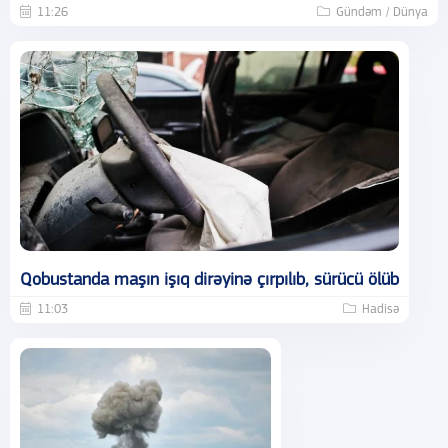
11:26
Gündəm / Dünya
Qobustanda maşın işıq dirəyinə çırpılıb, sürücü ölüb
11:03
Hadisə