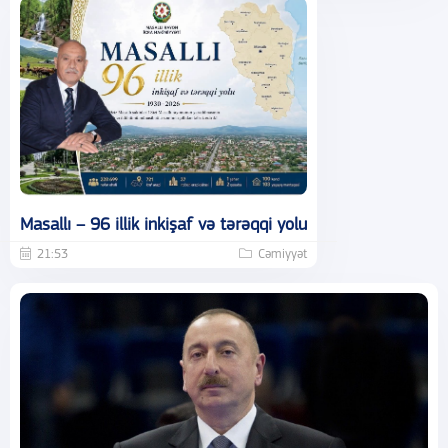
Masallı – 96 illik inkişaf və tərəqqi yolu
21:53
Cəmiyyət