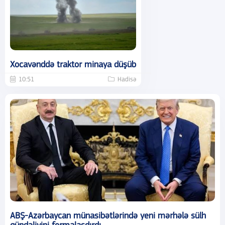
Xocavənddə traktor minaya düşüb
10:51
Hadisə
ABŞ-Azərbaycan münasibətlərində yeni mərhələ sülh