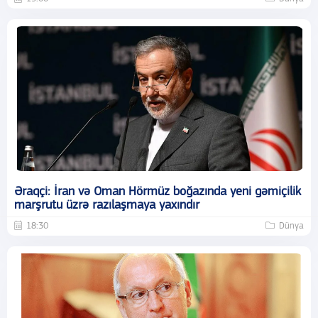
Əraqçi: İran və Oman Hörmüz boğazında yeni gəmiçilik
marşrutu üzrə razılaşmaya yaxındır
18:30
Dünya