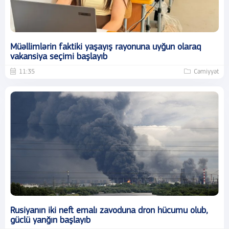
Müəllimlərin faktiki yaşayış rayonuna uyğun olaraq
vakansiya seçimi başlayıb
11:35
Cəmiyyət
Rusiyanın iki neft emalı zavoduna dron hücumu olub,
güclü yanğın başlayıb