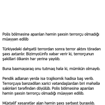
Polis bölməsinə aparılan həmin şəxsin terrorçu olmadığı
müəyyən edilib
Türkiyədəki dəhşətli terrordan sonra terror aktını törədən
şəxs axtarılır. Bizimyol.info xəbər verir ki, terrorçunun
şəkilləri ölkənin hər yerinə yayılıb.
Buna baxmayaraq onu tutmaq hələ ki, mümkün olmayıb.
Pendik adlanan yerdə isə trajikomik hadisə baş verib.
Terrorçuya bənzədilən xarici vətəndaşlardan biri məhəllə
sakinləri tərəfindən döyülüb. Polis bölməsinə aparılan
həmin şəxsin terrorçu olmadığı müəyyən edilib.
Müxtəlif xəsarətlər alan həmin şəxs sərbəst buraxılıb.