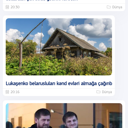
20:30
Dünya
Lukaşenko belarusluları kənd evləri almağa çağırıb
20:16
Dünya