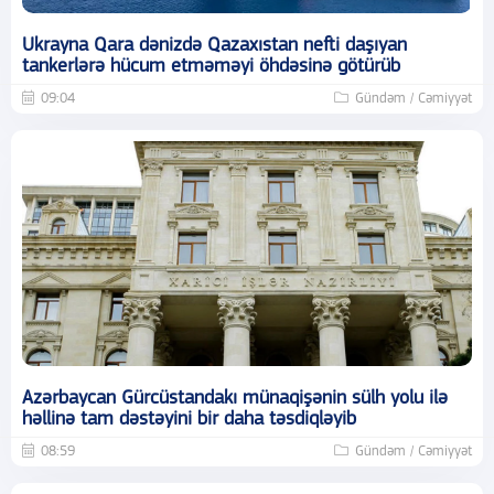
Ukrayna Qara dənizdə Qazaxıstan nefti daşıyan
tankerlərə hücum etməməyi öhdəsinə götürüb
09:04
Gündəm / Cəmiyyət
Azərbaycan Gürcüstandakı münaqişənin sülh yolu ilə
həllinə tam dəstəyini bir daha təsdiqləyib
08:59
Gündəm / Cəmiyyət