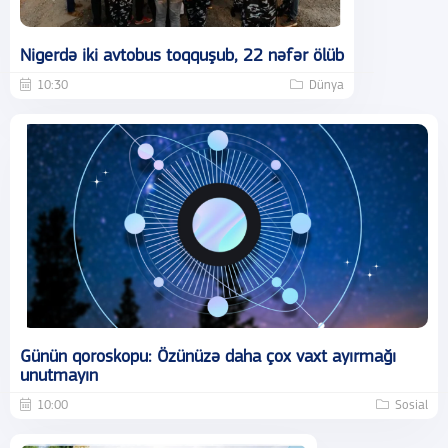
Nigerdə iki avtobus toqquşub, 22 nəfər ölüb
10:30
Dünya
Günün qoroskopu: Özünüzə daha çox vaxt ayırmağı
unutmayın
10:00
Sosial