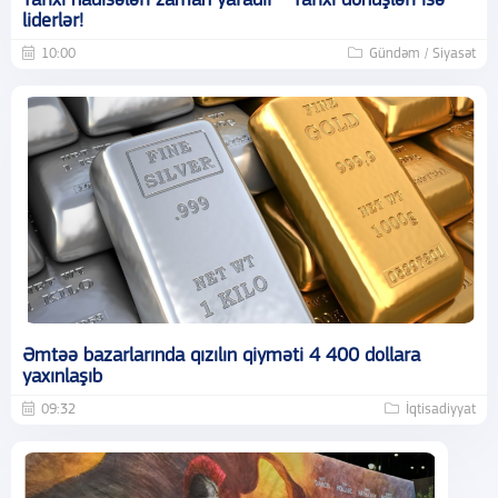
Tarixi hadisələri zaman yaradır - Tarixi dönüşləri isə
liderlər!
10:00
Gündəm / Siyasət
Əmtəə bazarlarında qızılın qiyməti 4 400 dollara
yaxınlaşıb
09:32
İqtisadiyyat