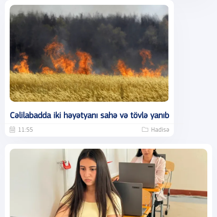
Cəlilabadda iki həyətyanı sahə və tövlə yanıb
11:55
Hadisə