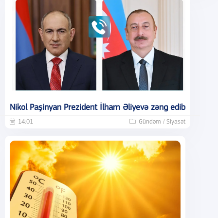
Nikol Paşinyan Prezident İlham Əliyevə zəng edib
14:01
Gündəm / Siyasət