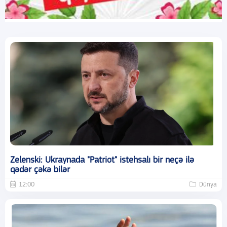
Zelenski: Ukraynada "Patriot" istehsalı bir neçə ilə
qədər çəkə bilər
12:00
Dünya