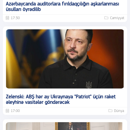
Azərbaycanda auditorlara fırıldaqçılığın aşkarlanması
üsulları öyrədilib
17:30
Cəmiyyət
Zelenski: ABŞ hər ay Ukraynaya "Patriot" üçün raket
əleyhinə vasitələr göndərəcək
17:00
Dünya