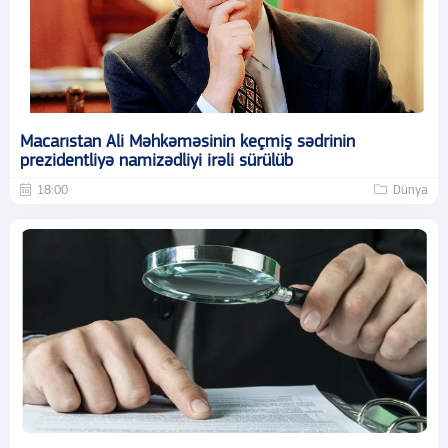
Macarıstan Ali Məhkəməsinin keçmiş sədrinin
prezidentliyə namizədliyi irəli sürülüb
18:00
Dünya