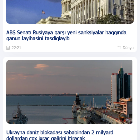
ABŞ Senatı Rusiyaya qarşı yeni sanksiyalar haqqında
qanun layihəsini təsdiqləyib
22:21
Dünya
Ukrayna dəniz blokadası səbəbindən 2 milyard
dollardan çox ixrac gəlirini itirəcək