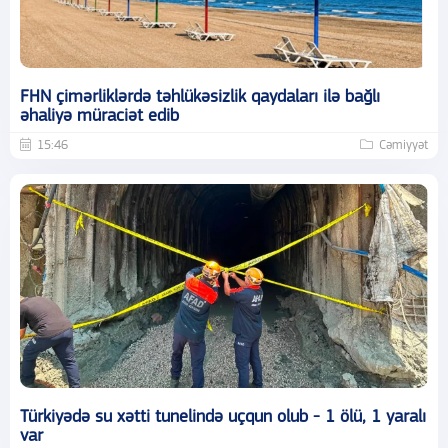
FHN çimərliklərdə təhlükəsizlik qaydaları ilə bağlı
əhaliyə müraciət edib
15:46
Cəmiyyət
Türkiyədə su xətti tunelində uçqun olub - 1 ölü, 1 yaralı
var