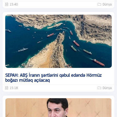
15:40
Dünya
SEPAH: ABŞ İranın şərtlərini qəbul edəndə Hörmüz
boğazı mütləq açılacaq
15:18
Dünya