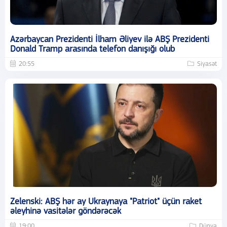
Azərbaycan Prezidenti İlham Əliyev ilə ABŞ Prezidenti
Donald Tramp arasında telefon danışığı olub
20:55
Siyasət
Zelenski: ABŞ hər ay Ukraynaya "Patriot" üçün raket
əleyhinə vasitələr göndərəcək
19:00
Dünya