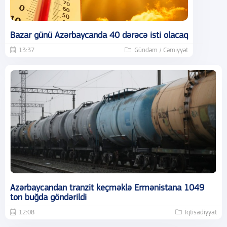
Bazar günü Azərbaycanda 40 dərəcə isti olacaq
13:37
Gündəm / Cəmiyyət
Azərbaycandan tranzit keçməklə Ermənistana 1049
ton buğda göndərildi
12:08
İqtisadiyyat