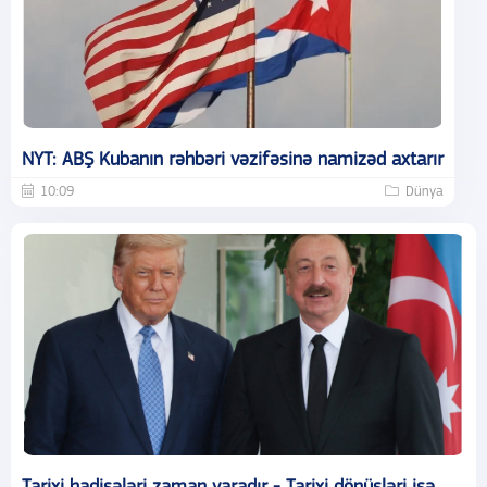
NYT: ABŞ Kubanın rəhbəri vəzifəsinə namizəd axtarır
10:09
Dünya