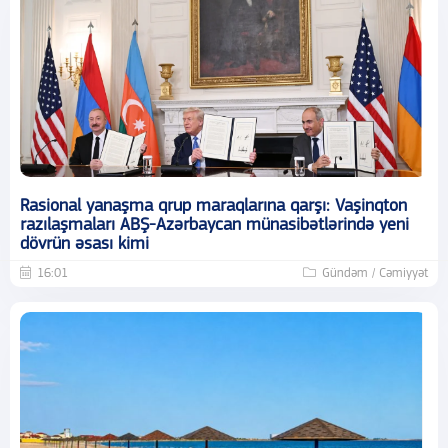
Rasional yanaşma qrup maraqlarına qarşı: Vaşinqton
razılaşmaları ABŞ-Azərbaycan münasibətlərində yeni
dövrün əsası kimi
16:01
Gündəm / Cəmiyyət