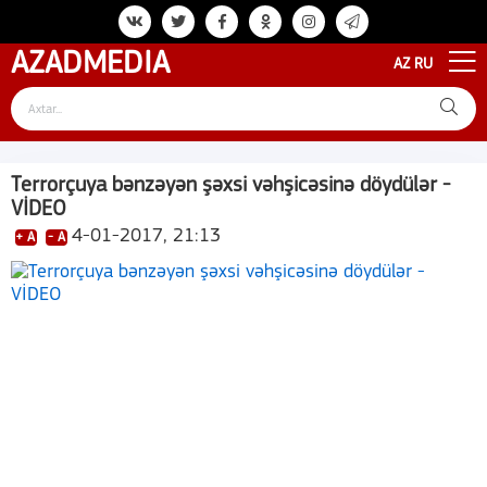
AZAD
MEDIA
AZ
RU
Terrorçuya bənzəyən şəxsi vəhşicəsinə döydülər -
VİDEO
4-01-2017, 21:13
+ A
- A