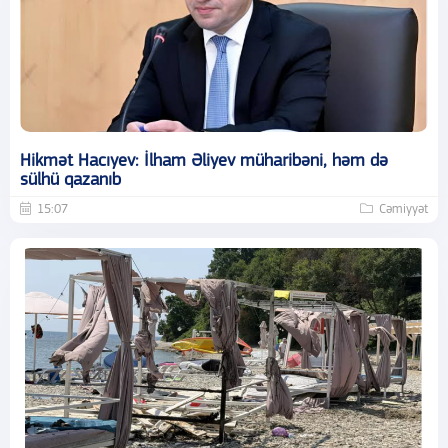
Hikmət Hacıyev: İlham Əliyev müharibəni, həm də
sülhü qazanıb
15:07
Cəmiyyət