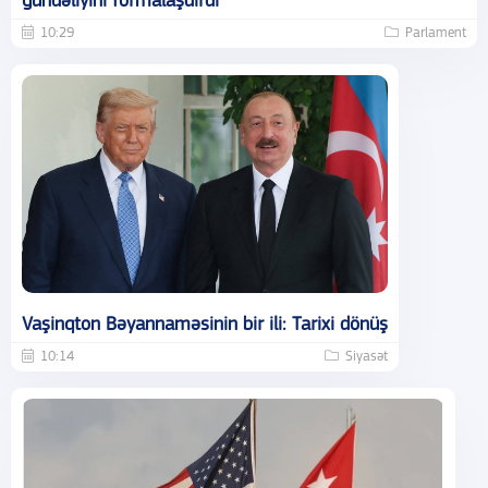
gündəliyini formalaşdırdı
10:29
Parlament
Vaşinqton Bəyannaməsinin bir ili: Tarixi dönüş
10:14
Siyasət