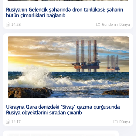
Rusiyanın Gelencik şəhərində dron təhlükəsi: şəhərin
bütün çimərlikləri bağlanıb
14:28
Gündəm / Dünya
Ukrayna Qara dənizdəki "Sivaş" qazma qurğusunda
Rusiya obyektlərini sıradan çıxarıb
14:17
Dünya