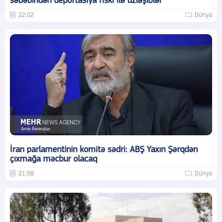
səbəbindən deportasiya riski ilə üzləşiblər
22:02
Dünya
İran parlamentinin komitə sədri: ABŞ Yaxın Şərqdən
çıxmağa məcbur olacaq
21:58
Dünya