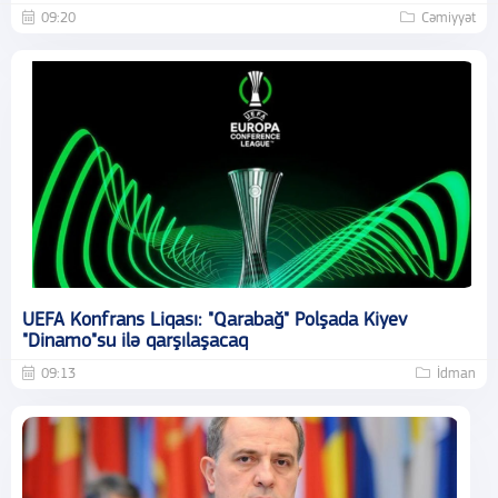
09:20
Cəmiyyət
UEFA Konfrans Liqası: "Qarabağ" Polşada Kiyev
"Dinamo"su ilə qarşılaşacaq
09:13
İdman