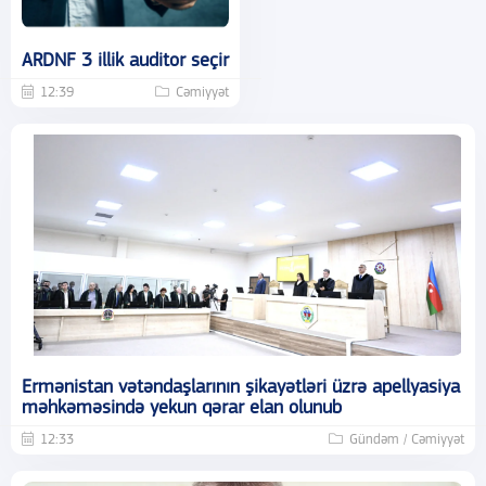
ARDNF 3 illik auditor seçir
12:39
Cəmiyyət
Ermənistan vətəndaşlarının şikayətləri üzrə apellyasiya
məhkəməsində yekun qərar elan olunub
12:33
Gündəm / Cəmiyyət