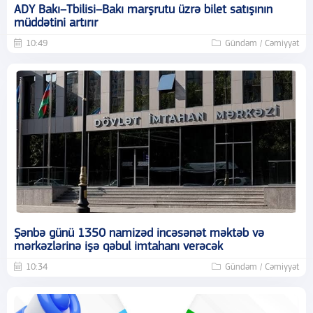
ADY Bakı–Tbilisi–Bakı marşrutu üzrə bilet satışının
müddətini artırır
10:49
Gündəm / Cəmiyyət
Şənbə günü 1350 namizəd incəsənət məktəb və
mərkəzlərinə işə qəbul imtahanı verəcək
10:34
Gündəm / Cəmiyyət