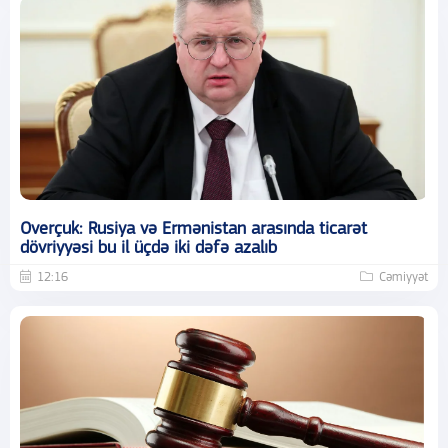
Overçuk: Rusiya və Ermənistan arasında ticarət
dövriyyəsi bu il üçdə iki dəfə azalıb
12:16
Cəmiyyət