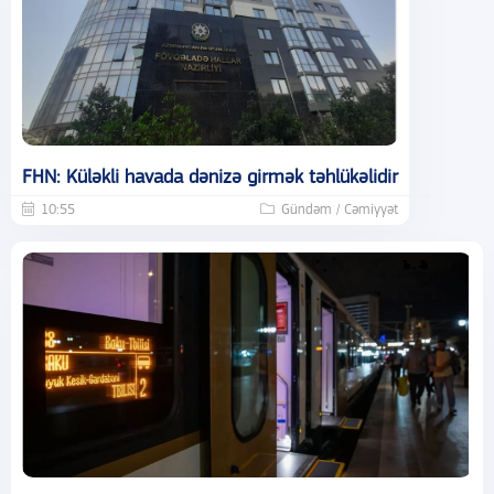
FHN: Küləkli havada dənizə girmək təhlükəlidir
10:55
Gündəm / Cəmiyyət