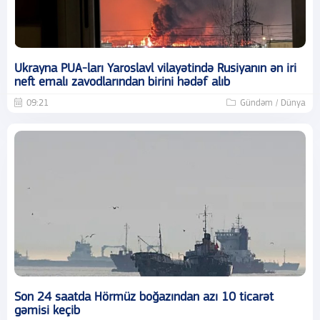
Ukrayna PUA-ları Yaroslavl vilayətində Rusiyanın ən iri
neft emalı zavodlarından birini hədəf alıb
09:21
Gündəm / Dünya
Son 24 saatda Hörmüz boğazından azı 10 ticarət
gəmisi keçib