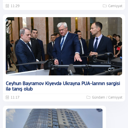
11:29
Cəmiyyət
Ceyhun Bayramov Kiyevdə Ukrayna PUA-larının sərgisi
ilə tanış olub
11:17
Gündəm / Cəmiyyət