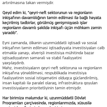
artırılmasına təkan vermişdir.
Qeyd edim ki, “qeyri-neft sektorunun və regionların
inkişafının davamlılığının təmin edilməsi ilə bağlı həyata
keçirilmiş tədbirlər, görülmüş genişmiqyaslı işlər
regionların davamlı şəkildə inkişafı üçün möhkəm zəmin
yaradıb”.
Eyni zamanda, ölkənin uzunmüddətli iqtisadi və sosial
inkişafının təmin edilməsi iqtisadiyyata investisiyaları cəlb
etməklə yanaşı, əlverişli investisiya mühitində bazar
iqtisadiyyatının səmərəli və stabil fəaliyyətini
yaxşılaşdırıb.
Məhz, investisiyaların qeyri-neft sektoruna və regionların
inkişafına yönəldilməsi, respublikada investisiya
fəaliyyətinin sosial istiqamətini olduqca gücləndirilmiş,
insan kapitalı ilə paralel olaraq, infrastruktura qoyulan
investisiyaların prioritetliyinin təmin etmişdir.
Hər birimizə məlumdur ki, uzunmüddətli Dövlət
Proqramları çərçivəsində, regionlarımızda, xüsusilə