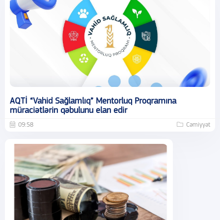
AQTİ “Vahid Sağlamlıq” Mentorluq Proqramına
müraciətlərin qəbulunu elan edir
09:58
Cəmiyyət