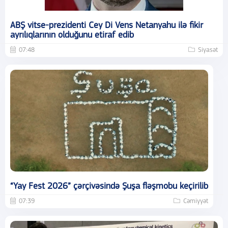
ABŞ vitse-prezidenti Cey Di Vens Netanyahu ilə fikir
ayrılıqlarının olduğunu etiraf edib
07:48
Siyasət
“Yay Fest 2026” çərçivəsində Şuşa fləşmobu keçirilib
07:39
Cəmiyyət