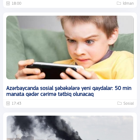
18:00
İdman
Azərbaycanda sosial şəbəkələrə yeni qaydalar: 50 min
manata qədər cərimə tətbiq olunacaq
17:43
Sosial