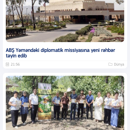
ABŞ Yəməndəki diplomatik missiyasına yeni rəhbər
təyin edib
21:56
Dünya