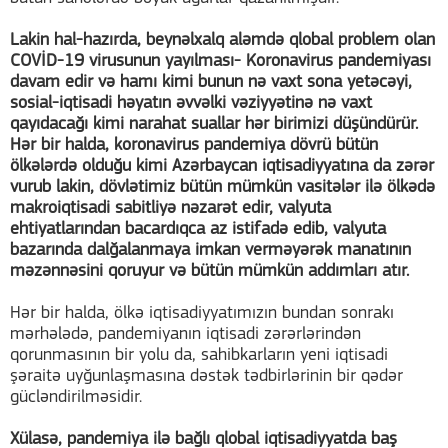
Lakin hal-hazırda, beynəlxalq aləmdə qlobal problem olan
COVİD-19 virusunun yayılması- Koronavirus pandemiyası
davam edir və hamı kimi bunun nə vaxt sona yetəcəyi,
sosial-iqtisadi həyatın əvvəlki vəziyyətinə nə vaxt
qayıdacağı kimi narahat suallar hər birimizi düşündürür.
Hər bir halda, koronavirus pandemiya dövrü bütün
ölkələrdə olduğu kimi Azərbaycan iqtisadiyyatına da zərər
vurub lakin, dövlətimiz bütün mümkün vasitələr ilə ölkədə
makroiqtisadi sabitliyə nəzarət edir, valyuta
ehtiyatlarından bacardıqca az istifadə edib, valyuta
bazarında dalğalanmaya imkan verməyərək manatının
məzənnəsini qoruyur və bütün mümkün addımları atır.
Hər bir halda, ölkə iqtisadiyyatımızın bundan sonrakı
mərhələdə, pandemiyanın iqtisadi zərərlərindən
qorunmasının bir yolu da, sahibkarların yeni iqtisadi
şəraitə uyğunlaşmasına dəstək tədbirlərinin bir qədər
gücləndirilməsidir.
Xülasə, pandemiya ilə bağlı qlobal iqtisadiyyatda baş