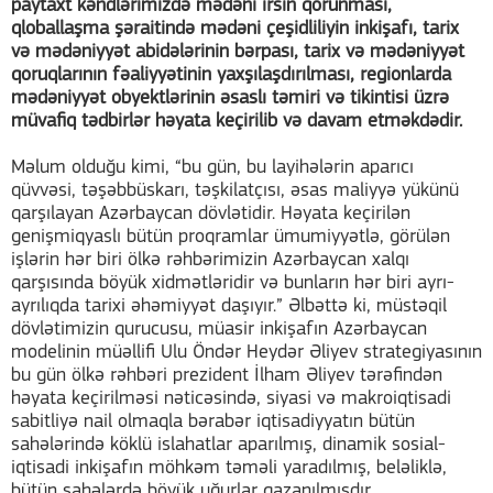
paytaxt kəndlərimizdə mədəni irsin qorunması,
qloballaşma şəraitində mədəni çeşidliliyin inkişafı, tarix
və mədəniyyət abidələrinin bərpası, tarix və mədəniyyət
qoruqlarının fəaliyyətinin yaxşılaşdırılması, regionlarda
mədəniyyət obyektlərinin əsaslı təmiri və tikintisi üzrə
müvafiq tədbirlər həyata keçirilib və davam etməkdədir.
Məlum olduğu kimi, “bu gün, bu layihələrin aparıcı
qüvvəsi, təşəbbüskarı, təşkilatçısı, əsas maliyyə yükünü
qarşılayan Azərbaycan dövlətidir. Həyata keçirilən
genişmiqyaslı bütün proqramlar ümumiyyətlə, görülən
işlərin hər biri ölkə rəhbərimizin Azərbaycan xalqı
qarşısında böyük xidmətləridir və bunların hər biri ayrı-
ayrılıqda tarixi əhəmiyyət daşıyır.” Əlbəttə ki, müstəqil
dövlətimizin qurucusu, müasir inkişafın Azərbaycan
modelinin müəllifi Ulu Öndər Heydər Əliyev strategiyasının
bu gün ölkə rəhbəri prezident İlham Əliyev tərəfindən
həyata keçirilməsi nəticəsində, siyasi və makroiqtisadi
sabitliyə nail olmaqla bərabər iqtisadiyyatın bütün
sahələrində köklü islahatlar aparılmış, dinamik sosial-
iqtisadi inkişafın möhkəm təməli yaradılmış, beləliklə,
bütün sahələrdə böyük uğurlar qazanılmışdır.