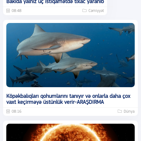
Bakıda yalnız üç istiqamətdə tıxac yaranıb
08:48
Cəmiyyət
Köpəkbalıqları qohumlarını tanıyır və onlarla daha çox
vaxt keçirməyə üstünlük verir-ARAŞDIRMA
08:16
Dünya