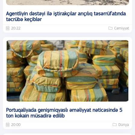
Agentliyin dəstəyi ilə iştirakçılar arıçılıq təsərrüfatında
təcrübə keçiblər
20:22
Cəmiyyət
Portuqaliyada genişmiqyaslı əməliyyat nəticəsində 5
ton kokain müsadirə edilib
20:00
Dünya