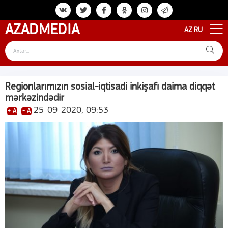
AZAD
MEDIA
AZ
RU
Regionlarımızın sosial-iqtisadi inkişafı daima diqqət
mərkəzindədir
25-09-2020, 09:53
+ A
- A