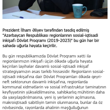
Prezident İlham Əliyev tərəfindən təsdiq edilmiş
“Azərbaycan Respublikası regionlarının sosial-iqtisadi
inkişafı Dövlət Proqramı (2019-2023)” bu gün hər bir
sahədə uğurla həyata keçirilir..
Bu gün respublikamızda Dövlət Proqramı xətti ilə
regionlarımızın inkişafı üçün ölkədə uğurla həyata
keçirilən layihələr davamlı sosial-iqtisadi inkişaf
strategiyamızın əsas tərkib hissəsidir. Regionların sosial-
iqtisadi inkişafına dair Dövlət Proqramları ölkədə qeyri-
neft sektorunun davamlı inkişafına, regionlarda
kommunal xidmətlərin və sosial infrastruktur təminatının
keyfiyyətinin yüksəldilməsinə, sahibkarlıq mühitinin daha
da yaxşılaşdırılmasına, yeni iş yerlərinin açılmasına,
makroiqtisadi sabitliyin təmin olunmasına, bunlar da öz
növbəsində, rayonlarda əhalinin məşğulluğunun