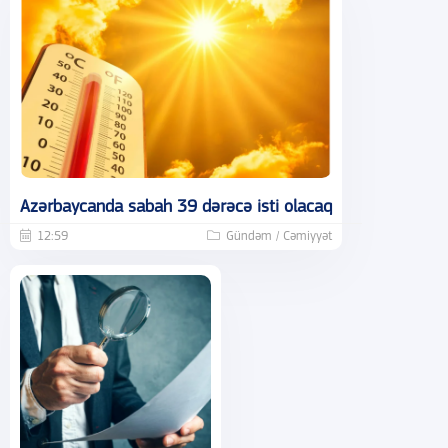
Azərbaycanda sabah 39 dərəcə isti olacaq
12:59
Gündəm / Cəmiyyət