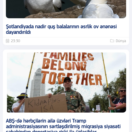
Şotlandiyada nadir quş balalarının əsrlik ov ənənəsi
dayandırıldı
23:30
Dünya
ABŞ-də hərbçilərin ailə üzvləri Tramp
administrasiyasının sərtləşdirilmiş miqrasiya siyasəti