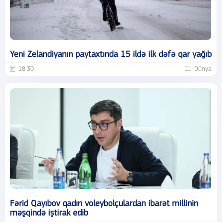
Yeni Zelandiyanın paytaxtında 15 ildə ilk dəfə qar yağıb
18:30
Dünya
Fərid Qayıbov qadın voleybolçulardan ibarət millinin
məşqində iştirak edib