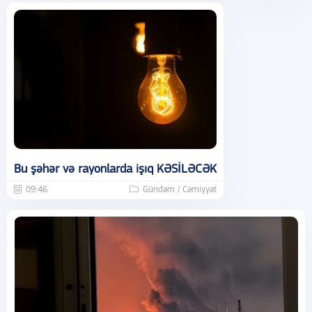
Bu şəhər və rayonlarda işıq KƏSİLƏCƏK
09:46
Gündəm / Cəmiyyət