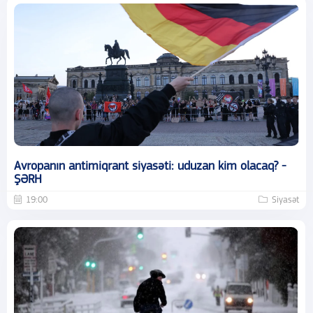
Avropanın antimiqrant siyasəti: uduzan kim olacaq? -
ŞƏRH
19:00
Siyasət