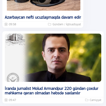
Azərbaycan nefti ucuzlaşmaqda davam edir
09:58
Gündəm / İqtisadiyyat
İranda jurnalist Molud Armandpur 220 gündən çoxdur
məhkəmə qərarı olmadan həbsdə saxlanılır
09:47
Cəmiyyət