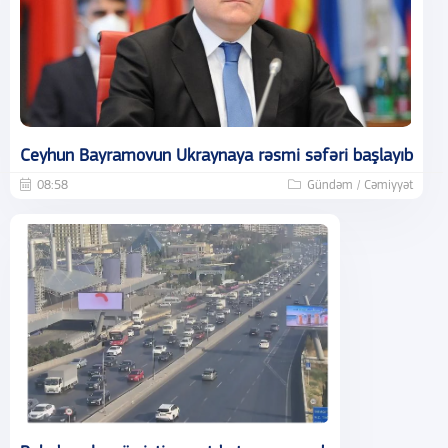
Ceyhun Bayramovun Ukraynaya rəsmi səfəri başlayıb
08:58
Gündəm / Cəmiyyət