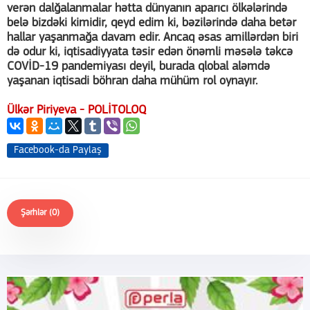
verən dalğalanmalar hətta dünyanın aparıcı ölkələrində
belə bizdəki kimidir, qeyd edim ki, bəzilərində daha betər
hallar yaşanmağa davam edir. Ancaq əsas amillərdən biri
də odur ki, iqtisadiyyata təsir edən önəmli məsələ təkcə
COVİD-19 pandemiyası deyil, burada qlobal aləmdə
yaşanan iqtisadi böhran daha mühüm rol oynayır.
Ülkər Piriyeva - POLİTOLOQ
Facebook-da Paylaş
Şərhlər (0)