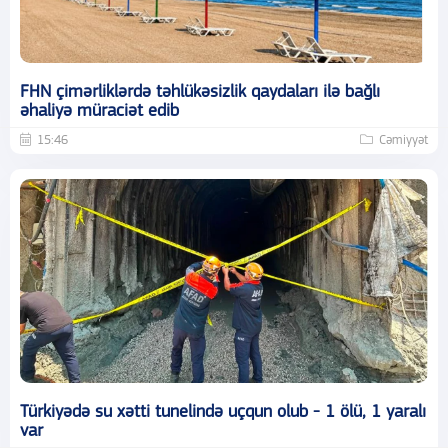
FHN çimərliklərdə təhlükəsizlik qaydaları ilə bağlı
əhaliyə müraciət edib
15:46
Cəmiyyət
Türkiyədə su xətti tunelində uçqun olub - 1 ölü, 1 yaralı
var