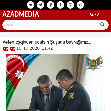
AZAD
MEDIA
AZ
RU
Vətən eşqindən ucalsın Şuşada bayrağımız...
10-10-2020, 11:42
+ A
- A