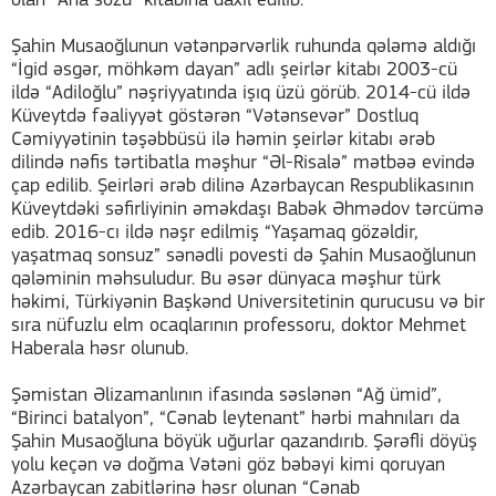
olan “Ana sözü” kitabına daxil edilib.
Şahin Musaoğlunun vətənpərvərlik ruhunda qələmə aldığı
“İgid əsgər, möhkəm dayan” adlı şeirlər kitabı 2003-cü
ildə “Adiloğlu” nəşriyyatında işıq üzü görüb. 2014-cü ildə
Küveytdə fəaliyyət göstərən “Vətənsevər” Dostluq
Cəmiyyətinin təşəbbüsü ilə həmin şeirlər kitabı ərəb
dilində nəfis tərtibatla məşhur “Əl-Risalə” mətbəə evində
çap edilib. Şeirləri ərəb dilinə Azərbaycan Respublikasının
Küveytdəki səfirliyinin əməkdaşı Babək Əhmədov tərcümə
edib. 2016-cı ildə nəşr edilmiş “Yaşamaq gözəldir,
yaşatmaq sonsuz” sənədli povesti də Şahin Musaoğlunun
qələminin məhsuludur. Bu əsər dünyaca məşhur türk
həkimi, Türkiyənin Başkənd Universitetinin qurucusu və bir
sıra nüfuzlu elm ocaqlarının professoru, doktor Mehmet
Haberala həsr olunub.
Şəmistan Əlizamanlının ifasında səslənən “Ağ ümid”,
“Birinci batalyon”, “Cənab leytenant” hərbi mahnıları da
Şahin Musaoğluna böyük uğurlar qazandırıb. Şərəfli döyüş
yolu keçən və doğma Vətəni göz bəbəyi kimi qoruyan
Azərbaycan zabitlərinə həsr olunan “Cənab