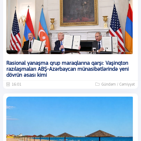
Rasional yanaşma qrup maraqlarına qarşı: Vaşinqton
razılaşmaları ABŞ-Azərbaycan münasibətlərində yeni
dövrün əsası kimi
16:01
Gündəm / Cəmiyyət