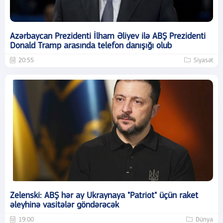
Azərbaycan Prezidenti İlham Əliyev ilə ABŞ Prezidenti
Donald Tramp arasında telefon danışığı olub
20:55
Siyasət
Zelenski: ABŞ hər ay Ukraynaya "Patriot" üçün raket
əleyhinə vasitələr göndərəcək
19:00
Dünya