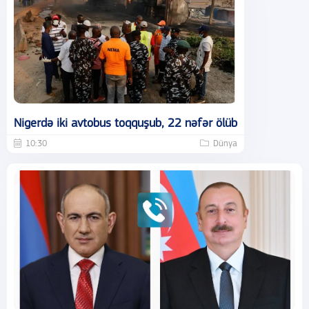
Nigerdə iki avtobus toqquşub, 22 nəfər ölüb
10:30
Dünya