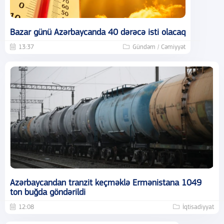
Bazar günü Azərbaycanda 40 dərəcə isti olacaq
13:37
Gündəm / Cəmiyyət
Azərbaycandan tranzit keçməklə Ermənistana 1049
ton buğda göndərildi
12:08
İqtisadiyyat