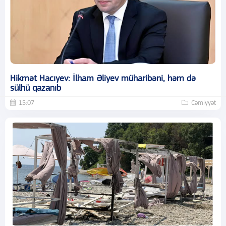
Hikmət Hacıyev: İlham Əliyev müharibəni, həm də
sülhü qazanıb
15:07
Cəmiyyət