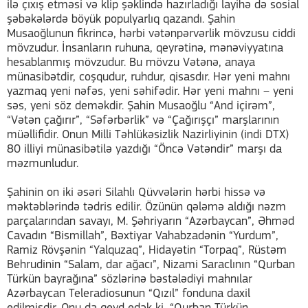
ilə çıxış etməsi və klip şəklində hazırladığı layihə də sosial
şəbəkələrdə böyük populyarlıq qazandı. Şahin
Musaoğlunun fikrincə, hərbi vətənpərvərlik mövzusu ciddi
mövzudur. İnsanların ruhuna, qeyrətinə, mənəviyyatına
hesablanmış mövzudur. Bu mövzu Vətənə, anaya
münasibətdir, coşqudur, ruhdur, qisasdır. Hər yeni mahnı
yazmaq yeni nəfəs, yeni səhifədir. Hər yeni mahnı – yeni
səs, yeni söz deməkdir. Şahin Musaoğlu “And içirəm”,
“Vətən çağırır”, “Səfərbərlik” və “Çağırışçı” marşlarının
müəllifidir. Onun Milli Təhlükəsizlik Nazirliyinin (indi DTX)
80 illiyi münasibətilə yazdığı “Öncə Vətəndir” marşı da
məzmunludur.
Şahinin on iki əsəri Silahlı Qüvvələrin hərbi hissə və
məktəblərində tədris edilir. Özünün qələmə aldığı nəzm
parçalarından savayı, M. Şəhriyarın “Azərbaycan”, Əhməd
Cavadın “Bismillah”, Bəxtiyar Vahabzadənin “Yurdum”,
Ramiz Rövşənin “Yalquzaq”, Hidayətin “Torpaq”, Rüstəm
Behrudinin “Salam, dar ağacı”, Nizami Saraclının “Qurban
Türkün bayrağına” sözlərinə bəstələdiyi mahnılar
Azərbaycan Teleradiosunun “Qızıl” fonduna daxil