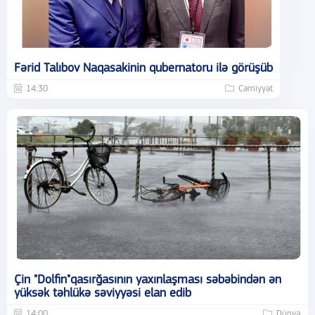
Fərid Talıbov Naqasakinin qubernatoru ilə görüşüb
14:30
Cəmiyyət
Çin "Dolfin"qasırğasının yaxınlaşması səbəbindən ən
yüksək təhlükə səviyyəsi elan edib
14:00
Dünya