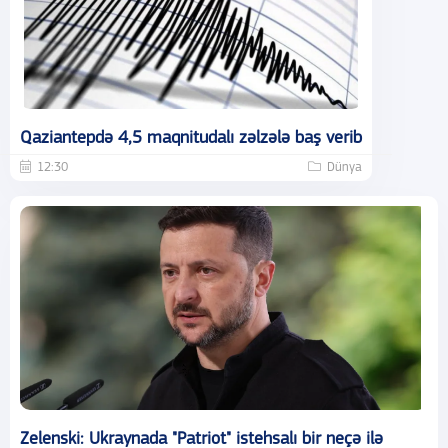
Qaziantepdə 4,5 maqnitudalı zəlzələ baş verib
12:30
Dünya
Zelenski: Ukraynada "Patriot" istehsalı bir neçə ilə