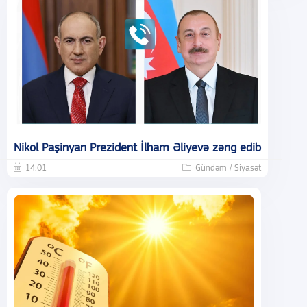
Nikol Paşinyan Prezident İlham Əliyevə zəng edib
14:01
Gündəm / Siyasət