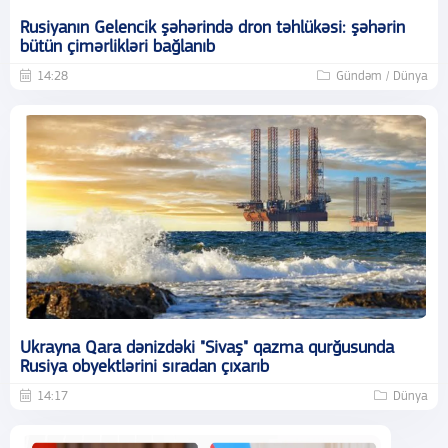
Rusiyanın Gelencik şəhərində dron təhlükəsi: şəhərin
bütün çimərlikləri bağlanıb
14:28
Gündəm / Dünya
Ukrayna Qara dənizdəki "Sivaş" qazma qurğusunda
Rusiya obyektlərini sıradan çıxarıb
14:17
Dünya