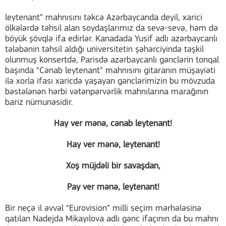
leytenant” mahnısını təkcə Azərbaycanda deyil, xarici
ölkələrdə təhsil alan soydaşlarımız da sevə-sevə, həm də
böyük şövqlə ifa edirlər. Kanadada Yusif adlı azərbaycanlı
tələbənin təhsil aldığı universitetin şəhərciyində təşkil
olunmuş konsertdə, Parisdə azərbaycanlı gənclərin tonqal
başında “Cənab leytenant” mahnısını gitaranın müşayiəti
ilə xorla ifası xaricdə yaşayan gənclərimizin bu mövzuda
bəstələnən hərbi vətənpərvərlik mahnılarına marağının
bariz nümunəsidir.
Hay ver mənə, cənab leytenant!
Hay ver mənə, leytenant!
Xoş müjdəli bir savaşdan,
Pay ver mənə, leytenant!
Bir neçə il əvvəl “Eurovision” milli seçim mərhələsinə
qatılan Nadejda Mikayılova adlı gənc ifaçının da bu mahnı