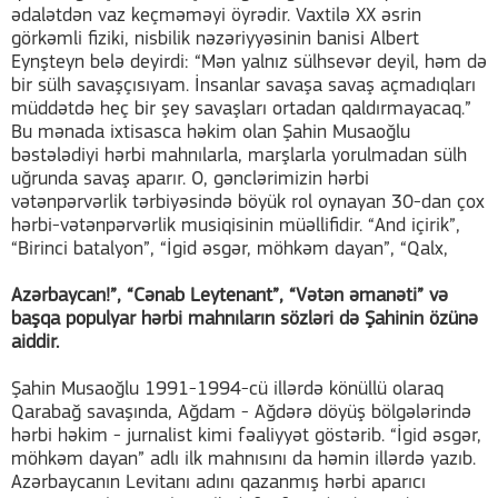
ədalətdən vaz keçməməyi öyrədir. Vaxtilə XX əsrin
görkəmli fiziki, nisbilik nəzəriyyəsinin banisi Albert
Eynşteyn belə deyirdi: “Mən yalnız sülhsevər deyil, həm də
bir sülh savaşçısıyam. İnsanlar savaşa savaş açmadıqları
müddətdə heç bir şey savaşları ortadan qaldırmayacaq.”
Bu mənada ixtisasca həkim olan Şahin Musaoğlu
bəstələdiyi hərbi mahnılarla, marşlarla yorulmadan sülh
uğrunda savaş aparır. O, gənclərimizin hərbi
vətənpərvərlik tərbiyəsində böyük rol oynayan 30-dan çox
hərbi-vətənpərvərlik musiqisinin müəllifidir. “And içirik”,
“Birinci batalyon”, “İgid əsgər, möhkəm dayan”, “Qalx,
Azərbaycan!”, “Cənab Leytenant”, “Vətən əmanəti” və
başqa populyar hərbi mahnıların sözləri də Şahinin özünə
aiddir.
Şahin Musaoğlu 1991-1994-cü illərdə könüllü olaraq
Qarabağ savaşında, Ağdam - Ağdərə döyüş bölgələrində
hərbi həkim - jurnalist kimi fəaliyyət göstərib. “İgid əsgər,
möhkəm dayan” adlı ilk mahnısını da həmin illərdə yazıb.
Azərbaycanın Levitanı adını qazanmış hərbi aparıcı