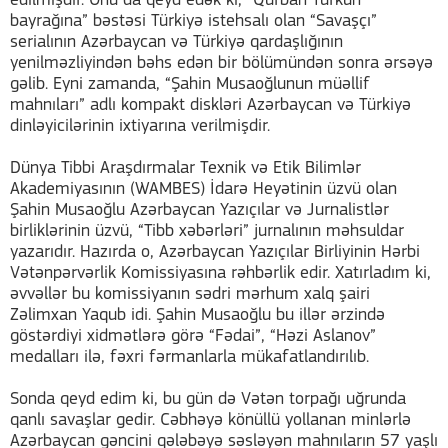
edilmişdir. Onu da qeyd edək ki, “Qurban Türkün
bayrağına” bəstəsi Türkiyə istehsalı olan “Savaşçı”
serialının Azərbaycan və Türkiyə qardaşlığının
yenilməzliyindən bəhs edən bir bölümündən sonra ərsəyə
gəlib. Eyni zamanda, “Şahin Musaoğlunun müəllif
mahnıları” adlı kompakt diskləri Azərbaycan və Türkiyə
dinləyicilərinin ixtiyarına verilmişdir.
Dünya Tibbi Araşdırmalar Texnik və Etik Bilimlər
Akademiyasının (WAMBES) İdarə Heyətinin üzvü olan
Şahin Musaoğlu Azərbaycan Yazıçılar və Jurnalistlər
birliklərinin üzvü, “Tibb xəbərləri” jurnalının məhsuldar
yazarıdır. Hazırda o, Azərbaycan Yazıçılar Birliyinin Hərbi
Vətənpərvərlik Komissiyasına rəhbərlik edir. Xatırladım ki,
əvvəllər bu komissiyanın sədri mərhum xalq şairi
Zəlimxan Yaqub idi. Şahin Musaoğlu bu illər ərzində
göstərdiyi xidmətlərə görə “Fədai”, “Həzi Aslanov”
medalları ilə, fəxri fərmanlarla mükafatlandırılıb.
Sonda qeyd edim ki, bu gün də Vətən torpağı uğrunda
qanlı savaşlar gedir. Cəbhəyə könüllü yollanan minlərlə
Azərbaycan gəncini qələbəyə səsləyən mahnıların 57 yaşlı