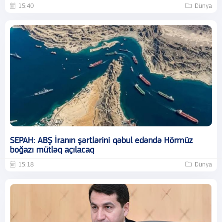
15:40
Dünya
SEPAH: ABŞ İranın şərtlərini qəbul edəndə Hörmüz
boğazı mütləq açılacaq
15:18
Dünya