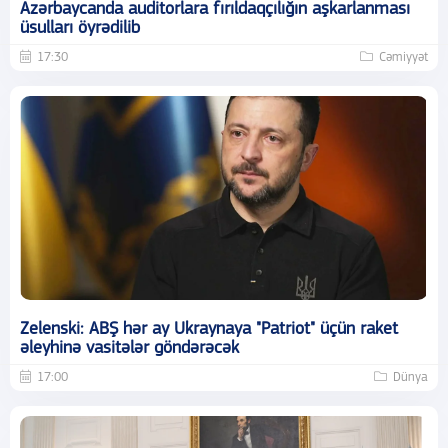
Azərbaycanda auditorlara fırıldaqçılığın aşkarlanması
üsulları öyrədilib
17:30
Cəmiyyət
Zelenski: ABŞ hər ay Ukraynaya "Patriot" üçün raket
əleyhinə vasitələr göndərəcək
17:00
Dünya