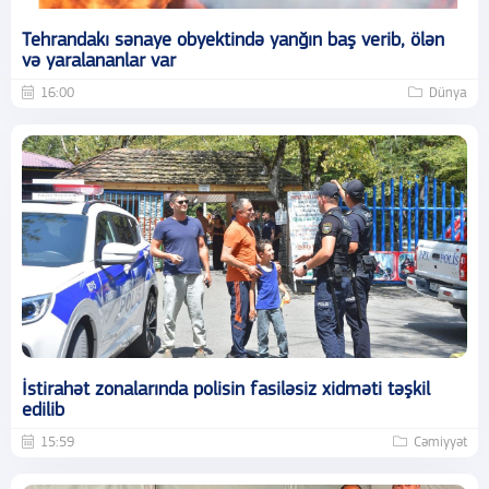
Tehrandakı sənaye obyektində yanğın baş verib, ölən
və yaralananlar var
16:00
Dünya
İstirahət zonalarında polisin fasiləsiz xidməti təşkil
edilib
15:59
Cəmiyyət