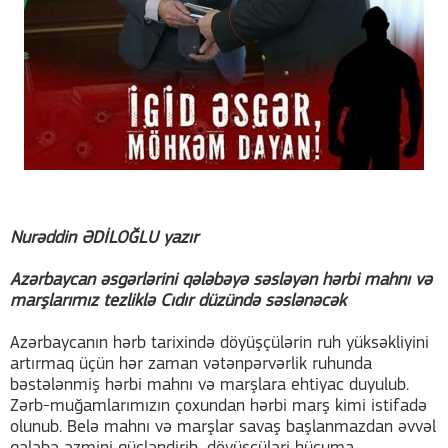
Nurəddin ƏDİLOĞLU yazır
Azərbaycan əsgərlərini qələbəyə səsləyən hərbi mahnı və
marşlarımız tezliklə Cıdır düzündə səslənəcək
Azərbaycanın hərb tarixində döyüşçülərin ruh yüksəkliyini
artırmaq üçün hər zaman vətənpərvərlik ruhunda
bəstələnmiş hərbi mahnı və marşlara ehtiyac duyulub.
Zərb-muğamlarımızın çoxundan hərbi marş kimi istifadə
olunub. Belə mahnı və marşlar savaş başlanmazdan əvvəl