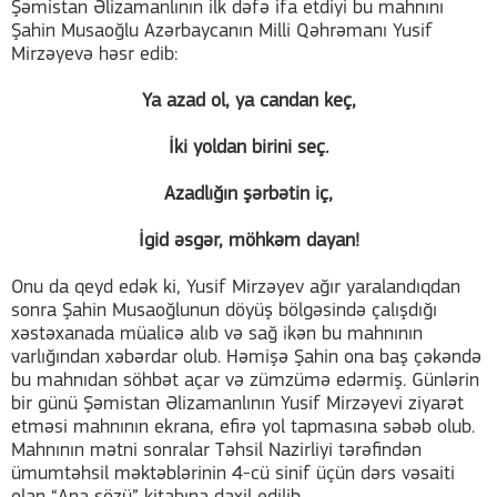
Şəmistan Əlizamanlının ilk dəfə ifa etdiyi bu mahnını
Şahin Musaoğlu Azərbaycanın Milli Qəhrəmanı Yusif
Mirzəyevə həsr edib:
Ya azad ol, ya candan keç,
İki yoldan birini seç.
Azadlığın şərbətin iç,
İgid əsgər, möhkəm dayan!
Onu da qeyd edək ki, Yusif Mirzəyev ağır yaralandıqdan
sonra Şahin Musaoğlunun döyüş bölgəsində çalışdığı
xəstəxanada müalicə alıb və sağ ikən bu mahnının
varlığından xəbərdar olub. Həmişə Şahin ona baş çəkəndə
bu mahnıdan söhbət açar və zümzümə edərmiş. Günlərin
bir günü Şəmistan Əlizamanlının Yusif Mirzəyevi ziyarət
etməsi mahnının ekrana, efirə yol tapmasına səbəb olub.
Mahnının mətni sonralar Təhsil Nazirliyi tərəfindən
ümumtəhsil məktəblərinin 4-cü sinif üçün dərs vəsaiti