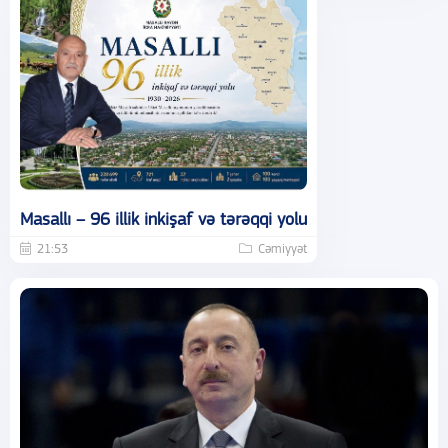
Masallı – 96 illik inkişaf və tərəqqi yolu
21:53
Cəmiyyət