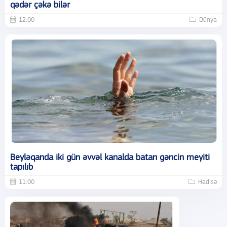
qədər çəkə bilər
12:00
Dünya
Beyləqanda iki gün əvvəl kanalda batan gəncin meyiti
tapılıb
11:00
Hadisə