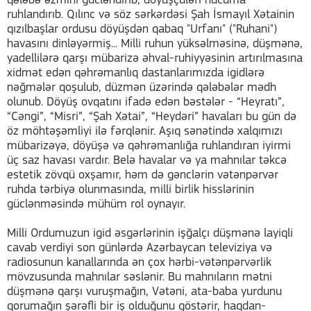
qələbə əzmini gücləndirib, döyüşçüləri hücuma
ruhlandırıb. Qılınc və söz sərkərdəsi Şah İsmayıl Xətainin
qızılbaşlar ordusu döyüşdən qabaq "Urfanı" ("Ruhani")
havasını dinləyərmiş... Milli ruhun yüksəlməsinə, düşmənə,
yadellilərə qarşı mübarizə əhval-ruhiyyəsinin artırılmasına
xidmət edən qəhrəmanlıq dastanlarımızda igidlərə
nəğmələr qoşulub, düzmən üzərində qələbələr mədh
olunub. Döyüş ovqatını ifadə edən bəstələr - “Heyratı”,
“Cəngi”, “Misri”, “Şah Xətai”, “Heydəri” havaları bu gün də
öz möhtəşəmliyi ilə fərqlənir. Aşıq sənətində xalqımızı
mübarizəyə, döyüşə və qəhrəmanlığa ruhlandıran iyirmi
üç saz havası vardır. Belə havalar və ya mahnılar təkcə
estetik zövqü oxşamır, həm də gənclərin vətənpərvər
ruhda tərbiyə olunmasında, milli birlik hisslərinin
güclənməsində mühüm rol oynayır.
Milli Ordumuzun igid əsgərlərinin işğalçı düşmənə layiqli
cavab verdiyi son günlərdə Azərbaycan televiziya və
radiosunun kanallarında ən çox hərbi-vətənpərvərlik
mövzusunda mahnılar səslənir. Bu mahnıların mətni
düşmənə qarşı vuruşmağın, Vətəni, ata-baba yurdunu
qorumağın şərəfli bir iş olduğunu göstərir, haqdan-