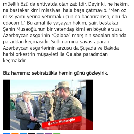
müəllifi özü də ehtiyatda olan zabitdir. Deyir ki, nə həkim,
nə bəstəkar kimi missiyası hələ başa çatmayıb. “Mən öz
missiyamı yerinə yetirmək üçün nə bacarıramsa, onu da
edəcəm!..” Bu amal ilə yaşayan həkim, şair, bəstəkar
Şahin Musaoğlunun bir vətəndaş kimi ən böyük arzusu
Azərbaycan əsgərinin “Qələbə” marşının sədaları altında
paraddan keçməsidir. Sülh naminə savaş aparan
Azərbaycan əsgərlərinin arzusu da Şuşada və Bakıda
hərbi orkestrin müşayiəti ilə Qələbə paradından
keçməkdir.
Biz hamımız səbirsizliklə həmin günü gözləyirik.