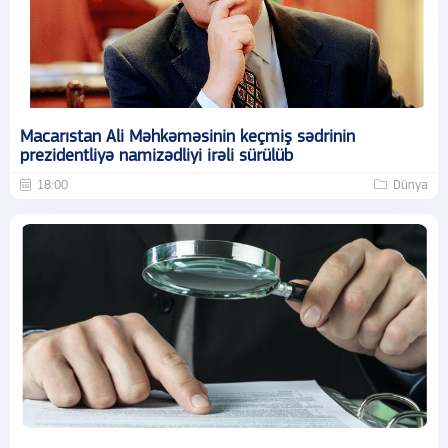
Macarıstan Ali Məhkəməsinin keçmiş sədrinin
prezidentliyə namizədliyi irəli sürülüb
18:00
Dünya