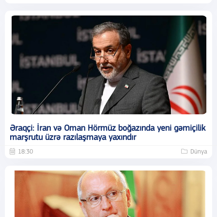
Əraqçi: İran və Oman Hörmüz boğazında yeni gəmiçilik
marşrutu üzrə razılaşmaya yaxındır
18:30
Dünya