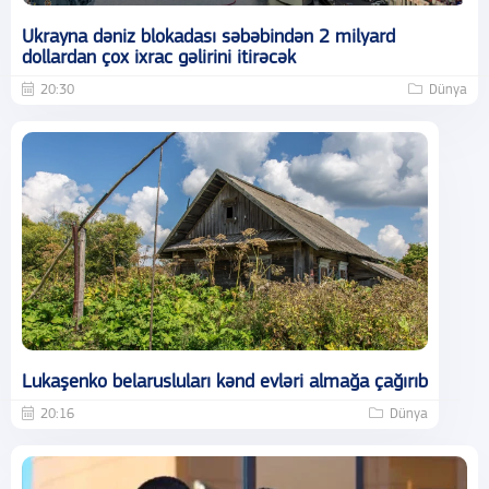
Ukrayna dəniz blokadası səbəbindən 2 milyard
dollardan çox ixrac gəlirini itirəcək
20:30
Dünya
Lukaşenko belarusluları kənd evləri almağa çağırıb
20:16
Dünya