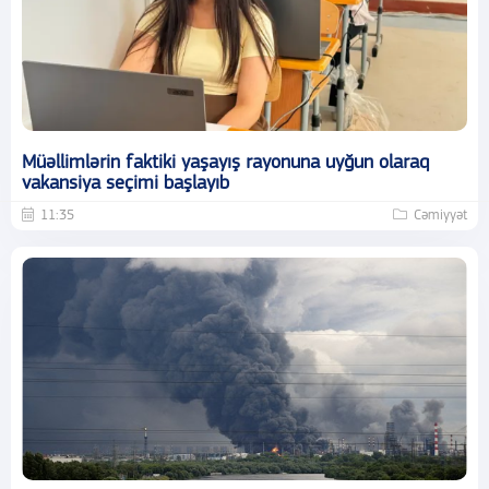
Müəllimlərin faktiki yaşayış rayonuna uyğun olaraq
vakansiya seçimi başlayıb
11:35
Cəmiyyət