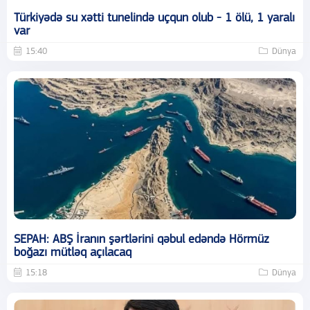
Türkiyədə su xətti tunelində uçqun olub - 1 ölü, 1 yaralı
var
15:40
Dünya
SEPAH: ABŞ İranın şərtlərini qəbul edəndə Hörmüz
boğazı mütləq açılacaq
15:18
Dünya