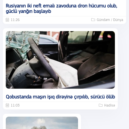
Rusiyanın iki neft emalı zavoduna dron hücumu olub,
güclü yanğın başlayıb
11:26
Gündəm / Dünya
Qobustanda maşın işıq dirəyinə çırpılıb, sürücü ölüb
11:03
Hadisə