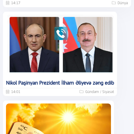
14:17
Dünya
Nikol Paşinyan Prezident İlham Əliyevə zəng edib
14:01
Gündəm / Siyasət