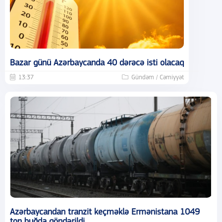
Bazar günü Azərbaycanda 40 dərəcə isti olacaq
13:37
Gündəm / Cəmiyyət
Azərbaycandan tranzit keçməklə Ermənistana 1049
ton buğda göndərildi