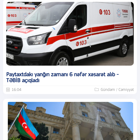
Paytaxtdakı yanğın zamanı 6 nəfər xəsarət alıb -
TƏBİB açıqladı
16:04
Gündəm / Cəmiyyət