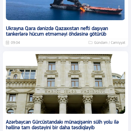
Ukrayna Qara dənizdə Qazaxıstan nefti daşıyan
tankerlərə hücum etməməyi öhdəsinə götürüb
09:04
Gündəm / Cəmiyyət
Azərbaycan Gürcüstandakı münaqişənin sülh yolu ilə
həllinə tam dəstəyini bir daha təsdiqləyib