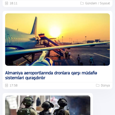
18:11
Gündəm / Siyasət
Almaniya aeroportlarında dronlara qarşı müdafiə
sistemləri quraşdırılır
17:58
Dünya