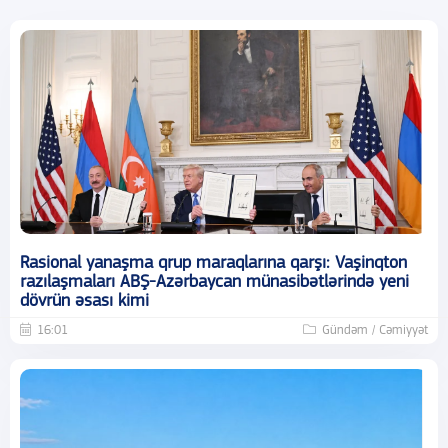
Rasional yanaşma qrup maraqlarına qarşı: Vaşinqton
razılaşmaları ABŞ-Azərbaycan münasibətlərində yeni
dövrün əsası kimi
16:01
Gündəm / Cəmiyyət