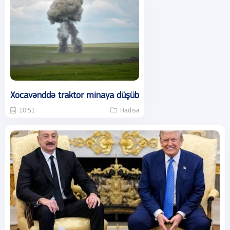
Xocavənddə traktor minaya düşüb
10:51
Hadisə