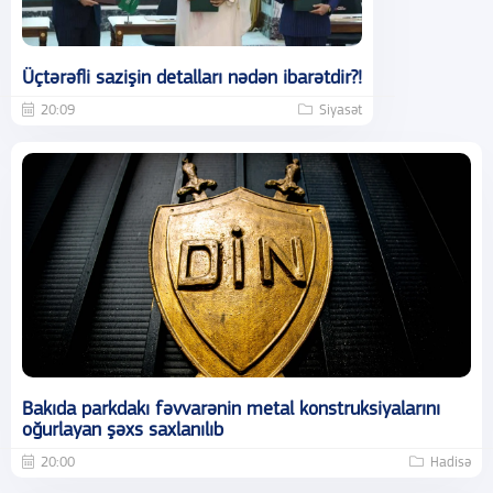
Üçtərəfli sazişin detalları nədən ibarətdir?!
20:09
Siyasət
Bakıda parkdakı fəvvarənin metal konstruksiyalarını
oğurlayan şəxs saxlanılıb
20:00
Hadisə