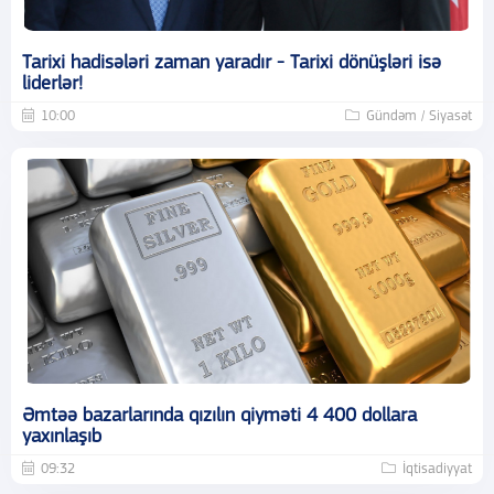
Tarixi hadisələri zaman yaradır - Tarixi dönüşləri isə
liderlər!
10:00
Gündəm / Siyasət
Əmtəə bazarlarında qızılın qiyməti 4 400 dollara
yaxınlaşıb
09:32
İqtisadiyyat