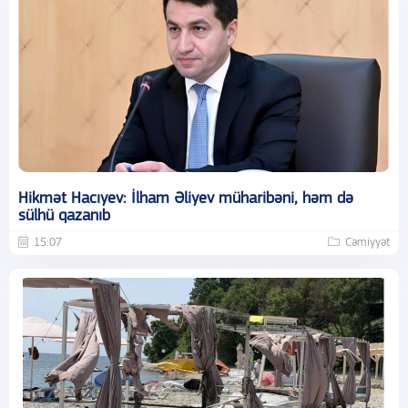
Hikmət Hacıyev: İlham Əliyev müharibəni, həm də
sülhü qazanıb
15:07
Cəmiyyət