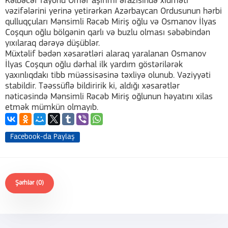
Kəlbəcər rayonu Ömər aşırımı ərazisində xidməti
vəzifələrini yerinə yetirərkən Azərbaycan Ordusunun hərbi
qulluqçuları Mənsimli Rəcəb Miriş oğlu və Osmanov İlyas
Coşqun oğlu bölgənin qarlı və buzlu olması səbəbindən
yıxılaraq dərəyə düşüblər.
Müxtəlif bədən xəsarətləri alaraq yaralanan Osmanov
İlyas Coşqun oğlu dərhal ilk yardım göstərilərək
yaxınlıqdakı tibb müəssisəsinə təxliyə olunub. Vəziyyəti
stabildir. Təəssüflə bildiririk ki, aldığı xəsarətlər
nəticəsində Mənsimli Rəcəb Miriş oğlunun həyatını xilas
etmək mümkün olmayıb.
Facebook-da Paylaş
Şərhlər (0)