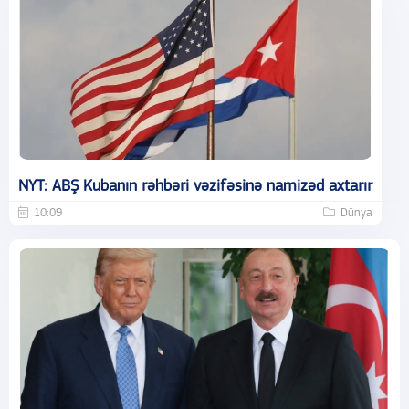
NYT: ABŞ Kubanın rəhbəri vəzifəsinə namizəd axtarır
10:09
Dünya