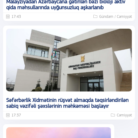
Malayziyadan Azərbaycana gətirilən bəzi bioloji aktiv
qida məhsullarında uyğunsuzluq aşkarlanıb
17:43
Gündəm / Cəmiyyət
Səfərbərlik Xidmətinin rüşvət almaqda təqsirləndirilən
sabiq vəzifəli şəxslərinin məhkəməsi başlayır
17:37
Cəmiyyət