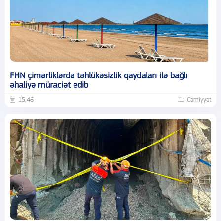
FHN çimərliklərdə təhlükəsizlik qaydaları ilə bağlı
əhaliyə müraciət edib
15:46
Cəmiyyət