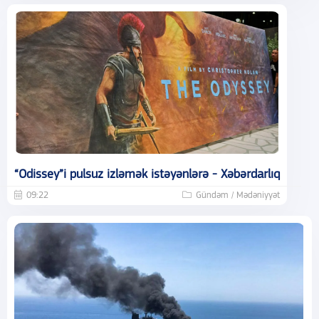
“Odissey”i pulsuz izləmək istəyənlərə - Xəbərdarlıq
09:22
Gündəm / Mədəniyyət