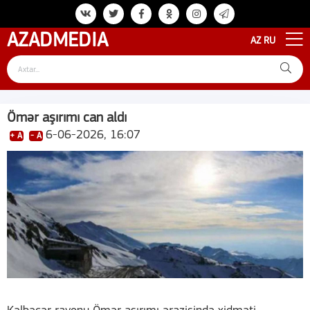
AZAD
MEDIA
AZ
RU
Ömər aşırımı can aldı
6-06-2026, 16:07
+ A
- A