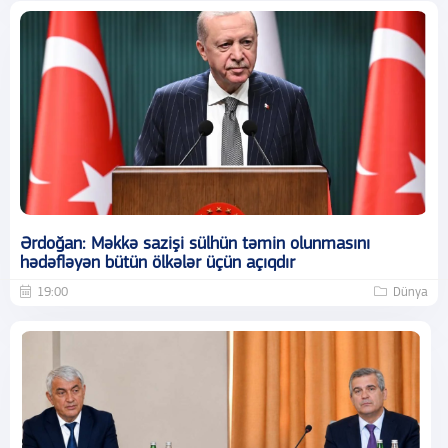
Ərdoğan: Məkkə sazişi sülhün təmin olunmasını
hədəfləyən bütün ölkələr üçün açıqdır
19:00
Dünya