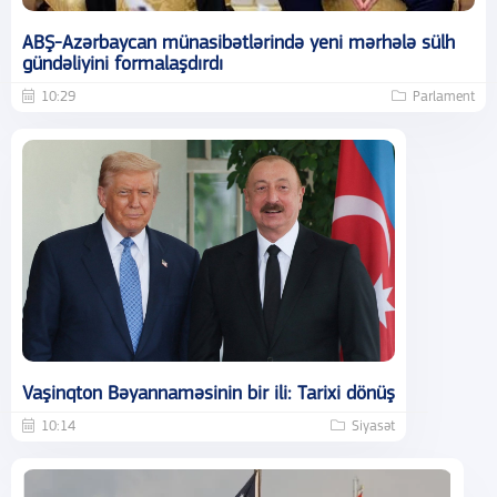
ABŞ-Azərbaycan münasibətlərində yeni mərhələ sülh
gündəliyini formalaşdırdı
10:29
Parlament
Vaşinqton Bəyannaməsinin bir ili: Tarixi dönüş
10:14
Siyasət