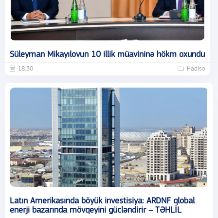
Süleyman Mikayılovun 10 illik müavininə hökm oxundu
18:30
Hadisə
Latın Amerikasında böyük investisiya: ARDNF qlobal
enerji bazarında mövqeyini gücləndirir – TƏHLİL