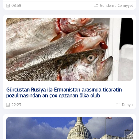
08:59
Gündəm / Cəmiyyət
Gürcüstan Rusiya ilə Ermənistan arasında ticarətin
pozulmasından ən çox qazanan ölkə olub
22:23
Dünya