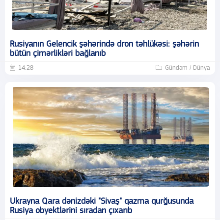
Rusiyanın Gelencik şəhərində dron təhlükəsi: şəhərin
bütün çimərlikləri bağlanıb
14:28
Gündəm / Dünya
Ukrayna Qara dənizdəki "Sivaş" qazma qurğusunda
Rusiya obyektlərini sıradan çıxarıb