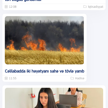
12:08
İqtisadiyyat
Cəlilabadda iki həyətyanı sahə və tövlə yanıb
11:55
Hadisə