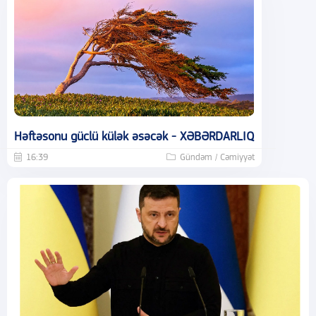
Həftəsonu güclü külək əsəcək - XƏBƏRDARLIQ
16:39
Gündəm / Cəmiyyət