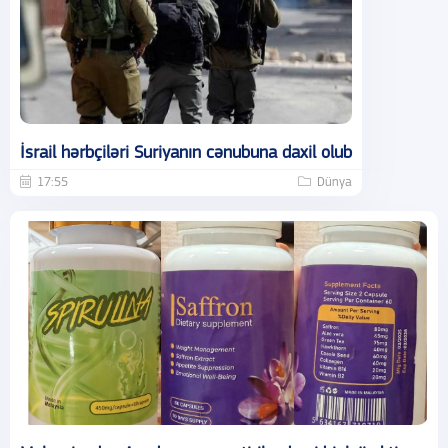
İsrail hərbçiləri Suriyanın cənubuna daxil olub
17:55
Dünya