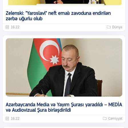
Zelenski: "Yaroslavl" neft emalı zavoduna endirilən
zərbə uğurlu olub
16:22
Dünya
Azərbaycanda Media və Yayım Şurası yaradıldı – MEDİA
və Audiovizual Şura birləşdirildi
16:22
Cəmiyyət