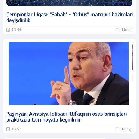
Çempionlar Liqası: "Sabah" - "Orhus" matçının hakimləri
dəyişdirilib
10:49
İdman
Paşinyan: Avrasiya İqtisadi İttifaqının əsas prinsipləri
praktikada tam həyata keçirilmir
10:37
Dünya