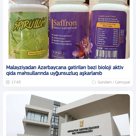
Malayziyadan Azərbaycana gətirilən bəzi bioloji aktiv
qida məhsullarında uyğunsuzluq aşkarlanıb
17:43
Gündəm / Cəmiyyət