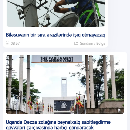
Biləsuvarın bir sıra ərazilərində işıq olmayacaq
08:57
Gündəm / Bölgə
Uqanda Qəzza zolağına beynəlxalq sabitləşdirmə
qüvvələri çərçivəsində hərbçi göndərəcək