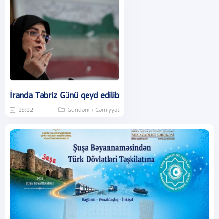
İranda Təbriz Günü qeyd edilib
15:12
Gündəm / Cəmiyyət