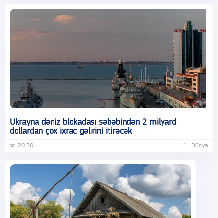
Ukrayna dəniz blokadası səbəbindən 2 milyard
dollardan çox ixrac gəlirini itirəcək
20:30
Dünya