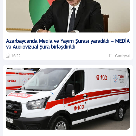
Azərbaycanda Media və Yayım Şurası yaradıldı – MEDİA
və Audiovizual Şura birləşdirildi
16:22
Cəmiyyət