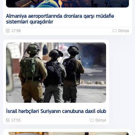
Almaniya aeroportlarında dronlara qarşı müdafiə
sistemləri quraşdırılır
17:58
Dünya
İsrail hərbçiləri Suriyanın cənubuna daxil olub
17:55
Dünya