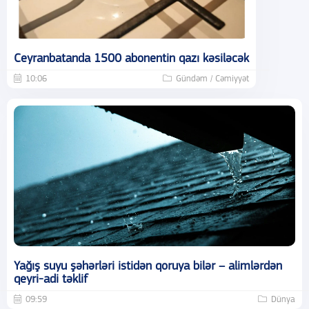
Ceyranbatanda 1500 abonentin qazı kəsiləcək
10:06
Gündəm / Cəmiyyət
Yağış suyu şəhərləri istidən qoruya bilər – alimlərdən
qeyri-adi təklif
09:59
Dünya