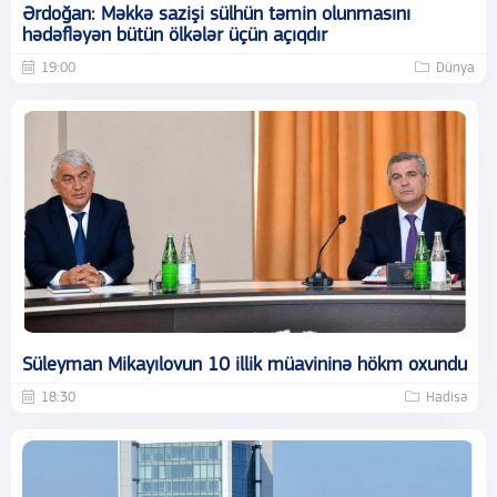
Ərdoğan: Məkkə sazişi sülhün təmin olunmasını
hədəfləyən bütün ölkələr üçün açıqdır
19:00
Dünya
Süleyman Mikayılovun 10 illik müavininə hökm oxundu
18:30
Hadisə