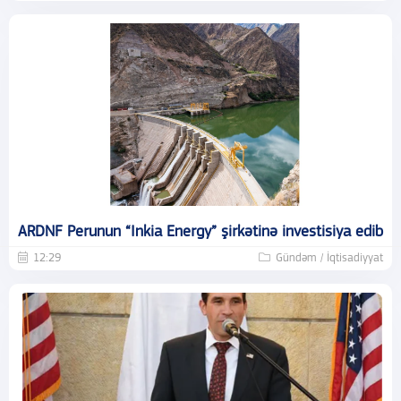
ARDNF Perunun “Inkia Energy” şirkətinə investisiya edib
12:29
Gündəm / İqtisadiyyat