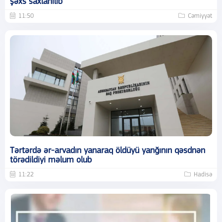
şəxs saxlanılıb
11:50
Cəmiyyət
Tərtərdə ər-arvadın yanaraq öldüyü yanğının qəsdnən
törədildiyi məlum olub
11:22
Hadisə