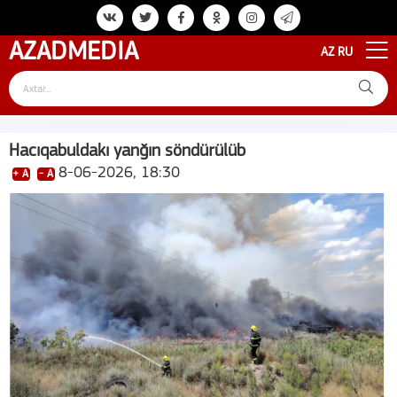
AZAD
MEDIA
AZ
RU
Hacıqabuldakı yanğın söndürülüb
8-06-2026, 18:30
+ A
- A