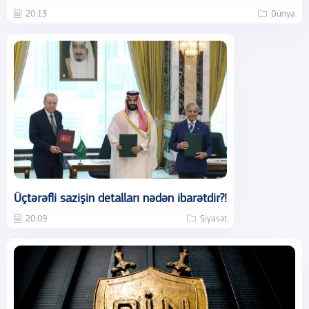
20:13
Dünya
Üçtərəfli sazişin detalları nədən ibarətdir?!
20:09
Siyasət