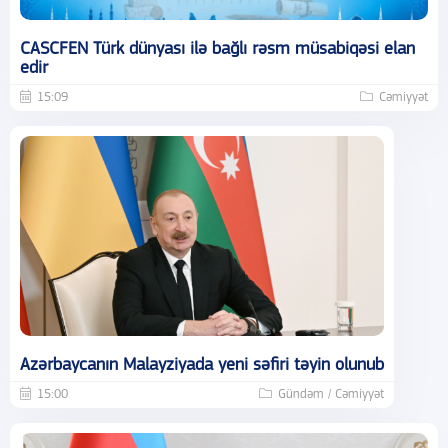
CASCFEN Türk dünyası ilə bağlı rəsm müsabiqəsi elan
edir
15:09
Cəmiyyət
Azərbaycanın Malayziyada yeni səfiri təyin olunub
15:00
Gündəm / Cəmiyyət