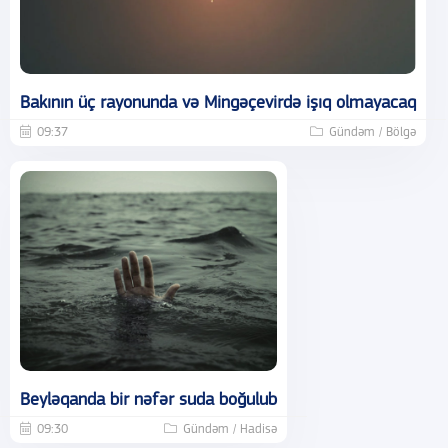
Bakının üç rayonunda və Mingəçevirdə işıq olmayacaq
09:37
Gündəm / Bölgə
Beyləqanda bir nəfər suda boğulub
09:30
Gündəm / Hadisə