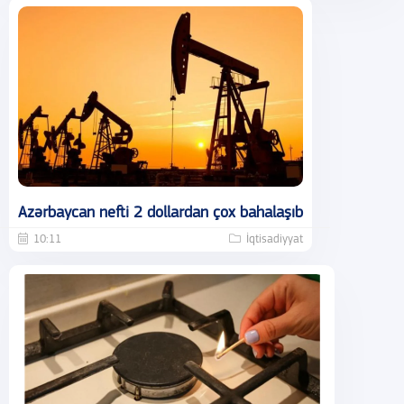
Azərbaycan nefti 2 dollardan çox bahalaşıb
10:11
İqtisadiyyat