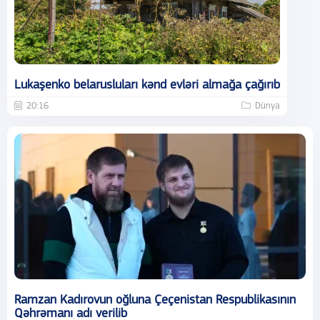
Lukaşenko belarusluları kənd evləri almağa çağırıb
20:16
Dünya
Ramzan Kadırovun oğluna Çeçenistan Respublikasının
Qəhrəmanı adı verilib