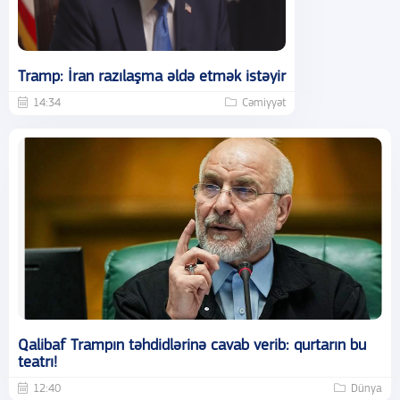
Tramp: İran razılaşma əldə etmək istəyir
14:34
Cəmiyyət
Qalibaf Trampın təhdidlərinə cavab verib: qurtarın bu
teatrı!
12:40
Dünya