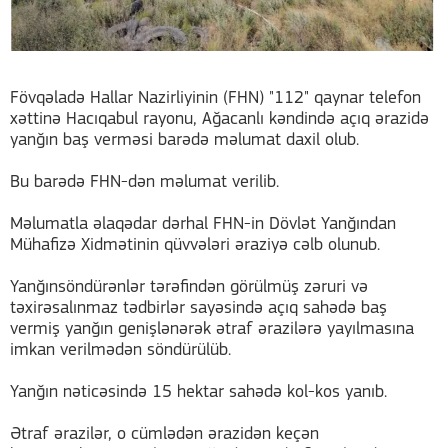
Fövqəladə Hallar Nazirliyinin (FHN) "112" qaynar telefon
xəttinə Hacıqabul rayonu, Ağacanlı kəndində açıq ərazidə
yanğın baş verməsi barədə məlumat daxil olub.
Bu barədə FHN-dən məlumat verilib.
Məlumatla əlaqədar dərhal FHN-in Dövlət Yanğından
Mühafizə Xidmətinin qüvvələri əraziyə cəlb olunub.
Yanğınsöndürənlər tərəfindən görülmüş zəruri və
təxirəsalınmaz tədbirlər sayəsində açıq sahədə baş
vermiş yanğın genişlənərək ətraf ərazilərə yayılmasına
imkan verilmədən söndürülüb.
Yanğın nəticəsində 15 hektar sahədə kol-kos yanıb.
Ətraf ərazilər, o cümlədən ərazidən keçən