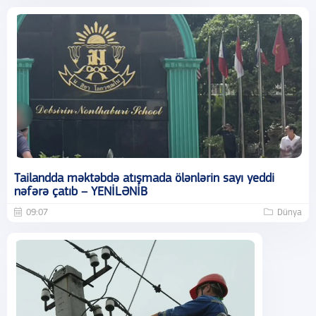
Tailandda məktəbdə atışmada ölənlərin sayı yeddi
nəfərə çatıb – YENİLƏNİB
09:07
Dünya