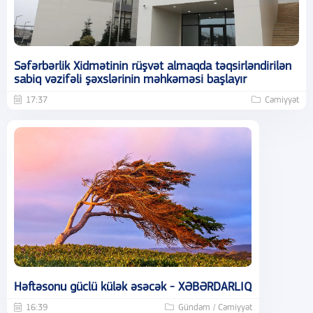
Səfərbərlik Xidmətinin rüşvət almaqda təqsirləndirilən
sabiq vəzifəli şəxslərinin məhkəməsi başlayır
17:37
Cəmiyyət
Həftəsonu güclü külək əsəcək - XƏBƏRDARLIQ
16:39
Gündəm / Cəmiyyət