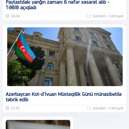
Paytaxtdakı yanğın zamanı 6 nəfər xəsarət alıb -
TƏBİB açıqladı
16:04
Gündəm / Cəmiyyət
Azərbaycan Kot-d'İvuarı Müstəqillik Günü münasibətilə
təbrik edib
15:35
Gündəm / Cəmiyyət