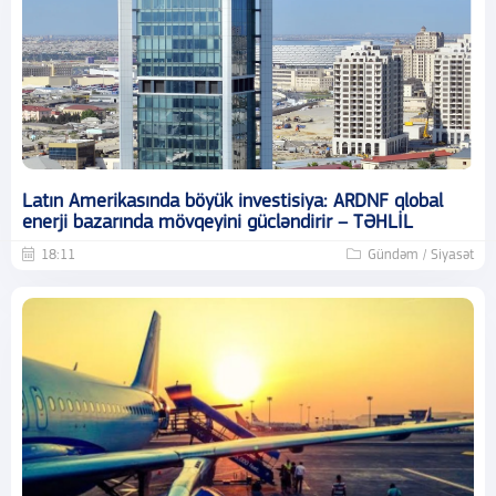
Latın Amerikasında böyük investisiya: ARDNF qlobal
enerji bazarında mövqeyini gücləndirir – TƏHLİL
18:11
Gündəm / Siyasət