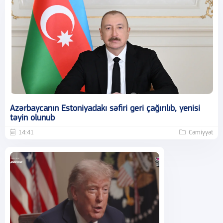
Azərbaycanın Estoniyadakı səfiri geri çağırılıb, yenisi
təyin olunub
14:41
Cəmiyyət