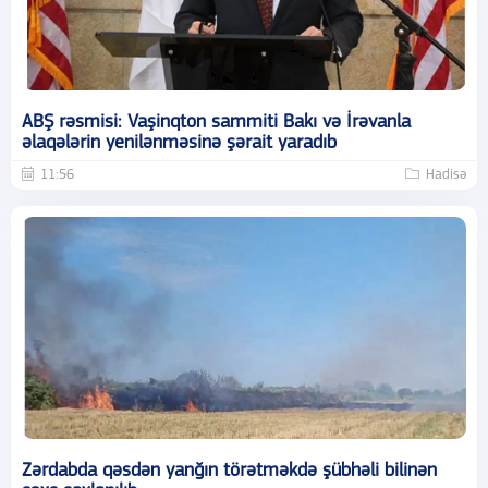
ABŞ rəsmisi: Vaşinqton sammiti Bakı və İrəvanla
əlaqələrin yenilənməsinə şərait yaradıb
11:56
Hadisə
Zərdabda qəsdən yanğın törətməkdə şübhəli bilinən