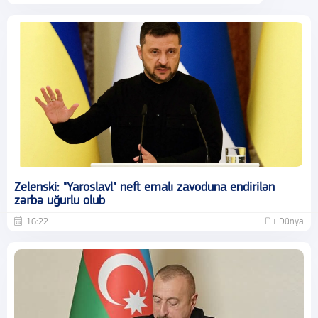
Zelenski: "Yaroslavl" neft emalı zavoduna endirilən
zərbə uğurlu olub
16:22
Dünya