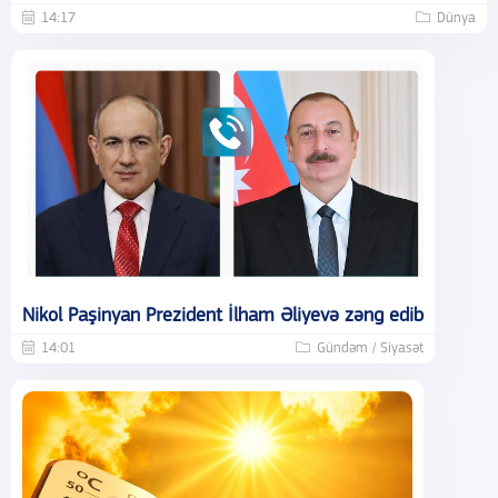
14:17
Dünya
Nikol Paşinyan Prezident İlham Əliyevə zəng edib
14:01
Gündəm / Siyasət