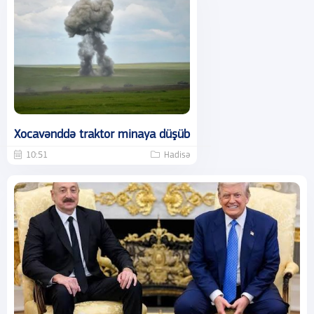
Xocavənddə traktor minaya düşüb
10:51
Hadisə