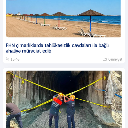
FHN çimərliklərdə təhlükəsizlik qaydaları ilə bağlı
əhaliyə müraciət edib
15:46
Cəmiyyət