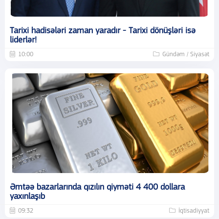
Tarixi hadisələri zaman yaradır - Tarixi dönüşləri isə
liderlər!
10:00
Gündəm / Siyasət
Əmtəə bazarlarında qızılın qiyməti 4 400 dollara
yaxınlaşıb
09:32
İqtisadiyyat