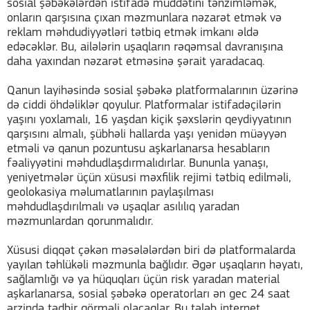
sosial şəbəkələrdən istifadə müddətini tənzimləmək,
onların qarşısına çıxan məzmunlara nəzarət etmək və
reklam məhdudiyyətləri tətbiq etmək imkanı əldə
edəcəklər. Bu, ailələrin uşaqların rəqəmsal davranışına
daha yaxından nəzarət etməsinə şərait yaradacaq.
Qanun layihəsində sosial şəbəkə platformalarının üzərinə
də ciddi öhdəliklər qoyulur. Platformalar istifadəçilərin
yaşını yoxlamalı, 16 yaşdan kiçik şəxslərin qeydiyyatının
qarşısını almalı, şübhəli hallarda yaşı yenidən müəyyən
etməli və qanun pozuntusu aşkarlanarsa hesabların
fəaliyyətini məhdudlaşdırmalıdırlar. Bununla yanaşı,
yeniyetmələr üçün xüsusi məxfilik rejimi tətbiq edilməli,
geolokasiya məlumatlarının paylaşılması
məhdudlaşdırılmalı və uşaqlar asılılıq yaradan
məzmunlardan qorunmalıdır.
Xüsusi diqqət çəkən məsələlərdən biri də platformalarda
yayılan təhlükəli məzmunla bağlıdır. Əgər uşaqların həyatı,
sağlamlığı və ya hüquqları üçün risk yaradan material
aşkarlanarsa, sosial şəbəkə operatorları ən gec 24 saat
ərzində tədbir görməli olacaqlar. Bu tələb internet