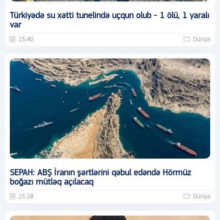
Türkiyədə su xətti tunelində uçqun olub - 1 ölü, 1 yaralı
var
15:40
Dünya
SEPAH: ABŞ İranın şərtlərini qəbul edəndə Hörmüz
boğazı mütləq açılacaq
15:18
Dünya