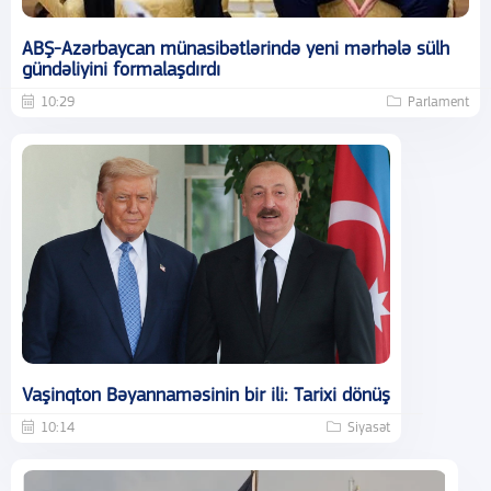
ABŞ-Azərbaycan münasibətlərində yeni mərhələ sülh
gündəliyini formalaşdırdı
10:29
Parlament
Vaşinqton Bəyannaməsinin bir ili: Tarixi dönüş
10:14
Siyasət