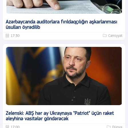
Azərbaycanda auditorlara fırıldaqçılığın aşkarlanması
üsulları öyrədilib
17:30
Cəmiyyət
Zelenski: ABŞ hər ay Ukraynaya "Patriot" üçün raket
əleyhinə vasitələr göndərəcək
17:00
Dünya