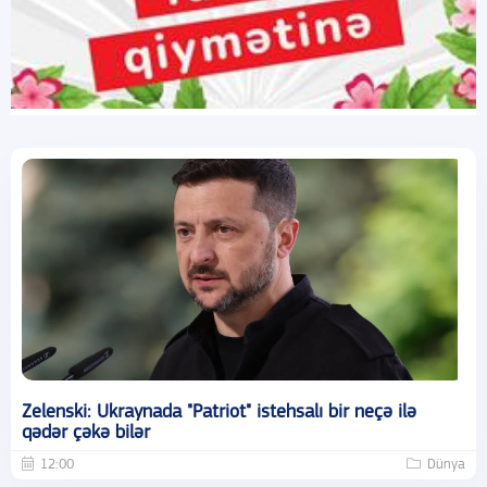
Zelenski: Ukraynada "Patriot" istehsalı bir neçə ilə
qədər çəkə bilər
12:00
Dünya