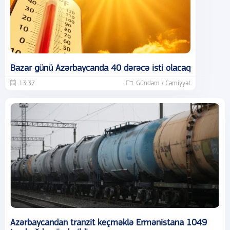
Bazar günü Azərbaycanda 40 dərəcə isti olacaq
13:37
Gündəm / Cəmiyyət
Azərbaycandan tranzit keçməklə Ermənistana 1049