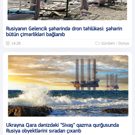
Rusiyanın Gelencik şəhərində dron təhlükəsi: şəhərin
bütün çimərlikləri bağlanıb
14:28
Gündəm / Dünya
Ukrayna Qara dənizdəki "Sivaş" qazma qurğusunda
Rusiya obyektlərini sıradan çıxarıb