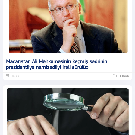
Macarıstan Ali Məhkəməsinin keçmiş sədrinin
prezidentliyə namizədliyi irəli sürülüb
18:00
Dünya