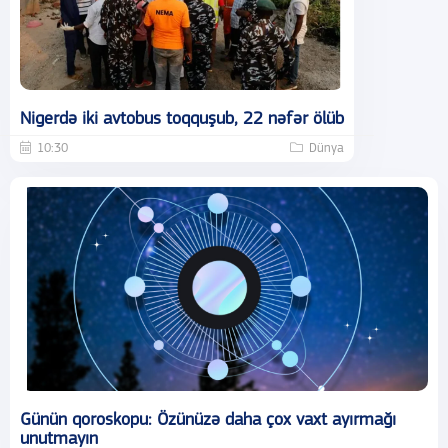
Nigerdə iki avtobus toqquşub, 22 nəfər ölüb
10:30
Dünya
Günün qoroskopu: Özünüzə daha çox vaxt ayırmağı
unutmayın