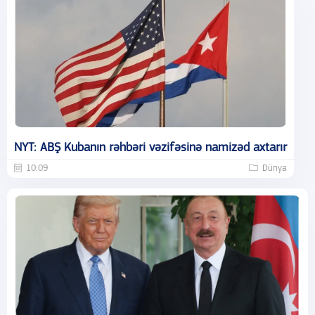
NYT: ABŞ Kubanın rəhbəri vəzifəsinə namizəd axtarır
10:09
Dünya