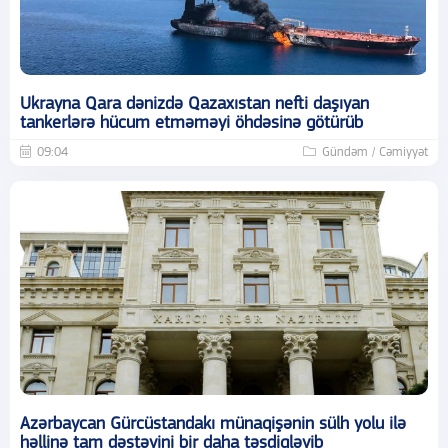
Ukrayna Qara dənizdə Qazaxıstan nefti daşıyan
tankerlərə hücum etməməyi öhdəsinə götürüb
09:04
Gündəm / Cəmiyyət
Azərbaycan Gürcüstandakı münaqişənin sülh yolu ilə
həllinə tam dəstəyini bir daha təsdiqləyib