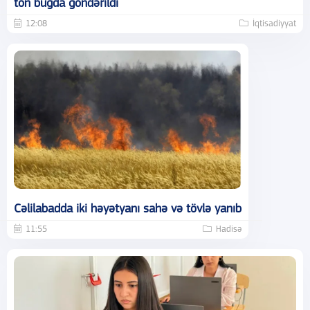
ton buğda göndərildi
12:08
İqtisadiyyat
Cəlilabadda iki həyətyanı sahə və tövlə yanıb
11:55
Hadisə