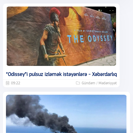
“Odissey”i pulsuz izləmək istəyənlərə - Xəbərdarlıq
09:22
Gündəm / Mədəniyyət