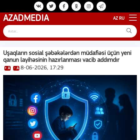
AZAD
MEDIA
AZ
RU
Uşaqların sosial şəbəkələrdən müdafiəsi üçün yeni
qanun layihəsinin hazırlanması vacib addımdır
8-06-2026, 17:29
+ A
- A