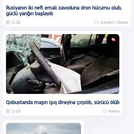
Rusiyanın iki neft emalı zavoduna dron hücumu olub,
güclü yanğın başlayıb
11:26
Gündəm / Dünya
Qobustanda maşın işıq dirəyinə çırpılıb, sürücü ölüb
11:03
Hadisə