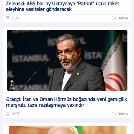
Zelenski: ABŞ hər ay Ukraynaya "Patriot" üçün raket
əleyhinə vasitələr göndərəcək
19:00
Dünya
Əraqçi: İran və Oman Hörmüz boğazında yeni gəmiçilik
marşrutu üzrə razılaşmaya yaxındır
18:30
Dünya