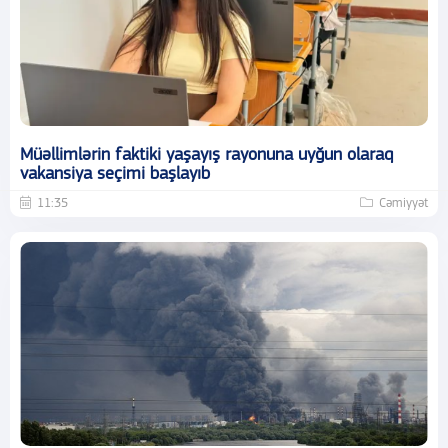
Müəllimlərin faktiki yaşayış rayonuna uyğun olaraq
vakansiya seçimi başlayıb
11:35
Cəmiyyət