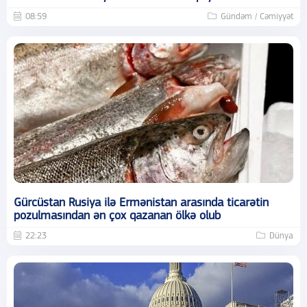
08:59
Gündəm / Cəmiyyət
Gürcüstan Rusiya ilə Ermənistan arasında ticarətin
pozulmasından ən çox qazanan ölkə olub
22:23
Dünya