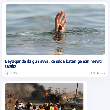
Beyləqanda iki gün əvvəl kanalda batan gəncin meyiti
tapılıb
11:00
Hadisə