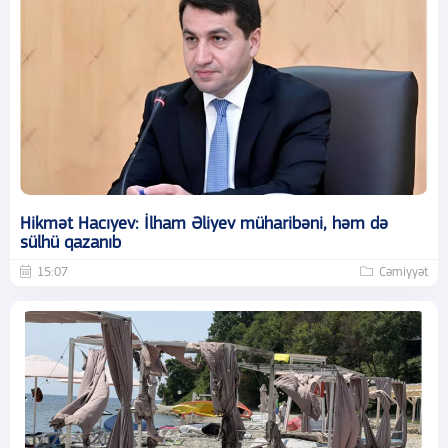
Hikmət Hacıyev: İlham Əliyev müharibəni, həm də
sülhü qazanıb
15:07
Cəmiyyət