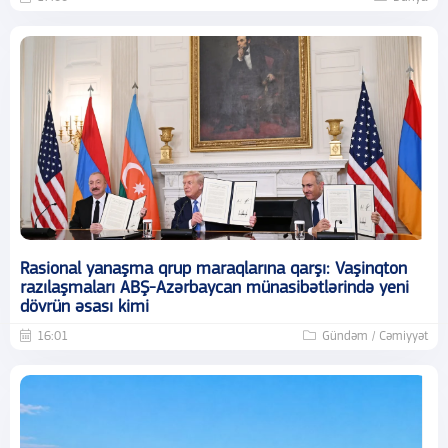
Rasional yanaşma qrup maraqlarına qarşı: Vaşinqton
razılaşmaları ABŞ-Azərbaycan münasibətlərində yeni
dövrün əsası kimi
16:01
Gündəm / Cəmiyyət