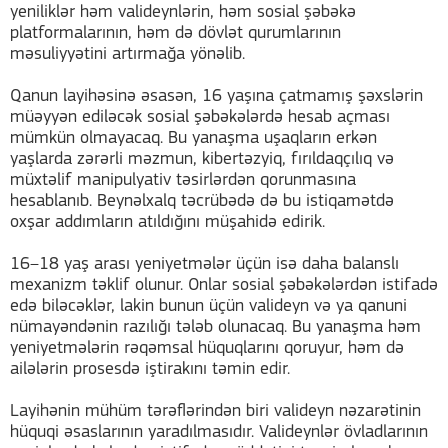
yeniliklər həm valideynlərin, həm sosial şəbəkə
platformalarının, həm də dövlət qurumlarının
məsuliyyətini artırmağa yönəlib.
Qanun layihəsinə əsasən, 16 yaşına çatmamış şəxslərin
müəyyən ediləcək sosial şəbəkələrdə hesab açması
mümkün olmayacaq. Bu yanaşma uşaqların erkən
yaşlarda zərərli məzmun, kibertəzyiq, fırıldaqçılıq və
müxtəlif manipulyativ təsirlərdən qorunmasına
hesablanıb. Beynəlxalq təcrübədə də bu istiqamətdə
oxşar addımların atıldığını müşahidə edirik.
16–18 yaş arası yeniyetmələr üçün isə daha balanslı
mexanizm təklif olunur. Onlar sosial şəbəkələrdən istifadə
edə biləcəklər, lakin bunun üçün valideyn və ya qanuni
nümayəndənin razılığı tələb olunacaq. Bu yanaşma həm
yeniyetmələrin rəqəmsal hüquqlarını qoruyur, həm də
ailələrin prosesdə iştirakını təmin edir.
Layihənin mühüm tərəflərindən biri valideyn nəzarətinin
hüquqi əsaslarının yaradılmasıdır. Valideynlər övladlarının