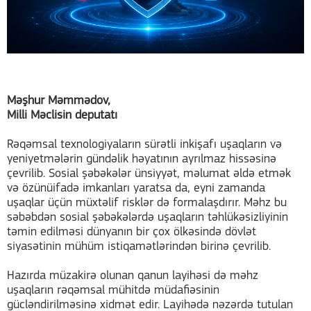
Məşhur Məmmədov,
Milli Məclisin deputatı
Rəqəmsal texnologiyaların sürətli inkişafı uşaqların və
yeniyetmələrin gündəlik həyatının ayrılmaz hissəsinə
çevrilib. Sosial şəbəkələr ünsiyyət, məlumat əldə etmək
və özünüifadə imkanları yaratsa da, eyni zamanda
uşaqlar üçün müxtəlif risklər də formalaşdırır. Məhz bu
səbəbdən sosial şəbəkələrdə uşaqların təhlükəsizliyinin
təmin edilməsi dünyanın bir çox ölkəsində dövlət
siyasətinin mühüm istiqamətlərindən birinə çevrilib.
Hazırda müzakirə olunan qanun layihəsi də məhz
uşaqların rəqəmsal mühitdə müdafiəsinin
gücləndirilməsinə xidmət edir. Layihədə nəzərdə tutulan