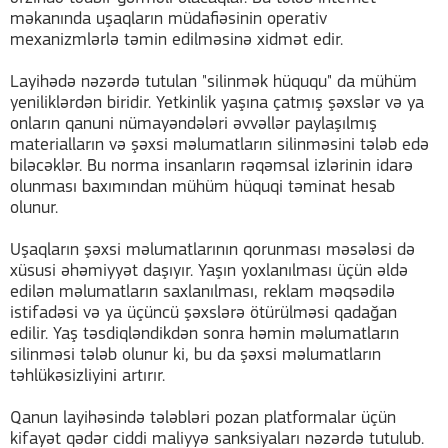
məkanında uşaqların müdafiəsinin operativ
mexanizmlərlə təmin edilməsinə xidmət edir.
Layihədə nəzərdə tutulan "silinmək hüququ" da mühüm
yeniliklərdən biridir. Yetkinlik yaşına çatmış şəxslər və ya
onların qanuni nümayəndələri əvvəllər paylaşılmış
materialların və şəxsi məlumatların silinməsini tələb edə
biləcəklər. Bu norma insanların rəqəmsal izlərinin idarə
olunması baxımından mühüm hüquqi təminat hesab
olunur.
Uşaqların şəxsi məlumatlarının qorunması məsələsi də
xüsusi əhəmiyyət daşıyır. Yaşın yoxlanılması üçün əldə
edilən məlumatların saxlanılması, reklam məqsədilə
istifadəsi və ya üçüncü şəxslərə ötürülməsi qadağan
edilir. Yaş təsdiqləndikdən sonra həmin məlumatların
silinməsi tələb olunur ki, bu da şəxsi məlumatların
təhlükəsizliyini artırır.
Qanun layihəsində tələbləri pozan platformalar üçün
kifayət qədər ciddi maliyyə sanksiyaları nəzərdə tutulub.