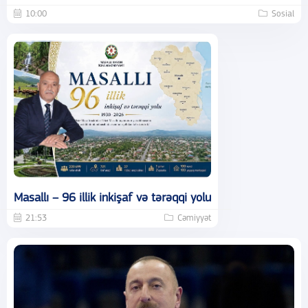
10:00
Sosial
Masallı – 96 illik inkişaf və tərəqqi yolu
21:53
Cəmiyyət