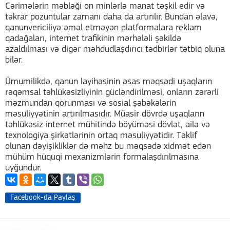
Cərimələrin məbləği on minlərlə manat təşkil edir və
təkrar pozuntular zamanı daha da artırılır. Bundan əlavə,
qanunvericiliyə əməl etməyən platformalara reklam
qadağaları, internet trafikinin mərhələli şəkildə
azaldılması və digər məhdudlaşdırıcı tədbirlər tətbiq oluna
bilər.
Ümumilikdə, qanun layihəsinin əsas məqsədi uşaqların
rəqəmsal təhlükəsizliyinin gücləndirilməsi, onların zərərli
məzmundan qorunması və sosial şəbəkələrin
məsuliyyətinin artırılmasıdır. Müasir dövrdə uşaqların
təhlükəsiz internet mühitində böyüməsi dövlət, ailə və
texnologiya şirkətlərinin ortaq məsuliyyətidir. Təklif
olunan dəyişikliklər də məhz bu məqsədə xidmət edən
mühüm hüquqi mexanizmlərin formalaşdırılmasına
uyğundur.
Facebook-da Paylaş