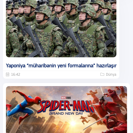
Yaponiya “müharibənin yeni formalarına” hazırlaşır
16:42
Dünya