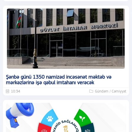
Şənbə günü 1350 namizəd incəsənət məktəb və
mərkəzlərinə işə qəbul imtahanı verəcək
10:34
Gündəm / Cəmiyyət