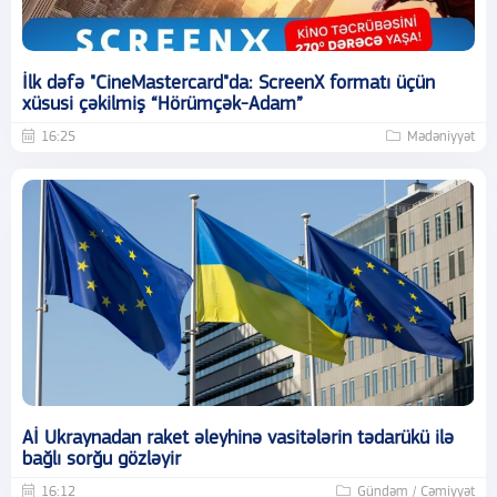
İlk dəfə "CineMastercard"da: ScreenX formatı üçün
xüsusi çəkilmiş “Hörümçək-Adam”
16:25
Mədəniyyət
Aİ Ukraynadan raket əleyhinə vasitələrin tədarükü ilə
bağlı sorğu gözləyir
16:12
Gündəm / Cəmiyyət