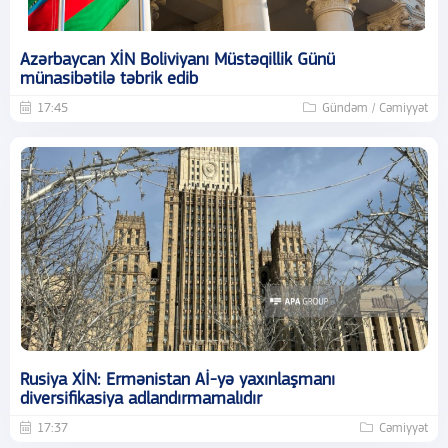
Azərbaycan XİN Boliviyanı Müstəqillik Günü
münasibətilə təbrik edib
17:45
Gündəm / Cəmiyyət
Rusiya XİN: Ermənistan Aİ-yə yaxınlaşmanı
diversifikasiya adlandırmamalıdır
17:37
Cəmiyyət