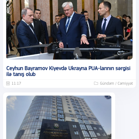
Ceyhun Bayramov Kiyevdə Ukrayna PUA-larının sərgisi
ilə tanış olub
11:17
Gündəm / Cəmiyyət