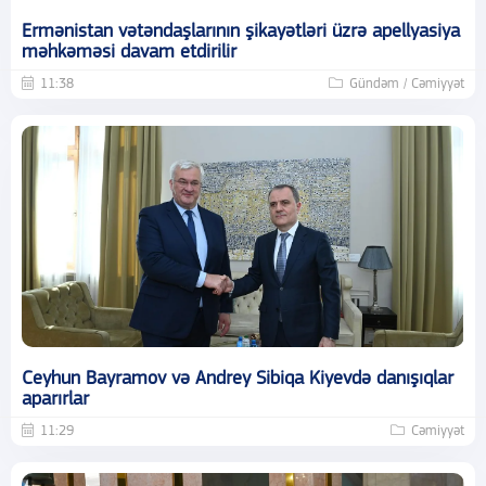
Ermənistan vətəndaşlarının şikayətləri üzrə apellyasiya
məhkəməsi davam etdirilir
11:38
Gündəm / Cəmiyyət
Ceyhun Bayramov və Andrey Sibiqa Kiyevdə danışıqlar
aparırlar
11:29
Cəmiyyət