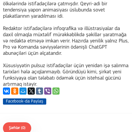
ölkələrində istifadəçilərə çatmışdır. Qeyri-adi bir
tendensiya yapon animasiyası üslubunda sovet
plakatlarının yaradılması idi.
Redaktor istifadəçilərə infoqrafika və illüstrasiyalar da
daxil olmaqla müxtəlif mürəkkəblikdə şəkillər yaratmağa
və redaktə etməyə imkan verir. Hazırda yenilik yalnız Plus,
Pro və Komanda səviyyələrinin ödənişli ChatGPT
abunəçiləri üçün əlçatandır.
Xüsusiyyətin pulsuz istifadəçilər üçün yenidən işə salınma
tarixləri hələ açıqlanmayıb. Göründüyü kimi, şirkət yeni
funksiyaya olan tələbatı ödəmək üçün istehsal gücünü
artırmaq istəyir.
Facebook-da Paylaş
Şərhlər (0)