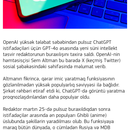
OpenAI yüksək tələbat səbəbindən pulsuz ChatGPT
istifadəçiləri üçün GPT-4o əsasında yeni süni intellekt
təsvir redaktorunun buraxılışını təxirə saldı. OpenAI-nin
həmtəsisçisi Sem Altman bu barədə X (keçmiş Twitter)
sosial şəbəkəsindəki səhifəsində məlumat verib.
Altmanın fikrincə, qərar imic yaratmaq funksiyasının
gözlənilmədən yüksək populyarlıq səviyyəsi ilə bağlıdır.
Şirkət rəhbəri etiraf etdi ki, ChatGPT-də görüntü yaratma
proqnozlaşdırılandan daha populyar oldu.
Redaktor martın 25-də pulsuz buraxıldıqdan sonra
istifadəçilər arasında ən populyarı Ghibli (anime)
üslubunda şəkillərin yaradılması olub. Bu funksiyaya
maraq bütün dünyada, o cümlədən Rusiya və MDB