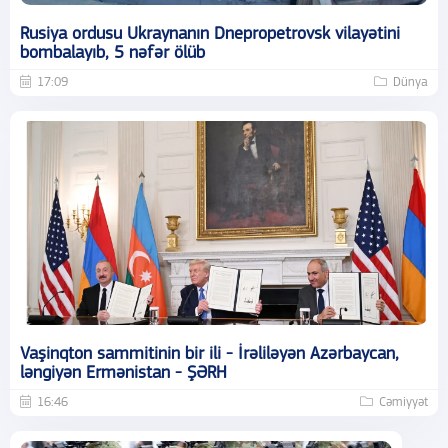
Rusiya ordusu Ukraynanın Dnepropetrovsk vilayətini
bombalayıb, 5 nəfər ölüb
17:09
Dünya
Vaşinqton sammitinin bir ili - İrəliləyən Azərbaycan,
ləngiyən Ermənistan - ŞƏRH
16:46
Cəmiyyət