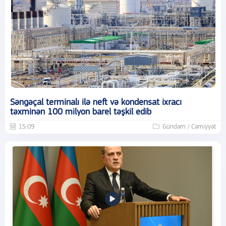
Səngəçal terminalı ilə neft və kondensat ixracı
təxminən 100 milyon barel təşkil edib
15:09
Gündəm / Cəmiyyət