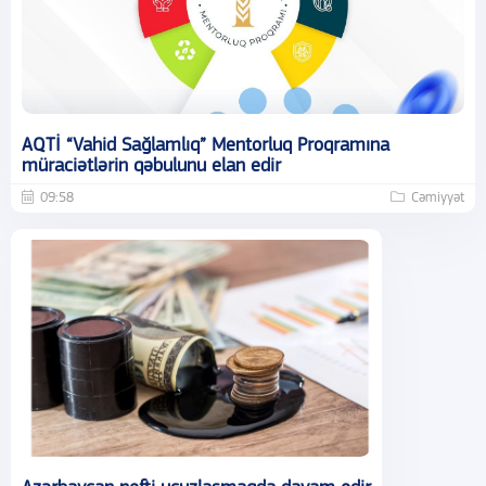
AQTİ “Vahid Sağlamlıq” Mentorluq Proqramına
müraciətlərin qəbulunu elan edir
09:58
Cəmiyyət