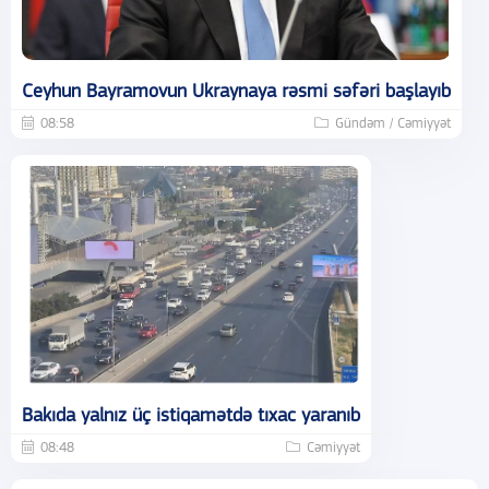
Ceyhun Bayramovun Ukraynaya rəsmi səfəri başlayıb
08:58
Gündəm / Cəmiyyət
Bakıda yalnız üç istiqamətdə tıxac yaranıb
08:48
Cəmiyyət