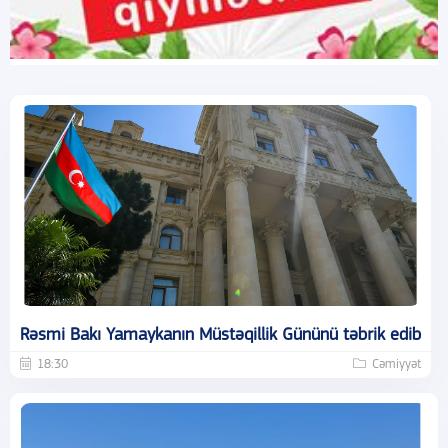
Rəsmi Bakı Yamaykanın Müstəqillik Gününü təbrik edib
18:30
Cəmiyyət