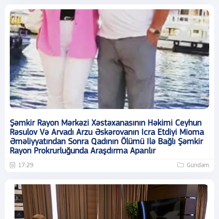
Şəmkir Rayon Mərkəzi Xəstəxanasının Həkimi Ceyhun
Rəsulov Və Arvadı Arzu Əskərovanın Icra Etdiyi Mioma
Əməliyyatından Sonra Qadının Ölümü Ilə Bağlı Şəmkir
Rayon Prokrurluğunda Araşdırma Aparılır
17:29
Gündəm