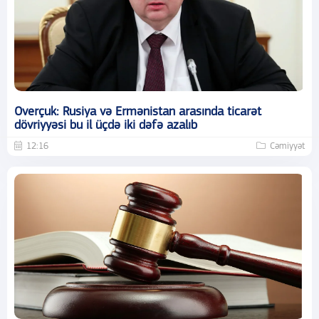
Overçuk: Rusiya və Ermənistan arasında ticarət
dövriyyəsi bu il üçdə iki dəfə azalıb
12:16
Cəmiyyət