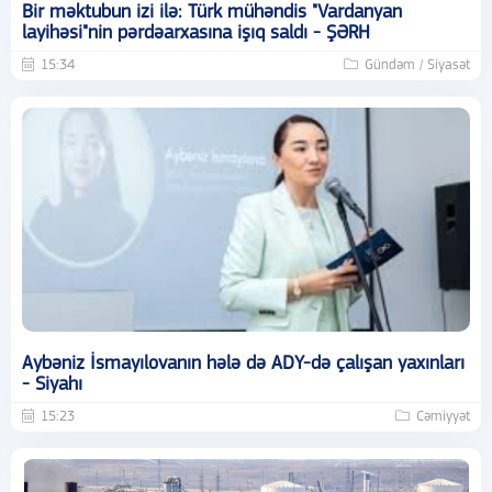
Bir məktubun izi ilə: Türk mühəndis "Vardanyan
layihəsi"nin pərdəarxasına işıq saldı - ŞƏRH
15:34
Gündəm / Siyasət
Aybəniz İsmayılovanın hələ də ADY-də çalışan yaxınları
- Siyahı
15:23
Cəmiyyət