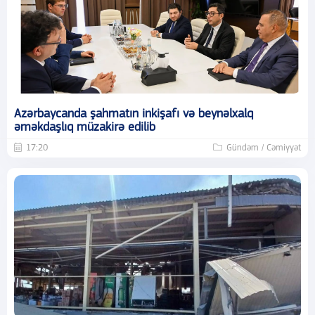
Azərbaycanda şahmatın inkişafı və beynəlxalq
əməkdaşlıq müzakirə edilib
17:20
Gündəm / Cəmiyyət