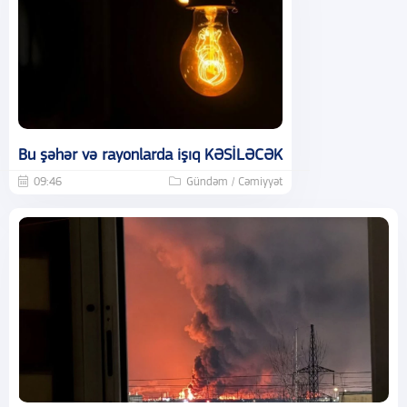
Bu şəhər və rayonlarda işıq KƏSİLƏCƏK
09:46
Gündəm / Cəmiyyət