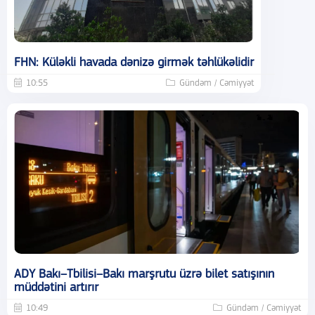
FHN: Küləkli havada dənizə girmək təhlükəlidir
10:55
Gündəm / Cəmiyyət
ADY Bakı–Tbilisi–Bakı marşrutu üzrə bilet satışının
müddətini artırır
10:49
Gündəm / Cəmiyyət