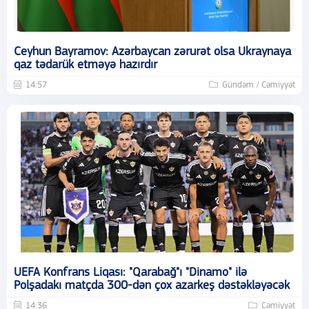
Ceyhun Bayramov: Azərbaycan zərurət olsa Ukraynaya
qaz tədarük etməyə hazırdır
14:57
Gündəm / Cəmiyyət
UEFA Konfrans Liqası: "Qarabağ"ı "Dinamo" ilə
Polşadakı matçda 300-dən çox azarkeş dəstəkləyəcək
14:36
Cəmiyyət