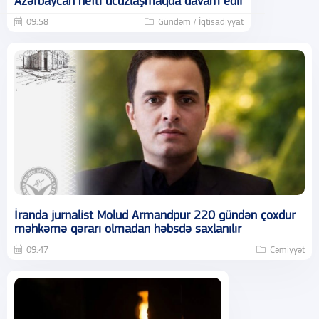
Azərbaycan nefti ucuzlaşmaqda davam edir
09:58
Gündəm / İqtisadiyyat
İranda jurnalist Molud Armandpur 220 gündən çoxdur
məhkəmə qərarı olmadan həbsdə saxlanılır
09:47
Cəmiyyət