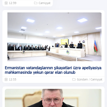
12:39
Cəmiyyət
Ermənistan vətəndaşlarının şikayətləri üzrə apellyasiya
məhkəməsində yekun qərar elan olunub
12:33
Gündəm / Cəmiyyət