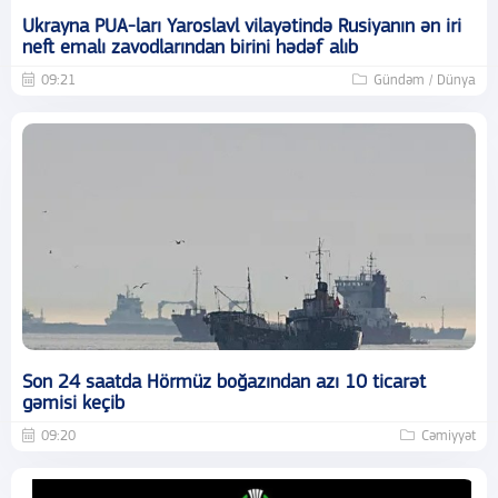
Ukrayna PUA-ları Yaroslavl vilayətində Rusiyanın ən iri
neft emalı zavodlarından birini hədəf alıb
09:21
Gündəm / Dünya
Son 24 saatda Hörmüz boğazından azı 10 ticarət
gəmisi keçib
09:20
Cəmiyyət