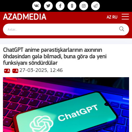
AZAD
MEDIA
AZ
RU
ChatGPT anime pərəstişkarlarının axınının
öhdəsindən gələ bilmədi, buna görə də yeni
funksiyanı söndürdülər
27-03-2025, 12:46
+ A
- A