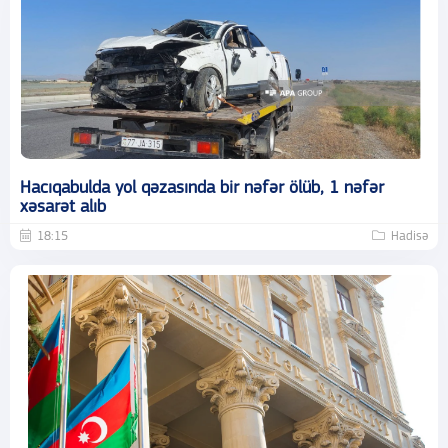
Hacıqabulda yol qəzasında bir nəfər ölüb, 1 nəfər
xəsarət alıb
18:15
Hadisə