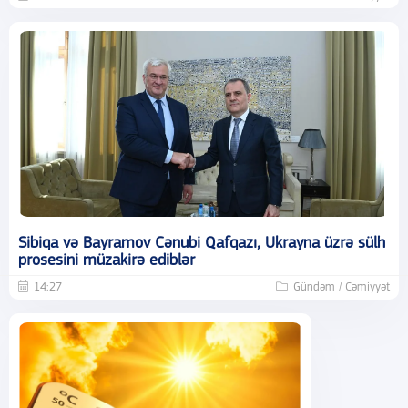
Sibiqa və Bayramov Cənubi Qafqazı, Ukrayna üzrə sülh
prosesini müzakirə ediblər
14:27
Gündəm / Cəmiyyət