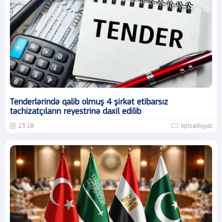
Tenderlərində qalib olmuş 4 şirkət etibarsız
təchizatçıların reyestrinə daxil edilib
23:18
İqtisadiyyat