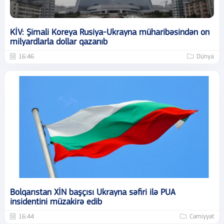
KİV: Şimali Koreya Rusiya-Ukrayna müharibəsindən on
milyardlarla dollar qazanıb
16:46
Dünya
Bolqarıstan XİN başçısı Ukrayna səfiri ilə PUA
insidentini müzakirə edib
16:44
Cəmiyyət