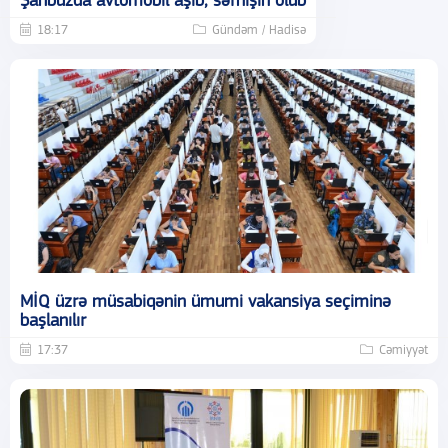
Şahbuzda avtomobil aşıb, sərnişin ölüb
18:17
Gündəm / Hadisə
MİQ üzrə müsabiqənin ümumi vakansiya seçiminə
başlanılır
17:37
Cəmiyyət