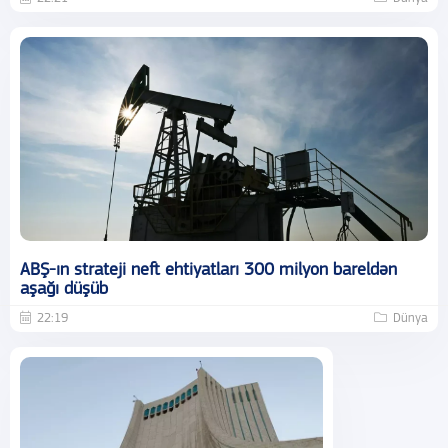
ABŞ-ın strateji neft ehtiyatları 300 milyon bareldən
aşağı düşüb
22:19
Dünya