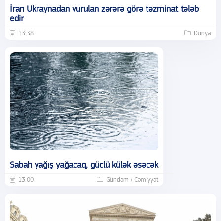
İran Ukraynadan vurulan zərərə görə təzminat tələb
edir
13:38
Dünya
Sabah yağış yağacaq, güclü külək əsəcək
13:00
Gündəm / Cəmiyyət