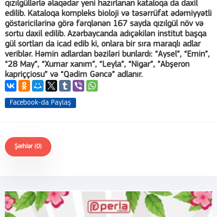
qızılgüllərlə əlaqədar yeni hazırlanan kataloqa da daxil
edilib. Kataloqa kompleks bioloji və təsərrüfat ədəmiyyətli
göstəricilərinə görə fərqlənən 167 sayda qızılgül növ və
sortu daxil edilib. Azərbaycanda adıçəkilən institut başqa
gül sortları da icad edib ki, onlara bir sıra maraqlı adlar
veriblər. Həmin adlardan bəziləri bunlardı: “Aysel”, “Emin”,
“28 May”, “Xumar xanım”, “Leyla”, “Nigar”, ”Abşeron
kapriççiosu” və “Qədim Gəncə” adlanır.
Facebook-da Paylaş
Şərhlər (0)