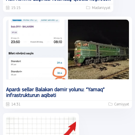
15:15
Mədəniyyət
Apardı sellər Balakən dəmir yolunu: “Yamaq”
infrastrukturun aqibəti
14:31
Cəmiyyət