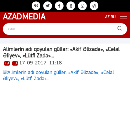
AZAD
MEDIA
AZ
RU
Alimlərin adı qoyulan güllər: «Akif Əlizadə», «Cəlal
Əliyev», «Lütfi Zadə»...
17-09-2017, 11:18
+ A
- A