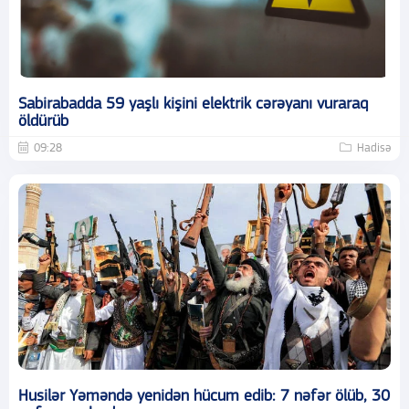
Sabirabadda 59 yaşlı kişini elektrik cərəyanı vuraraq
öldürüb
09:28
Hadisə
Husilər Yəməndə yenidən hücum edib: 7 nəfər ölüb, 30