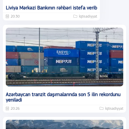
Liviya Mərkəzi Bankının rəhbəri istefa verib
20:30
İqtisadiyyat
Azərbaycan tranzit daşımalarında son 5 ilin rekordunu
yenilədi
20:26
İqtisadiyyat