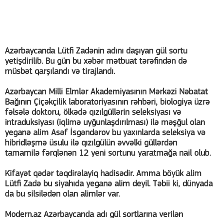
Azərbaycanda Lütfi Zadənin adını daşıyan gül sortu
yetişdirilib. Bu gün bu xəbər mətbuat tərəfindən də
müsbət qarşılandı və tirajlandı.
Azərbaycan Milli Elmlər Akademiyasının Mərkəzi Nəbatat
Bağının Çiçəkçilik laboratoriyasının rəhbəri, biologiya üzrə
fəlsələ doktoru, ölkədə qızılgüllərin seleksiyası və
intraduksiyası (iqlimə uyğunlaşdırılması) ilə məşğul olan
yeganə alim Asəf İsgəndərov bu yaxınlarda seleksiya və
hibridləşmə üsulu ilə qızılgülün əvvəlki güllərdən
tamamilə fərqlənən 12 yeni sortunu yaratmağa nail olub.
Kifayət qədər təqdirəlayiq hadisədir. Amma böyük alim
Lütfi Zadə bu siyahıda yeganə alim deyil. Təbii ki, dünyada
da bu silsilədən olan alimlər var.
Modern.az Azərbaycanda adı gül sortlarına verilən