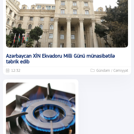
Azərbaycan XİN Ekvadoru Milli Günü münasibətilə
təbrik edib
12:32
Gündəm / Cəmiyyət