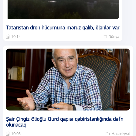
Tatarıstan dron hücumuna məruz qalıb, ölənlər var
10:14
Dünya
Şair Çingiz Əlioğlu Qurd qapısı qəbiristanlığında dəfn
olunacaq
10:05
Mədəniyyət