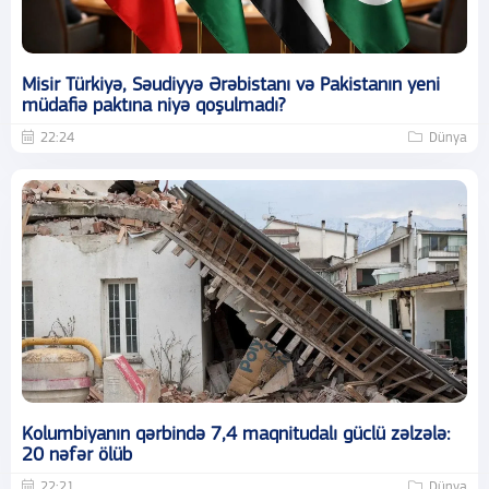
Misir Türkiyə, Səudiyyə Ərəbistanı və Pakistanın yeni
müdafiə paktına niyə qoşulmadı?
22:24
Dünya
Kolumbiyanın qərbində 7,4 maqnitudalı güclü zəlzələ:
20 nəfər ölüb
22:21
Dünya