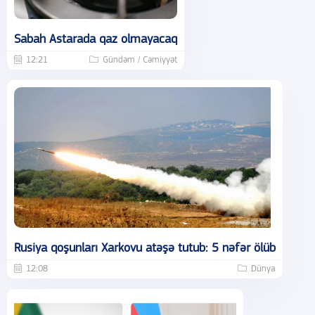
Sabah Astarada qaz olmayacaq
12:21
Gündəm / Cəmiyyət
Rusiya qoşunları Xarkovu atəşə tutub: 5 nəfər ölüb
12:08
Dünya