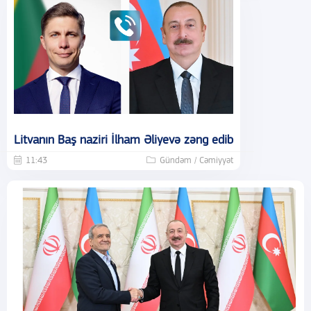
Litvanın Baş naziri İlham Əliyevə zəng edib
11:43
Gündəm / Cəmiyyət