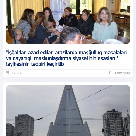
"İşğaldan azad edilən ərazilərdə məşğulluq məsələləri
və dayanıqlı məskunlaşdırma siyasətinin əsasları ”
layihəsinin tədbiri keçirilib
17:28
Cəmiyyət