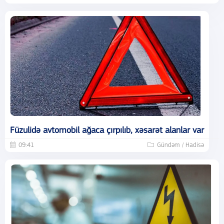
Füzulidə avtomobil ağaca çırpılıb, xəsarət alanlar var
09:41
Gündəm / Hadisə