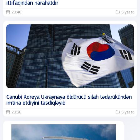
ittifaqından narahatdır
20:40
Siyasət
Cənubi Koreya Ukraynaya öldürücü silah tədarükündən
imtina etdiyini təsdiqləyib
20:36
Siyasət