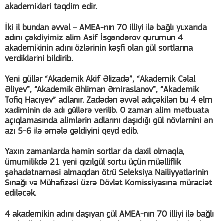
akademikləri təqdim edir.
İki il bundan əvvəl – AMEA-nın 70 illiyi ilə bağlı yuxarıda
adını çəkdiyimiz alim Asif İsgəndərov qurumun 4
akademikinin adını özlərinin kəşfi olan gül sortlarına
verdiklərini bildirib.
Yeni güllər “Akademik Akif Əlizadə”, “Akademik Cəlal
Əliyev”, “Akademik Əhliman Əmiraslanov”, “Akademik
Tofiq Hacıyev” adlanır. Zadədən əvvəl adıçəkilən bu 4 elm
xadiminin də adı güllərə verilib. O zaman alim mətbuata
açıqlamasında alimlərin adlarını daşıdığı gül növlərnini ən
azı 5-6 ilə əmələ gəldiyini qeyd edib.
Yaxın zamanlarda həmin sortlar da daxil olmaqla,
ümumilikdə 21 yeni qızılgül sortu üçün müəlliflik
şəhadətnaməsi almaqdan ötrü Seleksiya Nailiyyətlərinin
Sınağı və Mühafizəsi üzrə Dövlət Komissiyasına müraciət
ediləcək.
4 akademikin adını daşıyan gül AMEA-nın 70 illiyi ilə bağlı