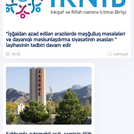
“İşğaldan azad edilən ərazilərdə məşğulluq məsələləri
və dayanıqlı məskunlaşdırma siyasətinin əsasları ”
layihəsinin tədbiri davam edir
18:36
Cəmiyyət