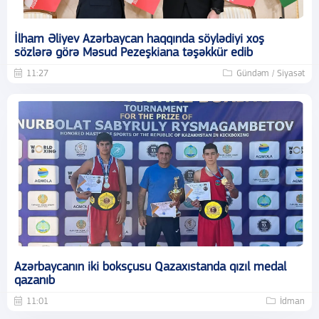
İlham Əliyev Azərbaycan haqqında söylədiyi xoş
sözlərə görə Məsud Pezeşkiana təşəkkür edib
11:27
Gündəm / Siyasət
Azərbaycanın iki boksçusu Qazaxıstanda qızıl medal
qazanıb
11:01
İdman