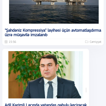
"Şahdəniz Kompressiya" layihəsi üçün avtomatlaşdırma
üzrə müqavilə imzalanıb
15:56
Cəmiyyət
Adil Kərimli Laçında vətəndaş qəbulu keçirəcək