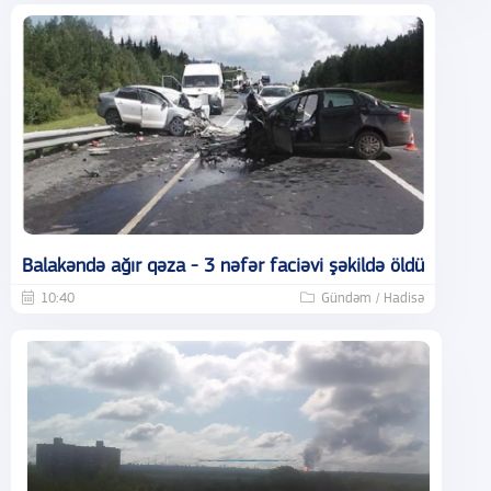
Balakəndə ağır qəza - 3 nəfər faciəvi şəkildə öldü
10:40
Gündəm / Hadisə