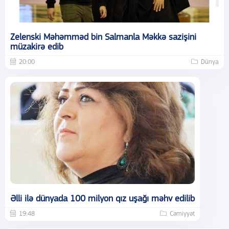
Zelenski Məhəmməd bin Salmanla Məkkə sazişini
müzakirə edib
20:00
Dünya
Əlli ilə dünyada 100 milyon qız uşağı məhv edilib
19:48
Cəmiyyət