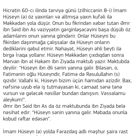
Hicrətin 60-cı ilində tərviyə günü (zilhiccənin 8-i) İmam
Hüseyn (ə) öz yaxınları və altmışa yaxın kufəli ilə
Məkkədən yola düşür. Onun bu fikrindən xəbər tutan Əmr
ibn Səid ibn As vəziyyətin gərginləşəcəyini başa düşüb öz
adamlarını onun yanına göndərir. Onlar Hüseyni bu
fikirdən daşınmağa çalışsalar da Hüseyn onların
dediklərini qəbul etmir. Nəhayət, Hüseyn əhli beyti ilə
birgə İraqa yollanır. Hüseyn Məkkədən çıxdıqdan sonra
Mərvan ibn əl Həkəm ibn Ziyada məktub yazır. Məktubda
deyilir: “Hüseyn ibn Əli sənin yanına gəlir. Biləsən, o,
Fatimənin oğlu Hüseyndir, Fatimə də Rəsulullahın (s)
qızıdır. Vallahi ki, Hüseyn bizim üçün hamıdan əzizdir. Bax,
nəfsinə uyub elə iş tutmayasan ki, camaat sənə tənə
vursun və gələcək nəsillər bundan danışsın. Vəssəlamu
aleykum!”.
Əmr ibn Səid ibn As da öz məktubunda ibn Ziyada belə
nəsihət edir: “Hüseyn sənin yanına gəlir. Məbada onunla
kobud rəftar edəsən”.
İmam Hüseyn (ə) yolda Fərəzdəq adlı məşhur şairə rast