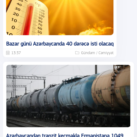
Bazar günü Azərbaycanda 40 dərəcə isti olacaq
13:37
Gündəm / Cəmiyyət
Azərbaycandan tranzit keçməklə Ermənistana 1049