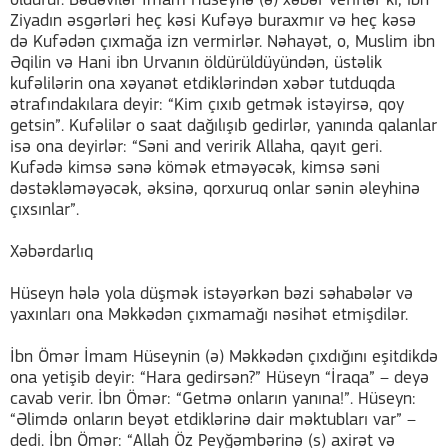
öldürür. Bədəvilər İmam Hüseynə (ə) xəbər verirlər ki, ibn
Ziyadın əsgərləri heç kəsi Kufəyə buraxmır və heç kəsə
də Kufədən çıxmağa izn vermirlər. Nəhayət, o, Muslim ibn
Əqilin və Hani ibn Urvanın öldürüldüyündən, üstəlik
kufəlilərin ona xəyanət etdiklərindən xəbər tutduqda
ətrafındakılara deyir: “Kim çıxıb getmək istəyirsə, qoy
getsin”. Kufəlilər o saat dağılışıb gedirlər, yanında qalanlar
isə ona deyirlər: “Səni and veririk Allaha, qayıt geri.
Kufədə kimsə sənə kömək etməyəcək, kimsə səni
dəstəkləməyəcək, əksinə, qorxuruq onlar sənin əleyhinə
çıxsınlar”.
Xəbərdarlıq
Hüseyn hələ yola düşmək istəyərkən bəzi səhabələr və
yaxınları ona Məkkədən çıxmamağı nəsihət etmişdilər.
İbn Ömər İmam Hüseynin (ə) Məkkədən çıxdığını eşitdikdə
ona yetişib deyir: “Hara gedirsən?” Hüseyn “İraqa” – deyə
cavab verir. İbn Ömər: “Getmə onların yanına!”. Hüseyn:
“Əlimdə onların beyət etdiklərinə dair məktubları var” –
dedi. İbn Ömər: “Allah Öz Peyğəmbərinə (s) axirət və