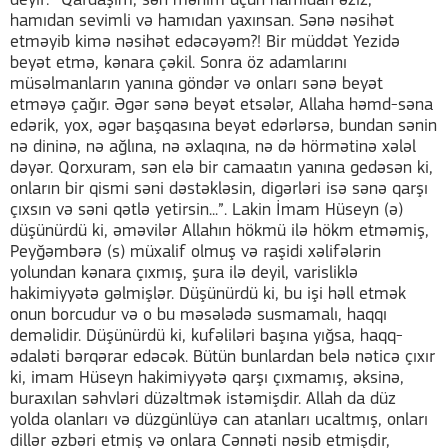
deyir: “Qardaşım, sən mənim üçün hamıdan əziz,
hamıdan sevimli və hamıdan yaxınsan. Sənə nəsihət
etməyib kimə nəsihət edəcəyəm?! Bir müddət Yezidə
beyət etmə, kənara çəkil. Sonra öz adamlarını
müsəlmanların yanına göndər və onları sənə beyət
etməyə çağır. Əgər sənə beyət etsələr, Allaha həmd-səna
edərik, yox, əgər başqasına beyət edərlərsə, bundan sənin
nə dininə, nə ağlına, nə əxlaqına, nə də hörmətinə xələl
dəyər. Qorxuram, sən elə bir camaatın yanına gedəsən ki,
onların bir qismi səni dəstəkləsin, digərləri isə sənə qarşı
çıxsın və səni qətlə yetirsin...”. Lakin İmam Hüseyn (ə)
düşünürdü ki, əməvilər Allahın hökmü ilə hökm etməmiş,
Peyğəmbərə (s) müxalif olmuş və raşidi xəlifələrin
yolundan kənara çıxmış, şura ilə deyil, varisliklə
hakimiyyətə gəlmişlər. Düşünürdü ki, bu işi həll etmək
onun borcudur və o bu məsələdə susmamalı, haqqı
deməlidir. Düşünürdü ki, kufəliləri başına yığsa, haqq-
ədaləti bərqərar edəcək. Bütün bunlardan belə nəticə çıxır
ki, imam Hüseyn hakimiyyətə qarşı çıxmamış, əksinə,
buraxılan səhvləri düzəltmək istəmişdir. Allah da düz
yolda olanları və düzgünlüyə can atanları ucaltmış, onları
dillər əzbəri etmiş və onlara Cənnəti nəsib etmişdir,