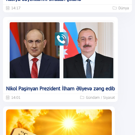
14:17
Dünya
Nikol Paşinyan Prezident İlham Əliyevə zəng edib
14:01
Gündəm / Siyasət