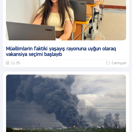
Müəllimlərin faktiki yaşayış rayonuna uyğun olaraq
vakansiya seçimi başlayıb
11:35
Cəmiyyət