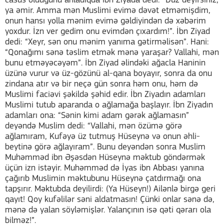
casus olduğunu anladıqda ibn Ziyada dedi: “Düz deyirsiniz,
ya əmir. Amma mən Muslimi evimə dəvət etməmişdim,
onun hansı yolla mənim evimə gəldiyindən də xəbərim
yoxdur. İzn ver gedim onu evimdən çıxardım!”. İbn Ziyad
dedi: “Xeyr, sən onu mənim yanıma gətirməlisən”. Hani:
“Qonağımı sənə təslim etmək mənə yaraşar? Vallahi, mən
bunu etməyəcəyəm”. İbn Ziyad əlindəki ağacla Haninin
üzünə vurur və üz-gözünü al-qana boyayır, sonra da onu
zindana atır və bir neçə gün sonra həm onu, həm də
Muslimi faciəvi şəkildə şəhid edir. İbn Ziyadın adamları
Muslimi tutub aparanda o ağlamağa başlayır. İbn Ziyadın
adamları ona: “Sənin kimi adam gərək ağlamasın”
deyəndə Muslim dedi: “Vallahi, mən özümə görə
ağlamıram, Kufəyə üz tutmuş Hüseynə və onun əhli-
beytinə görə ağlayıram”. Bunu deyəndən sonra Muslim
Muhəmməd ibn Əşəsdən Hüseynə məktub göndərmək
üçün izn istəyir. Muhəmməd də İyas ibn Abbası yanına
çağırıb Muslimin məktubunu Hüseynə çatdırmağı ona
tapşırır. Məktubda deyilirdi: (Ya Hüseyn!) Ailənlə birgə geri
qayıt! Qoy kufəlilər səni aldatmasın! Çünki onlar sənə də,
mənə də yalan söyləmişlər. Yalançının isə qəti qərarı ola
bilməz!”.