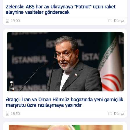
Zelenski: ABŞ hər ay Ukraynaya "Patriot" üçün raket
əleyhinə vasitələr göndərəcək
19:00
Dünya
Əraqçi: İran və Oman Hörmüz boğazında yeni gəmiçilik
marşrutu üzrə razılaşmaya yaxındır
18:30
Dünya