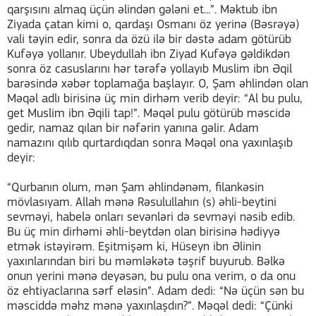
qarşısını almaq üçün əlindən gələni et...”. Məktub ibn
Ziyada çatan kimi o, qardaşı Osmanı öz yerinə (Bəsrəyə)
vali təyin edir, sonra da özü ilə bir dəstə adam götürüb
Kufəyə yollanır. Ubeydullah ibn Ziyad Kufəyə gəldikdən
sonra öz casuslarını hər tərəfə yollayıb Muslim ibn Əqil
barəsində xəbər toplamağa başlayır. O, Şam əhlindən olan
Məqəl adlı birisinə üç min dirhəm verib deyir: “Al bu pulu,
get Muslim ibn Əqili tap!”. Məqəl pulu götürüb məscidə
gedir, namaz qılan bir nəfərin yanına gəlir. Adam
namazını qılıb qurtardıqdan sonra Məqəl ona yaxınlaşıb
deyir:
“Qurbanın olum, mən Şam əhlindənəm, filankəsin
mövlasıyam. Allah mənə Rəsulullahın (s) əhli-beytini
sevməyi, habelə onları sevənləri də sevməyi nəsib edib.
Bu üç min dirhəmi əhli-beytdən olan birisinə hədiyyə
etmək istəyirəm. Eşitmişəm ki, Hüseyn ibn Əlinin
yaxınlarından biri bu məmləkətə təşrif buyurub. Bəlkə
onun yerini mənə deyəsən, bu pulu ona verim, o da onu
öz ehtiyaclarına sərf eləsin”. Adam dedi: “Nə üçün sən bu
məsciddə məhz mənə yaxınlaşdın?”. Məqəl dedi: “Çünki