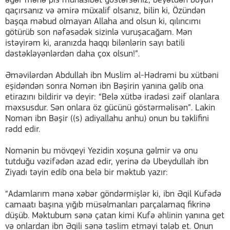
əgər mənə pis münasibət göstərsəniz, beyətdən boyun
qaçırsanız və əmirə müxalif olsanız, bilin ki, Özündən
başqa məbud olmayan Allaha and olsun ki, qılıncımı
götürüb son nəfəsədək sizinlə vuruşacağam. Mən
istəyirəm ki, aranızda haqqı bilənlərin sayı batili
dəstəkləyənlərdən daha çox olsun!”.
Əməvilərdən Abdullah ibn Muslim əl-Hədrəmi bu xütbəni
eşidəndən sonra Nomən ibn Bəşirin yanına gəlib ona
etirazını bildirir və deyir: “Belə xütbə iradəsi zəif olanlara
məxsusdur. Sən onlara öz gücünü göstərməlisən”. Lakin
Nomən ibn Bəşir ((s) adiyallahu anhu) onun bu təklifini
rədd edir.
Nomənin bu mövqeyi Yezidin xoşuna gəlmir və onu
tutduğu vəzifədən azad edir, yerinə də Ubeydullah ibn
Ziyadı təyin edib ona belə bir məktub yazır:
“Adamlarım mənə xəbər göndərmişlər ki, ibn Əqil Kufədə
camaatı başına yığıb müsəlmanları parçalamaq fikrinə
düşüb. Məktubum sənə çatan kimi Kufə əhlinin yanına get
və onlardan ibn Əqili sənə təslim etməyi tələb et. Onun