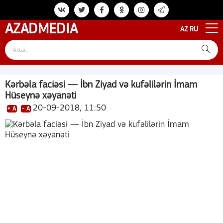
AZAD
MEDIA
AZ
RU
Kərbəla faciəsi — İbn Ziyad və kufəlilərin İmam
Hüseynə xəyanəti
20-09-2018, 11:50
+ A
- A