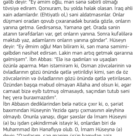
gəlib deyir: “Ey əmim oğlu, mən sənə səbirli olmağı
tövsiyə edirəm. Qorxuram, bu yolda həlak olasan. İraq əhli
xain adamlardır. (Ehtiyatlı ol,) səni aldatmasınlar. Onlar
düşməni oradan qovub çıxaranadək burada gözlə, onların
yanına getmə. Gedirsənsə, Yəmənə get. Orada sənin
atanın tərəfdarları var, get onların yanına. Sonra kufəlilərə
məktub yaz, adamlarını onların yanına göndər”. Hüseyn
deyir: “Ey Əmim oğlu! Mən bilirəm ki, sən mənə səmimi-
qəlbdən nəsihət edirsən. Lakin mən artıq getmək qərarına
gəlmişəm”. İbn Abbas: “Elə isə qadınları və uşaqları
özünlə aparma. Mən istəmirəm ki, Osman zövcələrinin və
övladlarının gözü önündə qətlə yetirildiyi kimi, sən də öz
zövcələrinin və övladlarının gözü önündə qətlə yetiriləsən.
Özündən başqa məbud olmayan Allaha and olsun ki, əgər
camaat bizə eyib tutmuş olmasaydı, saçından tutub səni
heç yerə buraxmazdım”.
İbn Abbasın dediklərindən belə nəticə çıxır ki, o, şəriət
baxımından Hüseynin Yezidə qarşı çıxmasının əleyhinə
olmayıb. Onunla yanaşı, digər şəxslər də İmam Hüseyni
(ə) bu işdən çəkindirmək istəyir ki, onlardan biri də
Muhəmməd ibn Hənəfiyyə olub. O, İmam Hüseynə (ə)