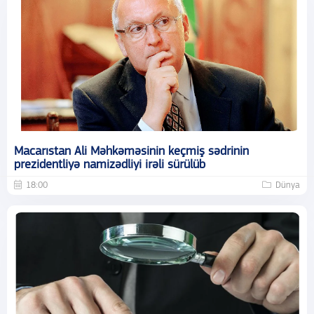
Macarıstan Ali Məhkəməsinin keçmiş sədrinin
prezidentliyə namizədliyi irəli sürülüb
18:00
Dünya