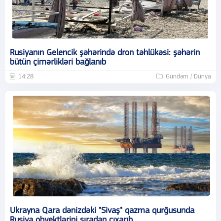
Rusiyanın Gelencik şəhərində dron təhlükəsi: şəhərin
bütün çimərlikləri bağlanıb
14:28
Gündəm / Dünya
Ukrayna Qara dənizdəki "Sivaş" qazma qurğusunda
Rusiya obyektlərini sıradan çıxarıb