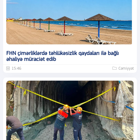
FHN çimərliklərdə təhlükəsizlik qaydaları ilə bağlı
əhaliyə müraciət edib
15:46
Cəmiyyət