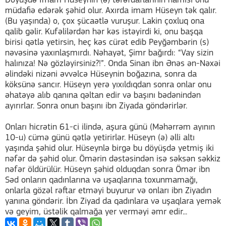
Döyüşdə İmam Hüseynin (ə) tərəfdarlarının hamısı onu
müdafiə edərək şəhid olur. Axırda imam Hüseyn tək qalır.
(Bu yaşında) o, çox şücaətlə vuruşur. Lakin çoxluq ona
qalib gəlir. Kufəlilərdən hər kəs istəyirdi ki, onu başqa
birisi qətlə yetirsin, heç kəs cürət edib Peyğəmbərin (s)
nəvəsinə yaxınlaşmırdı. Nəhayət, Şimr bağırdı: “Vay sizin
halınıza! Nə gözləyirsiniz?!”. Onda Sinan ibn Ənəs ən-Nəxəi
əlindəki nizəni əvvəlcə Hüseynin boğazına, sonra da
köksünə sancır. Hüseyn yerə yıxıldıqdan sonra onlar onu
əhatəyə alıb qanına qəltan edir və başını bədənindən
ayırırlar. Sonra onun başını ibn Ziyada göndərirlər.
Onları hicrətin 61-ci ilində, aşura günü (Məhərrəm ayının
10-u) cümə günü qətlə yetirirlər. Hüseyn (ə) əlli altı
yaşında şəhid olur. Hüseynlə birgə bu döyüşdə yetmiş iki
nəfər də şəhid olur. Ömərin dəstəsindən isə səksən səkkiz
nəfər öldürülür. Hüseyn şəhid olduqdan sonra Ömər ibn
Səd onların qadınlarına və uşaqlarına toxunmamağı,
onlarla gözəl rəftar etməyi buyurur və onları ibn Ziyadın
yanına göndərir. İbn Ziyad da qadınlara və uşaqlara yemək
və geyim, üstəlik qalmağa yer verməyi əmr edir...