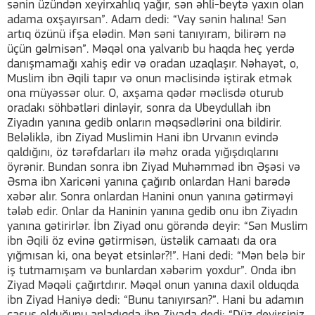
sənin üzündən xeyirxahlıq yağır, sən əhli-beytə yaxın olan
adama oxşayırsan”. Adam dedi: “Vay sənin halına! Sən
artıq özünü ifşa elədin. Mən səni tanıyıram, bilirəm nə
üçün gəlmisən”. Məqəl ona yalvarıb bu haqda heç yerdə
danışmamağı xahiş edir və oradan uzaqlaşır. Nəhayət, o,
Muslim ibn Əqili tapır və onun məclisində iştirak etmək
ona müyəssər olur. O, axşama qədər məclisdə oturub
oradakı söhbətləri dinləyir, sonra da Ubeydullah ibn
Ziyadın yanına gedib onların məqsədlərini ona bildirir.
Beləliklə, ibn Ziyad Muslimin Hani ibn Urvanın evində
qaldığını, öz tərəfdarları ilə məhz orada yığışdıqlarını
öyrənir. Bundan sonra ibn Ziyad Muhəmməd ibn Əşəsi və
Əsma ibn Xaricəni yanına çağırıb onlardan Hani barədə
xəbər alır. Sonra onlardan Hanini onun yanına gətirməyi
tələb edir. Onlar da Haninin yanına gedib onu ibn Ziyadın
yanına gətirirlər. İbn Ziyad onu görəndə deyir: “Sən Muslim
ibn Əqili öz evinə gətirmisən, üstəlik camaatı da ora
yığmısan ki, ona beyət etsinlər?!”. Hani dedi: “Mən belə bir
iş tutmamışam və bunlardan xəbərim yoxdur”. Onda ibn
Ziyad Məqəli çağırtdırır. Məqəl onun yanına daxil olduqda
ibn Ziyad Haniyə dedi: “Bunu tanıyırsan?”. Hani bu adamın