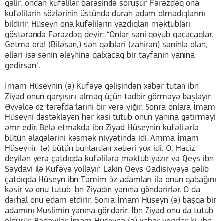
gəlir, ondan kufəlilər barəsində soruşur. Fərəzdəq ona
kufəlilərin sözlərinin üstündə duran adam olmadıqlarını
bildirir. Hüseyn ona kufəlilərin yazdıqları məktubları
göstərəndə Fərəzdəq deyir: “Onlar səni qoyub qaçacaqlar.
Getmə ora! (Biləsən,) sən qəlbləri (zahirən) səninlə olan,
əlləri isə sənin əleyhinə qalxacaq bir tayfanın yanına
gedirsən”.
İmam Hüseynin (ə) Kufəyə gəlişindən xəbər tutan ibn
Ziyad onun qarşısını almaq üçün tədbir görməyə başlayır.
Əvvəlcə öz tərəfdarlarını bir yerə yığır. Sonra onlara İmam
Hüseyni dəstəkləyən hər kəsi tutub onun yanına gətirməyi
əmr edir. Belə etməkdə ibn Ziyad Hüseynin kufəlilərlə
bütün əlaqələrini kəsmək niyyətində idi. Amma İmam
Hüseynin (ə) bütün bunlardan xəbəri yox idi. O, Haciz
deyilən yerə çatdıqda kufəlilərə məktub yazır və Qeys ibn
Səydavi ilə Kufəyə yollayır. Lakin Qeys Qadisiyyəyə gəlib
çatdıqda Hüseyn ibn Təmim öz adamları ilə onun qabağını
kəsir və onu tutub ibn Ziyadın yanına göndərirlər. O da
dərhal onu edam etdirir. Sonra İmam Hüseyn (ə) başqa bir
adamını Muslimin yanına göndərir. İbn Ziyad onu da tutub