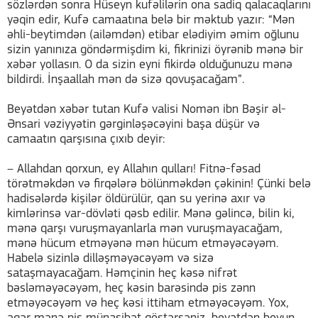
sözlərdən sonra Hüseyn kufəlilərin ona sadiq qalacaqlarını
yəqin edir, Kufə camaatına belə bir məktub yazır: “Mən
əhli-beytimdən (ailəmdən) etibar elədiyim əmim oğlunu
sizin yanınıza göndərmişdim ki, fikrinizi öyrənib mənə bir
xəbər yollasın. O da sizin eyni fikirdə olduğunuzu mənə
bildirdi. İnşaallah mən də sizə qovuşacağam”.
Beyətdən xəbər tutan Kufə valisi Nomən ibn Bəşir əl-
Ənsari vəziyyətin gərginləşəcəyini başa düşür və
camaatın qarşısına çıxıb deyir:
– Allahdan qorxun, ey Allahın qulları! Fitnə-fəsad
törətməkdən və firqələrə bölünməkdən çəkinin! Çünki belə
hadisələrdə kişilər öldürülür, qan su yerinə axır və
kimlərinsə var-dövləti qəsb edilir. Mənə gəlincə, bilin ki,
mənə qarşı vuruşmayanlarla mən vuruşmayacağam,
mənə hücum etməyənə mən hücum etməyəcəyəm.
Habelə sizinlə dilləşməyəcəyəm və sizə
sataşmayacağam. Həmçinin heç kəsə nifrət
bəsləməyəcəyəm, heç kəsin barəsində pis zənn
etməyəcəyəm və heç kəsi ittiham etməyəcəyəm. Yox,