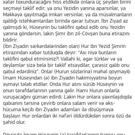
xətər toxunduracağını hiss etdikdə onlara üç şeydən birini
seçməyi təklif edir; ya onu Yezidin yanına aparsınlar, ya
Məkkəyə qayıtmağa imkan versinlər, ya da müsəlmanların
qaldığı istehkamlardan birində qərar tutsun. İbn Ziyad az
qalmışdı ki, Hüseynin bu təklifini qəbul edib onu Yezidin
yanına göndərsin, lakin Şimr ibn zil-Cövşən buna etirazını
bildirir.
(İbn Ziyadın sərkərdələrindən olan) Hur ibn Yezid Şimrin
etirazından xəbər tutduqda deyir: “Axı niyə bunların
təklifini qəbul etmirsiniz?! Vallahi ki, əgər türklər və ya
deyləmlər sizə belə bir təklif etsəydilər, çarəsiz qalıb onu
qəbul edərdiniz”. Onlar (Hurun sözlərinə) məhəl qoymayıb
İmam Hüseyndən (ə) ibn Ziyadın hakimiyyətinə boyun
əyməyi tələb etdilər. Onda Hur atını sürüb Hüseynin və
onun tərəfdarlarının yanına gəlir. Hamı Hurun onlarla
vuruşacağını güman edirdi. Lakin Hur onlara yaxınlaşdıqda
qalxanını tərsinə çevirib onlara salam verir və əks-
hücuma keçib ibn Ziyadın adamları ilə döyüşməyə
başlayır. Hur onlardan iki nəfəri öldürdükdən sonra özü də
şəhid olur.