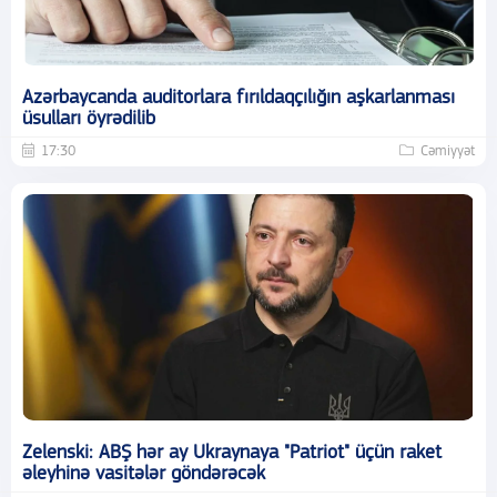
Azərbaycanda auditorlara fırıldaqçılığın aşkarlanması
üsulları öyrədilib
17:30
Cəmiyyət
Zelenski: ABŞ hər ay Ukraynaya "Patriot" üçün raket
əleyhinə vasitələr göndərəcək