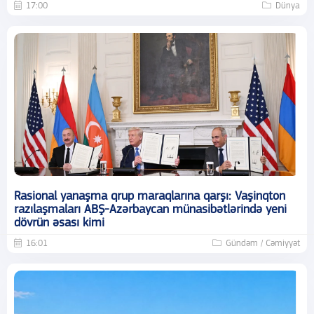
17:00
Dünya
Rasional yanaşma qrup maraqlarına qarşı: Vaşinqton
razılaşmaları ABŞ-Azərbaycan münasibətlərində yeni
dövrün əsası kimi
16:01
Gündəm / Cəmiyyət