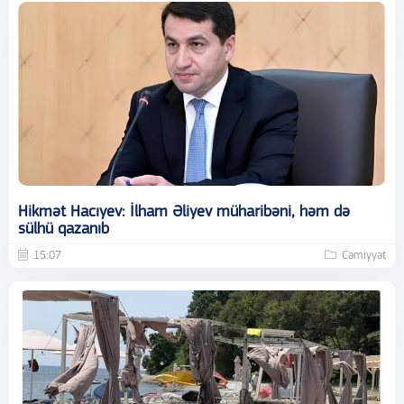
Hikmət Hacıyev: İlham Əliyev müharibəni, həm də
sülhü qazanıb
15:07
Cəmiyyət