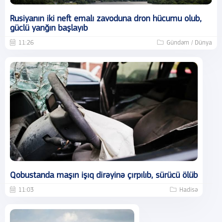
Rusiyanın iki neft emalı zavoduna dron hücumu olub,
güclü yanğın başlayıb
11:26
Gündəm / Dünya
Qobustanda maşın işıq dirəyinə çırpılıb, sürücü ölüb
11:03
Hadisə