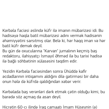
Kərbəla faciəsi əslində küfr ilə imanın mübarizəsi idi. Bu
hadisəyə haqla batil mübarizəsi adını vermək hadisənin
əhəmiyyətini sarsıtmış olar. Belə ki, hər haqq iman və hər
batil küfr demək deyil.
Bu gün də oxucularına "Karvan" jurnalının keçmiş baş
redaktoru, ilahiyyatçı İsmayıl Əhməd ilə bu tarixi hadisə
ilə bağlı söhbətinin xülasəsini təqdim edir.
Yezidin Kərbəla faciəsindən sonra Ühüddə kafir
əcdadlarının intiqamını aldığını dilə gətirməsi bir daha
onun hələ də küfrdə qaldığından xəbər verir.
Kərbəlada baş verənləri dərk etmək çətin olduğu kimi, bu
barədə söz açmaq da asan deyil.
Hicrətin 60-cı ilində İraq camaatı İmam Hüseynin (ə)