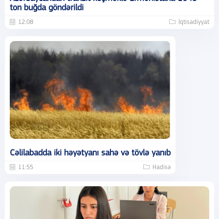
ton buğda göndərildi
12:08
İqtisadiyyat
Cəlilabadda iki həyətyanı sahə və tövlə yanıb
11:55
Hadisə