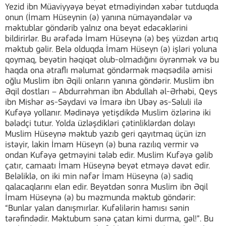
Yezid ibn Müaviyyəyə beyət etmədiyindən xəbər tutduqda
onun (İmam Hüseynin (ə) yanına nümayəndələr və
məktublar göndərib yalnız ona beyət edəcəklərini
bildirirlər. Bu ərəfədə İmam Hüseynə (ə) beş yüzdən artıq
məktub gəlir. Belə olduqda İmam Hüseyn (ə) işləri yoluna
qoymaq, beyətin həqiqət olub-olmadığını öyrənmək və bu
haqda ona ətraflı məlumat göndərmək məqsədilə əmisi
oğlu Muslim ibn Əqili onların yanına göndərir. Muslim ibn
Əqil dostları – Abdurrəhman ibn Abdullah əl-Ərhəbi, Qeys
ibn Mishər əs-Səydavi və İmarə ibn Ubəy əs-Səluli ilə
Kufəyə yollanır. Mədinəyə yetişdikdə Muslim özlərinə iki
bələdçi tutur. Yolda üzləşdikləri çətinliklərdən dolayı
Muslim Hüseynə məktub yazıb geri qayıtmaq üçün izn
istəyir, lakin İmam Hüseyn (ə) buna razılıq vermir və
ondan Kufəyə getməyini tələb edir. Muslim Kufəyə gəlib
çatır, camaatı İmam Hüseynə beyət etməyə dəvət edir.
Beləliklə, on iki min nəfər İmam Hüseynə (ə) sadiq
qalacaqlarını elan edir. Beyətdən sonra Muslim ibn Əqil
İmam Hüseynə (ə) bu məzmunda məktub göndərir:
“Bunlar yalan danışmırlar. Kufəlilərin hamısı sənin
tərəfindədir. Məktubum sənə çatan kimi durma, gəl!”. Bu