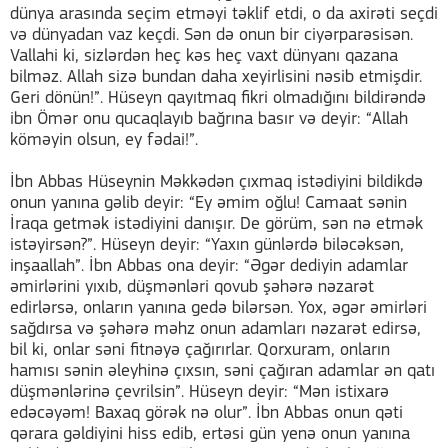
dünya arasında seçim etməyi təklif etdi, o da axirəti seçdi
və dünyadan vaz keçdi. Sən də onun bir ciyərparəsisən.
Vallahi ki, sizlərdən heç kəs heç vaxt dünyanı qazana
bilməz. Allah sizə bundan daha xeyirlisini nəsib etmişdir.
Geri dönün!”. Hüseyn qayıtmaq fikri olmadığını bildirəndə
ibn Ömər onu qucaqlayıb bağrına basır və deyir: “Allah
köməyin olsun, ey fədai!”.
İbn Abbas Hüseynin Məkkədən çıxmaq istədiyini bildikdə
onun yanına gəlib deyir: “Ey əmim oğlu! Camaat sənin
İraqa getmək istədiyini danışır. De görüm, sən nə etmək
istəyirsən?”. Hüseyn deyir: “Yaxın günlərdə biləcəksən,
inşaallah”. İbn Abbas ona deyir: “Əgər dediyin adamlar
əmirlərini yıxıb, düşmənləri qovub şəhərə nəzarət
edirlərsə, onların yanına gedə bilərsən. Yox, əgər əmirləri
sağdırsa və şəhərə məhz onun adamları nəzarət edirsə,
bil ki, onlar səni fitnəyə çağırırlar. Qorxuram, onların
hamısı sənin əleyhinə çıxsın, səni çağıran adamlar ən qatı
düşmənlərinə çevrilsin”. Hüseyn deyir: “Mən istixarə
edəcəyəm! Baxaq görək nə olur”. İbn Abbas onun qəti
qərara gəldiyini hiss edib, ertəsi gün yenə onun yanına