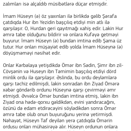
zalımları isə alçaldıb müsibətlərə düçar etmişdir.
İmam Hüseyn (ə) öz yaxınları ilə birlikdə gəlib Şərafa
çatdıqda Hur ibn Yezidin başçılıq etdiyi min atlı ilə
qarşılaşır. O, Hurdan geri qayıtmağı xahiş edir. Lakin Hur
əmrə tabe olduğunu bildirir və onlara Kufəyə getməyi
buyurur. İmam Hüseyn (ə) bundan imtina edib Şama üz
tutur. Hur onları müşayiət edib yolda İmam Hüseynə (ə)
döyüşməməyi nəsihət edir.
Onlar Kərbəlaya yetişdikdə Ömər ibn Sədin, Şimr ibn zil-
Cövşənin və Huseyn ibn Təmimin başçılıq etdiyi dörd
minlik ordu ilə qarşılaşır. Əslində, bu ordu deyləmlərə
qarşı təchiz edilmişdi, lakin sonradan ibn Ziyad Ömərə
xəbər göndərib ordunu Hüseynə qarşı çevirməyi əmr
etmişdi. Əvvəlcə Ömər bundan imtina etmiş, lakin ibn
Ziyad ona hədə-qorxu gəldikdən, evini yandıracağını,
özünü də edam etdirəcəyini söylədikdən sonra Ömər
əmrə tabe olub onun buyuruğunu yerinə yetirmişdi.
Nəhayət, Hüseyn Taf deyilən yerə çatdıqda Ömərin
ordusu onları mühasirəyə alır. Hüseyn ordunun onlara