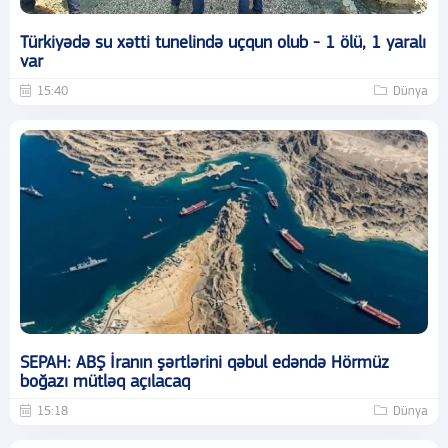
Türkiyədə su xətti tunelində uçqun olub - 1 ölü, 1 yaralı
var
15:40
Dünya
SEPAH: ABŞ İranın şərtlərini qəbul edəndə Hörmüz
boğazı mütləq açılacaq
15:18
Dünya