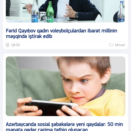
Fərid Qayıbov qadın voleybolçulardan ibarət millinin
məşqində iştirak edib
18:00
İdman
Azərbaycanda sosial şəbəkələrə yeni qaydalar: 50 min
manata qədər cərimə tətbiq olunacaq