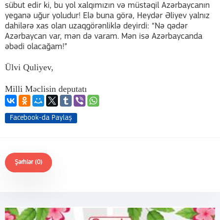
sübut edir ki, bu yol xalqımızın və müstəqil Azərbaycanın
yeganə uğur yoludur! Elə buna görə, Heydər Əliyev yalnız
dahilərə xas olan uzaqgörənliklə deyirdi: “Nə qədər
Azərbaycan var, mən də varam. Mən isə Azərbaycanda
əbədi olacağam!”
Ülvi Quliyev,
Milli Məclisin deputatı
Facebook-da Paylaş
Şərhlər (0)