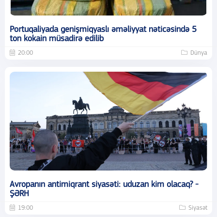
Portuqaliyada genişmiqyaslı əməliyyat nəticəsində 5
ton kokain müsadirə edilib
20:00
Dünya
Avropanın antimiqrant siyasəti: uduzan kim olacaq? -
ŞƏRH
19:00
Siyasət