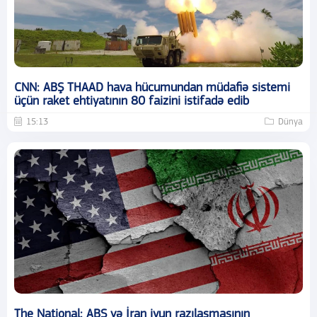
CNN: ABŞ THAAD hava hücumundan müdafiə sistemi
üçün raket ehtiyatının 80 faizini istifadə edib
15:13
Dünya
The National: ABŞ və İran iyun razılaşmasının