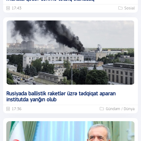
17:43
Sosial
Rusiyada ballistik raketlər üzrə tədqiqat aparan
institutda yanğın olub
17:36
Gündəm / Dünya