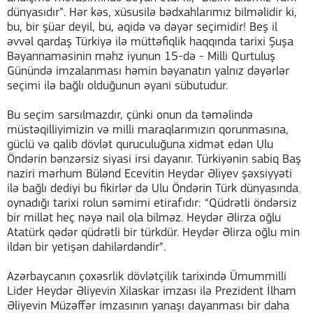
dünyasıdır”. Hər kəs, xüsusilə bədxahlarımız bilməlidir ki,
bu, bir şüar deyil, bu, əqidə və dəyər seçimidir! Beş il
əvvəl qardaş Türkiyə ilə müttəfiqlik haqqında tarixi Şuşa
Bəyannaməsinin məhz iyunun 15-də - Milli Qurtuluş
Günündə imzalanması həmin bəyanatın yalnız dəyərlər
seçimi ilə bağlı olduğunun əyani sübutudur.
Bu seçim sarsılmazdır, çünki onun da təməlində
müstəqilliyimizin və milli maraqlarımızın qorunmasına,
güclü və qalib dövlət quruculuğuna xidmət edən Ulu
Öndərin bənzərsiz siyasi irsi dayanır. Türkiyənin sabiq Baş
naziri mərhum Bülənd Ecevitin Heydər Əliyev şəxsiyyəti
ilə bağlı dediyi bu fikirlər də Ulu Öndərin Türk dünyasında
oynadığı tarixi rolun səmimi etirafıdır: “Qüdrətli öndərsiz
bir millət heç nəyə nail ola bilməz. Heydər Əlirza oğlu
Atatürk qədər qüdrətli bir türkdür. Heydər Əlirza oğlu min
ildən bir yetişən dahilərdəndir”.
Azərbaycanın çoxəsrlik dövlətçilik tarixində Ümummilli
Lider Heydər Əliyevin Xilaskar imzası ilə Prezident İlham
Əliyevin Müzəffər imzasının yanaşı dayanması bir daha