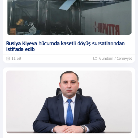
Rusiya Kiyevə hücumda kasetli döyüş sursatlarından
istifadə edib
11:59
Gündəm / Cəmiyyət