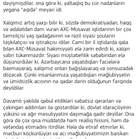
dəyişmişdilər, ona görə ki, yaltaqlıq bu cür nadanların
yeganə “əqidə” meyarı idi.
Xalqımız artıq yaxşı bilir ki, sözdə demokratiyadan, haqq
və ədalətdən dəm vuran AXC-Müsavat iqtidarının bir çox
təmsilçisi yaş qadağasının və rəzil siyasi şouların
təşkilatçısı və iştirakçısı idilər. Cəmi bir il iqtidarda qala
bilən AXC-Müsavat hakimiyyəti elə zənn edirdi ki, xalqın
səbri tükənməzdir. Siyasi müştəbehlik səbəbindən elə
düşünürdülər ki, Azərbaycana yaşatdıqları faciələrə
baxmayaraq, xalqımız onları bağışlayacaq və sonsuzadək
dözəcək. Çünki insanlarımıza yaşatdıqları məğlubiyyətin
və ümidsizlik acısının nə qədər dərin olduğunun fərqində
deyildilər.
Davamlı şəkildə qəbul etdikləri səbatsız qərarları və
çəkingən addımları ilə göstərdilər ki, dövlət idarəçiliyinin
yükünü və ağır məsuliyyətini daşımağa qadir deyillər. Ona
görə də çox qısa müddətdə həm reallıq hissini, həm də
vətəndaş etimadını itirdilər. Hələ də etiraf etmirlər ki,
məcburi köçkünlüyün və acı məğlubiyyətimizin baiskarı