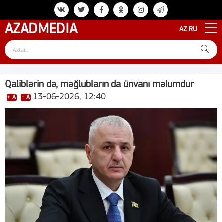
AZAD
MEDIA
AZ
RU
Qaliblərin də, məğlubların da ünvanı məlumdur
13-06-2026, 12:40
+ A
- A