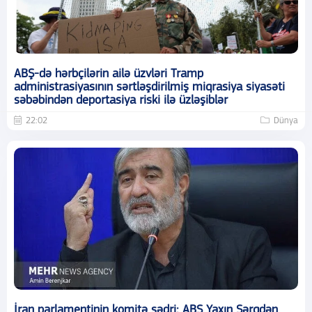
ABŞ-də hərbçilərin ailə üzvləri Tramp
administrasiyasının sərtləşdirilmiş miqrasiya siyasəti
səbəbindən deportasiya riski ilə üzləşiblər
22:02
Dünya
İran parlamentinin komitə sədri: ABŞ Yaxın Şərqdən