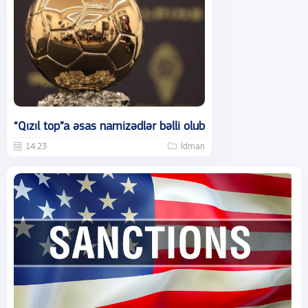
“Qızıl top”a əsas namizədlər bəlli olub
14:23
İdman