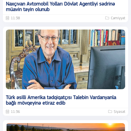
Naxçıvan Avtomobil Yolları Dövlət Agentliyi sədrinə
müavin təyin olunub
11:38
Cəmiyyət
Türk əsilli Amerika tədqiqatçısı Talebin Vardanyanla
bağlı mövqeyinə etiraz edib
11:36
Siyasət