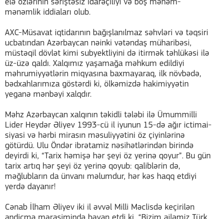
elə özlərinin səriştəsiz idarəçiliyi və boş mənəm-
mənəmlik iddiaları olub.
AXC-Müsavat iqtidarının bağışlanılmaz səhvləri və təqsiri
ucbatından Azərbaycan nəinki vətəndaş müharibəsi,
müstəqil dövlət kimi subyektliyini də itirmək təhlükəsi ilə
üz-üzə qaldı. Xalqımız yaşamağa məhkum edildiyi
məhrumiyyətlərin miqyasına baxmayaraq, ilk növbədə,
bədxahlarımıza göstərdi ki, ölkəmizdə hakimiyyətin
yeganə mənbəyi xalqdır.
Məhz Azərbaycan xalqının təkidli tələbi ilə Ümummilli
Lider Heydər Əliyev 1993-cü il iyunun 15-də ağır ictimai-
siyasi və hərbi mirasın məsuliyyətini öz çiyinlərinə
götürdü. Ulu Öndər ibrətamiz nəsihətlərindən birində
deyirdi ki, “Tarix həmişə hər şeyi öz yerinə qoyur”. Bu gün
tarix artıq hər şeyi öz yerinə qoyub: qaliblərin də,
məğlubların da ünvanı məlumdur, hər kəs haqq etdiyi
yerdə dayanır!
Cənab İlham Əliyev iki il əvvəl Milli Məclisdə keçirilən
andiçmə mərasimində bəyan etdi ki, “Bizim ailəmiz Türk