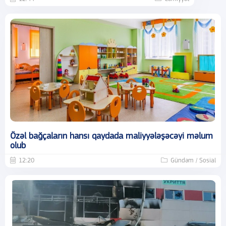
Özəl bağçaların hansı qaydada maliyyələşəcəyi məlum
olub
12:20
Gündəm / Sosial