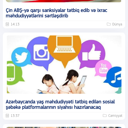
Çin ABŞ-yə qarşı sanksiyalar tətbiq edib və ixrac
məhdudiyyətlərini sərtləşdirib
14:13
Dünya
Azərbaycanda yaş məhdudiyyəti tətbiq edilən sosial
şəbəkə platformalarının siyahısı hazırlanacaq
13:37
Cəmiyyət