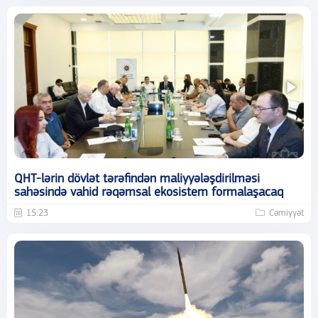
QHT-lərin dövlət tərəfindən maliyyələşdirilməsi
sahəsində vahid rəqəmsal ekosistem formalaşacaq
15:23
Cəmiyyət