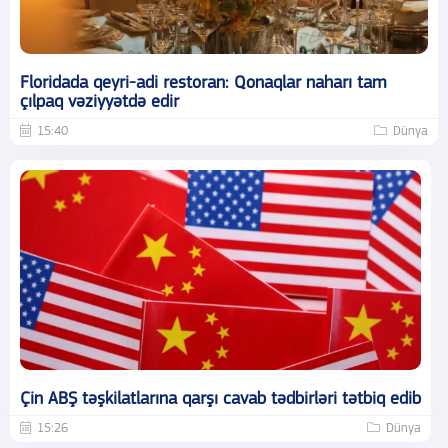
Floridada qeyri-adi restoran: Qonaqlar naharı tam
çılpaq vəziyyətdə edir
15:40
Dünya
Çin ABŞ təşkilatlarına qarşı cavab tədbirləri tətbiq edib
15:26
Dünya