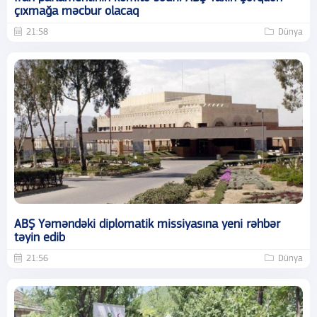
çıxmağa məcbur olacaq
21:58
Dünya
ABŞ Yəməndəki diplomatik missiyasına yeni rəhbər
təyin edib
21:56
Dünya