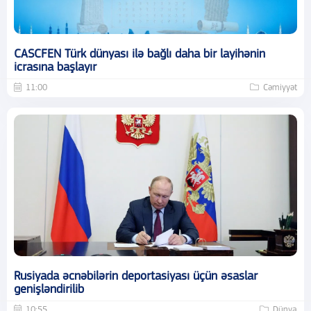
CASCFEN Türk dünyası ilə bağlı daha bir layihənin
icrasına başlayır
11:00
Cəmiyyət
Rusiyada əcnəbilərin deportasiyası üçün əsaslar
genişləndirilib
10:55
Dünya