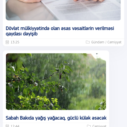
Dövlət mülkiyyətində olan əsas vəsaitlərin verilməsi
qaydası dəyişib
13:25
Gündəm / Cəmiyyət
Sabah Bakıda yağış yağacaq, güclü külək əsəcək
12:44
Cəmiyyət