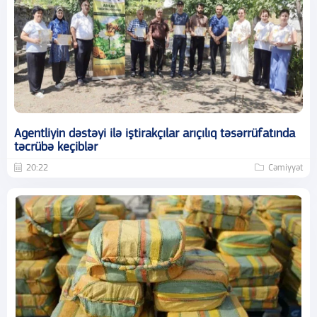
Agentliyin dəstəyi ilə iştirakçılar arıçılıq təsərrüfatında
təcrübə keçiblər
20:22
Cəmiyyət