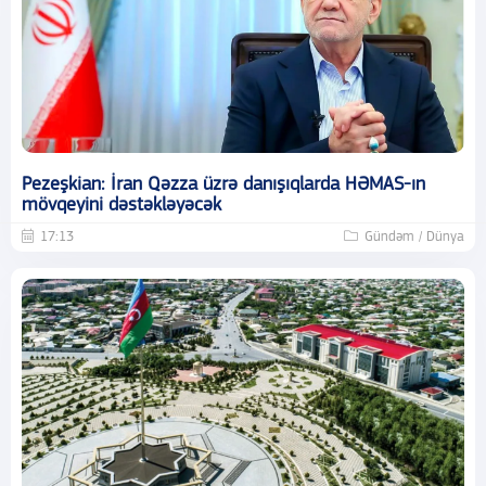
Pezeşkian: İran Qəzza üzrə danışıqlarda HƏMAS-ın
mövqeyini dəstəkləyəcək
17:13
Gündəm / Dünya