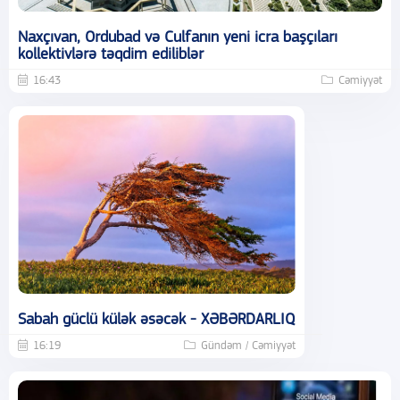
Naxçıvan, Ordubad və Culfanın yeni icra başçıları
kollektivlərə təqdim ediliblər
16:43
Cəmiyyət
Sabah güclü külək əsəcək - XƏBƏRDARLIQ
16:19
Gündəm / Cəmiyyət