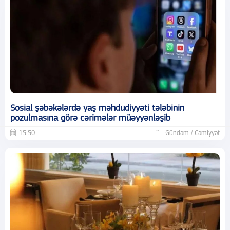
Sosial şəbəkələrdə yaş məhdudiyyəti tələbinin
pozulmasına görə cərimələr müəyyənləşib
15:50
Gündəm / Cəmiyyət