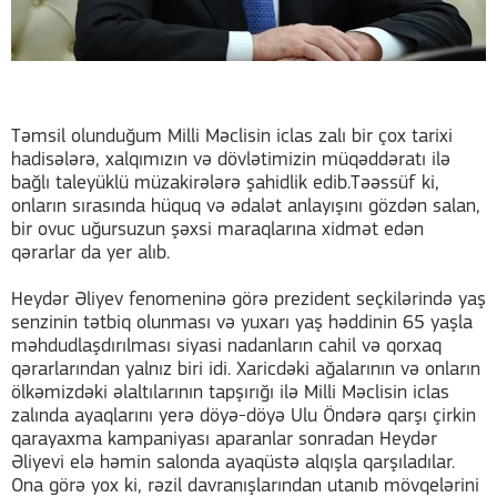
Təmsil olunduğum Milli Məclisin iclas zalı bir çox tarixi
hadisələrə, xalqımızın və dövlətimizin müqəddəratı ilə
bağlı taleyüklü müzakirələrə şahidlik edib.Təəssüf ki,
onların sırasında hüquq və ədalət anlayışını gözdən salan,
bir ovuc uğursuzun şəxsi maraqlarına xidmət edən
qərarlar da yer alıb.
Heydər Əliyev fenomeninə görə prezident seçkilərində yaş
senzinin tətbiq olunması və yuxarı yaş həddinin 65 yaşla
məhdudlaşdırılması siyasi nadanların cahil və qorxaq
qərarlarından yalnız biri idi. Xaricdəki ağalarının və onların
ölkəmizdəki əlaltılarının tapşırığı ilə Milli Məclisin iclas
zalında ayaqlarını yerə döyə-döyə Ulu Öndərə qarşı çirkin
qarayaxma kampaniyası aparanlar sonradan Heydər
Əliyevi elə həmin salonda ayaqüstə alqışla qarşıladılar.
Ona görə yox ki, rəzil davranışlarından utanıb mövqelərini