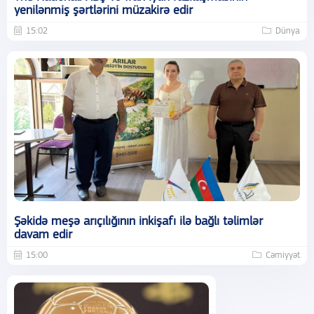
yenilənmiş şərtlərini müzakirə edir
15:02
Dünya
Şəkidə meşə arıçılığının inkişafı ilə bağlı təlimlər
davam edir
15:00
Cəmiyyət