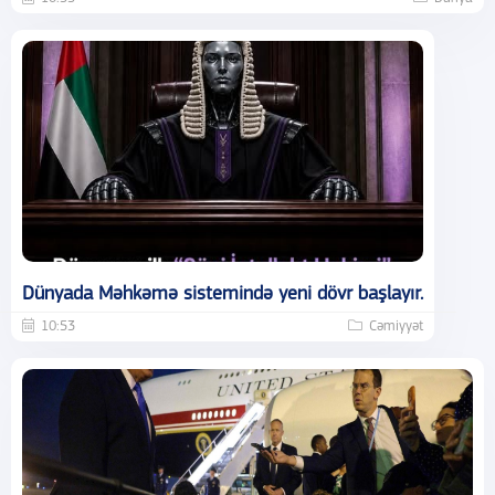
Dünyada Məhkəmə sistemində yeni dövr başlayır.
10:53
Cəmiyyət