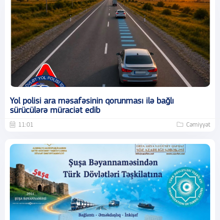
Yol polisi ara məsafəsinin qorunması ilə bağlı
sürücülərə müraciət edib
11:01
Cəmiyyət