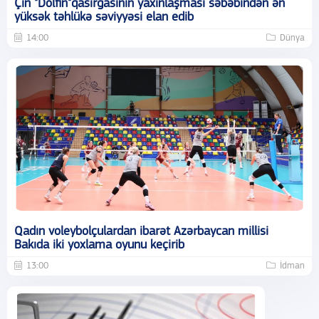
Çin "Dolfin"qasırğasının yaxınlaşması səbəbindən ən
yüksək təhlükə səviyyəsi elan edib
14:00
Dünya
Qadın voleybolçulardan ibarət Azərbaycan millisi
Bakıda iki yoxlama oyunu keçirib
13:00
İdman