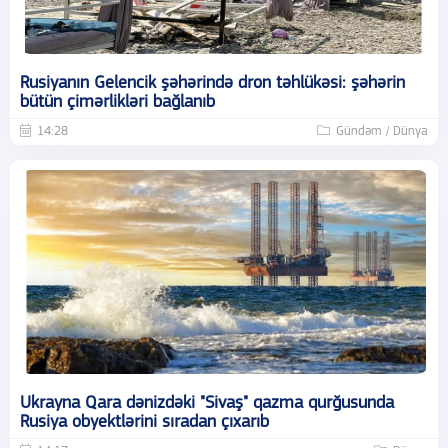
Rusiyanın Gelencik şəhərində dron təhlükəsi: şəhərin
bütün çimərlikləri bağlanıb
14:28
Gündəm / Dünya
Ukrayna Qara dənizdəki "Sivaş" qazma qurğusunda
Rusiya obyektlərini sıradan çıxarıb