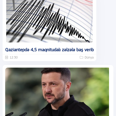
Qaziantepdə 4,5 maqnitudalı zəlzələ baş verib
12:30
Dünya