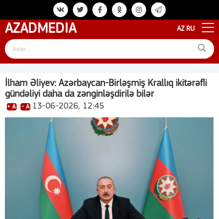
AZAD
MEDIA
AZ
RU
İlham Əliyev: Azərbaycan-Birləşmiş Krallıq ikitərəfli
gündəliyi daha da zənginləşdirilə bilər
13-06-2026, 12:45
+ A
- A