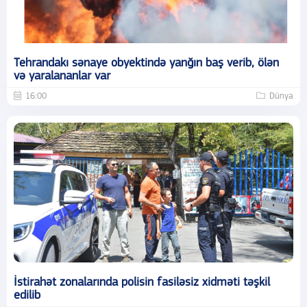
Tehrandakı sənaye obyektində yanğın baş verib, ölən
və yaralananlar var
16:00
Dünya
İstirahət zonalarında polisin fasiləsiz xidməti təşkil
edilib