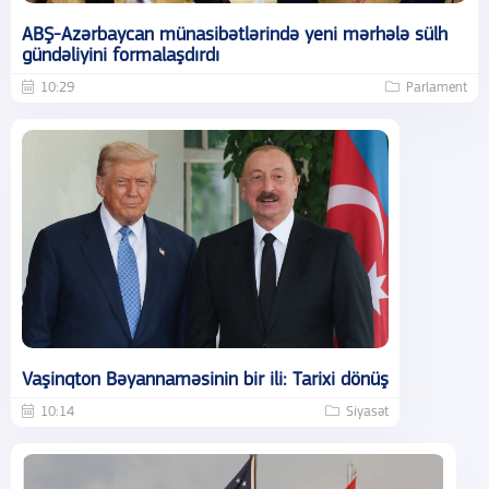
ABŞ-Azərbaycan münasibətlərində yeni mərhələ sülh
gündəliyini formalaşdırdı
10:29
Parlament
Vaşinqton Bəyannaməsinin bir ili: Tarixi dönüş
10:14
Siyasət