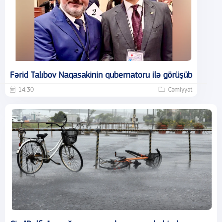
Fərid Talıbov Naqasakinin qubernatoru ilə görüşüb
14:30
Cəmiyyət