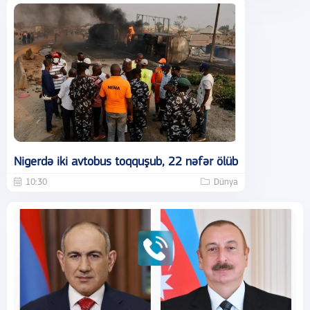
Nigerdə iki avtobus toqquşub, 22 nəfər ölüb
10:30
Dünya