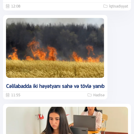
12:08
İqtisadiyyat
Cəlilabadda iki həyətyanı sahə və tövlə yanıb
11:55
Hadisə