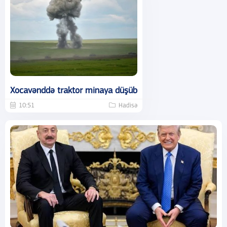
Xocavənddə traktor minaya düşüb
10:51
Hadisə