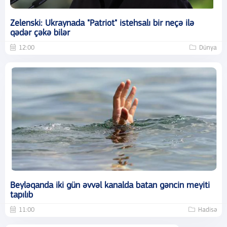
Zelenski: Ukraynada "Patriot" istehsalı bir neçə ilə
qədər çəkə bilər
12:00
Dünya
Beyləqanda iki gün əvvəl kanalda batan gəncin meyiti
tapılıb
11:00
Hadisə