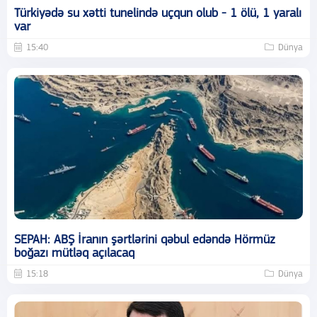
Türkiyədə su xətti tunelində uçqun olub - 1 ölü, 1 yaralı
var
15:40
Dünya
SEPAH: ABŞ İranın şərtlərini qəbul edəndə Hörmüz
boğazı mütləq açılacaq
15:18
Dünya