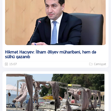
Hikmət Hacıyev: İlham Əliyev müharibəni, həm də
sülhü qazanıb
15:07
Cəmiyyət