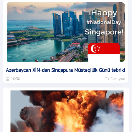
Azərbaycan XİN-dən Sinqapura Müstəqillik Günü təbriki
16:30
Cəmiyyət