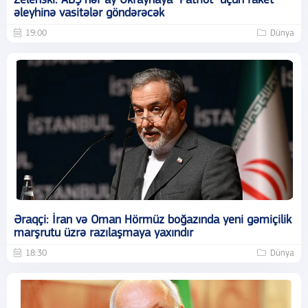
Zelenski: ABŞ hər ay Ukraynaya "Patriot" üçün raket
əleyhinə vasitələr göndərəcək
19:00
Dünya
Əraqçi: İran və Oman Hörmüz boğazında yeni gəmiçilik
marşrutu üzrə razılaşmaya yaxındır
18:30
Dünya