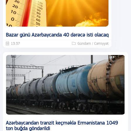
Bazar günü Azərbaycanda 40 dərəcə isti olacaq
13:37
Gündəm / Cəmiyyət
Azərbaycandan tranzit keçməklə Ermənistana 1049
ton buğda göndərildi