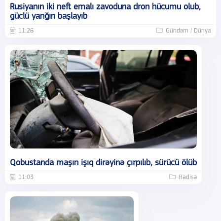
Rusiyanın iki neft emalı zavoduna dron hücumu olub,
güclü yanğın başlayıb
11:26
Gündəm / Dünya
Qobustanda maşın işıq dirəyinə çırpılıb, sürücü ölüb
11:03
Hadisə