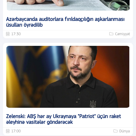
Azərbaycanda auditorlara fırıldaqçılığın aşkarlanması
üsulları öyrədilib
17:30
Cəmiyyət
Zelenski: ABŞ hər ay Ukraynaya "Patriot" üçün raket
əleyhinə vasitələr göndərəcək
17:00
Dünya