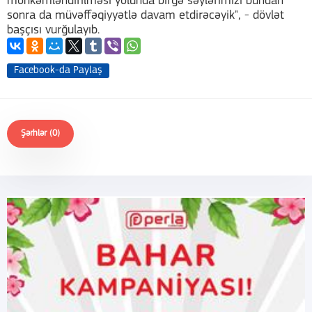
möhkəmləndirilməsi yolunda birgə səylərimizi bundan
sonra da müvəffəqiyyətlə davam etdirəcəyik", - dövlət
başçısı vurğulayıb.
Facebook-da Paylaş
Şərhlər (0)