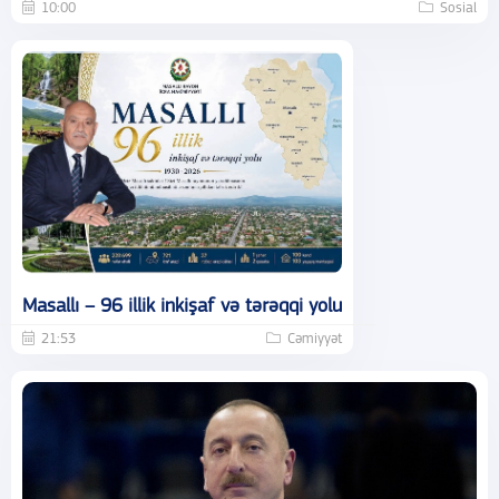
10:00
Sosial
Masallı – 96 illik inkişaf və tərəqqi yolu
21:53
Cəmiyyət