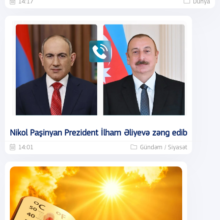
14:17
Dünya
Nikol Paşinyan Prezident İlham Əliyevə zəng edib
14:01
Gündəm / Siyasət