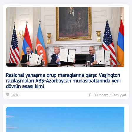
Rasional yanaşma qrup maraqlarına qarşı: Vaşinqton
razılaşmaları ABŞ-Azərbaycan münasibətlərində yeni
dövrün əsası kimi
16:01
Gündəm / Cəmiyyət