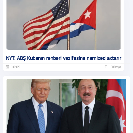
NYT: ABŞ Kubanın rəhbəri vəzifəsinə namizəd axtarır
10:09
Dünya