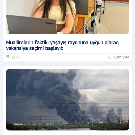
Müəllimlərin faktiki yaşayış rayonuna uyğun olaraq
vakansiya seçimi başlayıb
11:35
Cəmiyyət