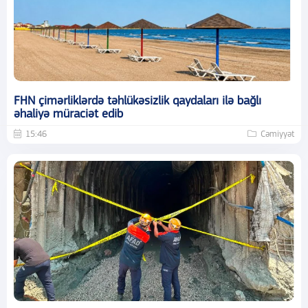
FHN çimərliklərdə təhlükəsizlik qaydaları ilə bağlı
əhaliyə müraciət edib
15:46
Cəmiyyət