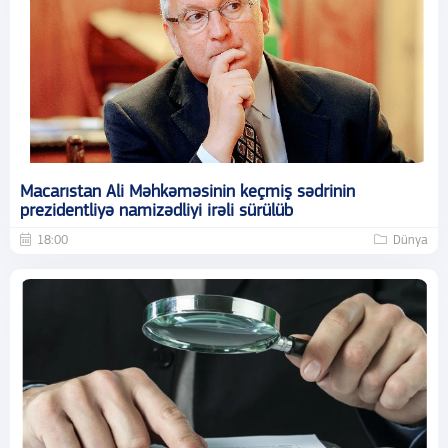
Macarıstan Ali Məhkəməsinin keçmiş sədrinin
prezidentliyə namizədliyi irəli sürülüb
18:00
Dünya