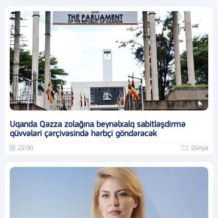
Uqanda Qəzza zolağına beynəlxalq sabitləşdirmə
qüvvələri çərçivəsində hərbçi göndərəcək
22:00
Dünya