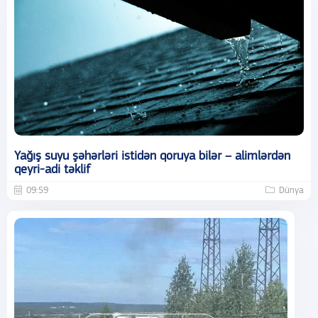
Yağış suyu şəhərləri istidən qoruya bilər – alimlərdən
qeyri-adi təklif
09:59
Dünya