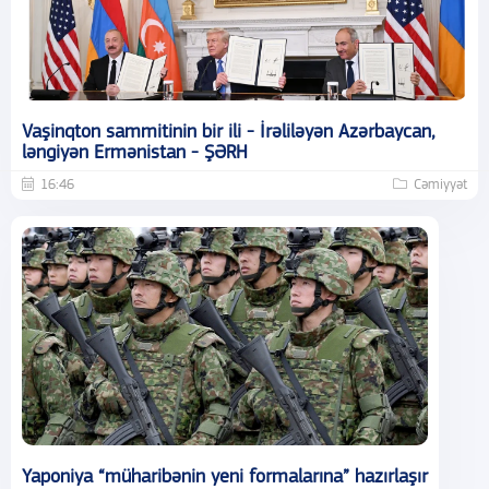
Vaşinqton sammitinin bir ili - İrəliləyən Azərbaycan,
ləngiyən Ermənistan - ŞƏRH
16:46
Cəmiyyət
Yaponiya “müharibənin yeni formalarına” hazırlaşır