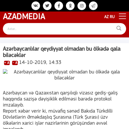
AZAD
MEDIA
AZ
RU
Azərbaycanlılar qeydiyyat olmadan bu ölkədə qala
biləcəklər
14-10-2019, 14:33
+ A
- A
Azərbaycan və Qazaxıstan qarşılıqlı vizasız gediş-gəliş
haqqında sazişə dəyişiklik edilməsi barədə protokol
imzalayıb.
Report xəbər verir ki, müvafiq sənəd Bakıda Türkdilli
Dövlətlərin Əməkdaşlıq Şurasına (Türk Şurası) üzv
ölkələrin xarici işlər nazirlərinin görüşündən əvvəl