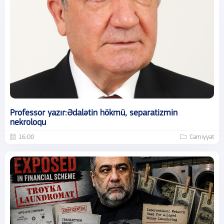
Professor yazır:Ədalətin hökmü, separatizmin
nekroloqu
16:00
Cəmiyyət