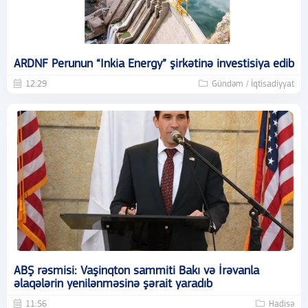
ARDNF Perunun “Inkia Energy” şirkətinə investisiya edib
12:29
Gündəm / İqtisadiyyat
ABŞ rəsmisi: Vaşinqton sammiti Bakı və İrəvanla
əlaqələrin yenilənməsinə şərait yaradıb
11:56
Hadisə