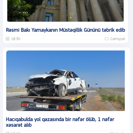
Rəsmi Bakı Yamaykanın Müstəqillik Gününü təbrik edib
18:30
Cəmiyyət
Hacıqabulda yol qəzasında bir nəfər ölüb, 1 nəfər
xəsarət alıb