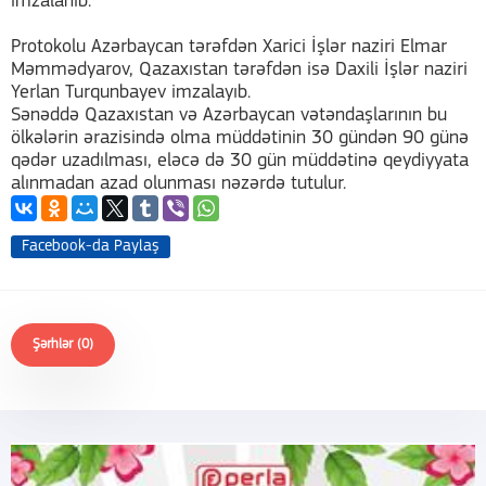
imzalanıb.
Protokolu Azərbaycan tərəfdən Xarici İşlər naziri Elmar
Məmmədyarov, Qazaxıstan tərəfdən isə Daxili İşlər naziri
Yerlan Turqunbayev imzalayıb.
Sənəddə Qazaxıstan və Azərbaycan vətəndaşlarının bu
ölkələrin ərazisində olma müddətinin 30 gündən 90 günə
qədər uzadılması, eləcə də 30 gün müddətinə qeydiyyata
alınmadan azad olunması nəzərdə tutulur.
Facebook-da Paylaş
Şərhlər (0)