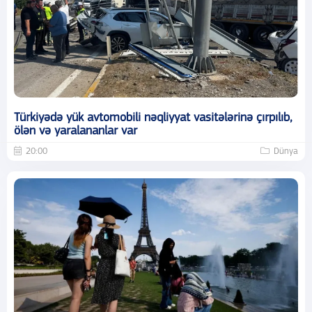
Türkiyədə yük avtomobili nəqliyyat vasitələrinə çırpılıb,
ölən və yaralananlar var
20:00
Dünya