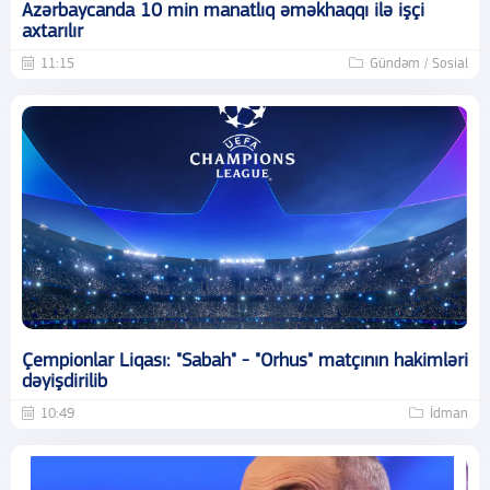
Azərbaycanda 10 min manatlıq əməkhaqqı ilə işçi
axtarılır
11:15
Gündəm / Sosial
Çempionlar Liqası: "Sabah" - "Orhus" matçının hakimləri
dəyişdirilib
10:49
İdman