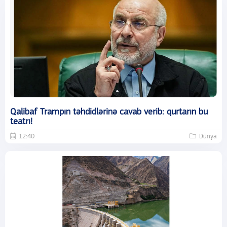
Qalibaf Trampın təhdidlərinə cavab verib: qurtarın bu
teatrı!
12:40
Dünya