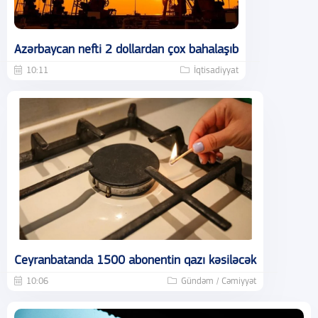
Azərbaycan nefti 2 dollardan çox bahalaşıb
10:11
İqtisadiyyat
Ceyranbatanda 1500 abonentin qazı kəsiləcək
10:06
Gündəm / Cəmiyyət