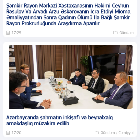
Şəmkir Rayon Mərkəzi Xəstəxanasının Həkimi Ceyhun
Rəsulov Və Arvadı Arzu Əskərovanın Icra Etdiyi Mioma
Əməliyyatından Sonra Qadının Ölümü Ilə Bağlı Şəmkir
Rayon Prokrurluğunda Araşdırma Aparılır
17:29
Gündəm
Azərbaycanda şahmatın inkişafı və beynəlxalq
əməkdaşlıq müzakirə edilib
17:20
Gündəm / Cəmiyyət