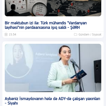
Bir məktubun izi ilə: Türk mühəndis "Vardanyan
layihəsi"nin pərdəarxasına işıq saldı - ŞƏRH
15:34
Gündəm / Siyasət
Aybəniz İsmayılovanın hələ də ADY-də çalışan yaxınları
- Siyahı