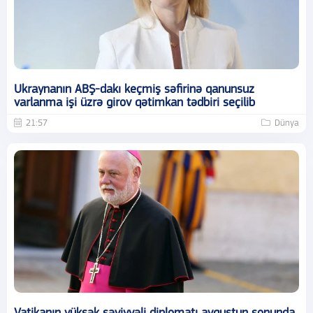
Ukraynanın ABŞ-dakı keçmiş səfirinə qanunsuz
varlanma işi üzrə girov qətimkan tədbiri seçilib
21:57
Dünya