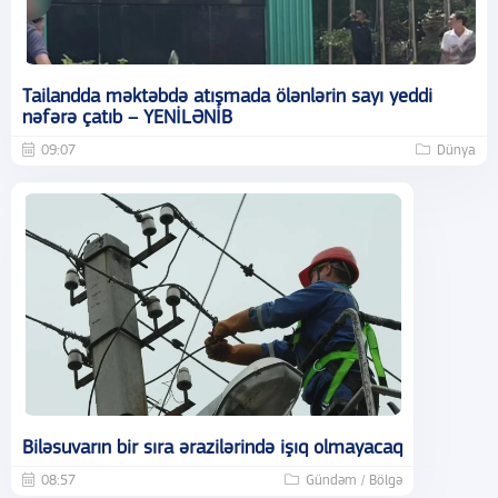
Tailandda məktəbdə atışmada ölənlərin sayı yeddi
nəfərə çatıb – YENİLƏNİB
09:07
Dünya
Biləsuvarın bir sıra ərazilərində işıq olmayacaq
08:57
Gündəm / Bölgə