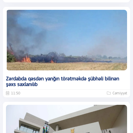
Zərdabda qəsdən yanğın törətməkdə şübhəli bilinən
şəxs saxlanılıb
11:50
Cəmiyyət