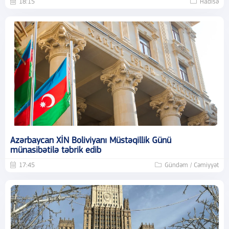
18:15
Hadisə
Azərbaycan XİN Boliviyanı Müstəqillik Günü
münasibətilə təbrik edib
17:45
Gündəm / Cəmiyyət