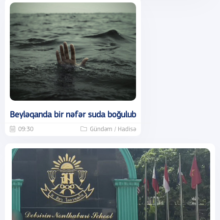
Beyləqanda bir nəfər suda boğulub
09:30
Gündəm / Hadisə