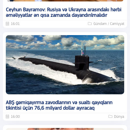
Ceyhun Bayramov: Rusiya və Ukrayna arasındakı hərbi
əməliyyatlar ən qısa zamanda dayandırılmalıdır
16:01
Gündəm / Cəmiyyət
ABŞ gəmiqayırma zavodlarının və sualtı qayıqların
tikintisi üçün 76,6 milyard dollar ayıracaq
16:00
Dünya