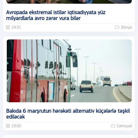
Avropada ekstremal istilər iqtisadiyyata yüz
milyardlarla avro zərər vura bilər
19:31
Dünya
Bakıda 6 marşrutun hərəkəti alternativ küçələrlə təşkil
ediləcək
19:00
Cəmiyyət