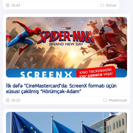
16:42
Dünya
İlk dəfə "CineMastercard"da: ScreenX formatı üçün
xüsusi çəkilmiş “Hörümçək-Adam”
16:25
Mədəniyyət