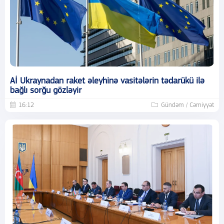
Aİ Ukraynadan raket əleyhinə vasitələrin tədarükü ilə
bağlı sorğu gözləyir
16:12
Gündəm / Cəmiyyət