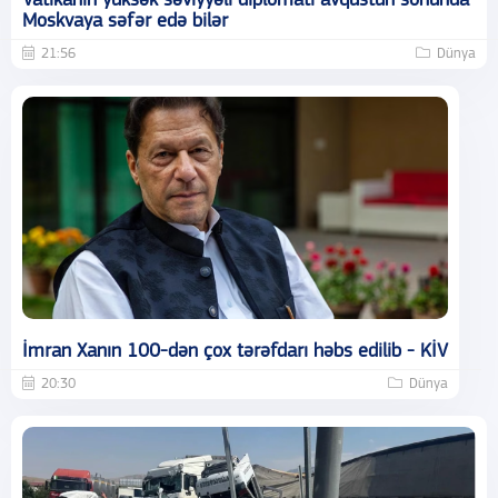
Vatikanın yüksək səviyyəli diplomatı avqustun sonunda
Moskvaya səfər edə bilər
21:56
Dünya
İmran Xanın 100-dən çox tərəfdarı həbs edilib - KİV
20:30
Dünya