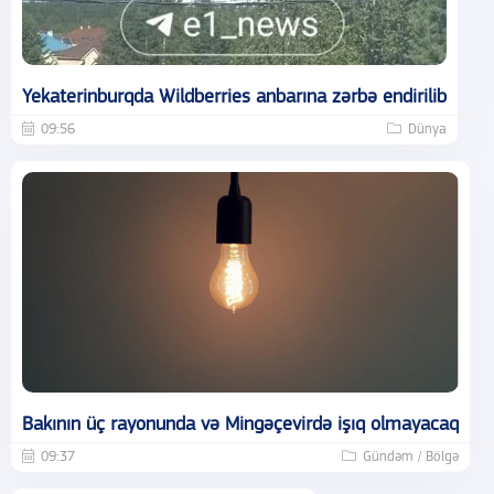
Yekaterinburqda Wildberries anbarına zərbə endirilib
09:56
Dünya
Bakının üç rayonunda və Mingəçevirdə işıq olmayacaq
09:37
Gündəm / Bölgə