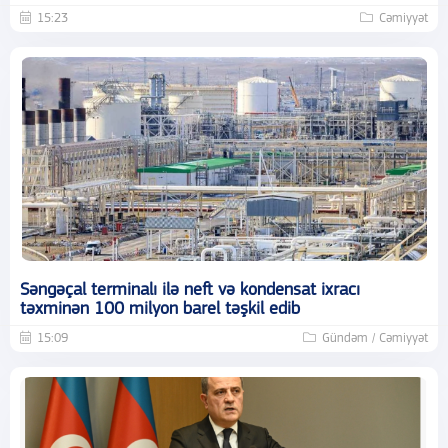
15:23
Cəmiyyət
Səngəçal terminalı ilə neft və kondensat ixracı
təxminən 100 milyon barel təşkil edib
15:09
Gündəm / Cəmiyyət