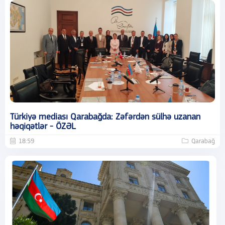
Türkiyə mediası Qarabağda: Zəfərdən sülhə uzanan
həqiqətlər - ÖZƏL
18:59
Qarabağ