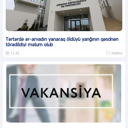
Tərtərdə ər-arvadın yanaraq öldüyü yanğının qəsdnən
törədildiyi məlum olub
11:22
Hadisə