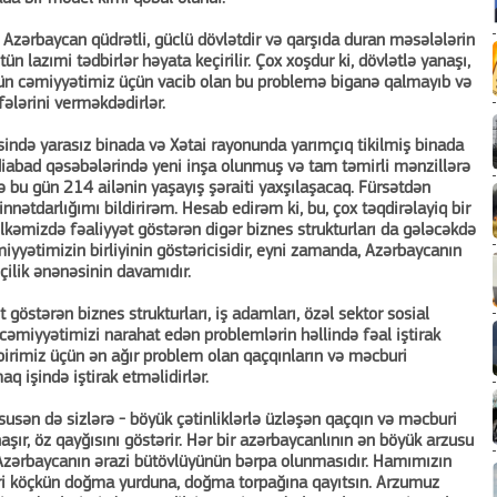
 Azərbaycan qüdrətli, güclü dövlətdir və qarşıda duran məsələlərin
tün lazımi tədbirlər həyata keçirilir. Çox xoşdur ki, dövlətlə yanaşı,
ütün cəmiyyətimiz üçün vacib olan bu problemə biganə qalmayıb və
fələrini verməkdədirlər.
ndə yarasız binada və Xətai rayonunda yarımçıq tikilmiş binada
abad qəsəbələrində yeni inşa olunmuş və tam təmirli mənzillərə
ə bu gün 214 ailənin yaşayış şəraiti yaxşılaşacaq. Fürsətdən
nnətdarlığımı bildirirəm. Hesab edirəm ki, bu, çox təqdirəlayiq bir
ölkəmizdə fəaliyyət göstərən digər biznes strukturları da gələcəkdə
iyyətimizin birliyinin göstəricisidir, eyni zamanda, Azərbaycanın
çilik ənənəsinin davamıdır.
göstərən biznes strukturları, iş adamları, özəl sektor sosial
əmiyyətimizi narahat edən problemlərin həllində fəal iştirak
 birimiz üçün ən ağır problem olan qaçqınların və məcburi
aq işində iştirak etməlidirlər.
susən də sizlərə - böyük çətinliklərlə üzləşən qaçqın və məcburi
şır, öz qayğısını göstərir. Hər bir azərbaycanlının ən böyük arzusu
 Azərbaycanın ərazi bütövlüyünün bərpa olunmasıdır. Hamımızın
uri köçkün doğma yurduna, doğma torpağına qayıtsın. Arzumuz