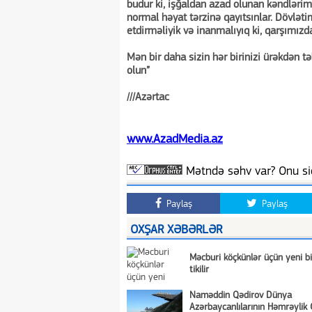
budur ki, işğaldan azad olunan kəndlərimi
normal həyat tərzinə qayıtsınlar. Dövləti
etdirməliyik və inanmalıyıq ki, qarşımı
Mən bir daha sizin hər birinizi ürəkdən t
olun”
///Azərtac
www.AzadMedia.az
Mətndə səhv var? Onu siç
Paylaş
Paylaş
OXŞAR XƏBƏRLƏR
Məcburi köçkünlər üçün yeni bi
tikilir
Naməddin Qədirov Dünya
Azərbaycanlılarının Həmrəylik