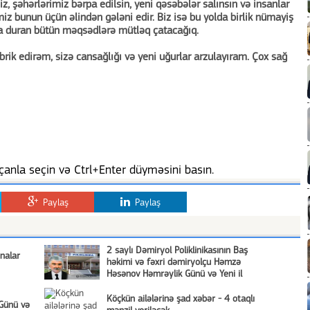
z, şəhərlərimiz bərpa edilsin, yeni qəsəbələr salınsın və insanlar
miz bunun üçün əlindən gələni edir. Biz isə bu yolda birlik nümayiş
zda duran bütün məqsədlərə mütləq çatacağıq.
əbrik edirəm, sizə cansağlığı və yeni uğurlar arzulayıram. Çox sağ
anla seçin və Ctrl+Enter düyməsini basın.
Paylaş
Paylaş
2 saylı Dəmiryol Poliklinikasının Baş
nalar
həkimi və fəxri dəmiryolçu Həmzə
Həsənov Həmrəylik Günü və Yeni il
münasibətilə Azərbaycan xalqına təbriki
Köçkün ailələrinə şad xəbər - 4 otaqlı
 Günü və