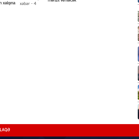
mənzil veriləcək
n xalqına
LAQƏ