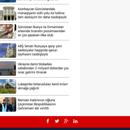
Azərbaycan Gürcüstandakı
münaqişənin sülh yolu ilə həllinə
tam dəstəyini bir daha təsdiqləyib
Gürcüstan Rusiya ilə Ermənistan
arasında ticarətin pozulmasından
ən çox qazanan ölkə olub
ABŞ Senatı Rusiyaya qarşı yeni
sanksiyalar haqqında qanun
layihəsini təsdiqləyib
Ukrayna dəniz blokadası
səbəbindən 2 milyard dollardan çox
ixrac gəlirini itirəcək
Lukaşenko belarusluları kənd evləri
almağa çağırıb
Ramzan Kadırovun oğluna
Çeçenistan Respublikasının
Qəhrəmanı adı verilib
Üçtərəfli sazişin detalları nədən
ibarətdir?!