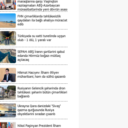
maraqlarına qarşı: Vaşinqton
razılaşmaları ABŞ-Azərbaycan
münasibətlərində yeni dövrün əsası
kimi
FHN çimərliklərdə təhlükəsizlik
qaydaları ilə bağlı əhaliyə müraciət
edib
Türkiyədə su xətti tunelində uçqun
olub - 1 ölü, 1 yaralı var
SEPAH: ABŞ İranın şərtlərini qəbul
edəndə Hörmüz boğazı mütləq
açılacaq
Hikmət Hacıyev: İlham Əliyev
müharibəni, həm də sülhü qazanıb
Rusiyanın Gelencik şəhərində dron
təhlükəsi: şəhərin bütün çimərlikləri
bağlanıb
Ukrayna Qara dənizdəki "Sivaş"
qazma qurğusunda Rusiya
obyektlərini sıradan çıxarıb
Nikol Paşinyan Prezident İlham