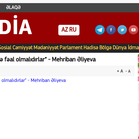
ƏLAQƏ
DIA
AZ
RU
Sosial
Cəmiyyət
Mədəniyyət
Parlament
Hadisə
Bölgə
Dünya
İdma
ə fəal olmalıdırlar” - Mehriban Əliyeva
+ A
- A