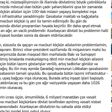
raq ki, müstəqilliyimizin ilk illərində dövlətimiz böyük çətinliklərlə
mizdə mövcud olan bütün çadır şəhərciklərini qısa bir zamanda
köçkün ailələri üçün 100-dək müasir yaşayış kompleksi inşa
 infrastruktur yaradılmışdır. Qəsəbələr məktəb və bağçalarla
əcburi köçkün iş yeri ilə təmin edilmişdir. Bu gün də
sində dövlət proqramları həyata keçirilir. Bir daha qeyd etmək
 ən ağır, ən vacib problemdir. Azərbaycan dövləti bu problemin həlli
siyasət bundan sonra da davam etdiriləcəkdir.
, xüsusilə də qaçqın və məcburi köçkün ailələrinin problemlərinin,
yanaşıram. Birinci vitse-prezident vəzifəmdə ilk müşavirəm məhz bu
 qarşımızda duran məqsəd ilkin mərhələdə Bakı və Sumqayıt
tikilmiş binalarda məskunlaşmış dörd min məcburi köçkün ailəsini
n bütün lazımi göstərişlər verilib, artıq tədbirlər görülür və
cağıq. Bu ilin may ayında Qaradağ rayonunun Lökbatan qəsəbəsinin
əsəbəsinin təməli qoyuldu. Bu qəsəbədə bütün lazımi infrastruktur -
 uşaq bağçası inşa olunacaq. Burada artıq inşaat işləri başlayıb.
çatdırılacaq və bu gün çox ağır vəziyyətdə yaşayan daha 1026
əmin olunacaq.
ərin icrası üçün, ümumilikdə, 6 milyard manatdan çox vəsait
və məcburi köçkünlərə dövlət tərəfindən ayrılmış vəsait nisbət
i arasındadır. Azərbaycan dövlətinin bu sahədə əldə etdiyi
ada bir model kimi qəbul olunur.