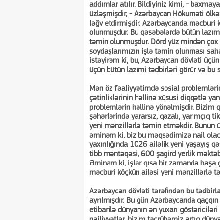
addımlar atılır. Bildiyiniz kimi, - baxmaya
üzləşmişdir, - Azərbaycan Hökuməti ölkə
ləğv etdirmişdir. Azərbaycanda məcburi 
olunmuşdur. Bu qəsəbələrdə bütün lazımi
təmin olunmuşdur. Dörd yüz mindən çox m
soydaşlarımızın işlə təmin olunması sahə
istəyirəm ki, bu, Azərbaycan dövləti üçün
üçün bütün lazımi tədbirləri görür və bu 
Mən öz fəaliyyətimdə sosial problemlərin
çətinliklərinin həllinə xüsusi diqqətlə 
problemlərin həllinə yönəlmişdir. Bizim
şəhərlərində yararsız, qəzalı, yarımçıq 
yeni mənzillərlə təmin etməkdir. Bunun üçü
əminəm ki, biz bu məqsədimizə nail ola
yaxınlığında 1026 ailəlik yeni yaşayış q
tibb məntəqəsi, 600 şagird yerlik məktəb,
Əminəm ki, işlər qısa bir zamanda başa 
məcburi köçkün ailəsi yeni mənzillərlə t
Azərbaycan dövləti tərəfindən bu tədbirl
ayrılmışdır. Bu gün Azərbaycanda qaçqın 
etibarilə dünyanın ən yuxarı göstəricilər
nailiyyətlər, bizim təcrübəmiz artıq düny