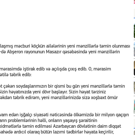
laşmış məcburi köçkün ailələrinin yeni mənzillərlə təmin olunması
27-də Abşeron rayonunun Masazır qəsəbəsində yeni mənzillərin
mərasimdə iştirak edib və açılışda çıxış edib. O, mərasim
tilə təbrik edib:
ət çəkən soydaşlarımızın bir qismi bu gün yeni mənzillərlə təmin
 Sizin həyatınızda yeni dövr başlayır. Sizin həyat tərziniz
əkdən təbrik edirəm, yeni mənzillərinizdə sizə xoşbəxt ömür
avam edən işğalçı siyasəti nəticəsində ölkəmizdə bir milyon qaçqın
n problemlərinin həlli, onların yaşayış şəraitinin
gər xidmətlərlə təmin edilməsi Azərbaycan dövlətinin daim diqqət
ahədə ardıcıl olaraq bütün lazımi tədbirlər həyata keçirilir,