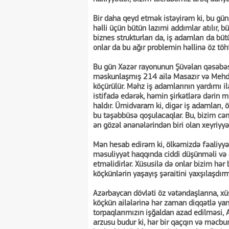
Bir daha qeyd etmək istəyirəm ki, bu gün
həlli üçün bütün lazımi addımlar atılır, bü
biznes strukturları da, iş adamları da b
onlar da bu ağır problemin həllinə öz töh
Bu gün Xəzər rayonunun Şüvəlan qəsəbəsi
məskunlaşmış 214 ailə Masazır və Mehdi
köçürülür. Məhz iş adamlarının yardımı il
istifadə edərək, həmin şirkətlərə dərin mi
haldır. Ümidvaram ki, digər iş adamları, 
bu təşəbbüsə qoşulacaqlar. Bu, bizim cəm
ən gözəl ənənələrindən biri olan xeyriyyə
Mən hesab edirəm ki, ölkəmizdə fəaliyyət 
məsuliyyət haqqında ciddi düşünməli və c
etməlidirlər. Xüsusilə də onlar bizim hər
köçkünlərin yaşayış şəraitini yaxşılaşdırm
Azərbaycan dövləti öz vətəndaşlarına, xü
köçkün ailələrinə hər zaman diqqətlə yana
torpaqlarımızın işğaldan azad edilməsi,
arzusu budur ki, hər bir qaçqın və məcb