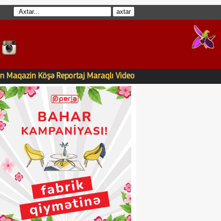
n
Maqazin
Köşə
Reportaj
Maraqlı
Video