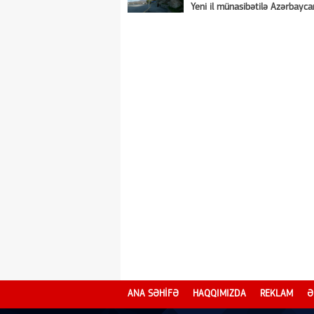
Yeni il münasibətilə Azərbayca
təbriki
ANA SƏHİFƏ
HAQQIMIZDA
REKLAM
Ə