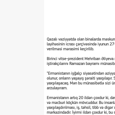
Qəzalı vəziyyətdə olan binalarda məskun
layihəsinin icrası çərçivəsində iyunun 
verilməsi mərasimi keçirilib.
Birinci vitse-prezident Mehriban Əliyeva 
iştirakçılarını Ramazan bayramı münasibə
"Ermənistanın işğalçı siyasətindən əziyy
olunur, onların yaşayış şəraiti yaxşılaşır.
yaxşılaşacaq. Mən bu münasibətlə sizi ür
arzulayıram.
Ermənistanın artıq 20 ildən çoxdur ki, d
və məcburi köçkün mövcuddur. Bu insanları
yaxşılaşdırılması, iş, təhsil, tibb və di
mərkəzindədir. İyirmi ildən çoxdur ki, bu s