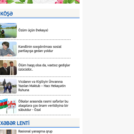
KÖŞƏ
Özüm üçün (hekayə)
Kəndlinin sıxışdırılması sosial
partlayışa gedən yoldur
Ölüm haqq olsa da, vaxtsız gedişlər
üzücüdür...
Vicdanın və Kişiliyin Ünvanına
Yazılan Məktub – Hacı Hekayətin
Ruhuna
Ölkələr arasında rəsmi səfərlər bu
əlaqələrə çox önəm verildiyinə bir
sübutdur - Özəl
XƏBƏR LENTİ
Rasional yanaşma qrup