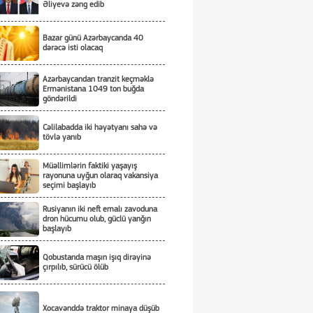
Əliyevə zəng edib
Bazar günü Azərbaycanda 40
dərəcə isti olacaq
Azərbaycandan tranzit keçməklə
Ermənistana 1049 ton buğda
göndərildi
Cəlilabadda iki həyətyanı sahə və
tövlə yanıb
Müəllimlərin faktiki yaşayış
rayonuna uyğun olaraq vakansiya
seçimi başlayıb
Rusiyanın iki neft emalı zavoduna
dron hücumu olub, güclü yanğın
başlayıb
Qobustanda maşın işıq dirəyinə
çırpılıb, sürücü ölüb
Xocavənddə traktor minaya düşüb