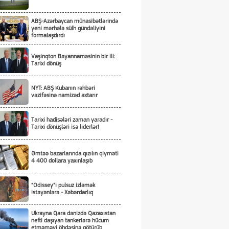
ABŞ-Azərbaycan münasibətlərində
yeni mərhələ sülh gündəliyini
formalaşdırdı
Vaşinqton Bəyannaməsinin bir ili:
Tarixi dönüş
NYT: ABŞ Kubanın rəhbəri
vəzifəsinə namizəd axtarır
Tarixi hadisələri zaman yaradır -
Tarixi dönüşləri isə liderlər!
Əmtəə bazarlarında qızılın qiyməti
4 400 dollara yaxınlaşıb
“Odissey”i pulsuz izləmək
istəyənlərə - Xəbərdarlıq
Ukrayna Qara dənizdə Qazaxıstan
nefti daşıyan tankerlərə hücum
etməməyi öhdəsinə götürüb