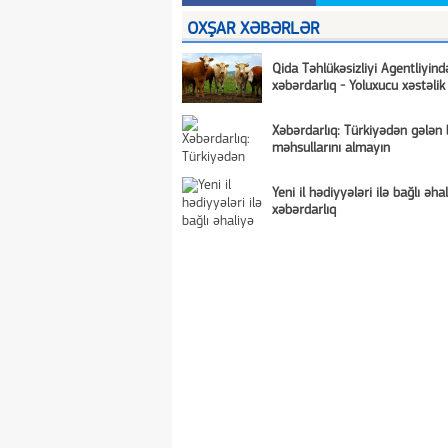
OXŞAR XƏBƏRLƏR
Qida Təhlükəsizliyi Agentliyind
xəbərdarlıq - Yoluxucu xəstəlik 
Xəbərdarlıq: Türkiyədən gələn 
məhsullarını almayın
Yeni il hədiyyələri ilə bağlı əha
xəbərdarlıq