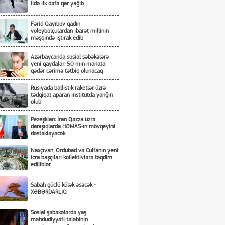
ildə ilk dəfə qar yağıb
Fərid Qayıbov qadın
voleybolçulardan ibarət millinin
məşqində iştirak edib
Azərbaycanda sosial şəbəkələrə
yeni qaydalar: 50 min manata
qədər cərimə tətbiq olunacaq
Rusiyada ballistik raketlər üzrə
tədqiqat aparan institutda yanğın
olub
Pezeşkian: İran Qəzza üzrə
danışıqlarda HƏMAS-ın mövqeyini
dəstəkləyəcək
Naxçıvan, Ordubad və Culfanın yeni
icra başçıları kollektivlərə təqdim
ediliblər
Sabah güclü külək əsəcək -
XƏBƏRDARLIQ
Sosial şəbəkələrdə yaş
məhdudiyyəti tələbinin