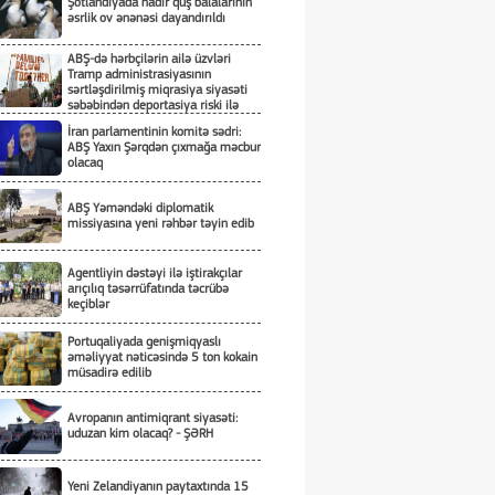
Şotlandiyada nadir quş balalarının
əsrlik ov ənənəsi dayandırıldı
ABŞ-də hərbçilərin ailə üzvləri
Tramp administrasiyasının
sərtləşdirilmiş miqrasiya siyasəti
səbəbindən deportasiya riski ilə
üzləşiblər
İran parlamentinin komitə sədri:
ABŞ Yaxın Şərqdən çıxmağa məcbur
olacaq
ABŞ Yəməndəki diplomatik
missiyasına yeni rəhbər təyin edib
Agentliyin dəstəyi ilə iştirakçılar
arıçılıq təsərrüfatında təcrübə
keçiblər
Portuqaliyada genişmiqyaslı
əməliyyat nəticəsində 5 ton kokain
müsadirə edilib
Avropanın antimiqrant siyasəti:
uduzan kim olacaq? - ŞƏRH
Yeni Zelandiyanın paytaxtında 15