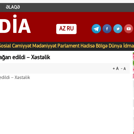
ƏLAQƏ
DIA
AZ
RU
Sosial
Cəmiyyət
Mədəniyyət
Parlament
Hadisə
Bölgə
Dünya
İdma
ğan edildi – Xəstəlik
+ A
- A