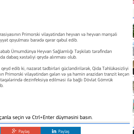
erasiyasının Primorski vilayətindən heyvan və heyvan mənşəli
yyət qoyulması barədə qərar qəbul edib.
səbəb Ümumdünya Heyvan Sağlamlığı Təşkilatı tərəfindən
nda dabaq xəstəliyi qeydə alınması olub.
eyd edib ki, nəzarət tədbirləri gücləndirilərək, Qida Təhlükəsizliyi
nın Primorski vilayətindən gələn və ya həmin ərazidən tranzit keçən
təqələrində dezinfeksiya edilməsi ilə bağlı Dövlət Gömrük
b.
anla seçin və Ctrl+Enter düyməsini basın.
Paylaş
Paylaş