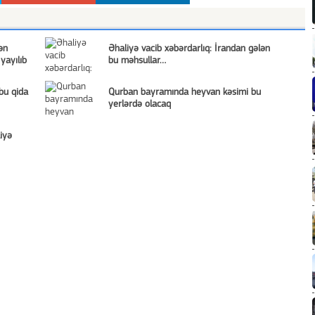
ən
Əhaliyə vacib xəbərdarlıq: İrandan gələn
yayılıb
bu məhsullar…
bu qida
Qurban bayramında heyvan kəsimi bu
yerlərdə olacaq
liyə