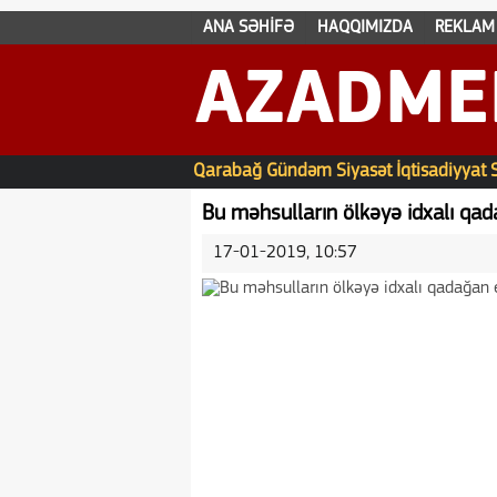
ANA SƏHİFƏ
HAQQIMIZDA
REKLAM
AZADME
Qarabağ
Gündəm
Siyasət
İqtisadiyyat
Bu məhsulların ölkəyə idxalı qada
17-01-2019, 10:57