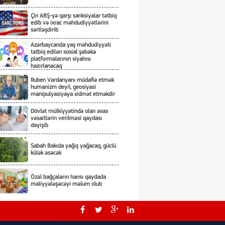
Çin ABŞ-yə qarşı sanksiyalar tətbiq
edib və ixrac məhdudiyyətlərini
sərtləşdirib
Azərbaycanda yaş məhdudiyyəti
tətbiq edilən sosial şəbəkə
platformalarının siyahısı
hazırlanacaq
Ruben Vardanyanı müdafiə etmək
humanizm deyil, geosiyasi
manipulyasiyaya xidmət etməkdir
Dövlət mülkiyyətində olan əsas
vəsaitlərin verilməsi qaydası
dəyişib
Sabah Bakıda yağış yağacaq, güclü
külək əsəcək
Özəl bağçaların hansı qaydada
maliyyələşəcəyi məlum olub
Rusiya Kiyevə hücumda kasetli
döyüş sursatlarından istifadə edib