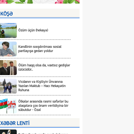
KÖŞƏ
Özüm üçün (hekayə)
Kəndlinin sıxışdırılması sosial
partlayışa gedən yoldur
Ölüm haqq olsa da, vaxtsız gedişlər
üzücüdür...
Vicdanın və Kişiliyin Ünvanına
Yazılan Məktub – Hacı Hekayətin
Ruhuna
Ölkələr arasında rəsmi səfərlər bu
əlaqələrə çox önəm verildiyinə bir
sübutdur - Özəl
XƏBƏR LENTİ