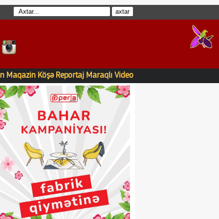
n
Maqazin
Köşə
Reportaj
Maraqlı
Video