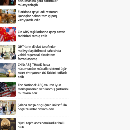
pozulmasına görə cərimələr
müəyyənləşib
Floridada qeyri-adi restoran:
Qonaqlar naharı tam çılpaq
vəziyyətdə edir
Çin ABŞ təşkilatlarına qarşı cavab
tədbirləri tətbiq edib
QHT-lərin dövlət tərəfindən
maliyyələşdirilməsi sahəsində
vahid rəqəmsal ekosistem
formalaşacaq
CNN: ABŞ THAAD hava
hücumundan müdafiə sistemi üçün
raket ehtiyatının 80 faizini istifadə
edib
The National: ABŞ və İran iyun
razılaşmasının yenilənmiş şərtlərini
müzakirə edir
Şəkidə meşə arıçılığının inkişafı ilə
bağlı təlimlər davam edir
“Qızıl top”a əsas namizədlər bəlli
olub