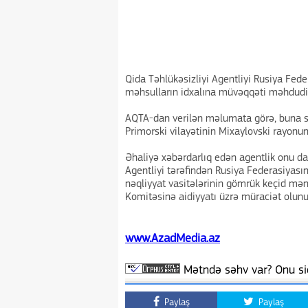
Qida Təhlükəsizliyi Agentliyi Rusiya Fed
məhsulların idxalına müvəqqəti məhdudi
AQTA-dan verilən məlumata görə, buna 
Primorski vilayətinin Mixaylovski rayonu
Əhaliyə xəbərdarlıq edən agentlik onu da q
Agentliyi tərəfindən Rusiya Federasiyası
nəqliyyat vasitələrinin gömrük keçid mən
Komitəsinə aidiyyatı üzrə müraciət olunu
www.AzadMedia.az
Mətndə səhv var? Onu siç
Paylaş
Paylaş