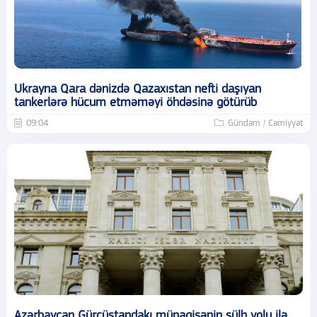
Ukrayna Qara dənizdə Qazaxıstan nefti daşıyan
tankerlərə hücum etməməyi öhdəsinə götürüb
09:04
Gündəm / Cəmiyyət
Azərbaycan Gürcüstandakı münaqişənin sülh yolu ilə