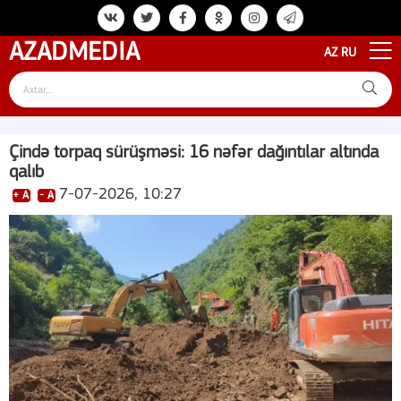
AZAD
MEDIA
AZ
RU
Çində torpaq sürüşməsi: 16 nəfər dağıntılar altında
qalıb
7-07-2026, 10:27
+ A
- A