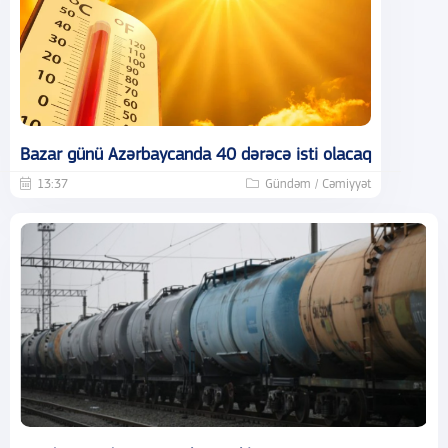
Bazar günü Azərbaycanda 40 dərəcə isti olacaq
13:37
Gündəm / Cəmiyyət