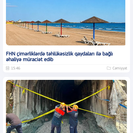
FHN çimərliklərdə təhlükəsizlik qaydaları ilə bağlı
əhaliyə müraciət edib
15:46
Cəmiyyət