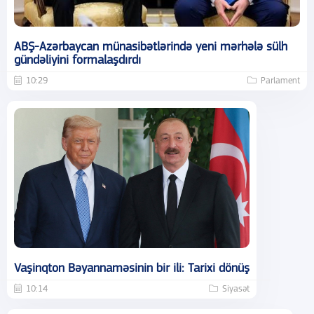
ABŞ-Azərbaycan münasibətlərində yeni mərhələ sülh
gündəliyini formalaşdırdı
10:29
Parlament
Vaşinqton Bəyannaməsinin bir ili: Tarixi dönüş
10:14
Siyasət