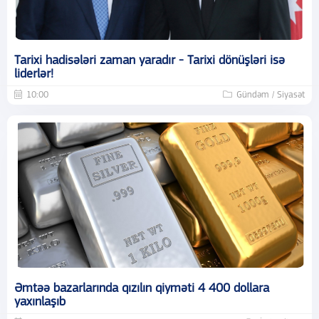
Tarixi hadisələri zaman yaradır - Tarixi dönüşləri isə
liderlər!
10:00
Gündəm / Siyasət
Əmtəə bazarlarında qızılın qiyməti 4 400 dollara
yaxınlaşıb