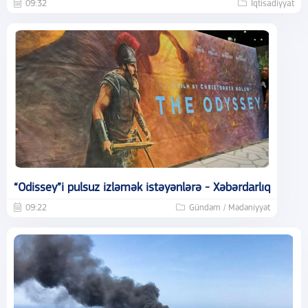
09:32
İqtisadiyyat
“Odissey”i pulsuz izləmək istəyənlərə - Xəbərdarlıq
09:22
Gündəm / Mədəniyyət