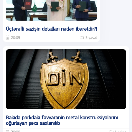
Üçtərəfli sazişin detalları nədən ibarətdir?!
20:09
Siyasət
Bakıda parkdakı fəvvarənin metal konstruksiyalarını
oğurlayan şəxs saxlanılıb