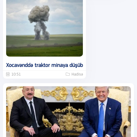
Xocavənddə traktor minaya düşüb
10:51
Hadisə