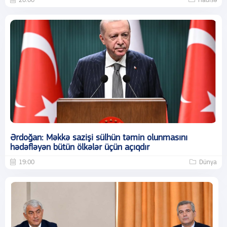
20:00
Hadisə
Ərdoğan: Məkkə sazişi sülhün təmin olunmasını
hədəfləyən bütün ölkələr üçün açıqdır
19:00
Dünya