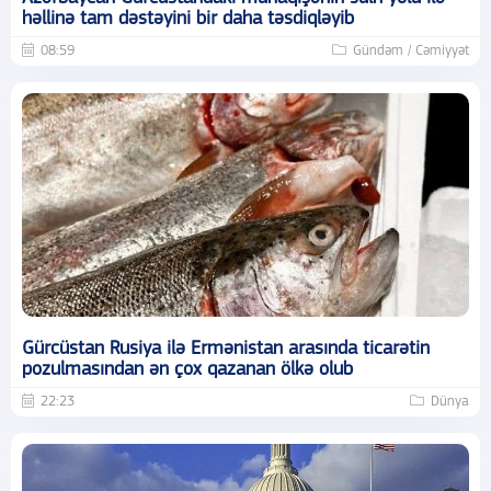
həllinə tam dəstəyini bir daha təsdiqləyib
08:59
Gündəm / Cəmiyyət
Gürcüstan Rusiya ilə Ermənistan arasında ticarətin
pozulmasından ən çox qazanan ölkə olub
22:23
Dünya