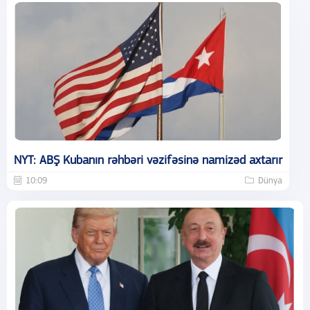
NYT: ABŞ Kubanın rəhbəri vəzifəsinə namizəd axtarır
10:09
Dünya