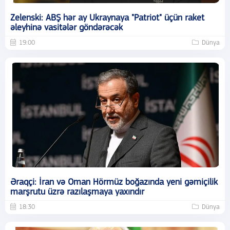
Zelenski: ABŞ hər ay Ukraynaya "Patriot" üçün raket
əleyhinə vasitələr göndərəcək
19:00
Dünya
Əraqçi: İran və Oman Hörmüz boğazında yeni gəmiçilik
marşrutu üzrə razılaşmaya yaxındır
18:30
Dünya