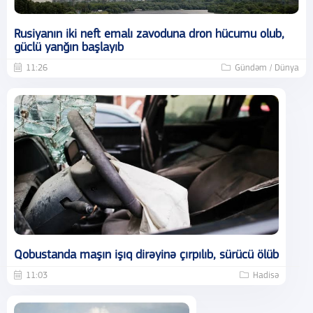
Rusiyanın iki neft emalı zavoduna dron hücumu olub,
güclü yanğın başlayıb
11:26
Gündəm / Dünya
Qobustanda maşın işıq dirəyinə çırpılıb, sürücü ölüb
11:03
Hadisə