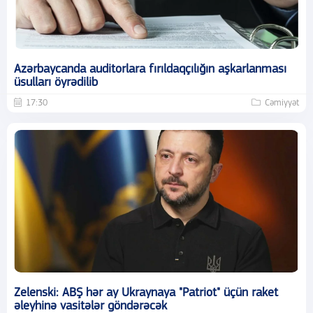
Azərbaycanda auditorlara fırıldaqçılığın aşkarlanması
üsulları öyrədilib
17:30
Cəmiyyət
Zelenski: ABŞ hər ay Ukraynaya "Patriot" üçün raket
əleyhinə vasitələr göndərəcək