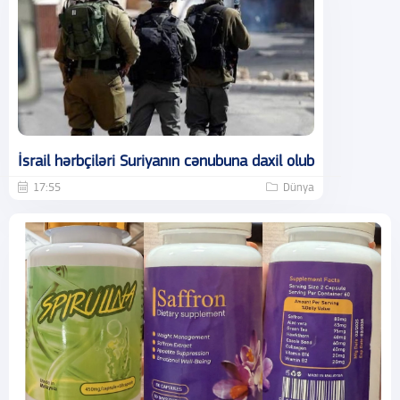
İsrail hərbçiləri Suriyanın cənubuna daxil olub
17:55
Dünya