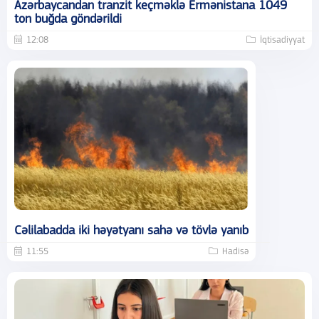
Azərbaycandan tranzit keçməklə Ermənistana 1049
ton buğda göndərildi
12:08
İqtisadiyyat
Cəlilabadda iki həyətyanı sahə və tövlə yanıb
11:55
Hadisə