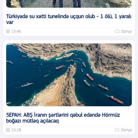
Türkiyədə su xətti tunelində uçqun olub - 1 ölü, 1 yaralı
var
15:40
Dünya
SEPAH: ABŞ İranın şərtlərini qəbul edəndə Hörmüz
boğazı mütləq açılacaq
15:18
Dünya