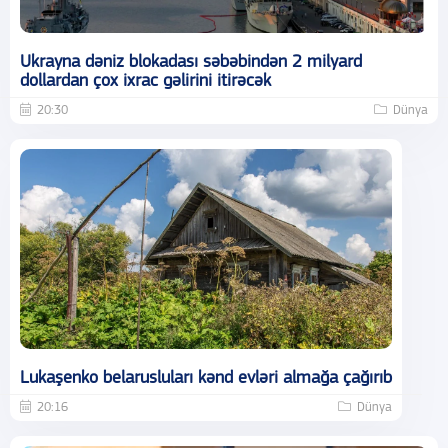
Ukrayna dəniz blokadası səbəbindən 2 milyard
dollardan çox ixrac gəlirini itirəcək
20:30
Dünya
Lukaşenko belarusluları kənd evləri almağa çağırıb
20:16
Dünya