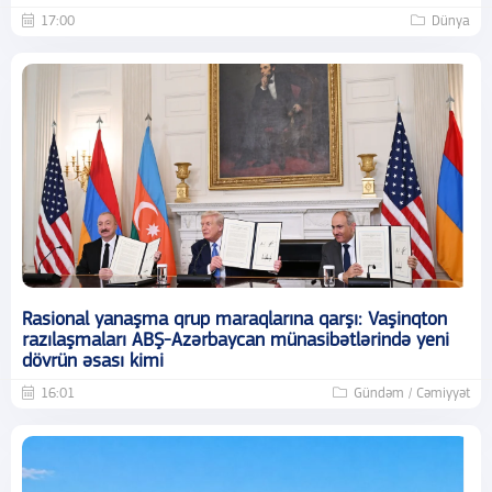
17:00
Dünya
Rasional yanaşma qrup maraqlarına qarşı: Vaşinqton
razılaşmaları ABŞ-Azərbaycan münasibətlərində yeni
dövrün əsası kimi
16:01
Gündəm / Cəmiyyət