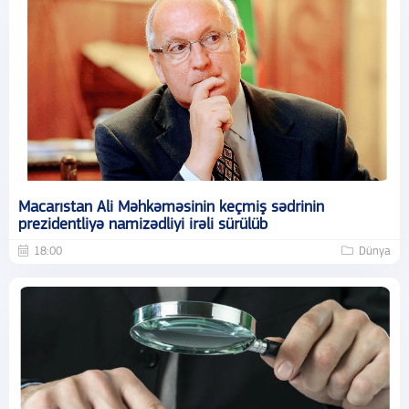
Macarıstan Ali Məhkəməsinin keçmiş sədrinin
prezidentliyə namizədliyi irəli sürülüb
18:00
Dünya