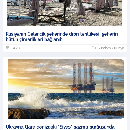
Rusiyanın Gelencik şəhərində dron təhlükəsi: şəhərin
bütün çimərlikləri bağlanıb
14:28
Gündəm / Dünya
Ukrayna Qara dənizdəki "Sivaş" qazma qurğusunda