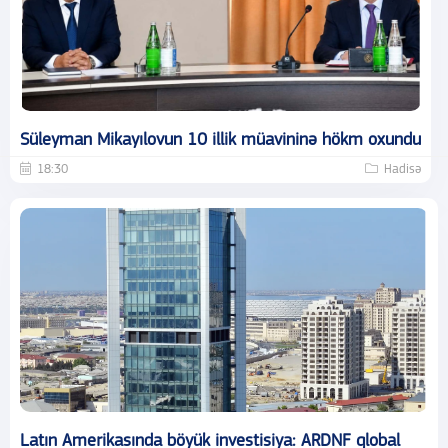
Süleyman Mikayılovun 10 illik müavininə hökm oxundu
18:30
Hadisə
Latın Amerikasında böyük investisiya: ARDNF qlobal