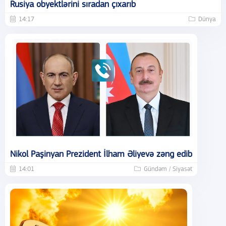
Rusiya obyektlərini sıradan çıxarıb
14:17
Dünya
Nikol Paşinyan Prezident İlham Əliyevə zəng edib
14:01
Gündəm / Siyasət