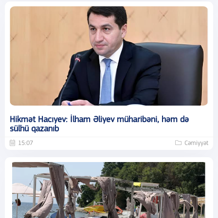
Hikmət Hacıyev: İlham Əliyev müharibəni, həm də
sülhü qazanıb
15:07
Cəmiyyət