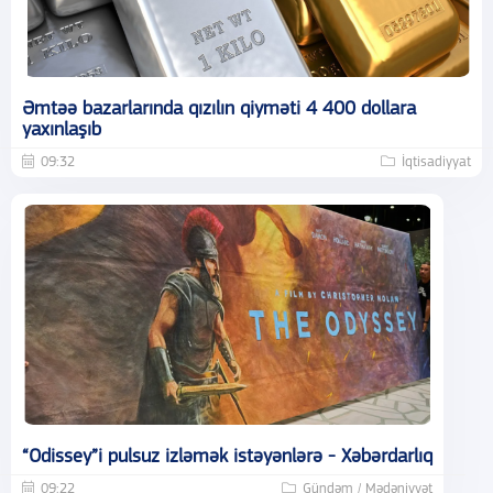
Əmtəə bazarlarında qızılın qiyməti 4 400 dollara
yaxınlaşıb
09:32
İqtisadiyyat
“Odissey”i pulsuz izləmək istəyənlərə - Xəbərdarlıq
09:22
Gündəm / Mədəniyyət