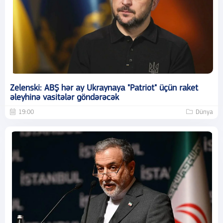
Zelenski: ABŞ hər ay Ukraynaya "Patriot" üçün raket
əleyhinə vasitələr göndərəcək
19:00
Dünya