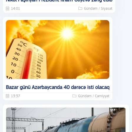
Nikol Paşinyan Prezident İlham Əliyevə zəng edib
14:01
Gündəm / Siyasət
Bazar günü Azərbaycanda 40 dərəcə isti olacaq
13:37
Gündəm / Cəmiyyət