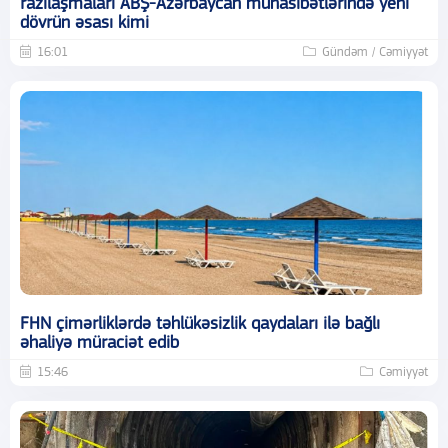
razılaşmaları ABŞ-Azərbaycan münasibətlərində yeni
dövrün əsası kimi
16:01
Gündəm / Cəmiyyət
FHN çimərliklərdə təhlükəsizlik qaydaları ilə bağlı
əhaliyə müraciət edib
15:46
Cəmiyyət