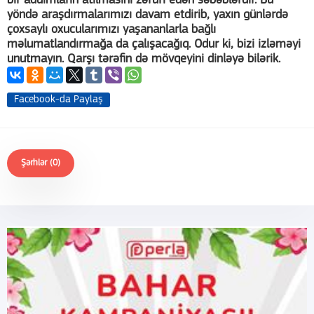
bir addımların atılmasını zəruri edən səbəblərdir. Bu
yöndə araşdırmalarımızı davam etdirib, yaxın günlərdə
çoxsaylı oxucularımızı yaşananlarla bağlı
məlumatlandırmağa da çalışacağıq. Odur ki, bizi izləməyi
unutmayın. Qarşı tərəfin də mövqeyini dinləyə bilərik.
Facebook-da Paylaş
Şərhlər (0)