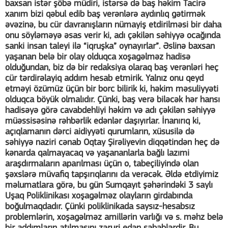
baxsan istər şöbə müdiri, istərsə də baş həkim Tacirə
xanım bizi qəbul edib baş verənlərə aydınlıq gətirmək
əvəzinə, bu cür davranışların nümayiş etdirilməsi bir daha
onu söyləməyə əsas verir ki, adı çəkilən səhiyyə ocağında
sanki insan taleyi ilə “iqruşka” oynayırlar”. Əslinə baxsan
yaşanan belə bir olay olduqca xoşagəlməz hadisə
olduğundan, biz də bir redaksiya olaraq baş verənləri heç
cür tərdirəlayiq addım hesab etmirik. Yalnız onu qeyd
etməyi özümüz üçün bir borc bilirik ki, həkim məsuliyyəti
olduqca böyük olmalıdır. Çünki, baş verə biləcək hər hansı
hadisəyə görə cavabdehliyi həkim və adı çəkilən səhiyyə
müəssisəsinə rəhbərlik edənlər daşıyırlar. İnanırıq ki,
açıqlamanın dərci aidiyyəti qurumların, xüsusilə də
səhiyyə naziri cənab Oqtay Şirəliyevin diqqətindən heç də
kənarda qalmayacaq və yaşananlarla bağlı lazımi
araşdırmaların aparılması üçün o, tabeçiliyində olan
şəxslərə müvafiq tapşırıqlarını da verəcək. Əldə etdiyimiz
məlumatlara görə, bu gün Sumqayıt şəhərindəki 3 saylı
Uşaq Poliklinikası xoşagəlməz olayların girdabında
boğulmaqdadır. Çünki poliklinikada saysız-hesabsız
problemlərin, xoşagəlməz amillərin varlığı və s. məhz belə