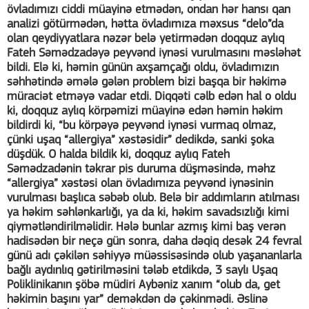
övladımızı ciddi müayinə etmədən, ondan hər hansı qan
analizi götürmədən, hətta övladımıza məxsus “delo”da
olan qeydiyyatlara nəzər belə yetirmədən doqquz aylıq
Fateh Səmədzadəyə peyvənd iynəsi vurulmasını məsləhət
bildi. Elə ki, həmin günün axşamçağı oldu, övladımızın
səhhətində əmələ gələn problem bizi başqa bir həkimə
müraciət etməyə vadar etdi. Diqqəti cəlb edən hal o oldu
ki, doqquz aylıq körpəmizi müayinə edən həmin həkim
bildirdi ki, “bu körpəyə peyvənd iynəsi vurmaq olmaz,
çünki uşaq “allergiya” xəstəsidir” dedikdə, sanki şoka
düşdük. O halda bildik ki, doqquz aylıq Fateh
Səmədzadənin təkrar pis duruma düşməsində, məhz
“allergiya” xəstəsi olan övladımıza peyvənd iynəsinin
vurulması başlıca səbəb olub. Belə bir addımların atılması
ya həkim səhlənkarlığı, ya da ki, həkim savadsızlığı kimi
qiymətləndirilməlidir. Hələ bunlar azmış kimi baş verən
hadisədən bir neçə gün sonra, daha dəqiq desək 24 fevral
günü adı çəkilən səhiyyə müəssisəsində olub yaşananlarla
bağlı aydınlıq gətirilməsini tələb etdikdə, 3 saylı Uşaq
Poliklinikanın şöbə müdiri Aybəniz xanım “olub da, get
həkimin başını yar” deməkdən də çəkinmədi. Əslinə