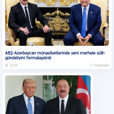
ABŞ-Azərbaycan münasibətlərində yeni mərhələ sülh
gündəliyini formalaşdırdı
10:29
Parlament