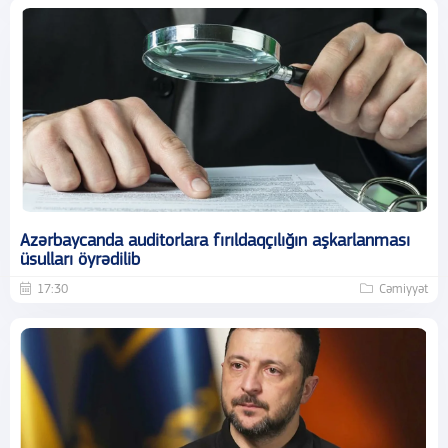
Azərbaycanda auditorlara fırıldaqçılığın aşkarlanması
üsulları öyrədilib
17:30
Cəmiyyət