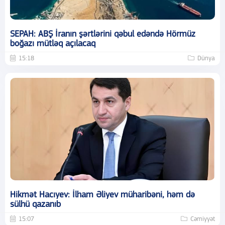
SEPAH: ABŞ İranın şərtlərini qəbul edəndə Hörmüz
boğazı mütləq açılacaq
15:18
Dünya
Hikmət Hacıyev: İlham Əliyev müharibəni, həm də
sülhü qazanıb
15:07
Cəmiyyət