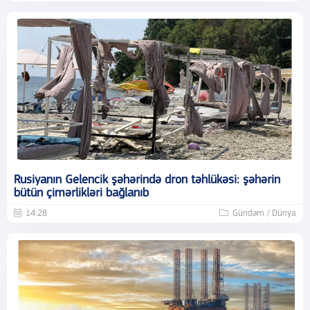
Rusiyanın Gelencik şəhərində dron təhlükəsi: şəhərin
bütün çimərlikləri bağlanıb
14:28
Gündəm / Dünya