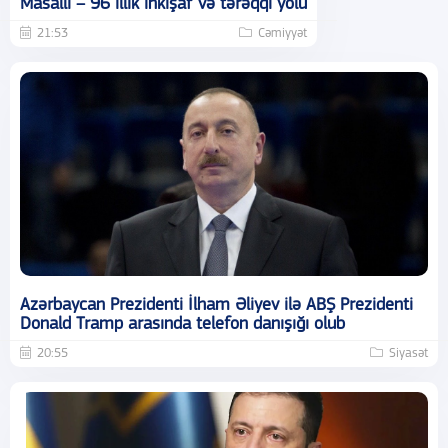
Masallı – 96 illik inkişaf və tərəqqi yolu
21:53
Cəmiyyət
Azərbaycan Prezidenti İlham Əliyev ilə ABŞ Prezidenti
Donald Tramp arasında telefon danışığı olub
20:55
Siyasət