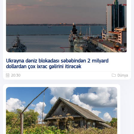
Ukrayna dəniz blokadası səbəbindən 2 milyard
dollardan çox ixrac gəlirini itirəcək
20:30
Dünya