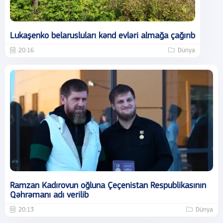
Lukaşenko belarusluları kənd evləri almağa çağırıb
20:16
Dünya
Ramzan Kadırovun oğluna Çeçenistan Respublikasının
Qəhrəmanı adı verilib
20:13
Dünya