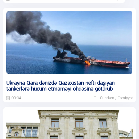
Ukrayna Qara dənizdə Qazaxıstan nefti daşıyan
tankerlərə hücum etməməyi öhdəsinə götürüb
09:04
Gündəm / Cəmiyyət