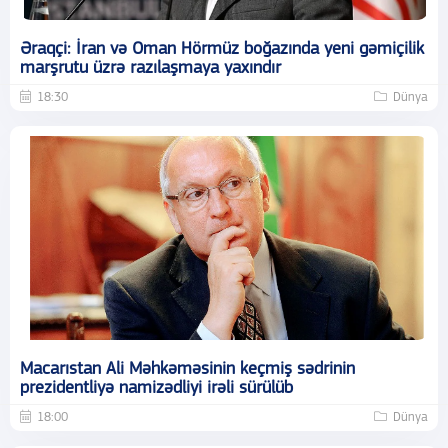
Əraqçi: İran və Oman Hörmüz boğazında yeni gəmiçilik
marşrutu üzrə razılaşmaya yaxındır
18:30
Dünya
Macarıstan Ali Məhkəməsinin keçmiş sədrinin
prezidentliyə namizədliyi irəli sürülüb
18:00
Dünya