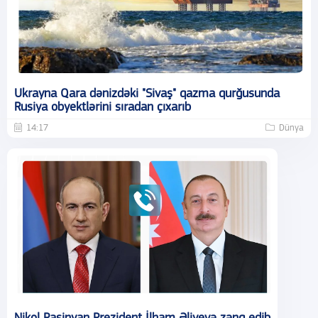
Ukrayna Qara dənizdəki "Sivaş" qazma qurğusunda
Rusiya obyektlərini sıradan çıxarıb
14:17
Dünya