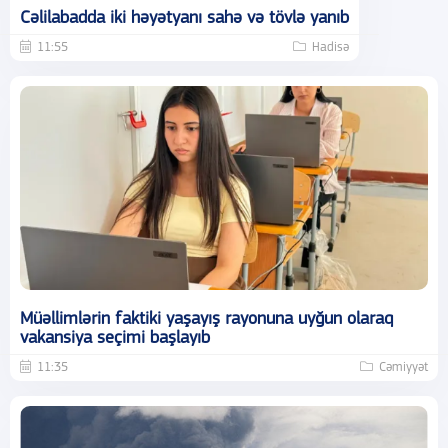
Cəlilabadda iki həyətyanı sahə və tövlə yanıb
11:55
Hadisə
Müəllimlərin faktiki yaşayış rayonuna uyğun olaraq
vakansiya seçimi başlayıb
11:35
Cəmiyyət