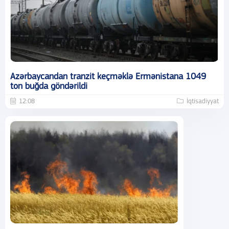
Azərbaycandan tranzit keçməklə Ermənistana 1049
ton buğda göndərildi
12:08
İqtisadiyyat