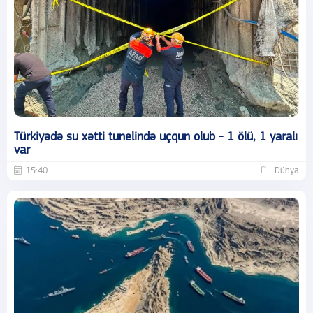
Türkiyədə su xətti tunelində uçqun olub - 1 ölü, 1 yaralı
var
15:40
Dünya