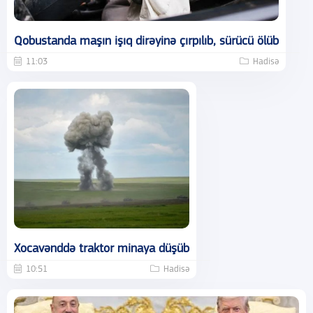
Qobustanda maşın işıq dirəyinə çırpılıb, sürücü ölüb
11:03
Hadisə
Xocavənddə traktor minaya düşüb
10:51
Hadisə