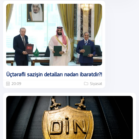
Üçtərəfli sazişin detalları nədən ibarətdir?!
20:09
Siyasət