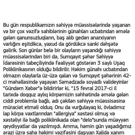
Bu gün respublikamızın səhiyyə müəssisələrində yaşanan
və bir çox vəzifə sahiblərinin günahları ucbatından əmələ
gələn qanunsuzluqların, baş alıb gedən anarxiyanın
varlığını eşitdikcə, yaxud da gördükcə sanki dəhşətə
gəlirik. Son günlər belə bir olayların yaşandığı səhiyyə
müəssisələrindən biri də, Sumqayıt şəhər Səhiyyə
İdarəsinin tabeçiliyində fəaliyyət göstərən 3 saylı Uşaq
Poliklinikasının olduğu bildirilir. Həkim günahı ucbatından
olmazın olaylarla üz-üzə qalan və Sumqayıt şəhərinin 42-
ci məhəlləsində yaşayan Səmədzadə soyadlı valideyinlər
“Gündəm Xəbər”ə bildirirlər ki, “15 fevral 2017-ci il
tarixdə doqquz aylıq körpəmizin səhhətində əmələ gələn
ciddi problemlə bağlı, adı çəkilən səhiyyə müəssisəsinə
müraciət etməli olduq. Onu da vurğulayaq ki, övladımız
lap körpə vaxtlarından “allergiya” xəstəsi olmuş və
xəstəliyi ilə bağlı poliklinikada olan “delo”sunda müəyyən
qeydiyyatlar da yazılmışdı. Amma, həmin gün yaşadığımız
ərazi üzrə sahə həkimi vəzifəsini daşıyan Xalidə xanım