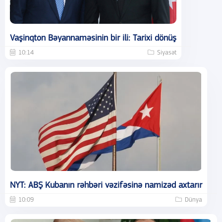
Vaşinqton Bəyannaməsinin bir ili: Tarixi dönüş
10:14
Siyasət
NYT: ABŞ Kubanın rəhbəri vəzifəsinə namizəd axtarır
10:09
Dünya