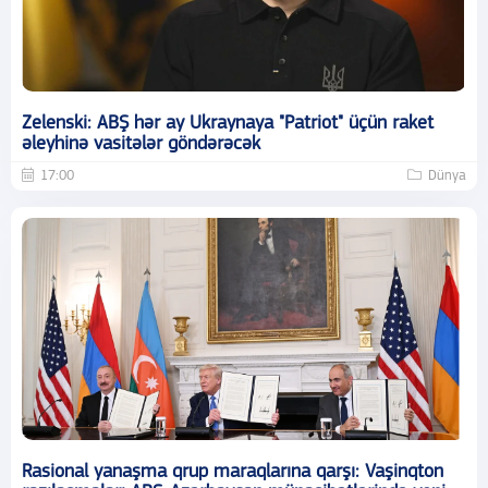
Zelenski: ABŞ hər ay Ukraynaya "Patriot" üçün raket
əleyhinə vasitələr göndərəcək
17:00
Dünya
Rasional yanaşma qrup maraqlarına qarşı: Vaşinqton