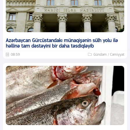
Azərbaycan Gürcüstandakı münaqişənin sülh yolu ilə
həllinə tam dəstəyini bir daha təsdiqləyib
08:59
Gündəm / Cəmiyyət