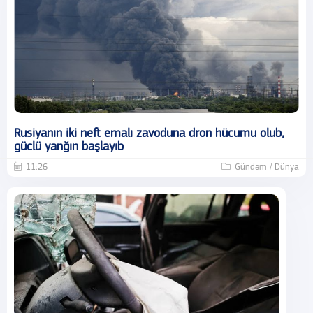
Rusiyanın iki neft emalı zavoduna dron hücumu olub,
güclü yanğın başlayıb
11:26
Gündəm / Dünya