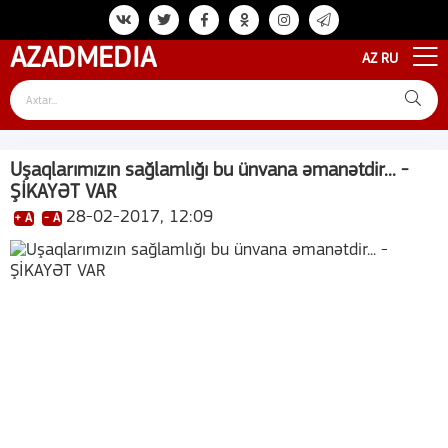
AZAD
MEDIA
AZ
RU
Uşaqlarımızın sağlamlığı bu ünvana əmanətdir... -
ŞİKAYƏT VAR
28-02-2017, 12:09
+ A
- A