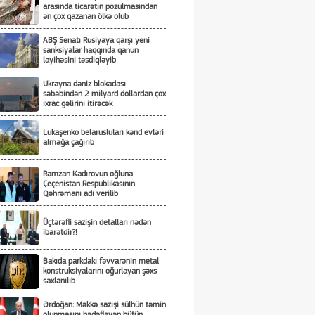
arasında ticarətin pozulmasından
ən çox qazanan ölkə olub
ABŞ Senatı Rusiyaya qarşı yeni
sanksiyalar haqqında qanun
layihəsini təsdiqləyib
Ukrayna dəniz blokadası
səbəbindən 2 milyard dollardan çox
ixrac gəlirini itirəcək
Lukaşenko belarusluları kənd evləri
almağa çağırıb
Ramzan Kadırovun oğluna
Çeçenistan Respublikasının
Qəhrəmanı adı verilib
Üçtərəfli sazişin detalları nədən
ibarətdir?!
Bakıda parkdakı fəvvarənin metal
konstruksiyalarını oğurlayan şəxs
saxlanılıb
Ərdoğan: Məkkə sazişi sülhün təmin
olunmasını hədəfləyən bütün