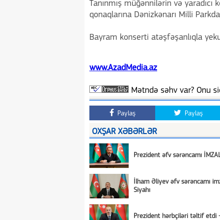
Tanınmış müğənnilərin və yaradıcı kol
qonaqlarına Dənizkənarı Milli Parkd
Bayram konserti atəşfəşanlıqla yek
www.AzadMedia.az
Mətndə səhv var? Onu siç
Paylaş
Paylaş
OXŞAR XƏBƏRLƏR
Prezident əfv sərəncamı İMZA
İlham Əliyev əfv sərəncamı imz
Siyahı
Prezident hərbçiləri təltif etdi 