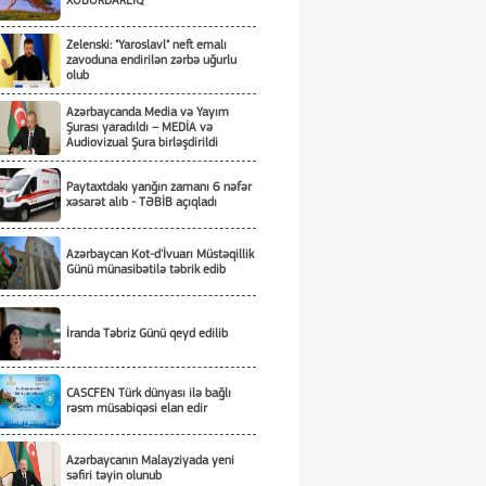
XƏBƏRDARLIQ
Zelenski: "Yaroslavl" neft emalı
zavoduna endirilən zərbə uğurlu
olub
Azərbaycanda Media və Yayım
Şurası yaradıldı – MEDİA və
Audiovizual Şura birləşdirildi
Paytaxtdakı yanğın zamanı 6 nəfər
xəsarət alıb - TƏBİB açıqladı
Azərbaycan Kot-d'İvuarı Müstəqillik
Günü münasibətilə təbrik edib
İranda Təbriz Günü qeyd edilib
CASCFEN Türk dünyası ilə bağlı
rəsm müsabiqəsi elan edir
Azərbaycanın Malayziyada yeni
səfiri təyin olunub