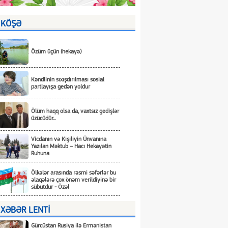
KÖŞƏ
Özüm üçün (hekayə)
Kəndlinin sıxışdırılması sosial
partlayışa gedən yoldur
Ölüm haqq olsa da, vaxtsız gedişlər
üzücüdür...
Vicdanın və Kişiliyin Ünvanına
Yazılan Məktub – Hacı Hekayətin
Ruhuna
Ölkələr arasında rəsmi səfərlər bu
əlaqələrə çox önəm verildiyinə bir
sübutdur - Özəl
XƏBƏR LENTİ
Gürcüstan Rusiya ilə Ermənistan