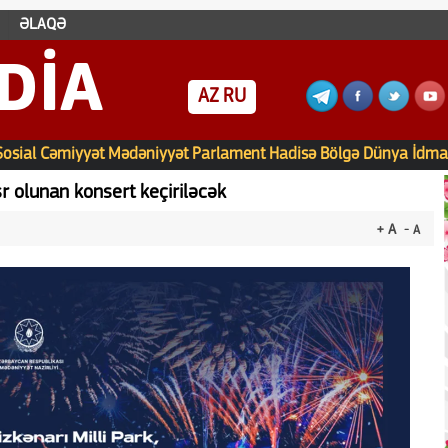
ƏLAQƏ
DIA
AZ
RU
Sosial
Cəmiyyət
Mədəniyyət
Parlament
Hadisə
Bölgə
Dünya
İdma
r olunan konsert keçiriləcək
+ A
- A