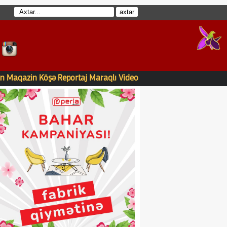
n
Maqazin
Köşə
Reportaj
Maraqlı
Video