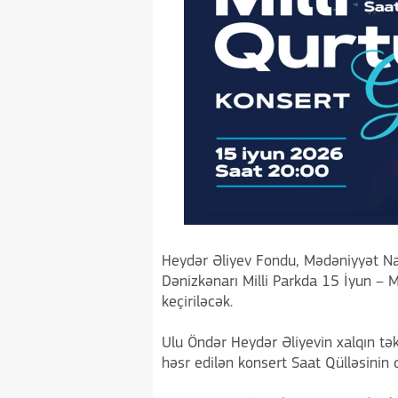
Heydər Əliyev Fondu, Mədəniyyət Nazir
Dənizkənarı Milli Parkda 15 İyun – 
keçiriləcək.
Ulu Öndər Heydər Əliyevin xalqın tək
həsr edilən konsert Saat Qülləsinin 