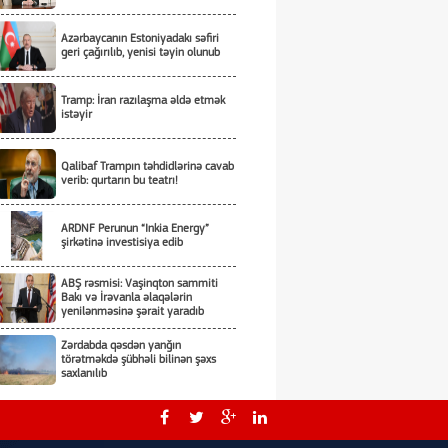
Azərbaycanın Estoniyadakı səfiri
geri çağırılıb, yenisi təyin olunub
Tramp: İran razılaşma əldə etmək
istəyir
Qalibaf Trampın təhdidlərinə cavab
verib: qurtarın bu teatrı!
ARDNF Perunun “Inkia Energy”
şirkətinə investisiya edib
ABŞ rəsmisi: Vaşinqton sammiti
Bakı və İrəvanla əlaqələrin
yenilənməsinə şərait yaradıb
Zərdabda qəsdən yanğın
törətməkdə şübhəli bilinən şəxs
saxlanılıb
Tərtərdə ər-arvadın yanaraq öldüyü
yanğının qəsdnən törədildiyi
məlum olub