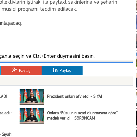
lektivlərin iştirakı ilə paytaxt sakinlərinə və şəhərin
a musiqi proqramı təqdim ediləcək.
unlaşacaq.
anla seçin və Ctrl+Enter düyməsini basın.
Paylaş
Paylaş
LADI
Prezident onları əfv etdi - SİYAHI
aladı -
Onlara “Füzulinin azad olunmasına görə”
medalı verildi - SƏRƏNCAM
- Siyahı