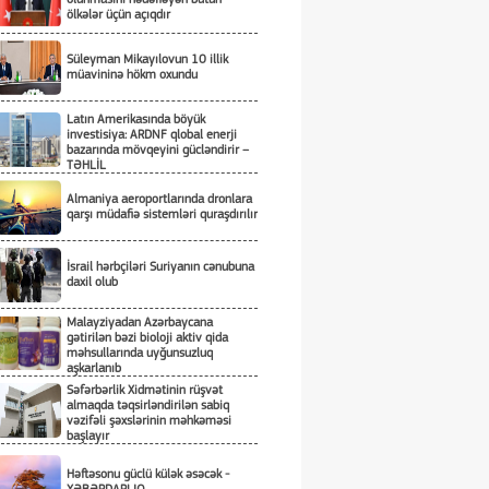
ölkələr üçün açıqdır
Süleyman Mikayılovun 10 illik
müavininə hökm oxundu
Latın Amerikasında böyük
investisiya: ARDNF qlobal enerji
bazarında mövqeyini gücləndirir –
TƏHLİL
Almaniya aeroportlarında dronlara
qarşı müdafiə sistemləri quraşdırılır
İsrail hərbçiləri Suriyanın cənubuna
daxil olub
Malayziyadan Azərbaycana
gətirilən bəzi bioloji aktiv qida
məhsullarında uyğunsuzluq
aşkarlanıb
Səfərbərlik Xidmətinin rüşvət
almaqda təqsirləndirilən sabiq
vəzifəli şəxslərinin məhkəməsi
başlayır
Həftəsonu güclü külək əsəcək -