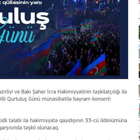
liyi və Bakı Şəhər İcra Hakimiyyətinin təşkilatçılığı ilə
Milli Qurtuluş Günü münasibətilə bayram konserti
idli tələbi ilə hakimiyyətə qayıdışının 33-cü ildönümünə
qarşısında təşkil olunacaq.