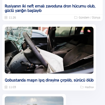
Rusiyanın iki neft emalı zavoduna dron hücumu olub,
güclü yanğın başlayıb
11:26
Gündəm / Dünya
Qobustanda maşın işıq dirəyinə çırpılıb, sürücü ölüb
11:03
Hadisə