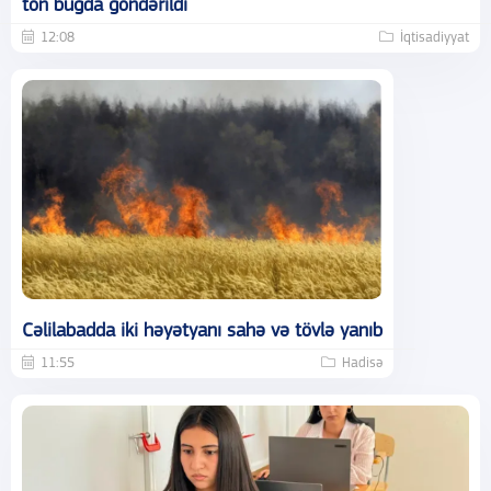
ton buğda göndərildi
12:08
İqtisadiyyat
Cəlilabadda iki həyətyanı sahə və tövlə yanıb
11:55
Hadisə