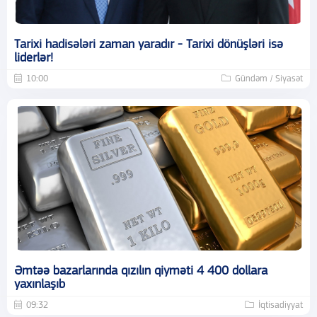
Tarixi hadisələri zaman yaradır - Tarixi dönüşləri isə
liderlər!
10:00
Gündəm / Siyasət
Əmtəə bazarlarında qızılın qiyməti 4 400 dollara
yaxınlaşıb
09:32
İqtisadiyyat