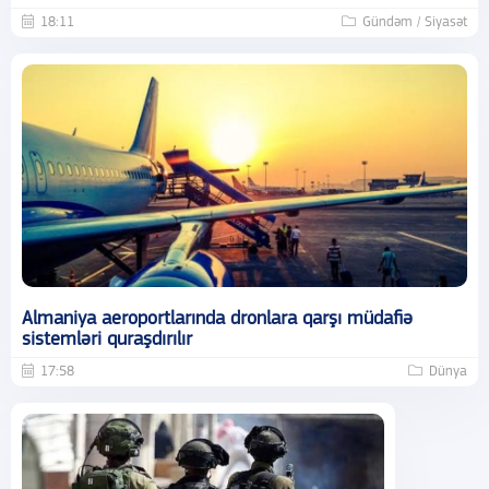
18:11
Gündəm / Siyasət
Almaniya aeroportlarında dronlara qarşı müdafiə
sistemləri quraşdırılır
17:58
Dünya