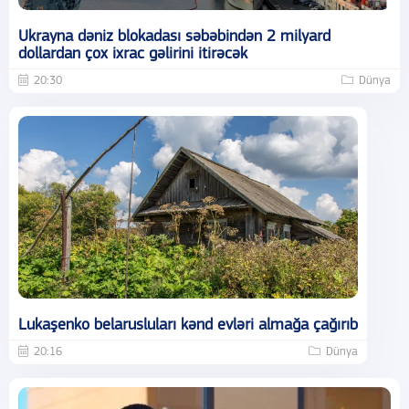
Ukrayna dəniz blokadası səbəbindən 2 milyard
dollardan çox ixrac gəlirini itirəcək
20:30
Dünya
Lukaşenko belarusluları kənd evləri almağa çağırıb
20:16
Dünya