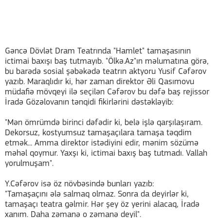
Gəncə Dövlət Dram Teatrında "Hamlet" tamaşasının
ictimai baxışı baş tutmayıb. "Ölkə.Az"ın məlumatına görə,
bu barədə sosial şəbəkədə teatrın aktyoru Yusif Cəfərov
yazıb. Maraqlıdır ki, hər zaman direktor Əli Qasımovu
müdafiə mövqeyi ilə seçilən Cəfərov bu dəfə baş rejissor
İradə Gözəlovanın tənqidi fikirlərini dəstəkləyib:
"Mən ömrümdə birinci dəfədir ki, belə işlə qarşılaşıram.
Dekorsuz, kostyumsuz tamaşaçılara tamaşa təqdim
etmək... Amma direktor istədiyini edir, mənim sözümə
məhəl qoymur. Yaxşı ki, ictimai baxış baş tutmadı. Vallah
yorulmuşam".
Y.Cəfərov isə öz növbəsində bunları yazıb:
"Tamaşaçını ələ salmaq olmaz. Sonra da deyirlər ki,
tamaşaçı teatra gəlmir. Hər şey öz yerini alacaq, İradə
xanım. Daha zəmanə o zəmanə deyil".