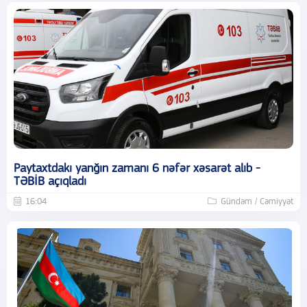
Paytaxtdakı yanğın zamanı 6 nəfər xəsarət alıb -
TƏBİB açıqladı
16:04
Gündəm / Cəmiyyət