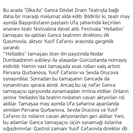
Bu arada "Ölkə.Az" Gəncə Dövlət Dram Teatrıyla bağlı
daha bir maraqlı məlumat əldə edib. Bildirilir ki, teatr may
ayında Başqırdıstanın paytaxtı Ufa şəhərində keçirilən
ənənəvi teatr festivalına dəvət alıb. Festivala "Hellados"
tamaşası ilə qatılan Gəncə teatrının direktoru Əli
Qasımovla, aktyor Yusif Cəfərov arasında gərginlik
yaranıb:
""Hellados" tamaşası ötən ilin payızında Nodar
Dumbadzenin yubileyi ilə əlaqədar Gürcüstanda nümayiş
etdirildi. Həmin vaxt tamaşada əsas rolları xalq artisti
Pərvanə Qurbanova, Yusif Cəfərov və Sevda Orucova
oynayırdılar. Sonradan bu tamaşanın Gəncədə də
oynanılması qərara alındı. Ancaq bu üç nəfər Gəncə
tamaşaçısı qarşısında oynamaqdan imtina etdilər. Onların
yerinə "Hellados"da teatrın nisbətən cavan aktyorları rol
aldılar. Tamaşaa may ayında Ufa şəhərinə aparılanda
yenidən Pərvanə Qurbanova, Sevda Orucova və Yusif
Cəfərov öz rollarını cavan aktyorlardan geri aldılar. Yəni,
bu adamlar Gəncə tamaşaçısı üçün oynamağı özlərinə
sığışdırmırlar. Qastrol zamanı Yusif Cəfərovla direktor Əli