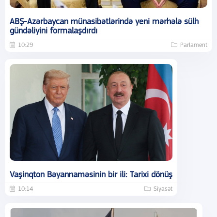
ABŞ-Azərbaycan münasibətlərində yeni mərhələ sülh
gündəliyini formalaşdırdı
10:29
Parlament
Vaşinqton Bəyannaməsinin bir ili: Tarixi dönüş
10:14
Siyasət