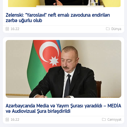
Zelenski: "Yaroslavl" neft emalı zavoduna endirilən
zərbə uğurlu olub
16:22
Dünya
Azərbaycanda Media və Yayım Şurası yaradıldı – MEDİA
və Audiovizual Şura birləşdirildi
16:22
Cəmiyyət