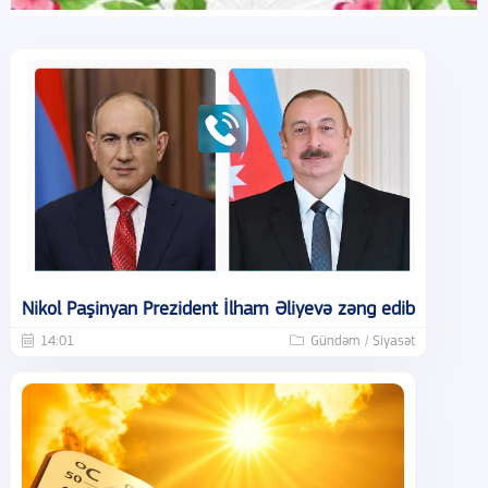
Nikol Paşinyan Prezident İlham Əliyevə zəng edib
14:01
Gündəm / Siyasət