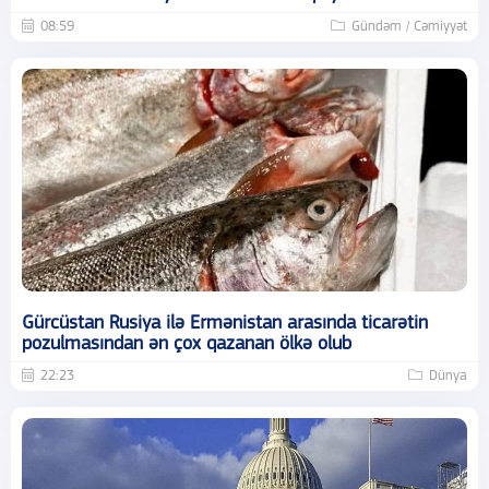
08:59
Gündəm / Cəmiyyət
Gürcüstan Rusiya ilə Ermənistan arasında ticarətin
pozulmasından ən çox qazanan ölkə olub
22:23
Dünya