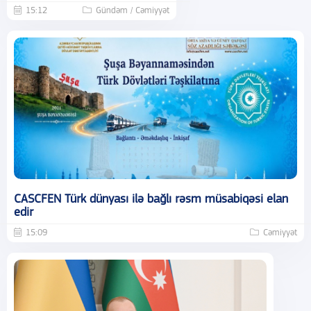
15:12
Gündəm / Cəmiyyət
CASCFEN Türk dünyası ilə bağlı rəsm müsabiqəsi elan
edir
15:09
Cəmiyyət