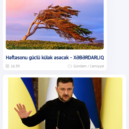
Həftəsonu güclü külək əsəcək - XƏBƏRDARLIQ
16:39
Gündəm / Cəmiyyət