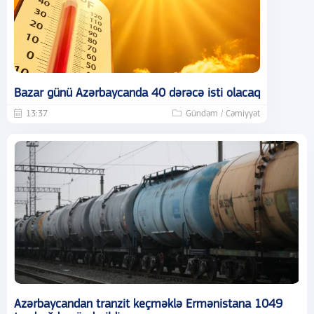
Bazar günü Azərbaycanda 40 dərəcə isti olacaq
13:37
Gündəm / Cəmiyyət
Azərbaycandan tranzit keçməklə Ermənistana 1049