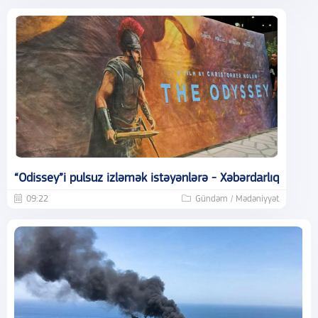
“Odissey”i pulsuz izləmək istəyənlərə - Xəbərdarlıq
09:22
Gündəm / Mədəniyyət