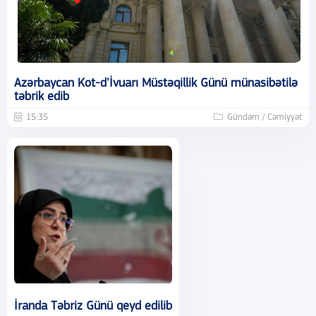
Azərbaycan Kot-d'İvuarı Müstəqillik Günü münasibətilə
təbrik edib
15:35
Gündəm / Cəmiyyət
İranda Təbriz Günü qeyd edilib