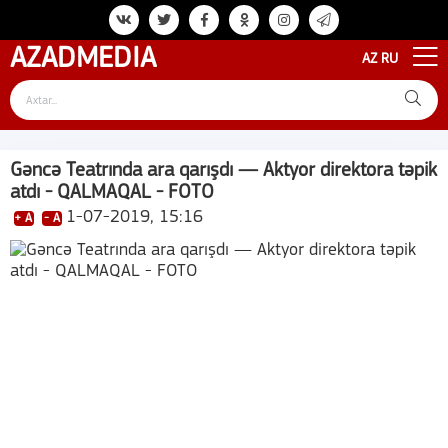
AZAD
MEDIA
AZ
RU
Gəncə Teatrında ara qarışdı — Aktyor direktora təpik
atdı - QALMAQAL - FOTO
1-07-2019, 15:16
+ A
- A