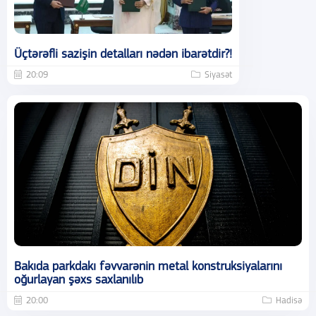
Üçtərəfli sazişin detalları nədən ibarətdir?!
20:09
Siyasət
Bakıda parkdakı fəvvarənin metal konstruksiyalarını
oğurlayan şəxs saxlanılıb
20:00
Hadisə