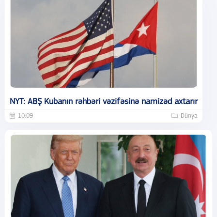
NYT: ABŞ Kubanın rəhbəri vəzifəsinə namizəd axtarır
10:09
Dünya