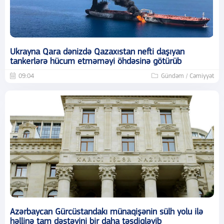
Ukrayna Qara dənizdə Qazaxıstan nefti daşıyan
tankerlərə hücum etməməyi öhdəsinə götürüb
09:04
Gündəm / Cəmiyyət
Azərbaycan Gürcüstandakı münaqişənin sülh yolu ilə
həllinə tam dəstəyini bir daha təsdiqləyib