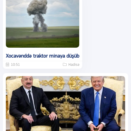
Xocavənddə traktor minaya düşüb
10:51
Hadisə