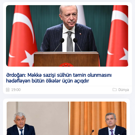
Ərdoğan: Məkkə sazişi sülhün təmin olunmasını
hədəfləyən bütün ölkələr üçün açıqdır
19:00
Dünya