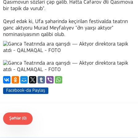
Qasımovun sözləri çəp gəlib. Hətta Cəfərov Əli Qasımova
bir təpik də vurub".
Qeyd edək ki, Ufa şəhərində keçirilən festivalda teatrın
gənc aktyoru Murad Meyfalıyev "Ən yaxşı aktyor"
nominasiyasının qalibi olub.
Facebook-da Paylaş
Şərhlər (0)