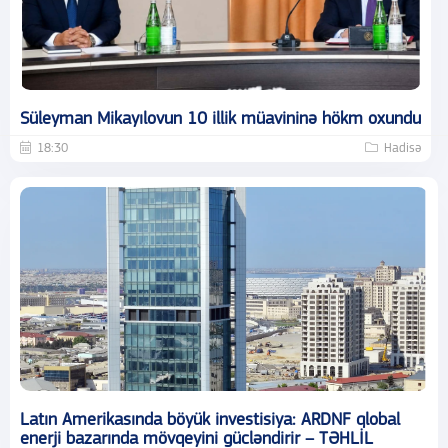
Süleyman Mikayılovun 10 illik müavininə hökm oxundu
18:30
Hadisə
Latın Amerikasında böyük investisiya: ARDNF qlobal
enerji bazarında mövqeyini gücləndirir – TƏHLİL