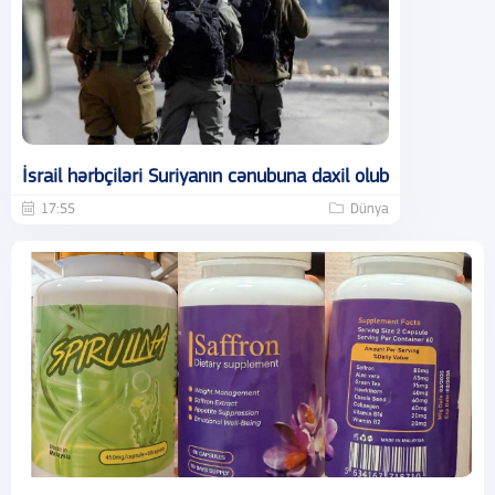
İsrail hərbçiləri Suriyanın cənubuna daxil olub
17:55
Dünya