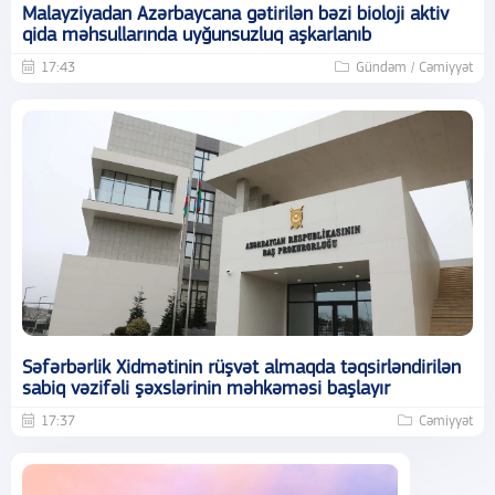
Malayziyadan Azərbaycana gətirilən bəzi bioloji aktiv
qida məhsullarında uyğunsuzluq aşkarlanıb
17:43
Gündəm / Cəmiyyət
Səfərbərlik Xidmətinin rüşvət almaqda təqsirləndirilən
sabiq vəzifəli şəxslərinin məhkəməsi başlayır
17:37
Cəmiyyət