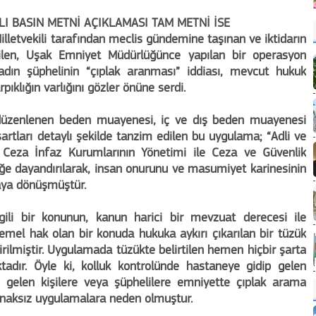
ILI BASIN METNİ AÇIKLAMASI TAM METNİ İSE
illetvekili tarafından meclis gündemine taşınan ve iktidarın
dilen, Uşak Emniyet Müdürlüğünce yapılan bir operasyon
adın şüphelinin “çıplak aranması” iddiası, mevcut hukuk
pıklığın varlığını gözler önüne serdi.
düzenlenen beden muayenesi, iç ve dış beden muayenesi
 şartları detaylı şekilde tanzim edilen bu uygulama; “Adli ve
Ceza İnfaz Kurumlarının Yönetimi ile Ceza ve Güvenlik
züğe dayandırılarak, insan onurunu ve masumiyet karinesinin
aya dönüşmüştür.
gili bir konunun, kanun harici bir mevzuat derecesi ile
emel hak olan bir konuda hukuka aykırı çıkarılan bir tüzük
rilmiştir. Uygulamada tüzükte belirtilen hemen hiçbir şarta
tadır. Öyle ki, kolluk kontrolünde hastaneye gidip gelen
e gelen kişilere veya şüphelilere emniyette çıplak arama
aksız uygulamalara neden olmuştur.