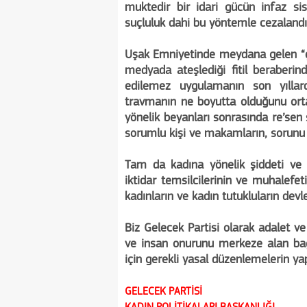
muktedir bir idari gücün infaz sis
suçluluk dahi bu yöntemle cezalandı
Uşak Emniyetinde meydana gelen “ç
medyada ateşlediği fitil beraber
edilemez uygulamanın son yıllar
travmanın ne boyutta olduğunu ort
yönelik beyanları sonrasında re’se
sorumlu kişi ve makamların, sorunu 
Tam da kadına yönelik şiddeti ve k
iktidar temsilcilerinin ve muhalefe
kadınların ve kadın tutukluların devl
Biz Gelecek Partisi olarak adalet ve 
ve insan onurunu merkeze alan bağ
için gerekli yasal düzenlemelerin yap
GELECEK PARTİSİ