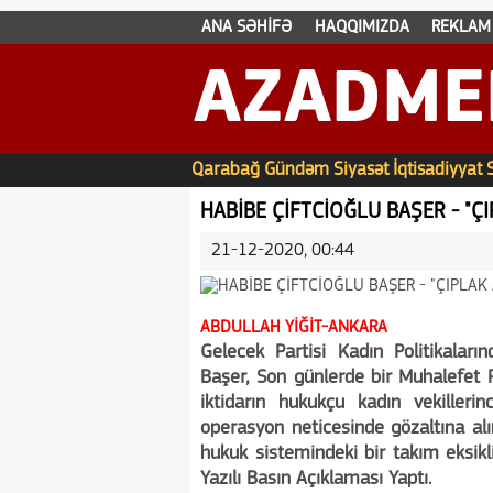
ANA SƏHİFƏ
HAQQIMIZDA
REKLAM
AZADME
Qarabağ
Gündəm
Siyasət
İqtisadiyyat
HABİBE ÇİFTCİOĞLU BAŞER - "Ç
21-12-2020, 00:44
ABDULLAH YİĞİT-ANKARA
Gelecek Partisi Kadın Politikalar
Başer, Son günlerde bir Muhalefet P
iktidarın hukukçu kadın vekiller
operasyon neticesinde gözaltına al
hukuk sistemindeki bir takım eksikli
Yazılı Basın Açıklaması Yaptı.