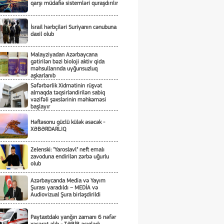
qarşı müdafiə sistemləri quraşdırılır
İsrail hərbçiləri Suriyanın cənubuna
daxil olub
Malayziyadan Azərbaycana
gətirilən bəzi bioloji aktiv qida
məhsullarında uyğunsuzluq
aşkarlanıb
Səfərbərlik Xidmətinin rüşvət
almaqda təqsirləndirilən sabiq
vəzifəli şəxslərinin məhkəməsi
başlayır
Həftəsonu güclü külək əsəcək -
XƏBƏRDARLIQ
Zelenski: "Yaroslavl" neft emalı
zavoduna endirilən zərbə uğurlu
olub
Azərbaycanda Media və Yayım
Şurası yaradıldı – MEDİA və
Audiovizual Şura birləşdirildi
Paytaxtdakı yanğın zamanı 6 nəfər