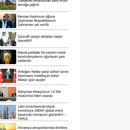
Lukaşenko belarusluları kənd evləri
almağa çağırıb
Ramzan Kadırovun oğluna
Çeçenistan Respublikasının
Qəhrəmanı adı verilib
Üçtərəfli sazişin detalları nədən
ibarətdir?!
Bakıda parkdakı fəvvarənin metal
konstruksiyalarını oğurlayan şəxs
saxlanılıb
Ərdoğan: Məkkə sazişi sülhün təmin
olunmasını hədəfləyən bütün
ölkələr üçün açıqdır
Süleyman Mikayılovun 10 illik
müavininə hökm oxundu
Latın Amerikasında böyük
investisiya: ARDNF qlobal enerji
bazarında mövqeyini gücləndirir –
TƏHLİL
Almaniya aeroportlarında dronlara