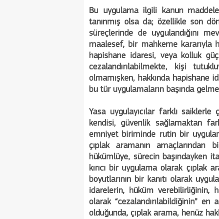
Bu uygulama ilgili kanun maddeler
tanınmış olsa da; özellikle son 
süreçlerinde de uygulandığını me
maalesef, bir mahkeme kararıyla hü
hapishane idaresi, veya kolluk güç
cezalandırılabilmekte, kişi tutu
olmamışken, hakkında hapishane ida
bu tür uygulamaların başında gelmek
Yasa uygulayıcılar farklı saiklerl
kendisi, güvenlik sağlamaktan fa
emniyet biriminde rutin bir uygula
çıplak aramanın amaçlarından bi
hükümlüye, sürecin başındayken ita
kırıcı bir uygulama olarak çıplak 
boyutlarının bir kanıtı olarak uyg
idarelerin, hüküm verebilirliğini
olarak “cezalandırılabildiğinin” en 
olduğunda, çıplak arama, henüz hak