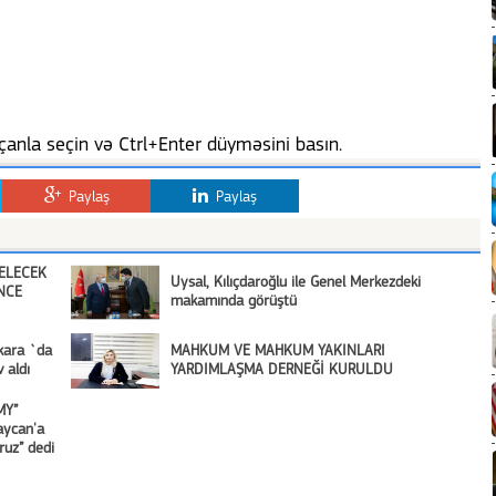
anla seçin və Ctrl+Enter düyməsini basın.
Paylaş
Paylaş
GELECEK
Uysal, Kılıçdaroğlu ile Genel Merkezdeki
NCE
makamında görüştü
nkara `da
MAHKUM VE MAHKUM YAKINLARI
 aldı
YARDIMLAŞMA DERNEĞİ KURULDU
MY”
aycan'a
oruz” dedi