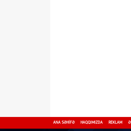
ANA SƏHİFƏ
HAQQIMIZDA
REKLAM
Ə