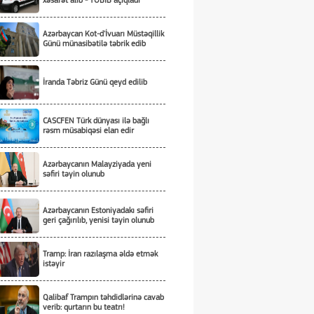
xəsarət alıb - TƏBİB açıqladı
Azərbaycan Kot-d'İvuarı Müstəqillik
Günü münasibətilə təbrik edib
İranda Təbriz Günü qeyd edilib
CASCFEN Türk dünyası ilə bağlı
rəsm müsabiqəsi elan edir
Azərbaycanın Malayziyada yeni
səfiri təyin olunub
Azərbaycanın Estoniyadakı səfiri
geri çağırılıb, yenisi təyin olunub
Tramp: İran razılaşma əldə etmək
istəyir
Qalibaf Trampın təhdidlərinə cavab
verib: qurtarın bu teatrı!