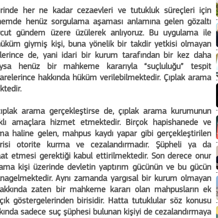
inde her ne kadar cezaevleri ve tutukluk süreçleri için
dönemde henüz sorgulama aşaması anlamına gelen gözaltı
vcut gündem üzere üzülerek anlıyoruz. Bu uygulama ile
küm giymiş kişi, buna yönelik bir takdir yetkisi olmayan
lerince de, yani idari bir kurum tarafından bir kez daha
kluysa henüz bir mahkeme kararıyla “suçluluğu” tespit
relerince hakkında hüküm verilebilmektedir. Çıplak arama
tedir.
e çıplak arama gerçekleştirse de, çıplak arama kurumunun
rklı amaçlara hizmet etmektedir. Birçok hapishanede ve
ma haline gelen, mahpus kaydı yapar gibi gerçekleştirilen
risi otorite kurma ve cezalandırmadır. Şüpheli ya da
at etmesi gerektiği kabul ettirilmektedir. Son derece onur
arama kişi üzerinde devletin yaptırım gücünün ve bu gücün
ulanagelmektedir. Aynı zamanda yargısal bir kurum olmayan
n, hakkında zaten bir mahkeme kararı olan mahpusların ek
açık göstergelerinden birisidir. Hatta tutuklular söz konusu
kında sadece suç şüphesi bulunan kişiyi de cezalandırmaya