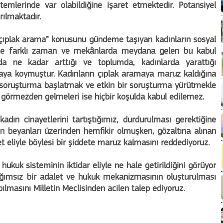
temlerinde var olabildiğine işaret etmektedir. Potansiyel
rılmaktadır.
ıplak arama” konusunu gündeme taşıyan kadınların sosyal
inde farklı zaman ve mekânlarda meydana gelen bu kabul
da ne kadar arttığı ve toplumda, kadınlarda yarattığı
aya koymuştur. Kadınların çıplak aramaya maruz kaldığına
n soruşturma başlatmak ve etkin bir soruşturma yürütmekle
görmezden gelmeleri ise hiçbir koşulda kabul edilemez.
adın cinayetlerini tartıştığımız, durdurulması gerektiğine
tin beyanları üzerinden hemfikir olmuşken, gözaltına alınan
et eliyle böylesi bir şiddete maruz kalmasını reddediyoruz.
hukuk sisteminin iktidar eliyle ne hale getirildiğini görüyor
ımsız bir adalet ve hukuk mekanizmasının oluşturulması
ılmasını Milletin Meclisinden acilen talep ediyoruz.