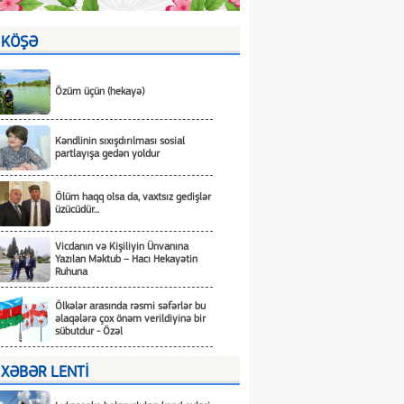
KÖŞƏ
Özüm üçün (hekayə)
Kəndlinin sıxışdırılması sosial
partlayışa gedən yoldur
Ölüm haqq olsa da, vaxtsız gedişlər
üzücüdür...
Vicdanın və Kişiliyin Ünvanına
Yazılan Məktub – Hacı Hekayətin
Ruhuna
Ölkələr arasında rəsmi səfərlər bu
əlaqələrə çox önəm verildiyinə bir
sübutdur - Özəl
XƏBƏR LENTİ