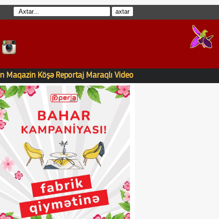
n
Maqazin
Köşə
Reportaj
Maraqlı
Video