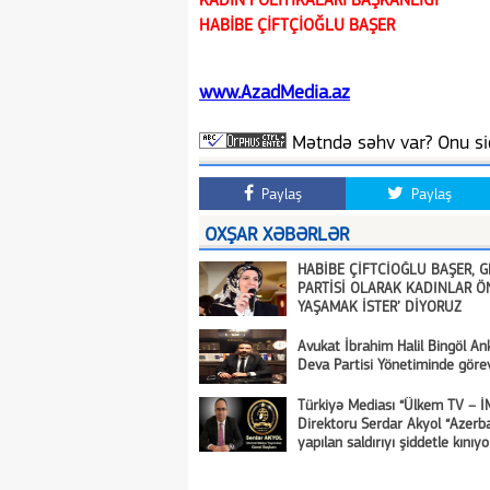
KADIN POLİTİKALARI BAŞKANLIĞI
HABİBE ÇİFTÇİOĞLU BAŞER
www.AzadMedia.az
Mətndə səhv var? Onu siç
Paylaş
Paylaş
OXŞAR XƏBƏRLƏR
HABİBE ÇİFTCİOĞLU BAŞER, 
PARTİSİ OLARAK KADINLAR Ö
YAŞAMAK İSTER’ DİYORUZ
Avukat İbrahim Halil Bingöl A
Deva Partisi Yönetiminde görev
Türkiyə Mediası “Ülkem TV – İ
Direktoru Serdar Akyol “Azerb
yapılan saldırıyı şiddetle kınıy