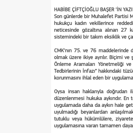
HABİBE ÇİFTÇİOĞLU BAŞER ’İN YAZ
Son günlerde bir Muhalefet Partisi M
hukukçu kadın vekillerince redde
neticesinde gözaltına alınan 27 k
sistemindeki bir takım eksiklik ve çar
CMK’nın 75. ve 76 maddelerinde 
olmak üzere ikiye ayrılır. Biçimi ve
Önleme Aramaları Yönetmeliği ve 
Tedbirlerinin İnfazı” hakkındaki tü
korunmasını ihlal eden bir uygulam
Oysa insan haklarıyla doğrudan il
düzenlenmesi hukuka aykırıdır. En t
uygulamada daha da aykırı hale geti
uyulmadığı beyanlardan anlaşılmak
tutuklu veya hükümlülere, ziyaret
uygulamasına varan tamamen dayan