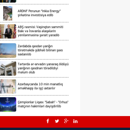
ARDNF Perunun “Inkia Energy”
şirkətinə investisiya edib
ABŞ rəsmisi: Vaşinqton sammiti
Bakı və İrəvanla əlaqələrin
yenilənməsinə şərait yaradıb
Zərdabda qəsdən yanğın
törətməkdə şübhəli bilinən şəxs
saxlanılıb
Tərtərdə ər-arvadın yanaraq öldüyü
yanğının qəsdnən törədildiyi
məlum olub
Azərbaycanda 10 min manatlıq
əməkhaqqı ilə işçi axtarılır
Çempionlar Liqası: "Sabah" - "Orhus"
matçının hakimləri dəyişdirilib
Paşinyan: Avrasiya İqtisadi
İttifaqının əsas prinsipləri
praktikada tam həyata keçirilmir