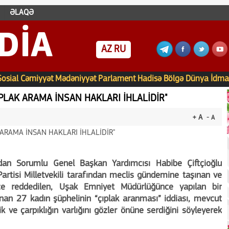
ƏLAQƏ
DIA
AZ
RU
Sosial
Cəmiyyət
Mədəniyyət
Parlament
Hadisə
Bölgə
Dünya
İdma
IPLAK ARAMA İNSAN HAKLARI İHLALİDİR"
+ A
- A
ından Sorumlu Genel Başkan Yardımcısı Habibe Çiftçioğlu
artisi Milletvekili tarafından meclis gündemine taşınan ve
ince reddedilen, Uşak Emniyet Müdürlüğünce yapılan bir
ınan 27 kadın şüphelinin “çıplak aranması” iddiası, mevcut
k ve çarpıklığın varlığını gözler önüne serdiğini söyleyerek