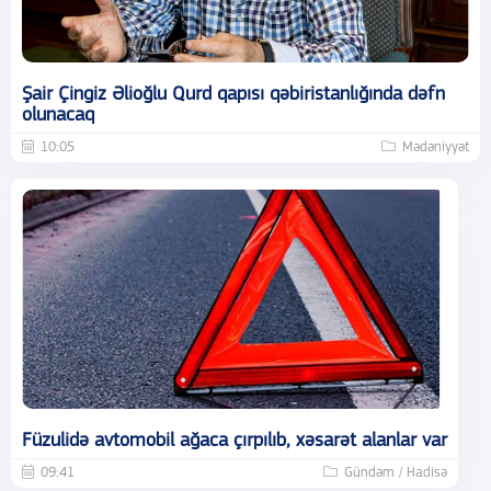
Şair Çingiz Əlioğlu Qurd qapısı qəbiristanlığında dəfn
olunacaq
10:05
Mədəniyyət
Füzulidə avtomobil ağaca çırpılıb, xəsarət alanlar var
09:41
Gündəm / Hadisə