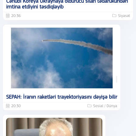
Cənubi Koreya Ukraynaya öldürücü silah tədarükündən
imtina etdiyini təsdiqləyib
20:36
Siyasət
SEPAH: İranın raketləri trayektoriyasını dəyişə bilir
20:30
Sosial / Dünya