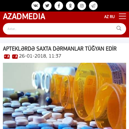
AZAD
MEDIA
AZ
RU
APTEKLƏRDƏ SAXTA DƏRMANLAR TÜĞYAN EDİR
26-01-2018, 11:37
+ A
- A