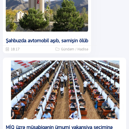
Şahbuzda avtomobil aşıb, sərnişin ölüb
18:17
Gündəm / Hadisə
MİQ üzrə müsabiqənin ümumi vakansiya seçiminə