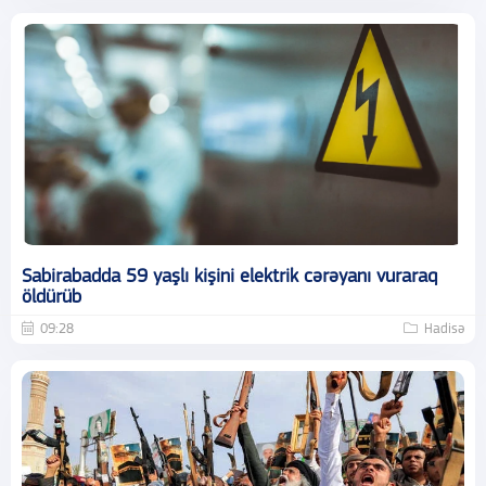
Sabirabadda 59 yaşlı kişini elektrik cərəyanı vuraraq
öldürüb
09:28
Hadisə