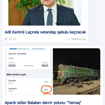
Adil Kərimli Laçında vətəndaş qəbulu keçirəcək
15:15
Mədəniyyət
Apardı sellər Balakən dəmir yolunu: “Yamaq”