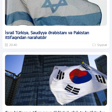
İsrail Türkiyə, Səudiyyə Ərəbistanı və Pakistan
ittifaqından narahatdır
20:40
Siyasət