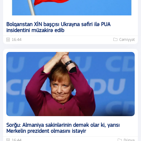
Bolqarıstan XİN başçısı Ukrayna səfiri ilə PUA
insidentini müzakirə edib
16:44
Cəmiyyət
Sorğu: Almaniya sakinlərinin demək olar ki, yarısı
Merkelin prezident olmasını istəyir
16:44
Dünya