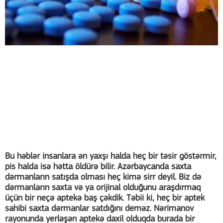
Bu həblər insanlara ən yaxşı halda heç bir təsir göstərmir,
pis halda isə hətta öldürə bilir. Azərbaycanda saxta
dərmanların satışda olması heç kimə sirr deyil. Biz də
dərmanların saxta və ya orijinal olduğunu araşdırmaq
üçün bir neçə aptekə baş çəkdik. Təbii ki, heç bir aptek
sahibi saxta dərmanlar satdığını deməz. Nərimanov
rayonunda yerləşən aptekə daxil olduqda burada bir