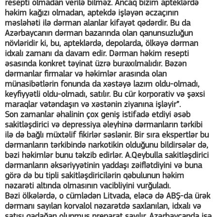
resepti olmadan verilə bilməz. Ancaq bizim apteklərdə
həkim kağızı olmadan, aptekdə işləyən əczaçının
məsləhəti ilə dərman alanlar kifayət qədərdir. Bu da
Azərbaycanın dərman bazarında olan qanunsuzluğun
növləridir ki, bu, apteklərdə, depolarda, ölkəyə dərman
idxalı zamanı da davam edir. Dərman həkim resepti
əsasında konkret təyinat üzrə buraxılmalıdır. Bəzən
dərmanlar firmalar və həkimlər arasında olan
münasibətlərin fonunda da xəstəyə lazım oldu-olmadı,
keyfiyyətli oldu-olmadı, satılır. Bu cür korporativ və şəxsi
maraqlar vətəndaşın və xəstənin ziyanına işləyir”.
Son zamanlar əhalinin çox geniş istifadə etdiyi əsəb
sakitləşdirici və depressiya əleyhinə dərmanların tərkibi
ilə də bağlı müxtəlif fikirlər səslənir. Bir sıra ekspertlər bu
dərmanların tərkibində narkotikin olduğunu bildirsələr də,
bəzi həkimlər bunu təkzib edirlər. A.Qeybulla sakitləşdirici
dərmanların əksəriyyətinin yaddaşı zəiflətdiyini və buna
görə də bu tipli sakitləşdiricilərin qəbulunun həkim
nəzarəti altında olmasının vacibliyini vurğuladı.
Bəzi ölkələrdə, o cümlədən Litvada, eləcə də ABŞ-da ürək
dərmanı sayılan korvalol nəzarətdə saxlanılan, idxalı və
satışı qadağan olunmuş preparat sayılır. Azərbaycanda isə