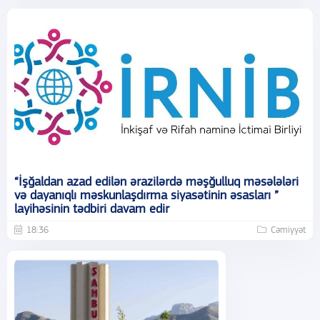
“İşğaldan azad edilən ərazilərdə məşğulluq məsələləri
və dayanıqlı məskunlaşdırma siyasətinin əsasları ”
layihəsinin tədbiri davam edir
18:36
Cəmiyyət