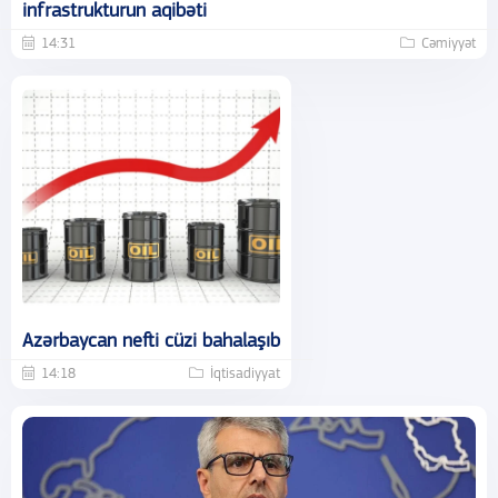
infrastrukturun aqibəti
14:31
Cəmiyyət
Azərbaycan nefti cüzi bahalaşıb
14:18
İqtisadiyyat