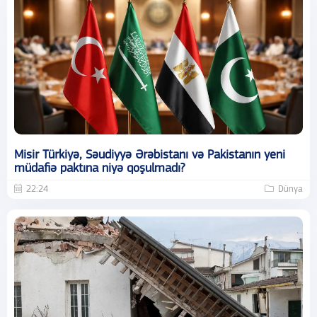
Misir Türkiyə, Səudiyyə Ərəbistanı və Pakistanın yeni
müdafiə paktına niyə qoşulmadı?
22:24
Dünya