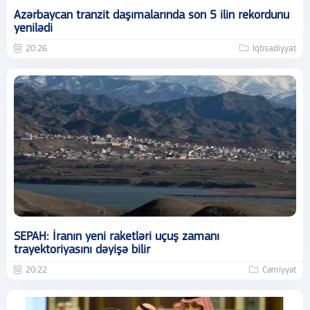
Azərbaycan tranzit daşımalarında son 5 ilin rekordunu
yenilədi
20:26
İqtisadiyyat
SEPAH: İranın yeni raketləri uçuş zamanı
trayektoriyasını dəyişə bilir
20:22
Cəmiyyət