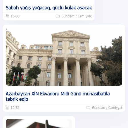
Sabah yağış yağacaq, güclü külək əsəcək
13:00
Gündəm / Cəmiyyət
Azərbaycan XİN Ekvadoru Milli Günü münasibətilə
təbrik edib
12:32
Gündəm / Cəmiyyət