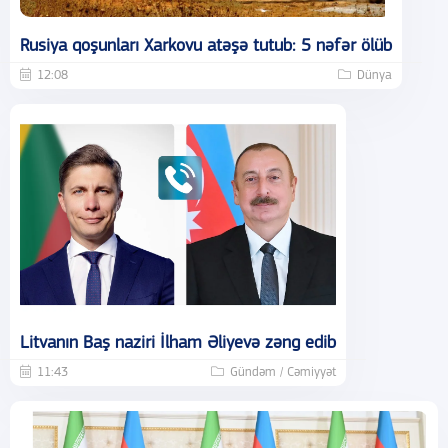
Rusiya qoşunları Xarkovu atəşə tutub: 5 nəfər ölüb
12:08
Dünya
Litvanın Baş naziri İlham Əliyevə zəng edib
11:43
Gündəm / Cəmiyyət