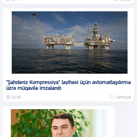
"Şahdəniz Kompressiya" layihəsi üçün avtomatlaşdırma
üzrə müqavilə imzalanıb
15:56
Cəmiyyət