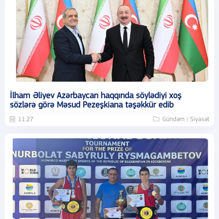
İlham Əliyev Azərbaycan haqqında söylədiyi xoş
sözlərə görə Məsud Pezeşkiana təşəkkür edib
11:27
Gündəm / Siyasət