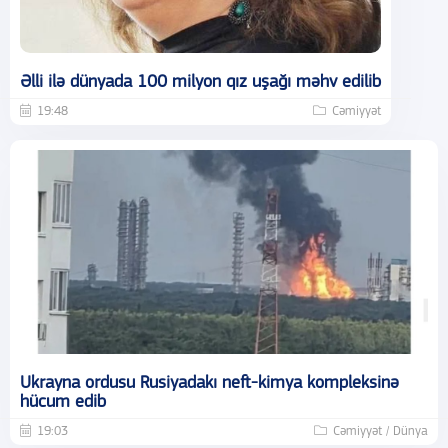
Əlli ilə dünyada 100 milyon qız uşağı məhv edilib
19:48
Cəmiyyət
Ukrayna ordusu Rusiyadakı neft-kimya kompleksinə
hücum edib
19:03
Cəmiyyət / Dünya