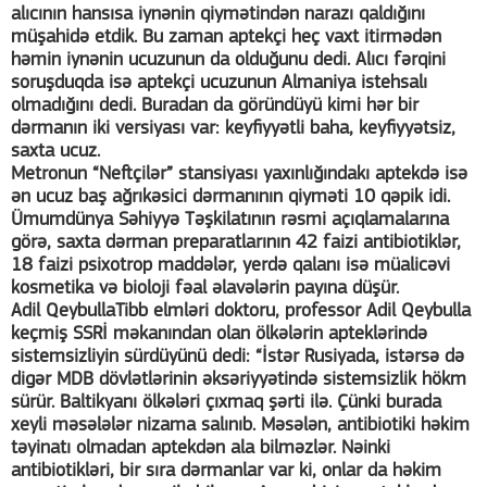
alıcının hansısa iynənin qiymətindən narazı qaldığını
müşahidə etdik. Bu zaman aptekçi heç vaxt itirmədən
həmin iynənin ucuzunun da olduğunu dedi. Alıcı fərqini
soruşduqda isə aptekçi ucuzunun Almaniya istehsalı
olmadığını dedi. Buradan da göründüyü kimi hər bir
dərmanın iki versiyası var: keyfiyyətli baha, keyfiyyətsiz,
saxta ucuz.
Metronun “Neftçilər” stansiyası yaxınlığındakı aptekdə isə
ən ucuz baş ağrıkəsici dərmanının qiyməti 10 qəpik idi.
Ümumdünya Səhiyyə Təşkilatının rəsmi açıqlamalarına
görə, saxta dərman preparatlarının 42 faizi antibiotiklər,
18 faizi psixotrop maddələr, yerdə qalanı isə müalicəvi
kosmetika və bioloji fəal əlavələrin payına düşür.
Adil QeybullaTibb elmləri doktoru, professor Adil Qeybulla
keçmiş SSRİ məkanından olan ölkələrin apteklərində
sistemsizliyin sürdüyünü dedi: “İstər Rusiyada, istərsə də
digər MDB dövlətlərinin əksəriyyətində sistemsizlik hökm
sürür. Baltikyanı ölkələri çıxmaq şərti ilə. Çünki burada
xeyli məsələlər nizama salınıb. Məsələn, antibiotiki həkim
təyinatı olmadan aptekdən ala bilməzlər. Nəinki
antibiotikləri, bir sıra dərmanlar var ki, onlar da həkim