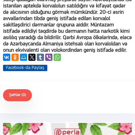
istənilən aptekdə korvalolun satıldığını və kifayət qədər
də alıcısının olduğunu görmək mümkündür. 20-ci əsrin
əvvəllərindən tibdə geniş istifadə edilən korvalol
sakitləşdirici dərmanlar qrupuna aiddir. Müntəzəm
istifadə edildiyi təqdirdə bu dərmanın hətta narkotik kimi
asılılıq yaradığı da bildirilir. Qərbi Avropa ölkələrində, eləcə
də Azərbaycanda Almaniya istehsalı olan korvaloldan və
onun ekvivalenti olan volokordindən geniş istifadə edilir.
Facebook-da Paylaş
Şərhlər (0)