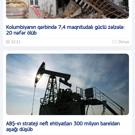
Kolumbiyanın qərbində 7,4 maqnitudalı güclü zəlzələ:
20 nəfər ölüb
22:21
Dünya
ABŞ-ın strateji neft ehtiyatları 300 milyon bareldən
aşağı düşüb