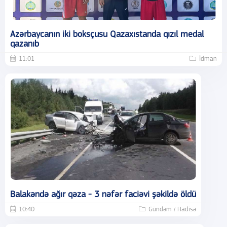
Azərbaycanın iki boksçusu Qazaxıstanda qızıl medal
qazanıb
11:01
İdman
Balakəndə ağır qəza - 3 nəfər faciəvi şəkildə öldü
10:40
Gündəm / Hadisə