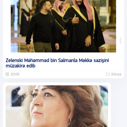
Zelenski Məhəmməd bin Salmanla Məkkə sazişini
müzakirə edib
20:00
Dünya