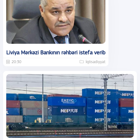
Liviya Mərkəzi Bankının rəhbəri istefa verib
20:30
İqtisadiyyat