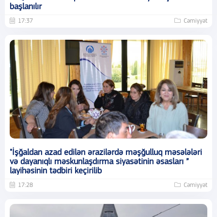
başlanılır
17:37
Cəmiyyət
"İşğaldan azad edilən ərazilərdə məşğulluq məsələləri
və dayanıqlı məskunlaşdırma siyasətinin əsasları ”
layihəsinin tədbiri keçirilib
17:28
Cəmiyyət