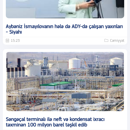
Aybəniz İsmayılovanın hələ də ADY-də çalışan yaxınları
- Siyahı
15:23
Cəmiyyət
Səngəçal terminalı ilə neft və kondensat ixracı
təxminən 100 milyon barel təşkil edib