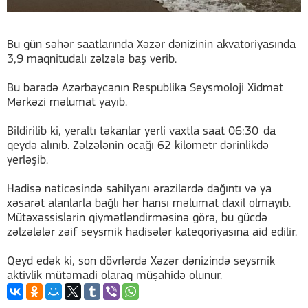
Bu gün səhər saatlarında Xəzər dənizinin akvatoriyasında
3,9 maqnitudalı zəlzələ baş verib.
Bu barədə Azərbaycanın Respublika Seysmoloji Xidmət
Mərkəzi məlumat yayıb.
Bildirilib ki, yeraltı təkanlar yerli vaxtla saat 06:30-da
qeydə alınıb. Zəlzələnin ocağı 62 kilometr dərinlikdə
yerləşib.
Hadisə nəticəsində sahilyanı ərazilərdə dağıntı və ya
xəsarət alanlarla bağlı hər hansı məlumat daxil olmayıb.
Mütəxəssislərin qiymətləndirməsinə görə, bu gücdə
zəlzələlər zəif seysmik hadisələr kateqoriyasına aid edilir.
Qeyd edək ki, son dövrlərdə Xəzər dənizində seysmik
aktivlik mütəmadi olaraq müşahidə olunur.