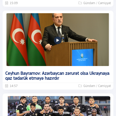
15:09
Gündəm / Cəmiyyət
Ceyhun Bayramov: Azərbaycan zərurət olsa Ukraynaya
qaz tədarük etməyə hazırdır
14:57
Gündəm / Cəmiyyət