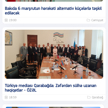
Bakıda 6 marşrutun hərəkəti alternativ küçələrlə təşkil
ediləcək
19:00
Cəmiyyət
Türkiyə mediası Qarabağda: Zəfərdən sülhə uzanan
həqiqətlər - ÖZƏL
18:59
Qarabağ