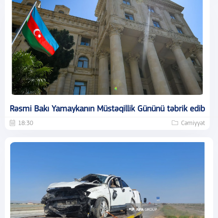
Rəsmi Bakı Yamaykanın Müstəqillik Gününü təbrik edib
18:30
Cəmiyyət