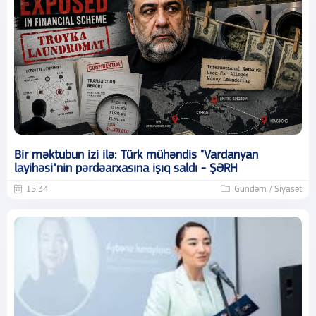
Bir məktubun izi ilə: Türk mühəndis "Vardanyan
layihəsi"nin pərdəarxasına işıq saldı - ŞƏRH
15:34
Gündəm / Siyasət