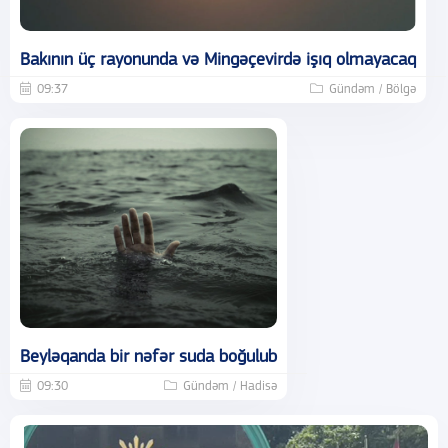
Bakının üç rayonunda və Mingəçevirdə işıq olmayacaq
09:37
Gündəm / Bölgə
Beyləqanda bir nəfər suda boğulub
09:30
Gündəm / Hadisə