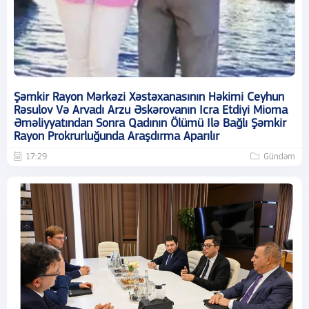
Şəmkir Rayon Mərkəzi Xəstəxanasının Həkimi Ceyhun
Rəsulov Və Arvadı Arzu Əskərovanın Icra Etdiyi Mioma
Əməliyyatından Sonra Qadının Ölümü Ilə Bağlı Şəmkir
Rayon Prokrurluğunda Araşdırma Aparılır
17:29
Gündəm