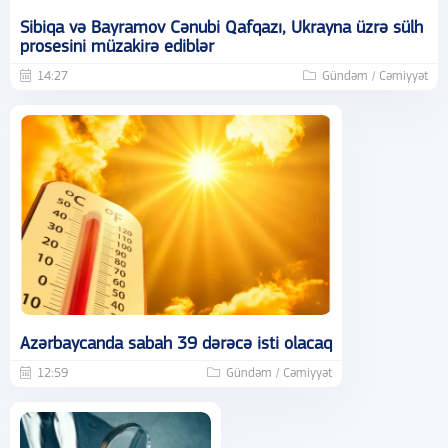
Sibiqa və Bayramov Cənubi Qafqazı, Ukrayna üzrə sülh
prosesini müzakirə ediblər
14:27
Gündəm / Cəmiyyət
Azərbaycanda sabah 39 dərəcə isti olacaq
12:59
Gündəm / Cəmiyyət