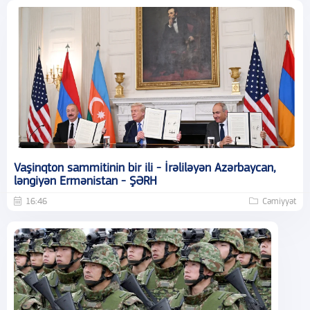
Vaşinqton sammitinin bir ili - İrəliləyən Azərbaycan,
ləngiyən Ermənistan - ŞƏRH
16:46
Cəmiyyət