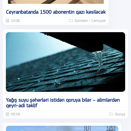
Ceyranbatanda 1500 abonentin qazı kəsiləcək
10:06
Gündəm / Cəmiyyət
Yağış suyu şəhərləri istidən qoruya bilər – alimlərdən
qeyri-adi təklif
09:59
Dünya