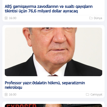
ABŞ gəmiqayırma zavodlarının və sualtı qayıqların
tikintisi üçün 76,6 milyard dollar ayıracaq
16:00
Dünya
Professor yazır:Ədalətin hökmü, separatizmin
nekroloqu
16:00
Cəmiyyət