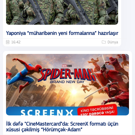
Yaponiya “müharibənin yeni formalarına” hazırlaşır
16:42
Dünya
İlk dəfə "CineMastercard"da: ScreenX formatı üçün
xüsusi çəkilmiş “Hörümçək-Adam”