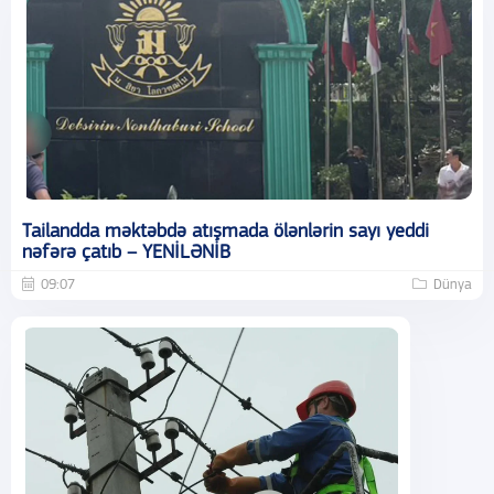
Tailandda məktəbdə atışmada ölənlərin sayı yeddi
nəfərə çatıb – YENİLƏNİB
09:07
Dünya