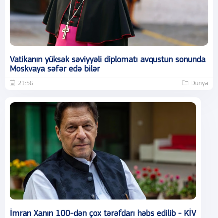
Vatikanın yüksək səviyyəli diplomatı avqustun sonunda
Moskvaya səfər edə bilər
21:56
Dünya
İmran Xanın 100-dən çox tərəfdarı həbs edilib - KİV