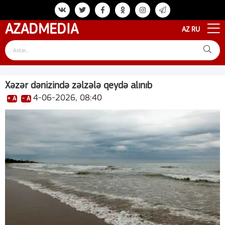
AZAD
MEDIA
AZ
RU
Xəzər dənizində zəlzələ qeydə alınıb
4-06-2026, 08:40
+ A
- A