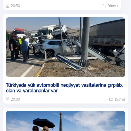
20:30
Dünya
Türkiyədə yük avtomobili nəqliyyat vasitələrinə çırpılıb,
ölən və yaralananlar var
20:00
Dünya