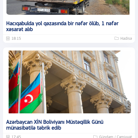
Hacıqabulda yol qəzasında bir nəfər ölüb, 1 nəfər
xəsarət alıb
18:15
Hadisə
Azərbaycan XİN Boliviyanı Müstəqillik Günü
münasibətilə təbrik edib
17:45
Gündəm / Cəmiyyət