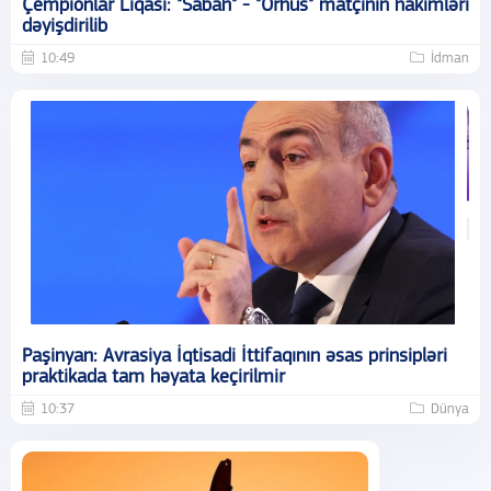
Çempionlar Liqası: "Sabah" - "Orhus" matçının hakimləri
dəyişdirilib
10:49
İdman
Paşinyan: Avrasiya İqtisadi İttifaqının əsas prinsipləri
praktikada tam həyata keçirilmir
10:37
Dünya