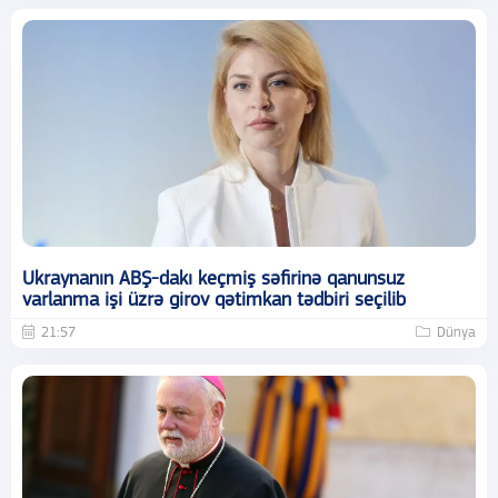
Ukraynanın ABŞ-dakı keçmiş səfirinə qanunsuz
varlanma işi üzrə girov qətimkan tədbiri seçilib
21:57
Dünya