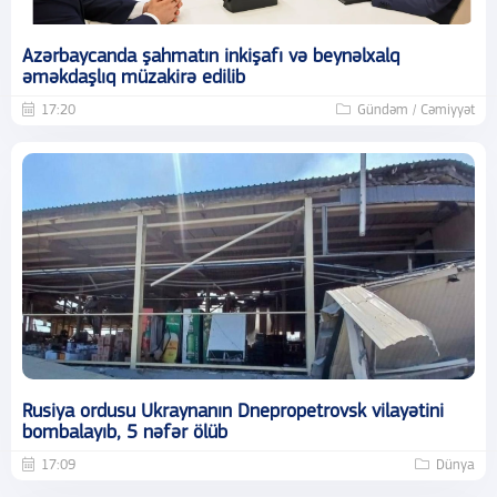
Azərbaycanda şahmatın inkişafı və beynəlxalq
əməkdaşlıq müzakirə edilib
17:20
Gündəm / Cəmiyyət
Rusiya ordusu Ukraynanın Dnepropetrovsk vilayətini
bombalayıb, 5 nəfər ölüb
17:09
Dünya