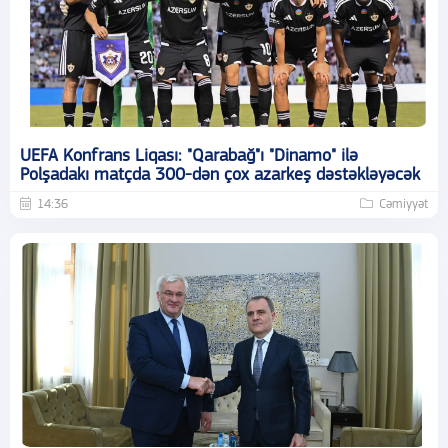
UEFA Konfrans Liqası: "Qarabağ"ı "Dinamo" ilə
Polşadakı matçda 300-dən çox azarkeş dəstəkləyəcək
14:36
Cəmiyyət