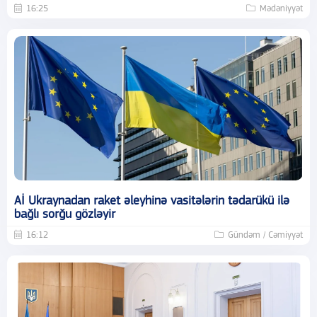
16:25
Mədəniyyət
Aİ Ukraynadan raket əleyhinə vasitələrin tədarükü ilə
bağlı sorğu gözləyir
16:12
Gündəm / Cəmiyyət