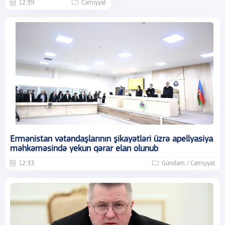
12:39
Cəmiyyət
Ermənistan vətəndaşlarının şikayətləri üzrə apellyasiya
məhkəməsində yekun qərar elan olunub
12:33
Gündəm / Cəmiyyət