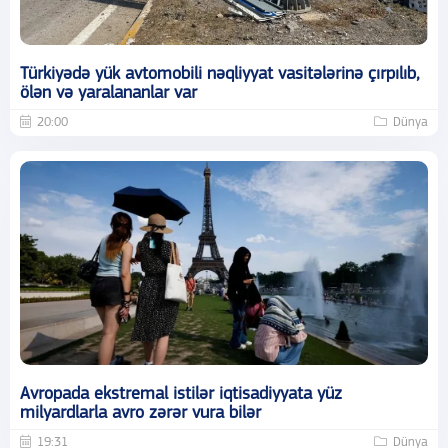
Türkiyədə yük avtomobili nəqliyyat vasitələrinə çırpılıb,
ölən və yaralananlar var
20:00
Dünya
Avropada ekstremal istilər iqtisadiyyata yüz
milyardlarla avro zərər vura bilər
19:31
Dünya