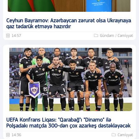
Ceyhun Bayramov: Azərbaycan zərurət olsa Ukraynaya
qaz tədarük etməyə hazırdır
14:57
Gündəm / Cəmiyyət
UEFA Konfrans Liqası: "Qarabağ"ı "Dinamo" ilə
Polşadakı matçda 300-dən çox azarkeş dəstəkləyəcək
14:36
Cəmiyyət