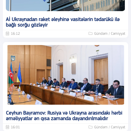
Aİ Ukraynadan raket əleyhinə vasitələrin tədarükü ilə
bağlı sorğu gözləyir
16:12
Gündəm / Cəmiyyət
Ceyhun Bayramov: Rusiya və Ukrayna arasındakı hərbi
əməliyyatlar ən qısa zamanda dayandırılmalıdır
16:01
Gündəm / Cəmiyyət