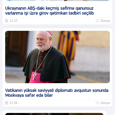
Ukraynanın ABŞ-dakı keçmiş səfirinə qanunsuz
varlanma işi üzrə girov qətimkan tədbiri seçilib
21:57
Dünya
Vatikanın yüksək səviyyəli diplomatı avqustun sonunda
Moskvaya səfər edə bilər
21:56
Dünya