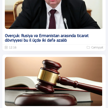
Overçuk: Rusiya və Ermənistan arasında ticarət
dövriyyəsi bu il üçdə iki dəfə azalıb
12:16
Cəmiyyət