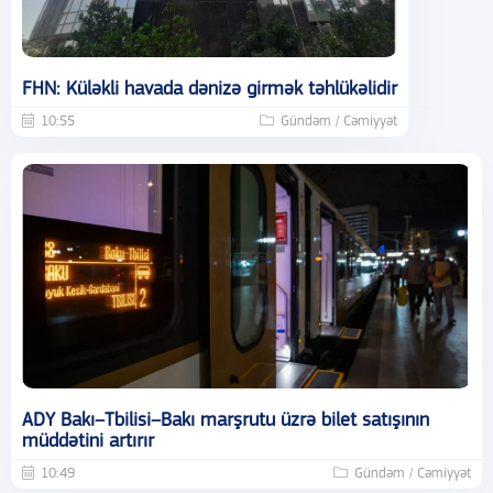
FHN: Küləkli havada dənizə girmək təhlükəlidir
10:55
Gündəm / Cəmiyyət
ADY Bakı–Tbilisi–Bakı marşrutu üzrə bilet satışının
müddətini artırır
10:49
Gündəm / Cəmiyyət