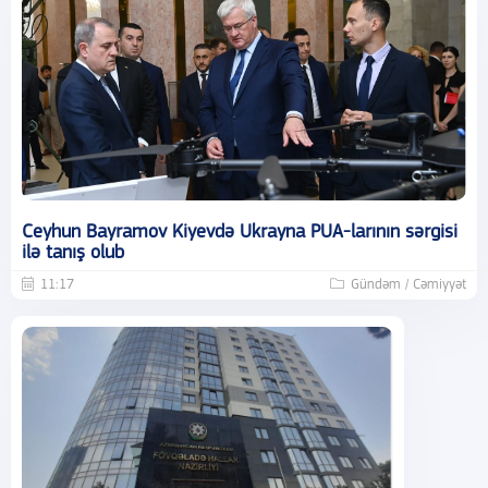
Ceyhun Bayramov Kiyevdə Ukrayna PUA-larının sərgisi
ilə tanış olub
11:17
Gündəm / Cəmiyyət