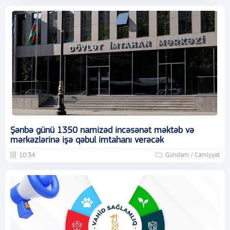
Şənbə günü 1350 namizəd incəsənət məktəb və
mərkəzlərinə işə qəbul imtahanı verəcək
10:34
Gündəm / Cəmiyyət