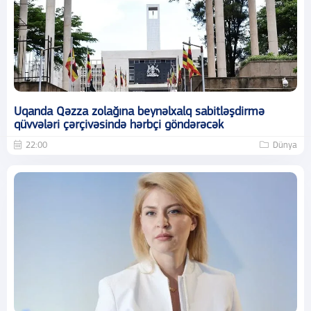
Uqanda Qəzza zolağına beynəlxalq sabitləşdirmə
qüvvələri çərçivəsində hərbçi göndərəcək
22:00
Dünya