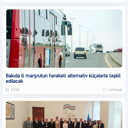
Bakıda 6 marşrutun hərəkəti alternativ küçələrlə təşkil
ediləcək
19:00
Cəmiyyət