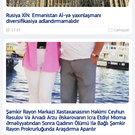
Rusiya XİN: Ermənistan Aİ-yə yaxınlaşmanı
diversifikasiya adlandırmamalıdır
17:37
Cəmiyyət
Şəmkir Rayon Mərkəzi Xəstəxanasının Həkimi Ceyhun
Rəsulov Və Arvadı Arzu Əskərovanın Icra Etdiyi Mioma
Əməliyyatından Sonra Qadının Ölümü Ilə Bağlı Şəmkir
Rayon Prokrurluğunda Araşdırma Aparılır