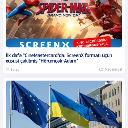
İlk dəfə "CineMastercard"da: ScreenX formatı üçün
xüsusi çəkilmiş “Hörümçək-Adam”
16:25
Mədəniyyət