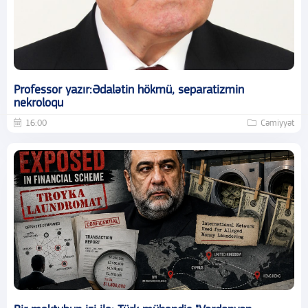
Professor yazır:Ədalətin hökmü, separatizmin
nekroloqu
16:00
Cəmiyyət