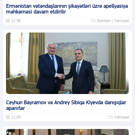
Ermənistan vətəndaşlarının şikayətləri üzrə apellyasiya
məhkəməsi davam etdirilir
11:38
Gündəm / Cəmiyyət
Ceyhun Bayramov və Andrey Sibiqa Kiyevdə danışıqlar
aparırlar
11:29
Cəmiyyət