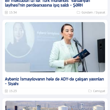
Bir məktubun izi ilə: Türk mühəndis "Vardanyan
layihəsi"nin pərdəarxasına işıq saldı - ŞƏRH
15:34
Gündəm / Siyasət
Aybəniz İsmayılovanın hələ də ADY-də çalışan yaxınları
- Siyahı
15:23
Cəmiyyət