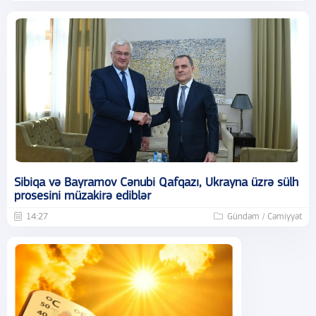
Sibiqa və Bayramov Cənubi Qafqazı, Ukrayna üzrə sülh
prosesini müzakirə ediblər
14:27
Gündəm / Cəmiyyət