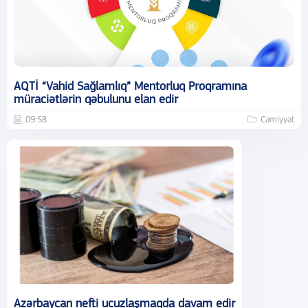
AQTİ “Vahid Sağlamlıq” Mentorluq Proqramına
müraciətlərin qəbulunu elan edir
09:58
Cəmiyyət
Azərbaycan nefti ucuzlaşmaqda davam edir