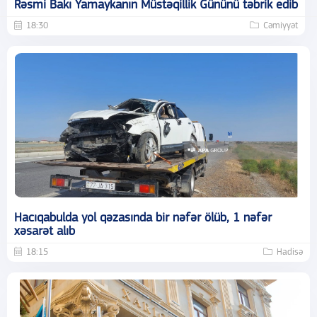
Rəsmi Bakı Yamaykanın Müstəqillik Gününü təbrik edib
18:30
Cəmiyyət
Hacıqabulda yol qəzasında bir nəfər ölüb, 1 nəfər
xəsarət alıb
18:15
Hadisə