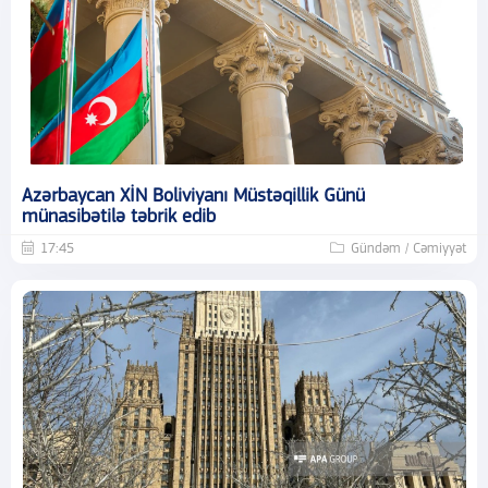
Azərbaycan XİN Boliviyanı Müstəqillik Günü
münasibətilə təbrik edib
17:45
Gündəm / Cəmiyyət