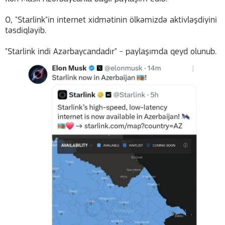
O, "Starlink"in internet xidmətinin ölkəmizdə aktivləşdiyini
təsdiqləyib.
"Starlink indi Azərbaycandadır" - paylaşımda qeyd olunub.