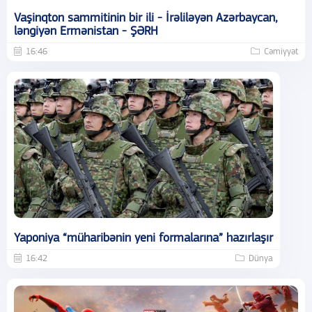
Vaşinqton sammitinin bir ili - İrəliləyən Azərbaycan,
ləngiyən Ermənistan - ŞƏRH
16:46
Cəmiyyət
Yaponiya “müharibənin yeni formalarına” hazırlaşır
16:42
Dünya