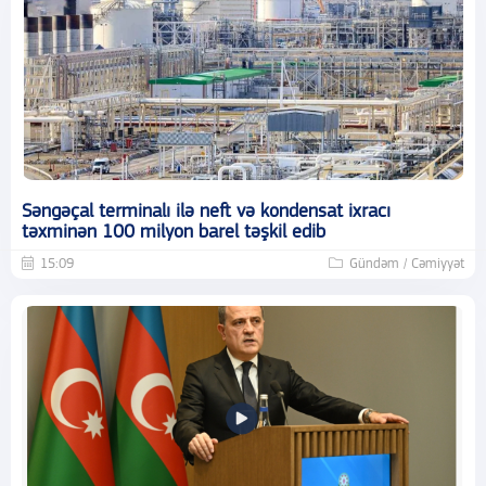
Səngəçal terminalı ilə neft və kondensat ixracı
təxminən 100 milyon barel təşkil edib
15:09
Gündəm / Cəmiyyət