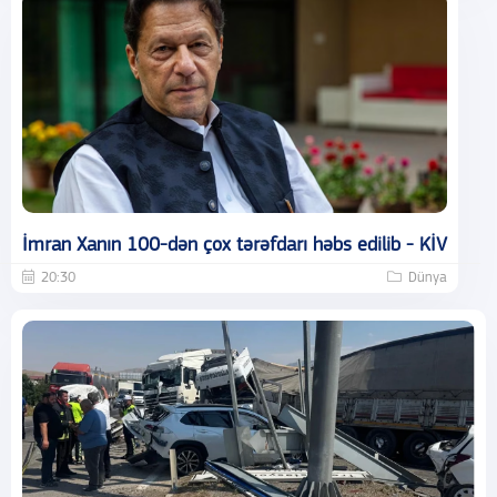
İmran Xanın 100-dən çox tərəfdarı həbs edilib - KİV
20:30
Dünya