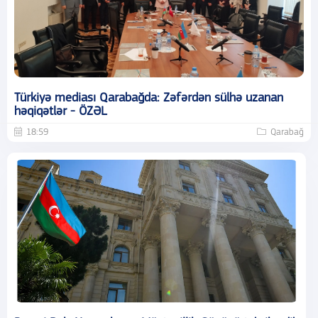
Türkiyə mediası Qarabağda: Zəfərdən sülhə uzanan
həqiqətlər - ÖZƏL
18:59
Qarabağ