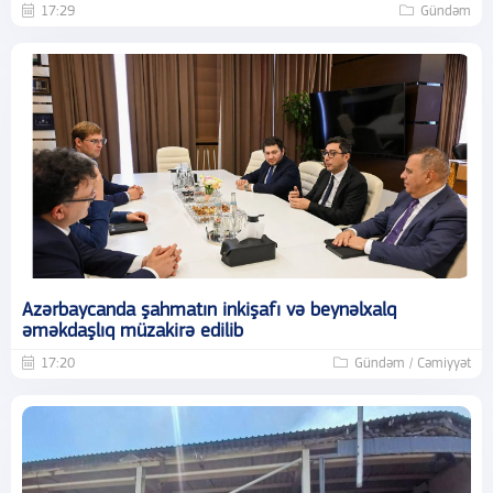
17:29
Gündəm
Azərbaycanda şahmatın inkişafı və beynəlxalq
əməkdaşlıq müzakirə edilib
17:20
Gündəm / Cəmiyyət