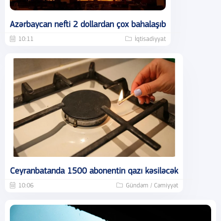
Azərbaycan nefti 2 dollardan çox bahalaşıb
10:11
İqtisadiyyat
Ceyranbatanda 1500 abonentin qazı kəsiləcək
10:06
Gündəm / Cəmiyyət