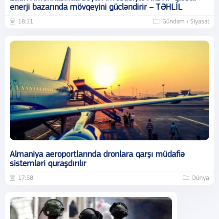
enerji bazarında mövqeyini gücləndirir – TƏHLİL
18:11
Gündəm / Siyasət
Almaniya aeroportlarında dronlara qarşı müdafiə
sistemləri quraşdırılır
17:58
Dünya