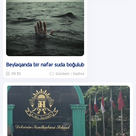
Beyləqanda bir nəfər suda boğulub
09:30
Gündəm / Hadisə