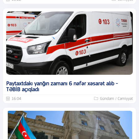
Paytaxtdakı yanğın zamanı 6 nəfər xəsarət alıb -
TƏBİB açıqladı
16:04
Gündəm / Cəmiyyət