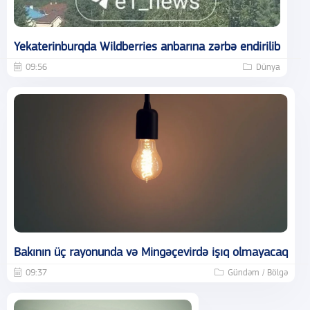
Yekaterinburqda Wildberries anbarına zərbə endirilib
09:56
Dünya
Bakının üç rayonunda və Mingəçevirdə işıq olmayacaq
09:37
Gündəm / Bölgə