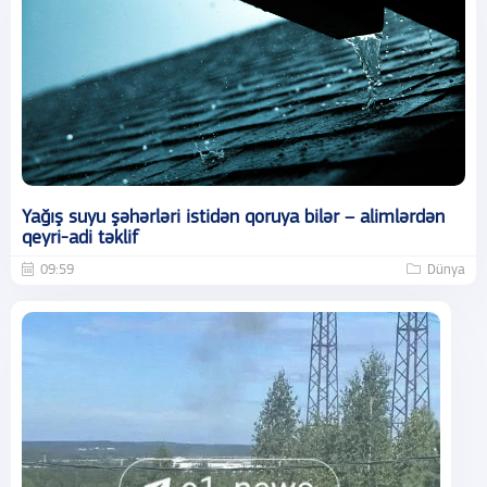
Yağış suyu şəhərləri istidən qoruya bilər – alimlərdən
qeyri-adi təklif
09:59
Dünya