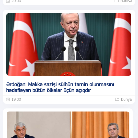
20:00
Hadisə
Ərdoğan: Məkkə sazişi sülhün təmin olunmasını
hədəfləyən bütün ölkələr üçün açıqdır
19:00
Dünya