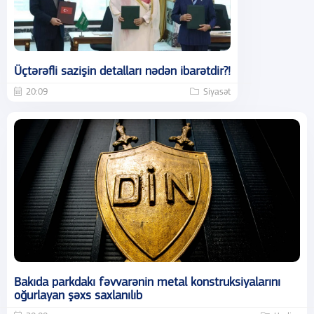
Üçtərəfli sazişin detalları nədən ibarətdir?!
20:09
Siyasət
Bakıda parkdakı fəvvarənin metal konstruksiyalarını
oğurlayan şəxs saxlanılıb