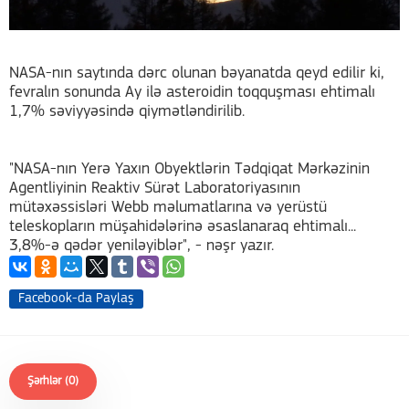
NASA-nın saytında dərc olunan bəyanatda qeyd edilir ki,
fevralın sonunda Ay ilə asteroidin toqquşması ehtimalı
1,7% səviyyəsində qiymətləndirilib.
"NASA-nın Yerə Yaxın Obyektlərin Tədqiqat Mərkəzinin
Agentliyinin Reaktiv Sürət Laboratoriyasının
mütəxəssisləri Webb məlumatlarına və yerüstü
teleskopların müşahidələrinə əsaslanaraq ehtimalı...
3,8%-ə qədər yeniləyiblər", - nəşr yazır.
Facebook-da Paylaş
Şərhlər (0)