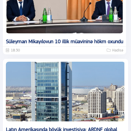
Süleyman Mikayılovun 10 illik müavininə hökm oxundu
18:30
Hadisə
Latın Amerikasında böyük investisiya: ARDNF qlobal