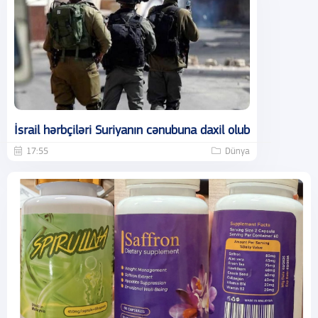
İsrail hərbçiləri Suriyanın cənubuna daxil olub
17:55
Dünya