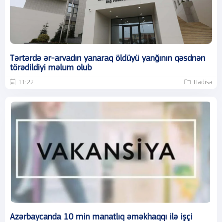
Tərtərdə ər-arvadın yanaraq öldüyü yanğının qəsdnən
törədildiyi məlum olub
11:22
Hadisə
Azərbaycanda 10 min manatlıq əməkhaqqı ilə işçi