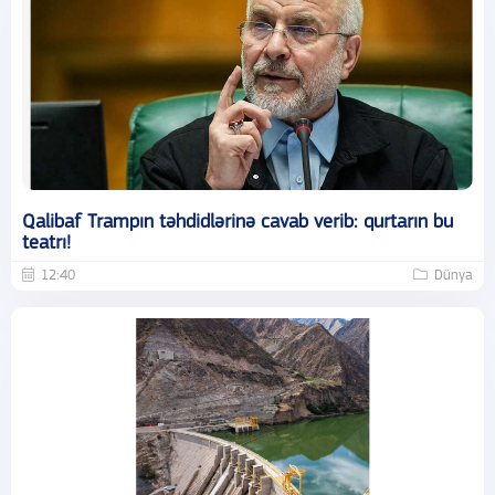
Qalibaf Trampın təhdidlərinə cavab verib: qurtarın bu
teatrı!
12:40
Dünya