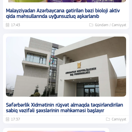
Malayziyadan Azərbaycana gətirilən bəzi bioloji aktiv
qida məhsullarında uyğunsuzluq aşkarlanıb
17:43
Gündəm / Cəmiyyət
Səfərbərlik Xidmətinin rüşvət almaqda təqsirləndirilən
sabiq vəzifəli şəxslərinin məhkəməsi başlayır
17:37
Cəmiyyət