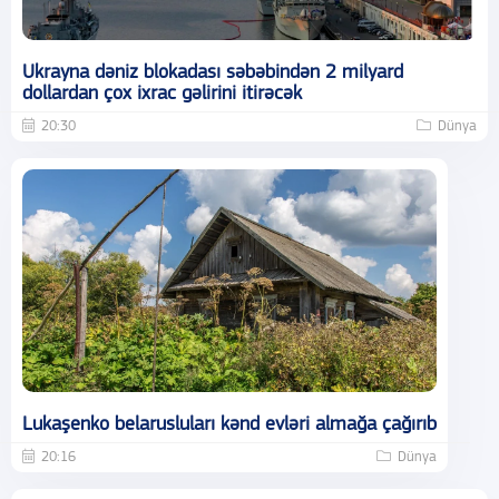
Ukrayna dəniz blokadası səbəbindən 2 milyard
dollardan çox ixrac gəlirini itirəcək
20:30
Dünya
Lukaşenko belarusluları kənd evləri almağa çağırıb
20:16
Dünya