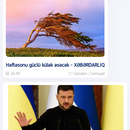
Həftəsonu güclü külək əsəcək - XƏBƏRDARLIQ
16:39
Gündəm / Cəmiyyət