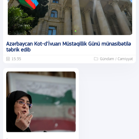
Azərbaycan Kot-d'İvuarı Müstəqillik Günü münasibətilə
təbrik edib
15:35
Gündəm / Cəmiyyət