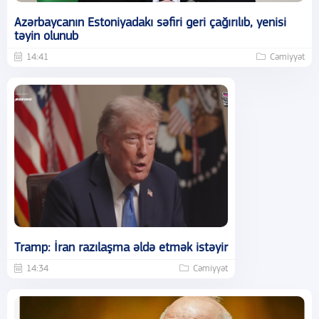
Azərbaycanın Estoniyadakı səfiri geri çağırılıb, yenisi
təyin olunub
14:41
Cəmiyyət
Tramp: İran razılaşma əldə etmək istəyir
14:34
Cəmiyyət