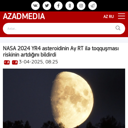
AZAD
MEDIA
AZ
RU
NASA 2024 YR4 asteroidinin Ay RT ilə toqquşması
riskinin artdığını bildirdi
3-04-2025, 08:25
+ A
- A