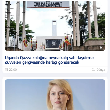
Uqanda Qəzza zolağına beynəlxalq sabitləşdirmə
qüvvələri çərçivəsində hərbçi göndərəcək
22:00
Dünya