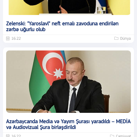
Zelenski: "Yaroslavl" neft emalı zavoduna endirilən
zərbə uğurlu olub
16:22
Dünya
Azərbaycanda Media və Yayım Şurası yaradıldı – MEDİA
və Audiovizual Şura birləşdirildi
16:22
Cəmiyyət