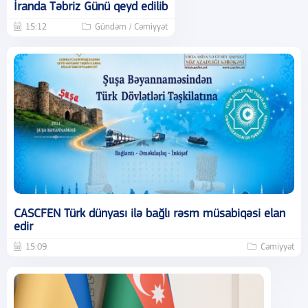
İranda Təbriz Günü qeyd edilib
15:12
Gündəm / Cəmiyyət
CASCFEN Türk dünyası ilə bağlı rəsm müsabiqəsi elan
edir
15:09
Cəmiyyət