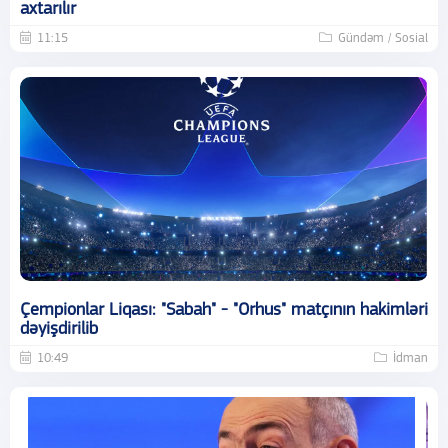
axtarılır
11:15
Gündəm / Sosial
Çempionlar Liqası: "Sabah" - "Orhus" matçının hakimləri
dəyişdirilib
10:49
İdman