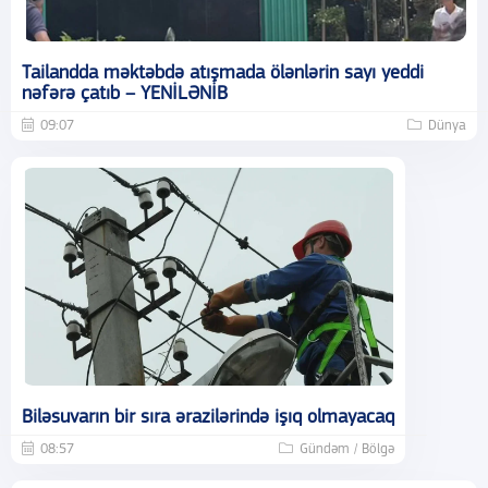
Tailandda məktəbdə atışmada ölənlərin sayı yeddi
nəfərə çatıb – YENİLƏNİB
09:07
Dünya
Biləsuvarın bir sıra ərazilərində işıq olmayacaq
08:57
Gündəm / Bölgə