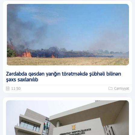
Zərdabda qəsdən yanğın törətməkdə şübhəli bilinən
şəxs saxlanılıb
11:50
Cəmiyyət