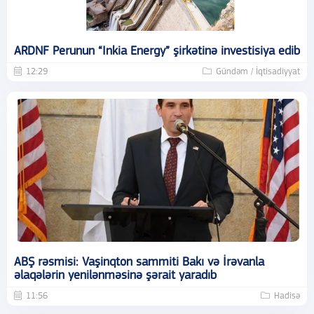
ARDNF Perunun “Inkia Energy” şirkətinə investisiya edib
12:29
Gündəm / İqtisadiyyat
ABŞ rəsmisi: Vaşinqton sammiti Bakı və İrəvanla
əlaqələrin yenilənməsinə şərait yaradıb
11:56
Hadisə