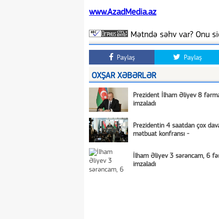
www.AzadMedia.az
Mətndə səhv var? Onu siç
Paylaş
Paylaş
OXŞAR XƏBƏRLƏR
Prezident İlham Əliyev 8 fərm
imzaladı
Prezidentin 4 saatdan çox da
mətbuat konfransı -
İlham Əliyev 3 sərəncam, 6 f
imzaladı