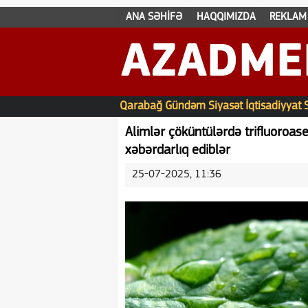
ANA SƏHİFƏ
HAQQIMIZDA
REKLAM
AZADME
Qarabağ
Gündəm
Siyasət
İqtisadiyyat
Alimlər çöküntülərdə trifluoroas
xəbərdarlıq ediblər
25-07-2025, 11:36