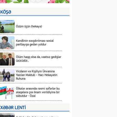
KÖŞƏ
Özüm üçün (hekayə)
Kəndlinin sıxışdırılması sosial
partlayışa gedən yoldur
Ölüm haqq olsa da, vaxtsız gedişlər
üzücüdür...
Vicdanın və Kişiliyin Ünvanına
Yazılan Məktub – Hacı Hekayətin
Ruhuna
Ölkələr arasında rəsmi səfərlər bu
əlaqələrə çox önəm verildiyinə bir
sübutdur - Özəl
XƏBƏR LENTİ