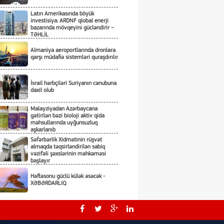
Latın Amerikasında böyük
investisiya: ARDNF qlobal enerji
bazarında mövqeyini gücləndirir –
TƏHLİL
Almaniya aeroportlarında dronlara
qarşı müdafiə sistemləri quraşdırılır
İsrail hərbçiləri Suriyanın cənubuna
daxil olub
Malayziyadan Azərbaycana
gətirilən bəzi bioloji aktiv qida
məhsullarında uyğunsuzluq
aşkarlanıb
Səfərbərlik Xidmətinin rüşvət
almaqda təqsirləndirilən sabiq
vəzifəli şəxslərinin məhkəməsi
başlayır
Həftəsonu güclü külək əsəcək -
XƏBƏRDARLIQ
Zelenski: "Yaroslavl" neft emalı
zavoduna endirilən zərbə uğurlu
olub