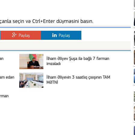
anla seçin və Ctrl+Enter düyməsini basın.
Paylaş
Paylaş
an
İlham Əliyev Şuşa ilə bağlı 7 fərman
imzaladı
vam edən
İlham Əliyevin 3 saatlıq çıxışının TAM
MƏTNİ
ərman