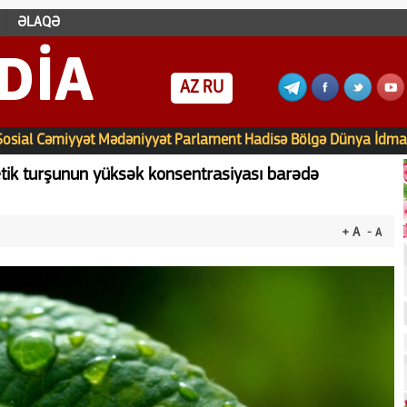
ƏLAQƏ
DIA
AZ
RU
Sosial
Cəmiyyət
Mədəniyyət
Parlament
Hadisə
Bölgə
Dünya
İdma
etik turşunun yüksək konsentrasiyası barədə
+ A
- A