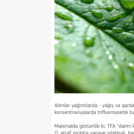
Alimlər yağıntılarda - yağış və qar
konsentrasiyalarda trifluoroasetik tu
Materialda göstərilib ki, TFA “daimi
O, ətraf mühitə sənaye istehsalı, h