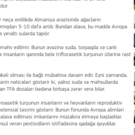
lur.
ir neçə onillikdə Almaniya ərazisində ağacların
n miqdarı 5-10 dəfə artıb. Bundan əlavə, bu maddə Avropa
eraltı sularda tapılır.
la məhv edilmir. Bunun əvəzinə suda, torpaqda və canlı
 insanların qanında belə triftorasetik turşunun izlərinə rast
kəli olması ilə bağlı mübahisə davam edir. Eyni zamanda,
ərin nəticələri göstərir ki, yalnız suda və məhsullarda
an TFA dozaları bədənə birbaşa zərər verə bilər.
uoroasetik turşunun insanların və heyvanların reproduktiv
tensial təsirini göstərir. Bunun fonunda Avropa alimləri
 əlavə edilməsi imkanlarını müzakirə etməyə başladılar.
hsul verən pestisidlərin istifadəsinə qadağa qoyublar.