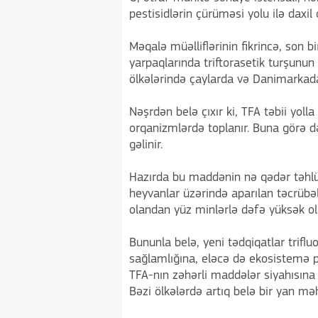
pestisidlərin çürüməsi yolu ilə daxil o
Məqalə müəlliflərinin fikrincə, son b
yarpaqlarında triftorasetik turşunu
ölkələrində çaylarda və Danimarkada y
Nəşrdən belə çıxır ki, TFA təbii yol
orqanizmlərdə toplanır. Buna görə də
gəlinir.
Hazırda bu maddənin nə qədər təhlü
heyvanlar üzərində aparılan təcrübəl
olandan yüz minlərlə dəfə yüksək ol
Bununla belə, yeni tədqiqatlar trifl
sağlamlığına, eləcə də ekosistemə po
TFA-nın zəhərli maddələr siyahısına
Bəzi ölkələrdə artıq belə bir yan mə