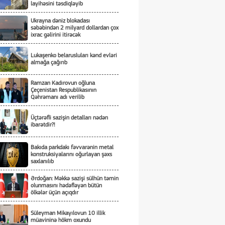
layihəsini təsdiqləyib
Ukrayna dəniz blokadası
səbəbindən 2 milyard dollardan çox
ixrac gəlirini itirəcək
Lukaşenko belarusluları kənd evləri
almağa çağırıb
Ramzan Kadırovun oğluna
Çeçenistan Respublikasının
Qəhrəmanı adı verilib
Üçtərəfli sazişin detalları nədən
ibarətdir?!
Bakıda parkdakı fəvvarənin metal
konstruksiyalarını oğurlayan şəxs
saxlanılıb
Ərdoğan: Məkkə sazişi sülhün təmin
olunmasını hədəfləyən bütün
ölkələr üçün açıqdır
Süleyman Mikayılovun 10 illik
müavininə hökm oxundu