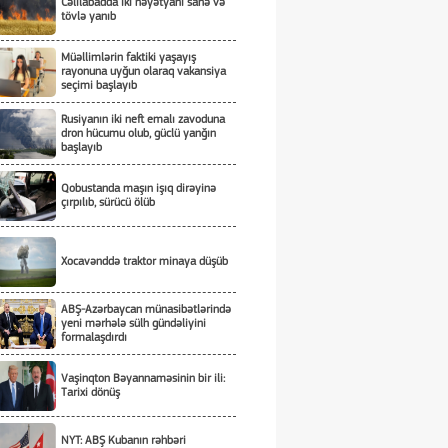
Cəlilabadda iki həyətyanı sahə və
tövlə yanıb
Müəllimlərin faktiki yaşayış
rayonuna uyğun olaraq vakansiya
seçimi başlayıb
Rusiyanın iki neft emalı zavoduna
dron hücumu olub, güclü yanğın
başlayıb
Qobustanda maşın işıq dirəyinə
çırpılıb, sürücü ölüb
Xocavənddə traktor minaya düşüb
ABŞ-Azərbaycan münasibətlərində
yeni mərhələ sülh gündəliyini
formalaşdırdı
Vaşinqton Bəyannaməsinin bir ili:
Tarixi dönüş
NYT: ABŞ Kubanın rəhbəri