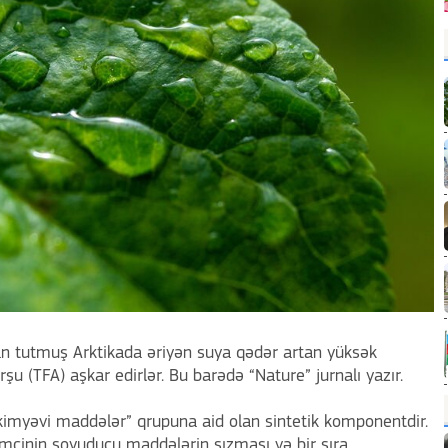
dan tutmuş Arktikada əriyən suya qədər artan yüksək
rşu (TFA) aşkar edirlər. Bu barədə “Nature” jurnalı yazır.
 kimyəvi maddələr” qrupuna aid olan sintetik komponentdir.
əmçinin soyuducu maddələrin sızması və bir sıra