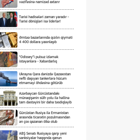
vəzifəsinə namizəd axtarır
Tarixi hadisələri zaman yaradır -
Tarixi dönüşləri isə liderlər!
Əmtəə bazarlarında qızılın qiyməti
4 400 dollara yaxınlaşıb
“Odissey”i pulsuz izləmək
istəyənlərə - Xəbərdarlıq
Ukrayna Qara dənizdə Qazaxıstan
nefti daşıyan tankerlərə hücum
etməməyi öhdəsinə götürüb
Azərbaycan Gürcüstandakı
münaqişənin sülh yolu ilə həllinə
tam dəstəyini bir daha təsdiqləyib
Gürcüstan Rusiya ilə Ermənistan
arasında ticarətin pozulmasından
ən çox qazanan ölkə olub
ABŞ Senatı Rusiyaya qarşı yeni
sanksiyalar haqqında qanun