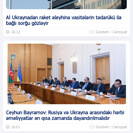
Aİ Ukraynadan raket əleyhinə vasitələrin tədarükü ilə
bağlı sorğu gözləyir
16:12
Gündəm / Cəmiyyət
Ceyhun Bayramov: Rusiya və Ukrayna arasındakı hərbi
əməliyyatlar ən qısa zamanda dayandırılmalıdır
16:01
Gündəm / Cəmiyyət