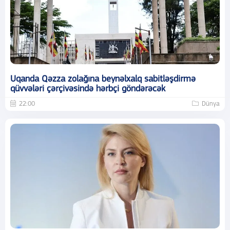
Uqanda Qəzza zolağına beynəlxalq sabitləşdirmə
qüvvələri çərçivəsində hərbçi göndərəcək
22:00
Dünya