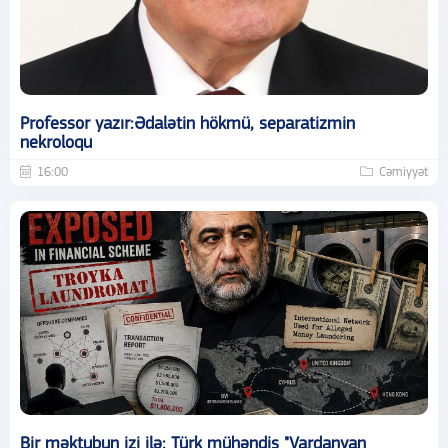
Professor yazır:Ədalətin hökmü, separatizmin
nekroloqu
16:00
Cəmiyyət
Bir məktubun izi ilə: Türk mühəndis "Vardanyan