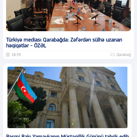
Türkiyə mediası Qarabağda: Zəfərdən sülhə uzanan
həqiqətlər - ÖZƏL
18:59
Qarabağ