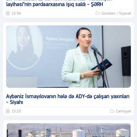
layihəsi"nin pərdəarxasına işıq saldı - ŞƏRH
15:34
Gündəm / Siyasət
Aybəniz İsmayılovanın hələ də ADY-də çalışan yaxınları
- Siyahı
15:23
Cəmiyyət