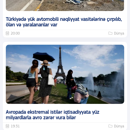
Türkiyədə yük avtomobili nəqliyyat vasitələrinə çırpılıb,
ölən və yaralananlar var
20:00
Dünya
Avropada ekstremal istilər iqtisadiyyata yüz
milyardlarla avro zərər vura bilər
19:31
Dünya