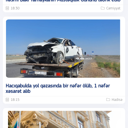
Rəsmi Bakı Yamaykanın Müstəqillik Gününü təbrik edib
18:30
Cəmiyyət
Hacıqabulda yol qəzasında bir nəfər ölüb, 1 nəfər
xəsarət alıb
18:15
Hadisə