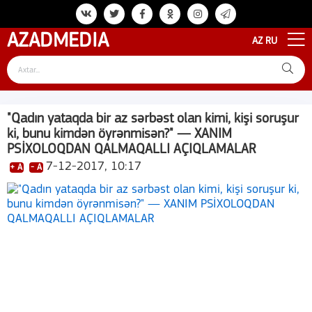
AZAD
MEDIA
AZ
RU
"Qadın yataqda bir az sərbəst olan kimi, kişi soruşur
ki, bunu kimdən öyrənmisən?" — XANIM
PSİXOLOQDAN QALMAQALLI AÇIQLAMALAR
7-12-2017, 10:17
+ A
- A