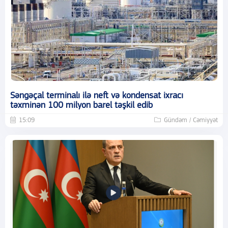
Səngəçal terminalı ilə neft və kondensat ixracı
təxminən 100 milyon barel təşkil edib
15:09
Gündəm / Cəmiyyət