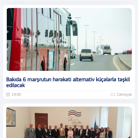
Bakıda 6 marşrutun hərəkəti alternativ küçələrlə təşkil
ediləcək
19:00
Cəmiyyət