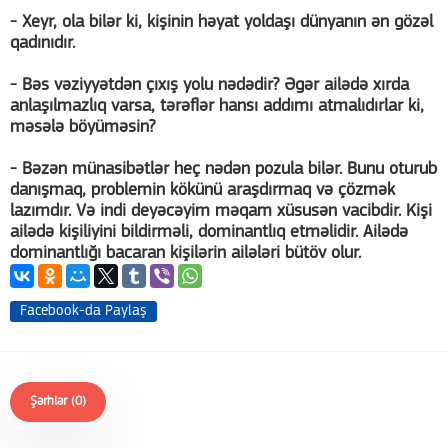
- Xeyr, ola bilər ki, kişinin həyat yoldaşı dünyanın ən gözəl
qadınıdır.
- Bəs vəziyyətdən çıxış yolu nədədir? Əgər ailədə xırda
anlaşılmazlıq varsa, tərəflər hansı addımı atmalıdırlar ki,
məsələ böyüməsin?
- Bəzən münasibətlər heç nədən pozula bilər. Bunu oturub
danışmaq, problemin kökünü araşdırmaq və çözmək
lazımdır. Və indi deyəcəyim məqam xüsusən vacibdir. Kişi
ailədə kişiliyini bildirməli, dominantlıq etməlidir. Ailədə
dominantlığı bacaran kişilərin ailələri bütöv olur.
Facebook-da Paylaş
Şərhlər (0)