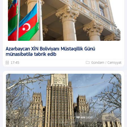
Azərbaycan XİN Boliviyanı Müstəqillik Günü
münasibətilə təbrik edib
17:45
Gündəm / Cəmiyyət