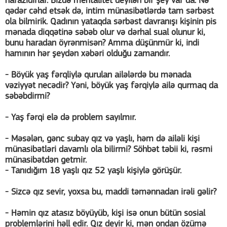
narazıdırlar. Bizdə mentalitet deyilən bir şey var da. Nə
qədər cəhd etsək də, intim münasibətlərdə tam sərbəst
ola bilmirik. Qadının yataqda sərbəst davranışı kişinin pis
mənada diqqətinə səbəb olur və dərhal sual olunur ki,
bunu haradan öyrənmisən? Amma düşünmür ki, indi
hamının hər şeydən xəbəri olduğu zamandır.
- Böyük yaş fərqliylə qurulan ailələrdə bu mənada
vəziyyət necədir? Yəni, böyük yaş fərqiylə ailə qurmaq da
səbəbdirmi?
- Yaş fərqi elə də problem sayılmır.
- Məsələn, gənc subay qız və yaşlı, həm də ailəli kişi
münasibətləri davamlı ola bilirmi? Söhbət təbii ki, rəsmi
münasibətdən getmir.
- Tanıdığım 18 yaşlı qız 52 yaşlı kişiylə görüşür.
- Sizcə qız sevir, yoxsa bu, maddi təmənnadan irəli gəlir?
- Həmin qız atasız böyüyüb, kişi isə onun bütün sosial
problemlərini həll edir. Qız deyir ki, mən ondan özümə