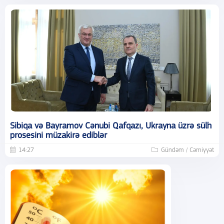
Sibiqa və Bayramov Cənubi Qafqazı, Ukrayna üzrə sülh
prosesini müzakirə ediblər
14:27
Gündəm / Cəmiyyət