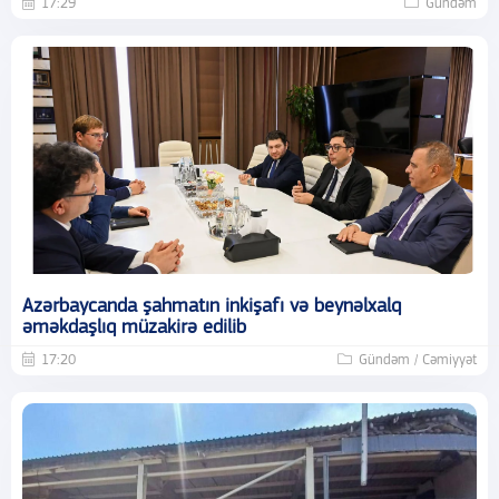
17:29
Gündəm
Azərbaycanda şahmatın inkişafı və beynəlxalq
əməkdaşlıq müzakirə edilib
17:20
Gündəm / Cəmiyyət