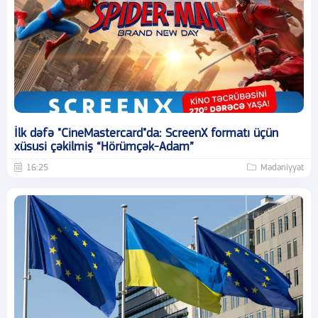
İlk dəfə "CineMastercard"da: ScreenX formatı üçün
xüsusi çəkilmiş “Hörümçək-Adam”
16:25
Mədəniyyət