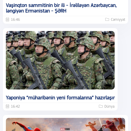
Vaşinqton sammitinin bir ili - İrəliləyən Azərbaycan,
ləngiyən Ermənistan - ŞƏRH
16:46
Cəmiyyət
Yaponiya “müharibənin yeni formalarına” hazırlaşır
16:42
Dünya