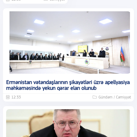
Ermənistan vətəndaşlarının şikayətləri üzrə apellyasiya
məhkəməsində yekun qərar elan olunub
12:33
Gündəm / Cəmiyyət