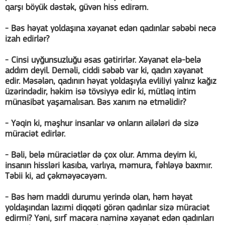
qarşı böyük dəstək, güvən hiss edirəm.
- Bəs həyat yoldaşına xəyanət edən qadınlar səbəbi necə
izah edirlər?
- Cinsi uyğunsuzluğu əsas gətirirlər. Xəyanət elə-belə
addım deyil. Deməli, ciddi səbəb var ki, qadın xəyanət
edir. Məsələn, qadının həyat yoldaşıyla evliliyi yalnız kağız
üzərindədir, həkim isə tövsiyyə edir ki, mütləq intim
münasibət yaşamalısan. Bəs xanım nə etməlidir?
- Yəqin ki, məşhur insanlar və onların ailələri də sizə
müraciət edirlər.
- Bəli, belə müraciətlər də çox olur. Amma deyim ki,
insanın hissləri kasıba, varlıya, məmura, fəhləyə baxmır.
Təbii ki, ad çəkməyəcəyəm.
- Bəs həm maddi durumu yerində olan, həm həyat
yoldaşından lazımi diqqəti görən qadınlar sizə müraciət
edirmi? Yəni, sırf macəra naminə xəyanət edən qadınları