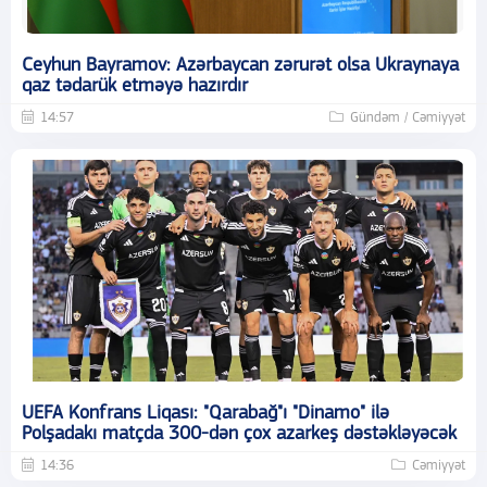
Ceyhun Bayramov: Azərbaycan zərurət olsa Ukraynaya
qaz tədarük etməyə hazırdır
14:57
Gündəm / Cəmiyyət
UEFA Konfrans Liqası: "Qarabağ"ı "Dinamo" ilə
Polşadakı matçda 300-dən çox azarkeş dəstəkləyəcək
14:36
Cəmiyyət