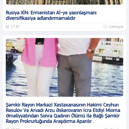
Rusiya XİN: Ermənistan Aİ-yə yaxınlaşmanı
diversifikasiya adlandırmamalıdır
17:37
Cəmiyyət
Şəmkir Rayon Mərkəzi Xəstəxanasının Həkimi Ceyhun
Rəsulov Və Arvadı Arzu Əskərovanın Icra Etdiyi Mioma
Əməliyyatından Sonra Qadının Ölümü Ilə Bağlı Şəmkir
Rayon Prokrurluğunda Araşdırma Aparılır