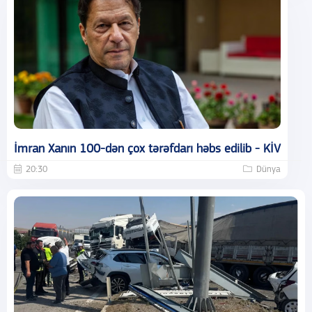
İmran Xanın 100-dən çox tərəfdarı həbs edilib - KİV
20:30
Dünya