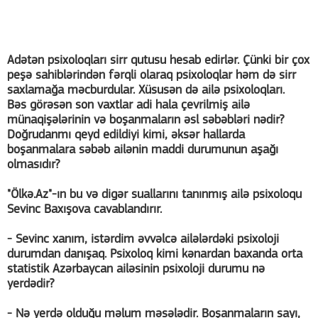
Adətən psixoloqları sirr qutusu hesab edirlər. Çünki bir çox
peşə sahiblərindən fərqli olaraq psixoloqlar həm də sirr
saxlamağa məcburdular. Xüsusən də ailə psixoloqları.
Bəs görəsən son vaxtlar adi hala çevrilmiş ailə
münaqişələrinin və boşanmaların əsl səbəbləri nədir?
Doğrudanmı qeyd edildiyi kimi, əksər hallarda
boşanmalara səbəb ailənin maddi durumunun aşağı
olmasıdır?
"Ölkə.Az"-ın bu və digər suallarını tanınmış ailə psixoloqu
Sevinc Baxışova cavablandırır.
- Sevinc xanım, istərdim əvvəlcə ailələrdəki psixoloji
durumdan danışaq. Psixoloq kimi kənardan baxanda orta
statistik Azərbaycan ailəsinin psixoloji durumu nə
yerdədir?
- Nə yerdə olduğu məlum məsələdir. Boşanmaların sayı,