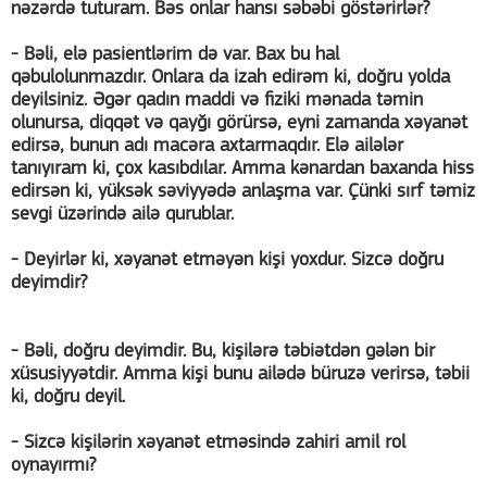
nəzərdə tuturam. Bəs onlar hansı səbəbi göstərirlər?
- Bəli, elə pasientlərim də var. Bax bu hal
qəbulolunmazdır. Onlara da izah edirəm ki, doğru yolda
deyilsiniz. Əgər qadın maddi və fiziki mənada təmin
olunursa, diqqət və qayğı görürsə, eyni zamanda xəyanət
edirsə, bunun adı macəra axtarmaqdır. Elə ailələr
tanıyıram ki, çox kasıbdılar. Amma kənardan baxanda hiss
edirsən ki, yüksək səviyyədə anlaşma var. Çünki sırf təmiz
sevgi üzərində ailə qurublar.
- Deyirlər ki, xəyanət etməyən kişi yoxdur. Sizcə doğru
deyimdir?
- Bəli, doğru deyimdir. Bu, kişilərə təbiətdən gələn bir
xüsusiyyətdir. Amma kişi bunu ailədə büruzə verirsə, təbii
ki, doğru deyil.
- Sizcə kişilərin xəyanət etməsində zahiri amil rol
oynayırmı?