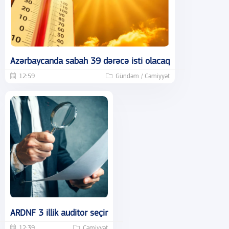
Azərbaycanda sabah 39 dərəcə isti olacaq
12:59
Gündəm / Cəmiyyət
ARDNF 3 illik auditor seçir
12:39
Cəmiyyət