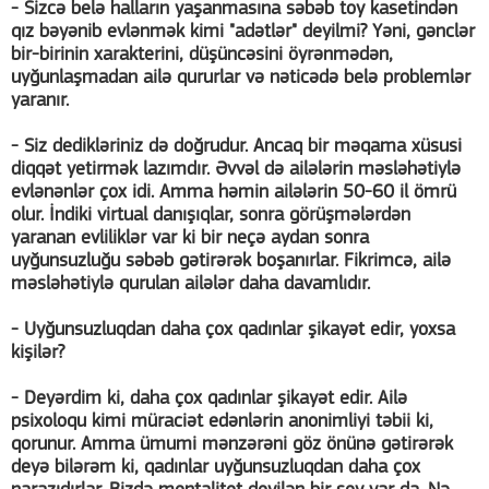
- Sizcə belə halların yaşanmasına səbəb toy kasetindən
qız bəyənib evlənmək kimi "adətlər" deyilmi? Yəni, gənclər
bir-birinin xarakterini, düşüncəsini öyrənmədən,
uyğunlaşmadan ailə qururlar və nəticədə belə problemlər
yaranır.
- Siz dedikləriniz də doğrudur. Ancaq bir məqama xüsusi
diqqət yetirmək lazımdır. Əvvəl də ailələrin məsləhətiylə
evlənənlər çox idi. Amma həmin ailələrin 50-60 il ömrü
olur. İndiki virtual danışıqlar, sonra görüşmələrdən
yaranan evliliklər var ki bir neçə aydan sonra
uyğunsuzluğu səbəb gətirərək boşanırlar. Fikrimcə, ailə
məsləhətiylə qurulan ailələr daha davamlıdır.
- Uyğunsuzluqdan daha çox qadınlar şikayət edir, yoxsa
kişilər?
- Deyərdim ki, daha çox qadınlar şikayət edir. Ailə
psixoloqu kimi müraciət edənlərin anonimliyi təbii ki,
qorunur. Amma ümumi mənzərəni göz önünə gətirərək
deyə bilərəm ki, qadınlar uyğunsuzluqdan daha çox