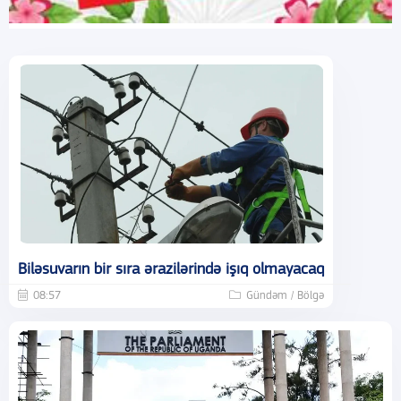
Biləsuvarın bir sıra ərazilərində işıq olmayacaq
08:57
Gündəm / Bölgə