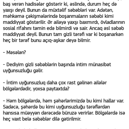
baş verən hadisələr göstərir ki, əslində, durum heç də
yaxşı deyil. Bunun da müxtəlif səbəbləri var. Adətən,
məhkəmə çəkişmələrində boşanmaların səbəbi kimi
maddiyyat göstərilir. Ər ailəyə yaxşı baxmırdı, övladlarının
sosial rifahını təmin edə bilmirdi və sair. Ancaq əsl səbəb
maddiyyat deyil. Bunun tam gizli tərəfi var ki boşanarkən
heç bir tərəf bunu açıq-aşkar deyə bilmir.
- Məsələn?
- Dediyim gizli səbəblərin başında intim münasibət
uyğunsuzluğu gəlir.
- İntim uyğunsuzluq daha çox rast gəlinən ailələr
bölgələrdədir, yoxsa paytaxtda?
- Həm bölgələrdə, həm şəhərlərimizdə bu kimi hallar var.
Sadəcə, şəhərdə bu kimi uyğunsuzluğu tərəflərdən
hansısa müəyyən dərəcədə büruzə verirlər. Bölgələrdə isə
heç vaxt belə səbəblər dilə gətirilmir.