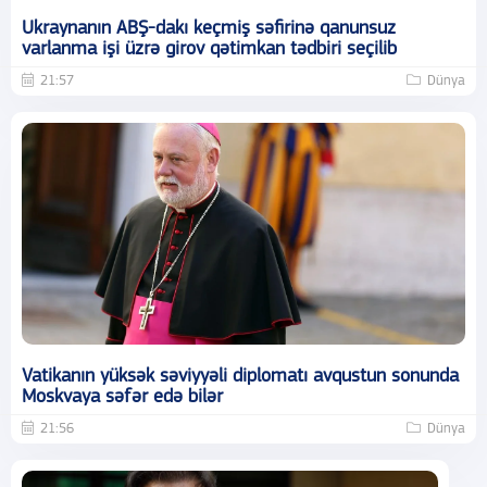
Ukraynanın ABŞ-dakı keçmiş səfirinə qanunsuz
varlanma işi üzrə girov qətimkan tədbiri seçilib
21:57
Dünya
Vatikanın yüksək səviyyəli diplomatı avqustun sonunda
Moskvaya səfər edə bilər
21:56
Dünya