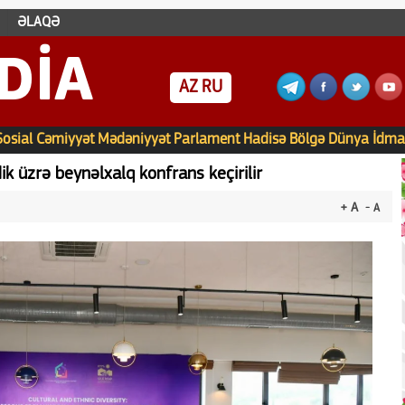
ƏLAQƏ
DIA
AZ
RU
Sosial
Cəmiyyət
Mədəniyyət
Parlament
Hadisə
Bölgə
Dünya
İdma
k üzrə beynəlxalq konfrans keçirilir
+ A
- A