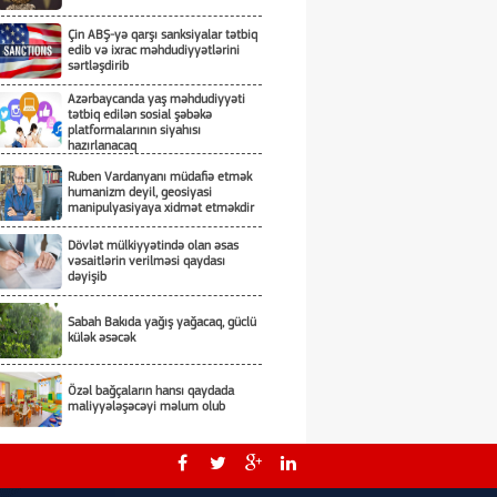
Çin ABŞ-yə qarşı sanksiyalar tətbiq
edib və ixrac məhdudiyyətlərini
sərtləşdirib
Azərbaycanda yaş məhdudiyyəti
tətbiq edilən sosial şəbəkə
platformalarının siyahısı
hazırlanacaq
Ruben Vardanyanı müdafiə etmək
humanizm deyil, geosiyasi
manipulyasiyaya xidmət etməkdir
Dövlət mülkiyyətində olan əsas
vəsaitlərin verilməsi qaydası
dəyişib
Sabah Bakıda yağış yağacaq, güclü
külək əsəcək
Özəl bağçaların hansı qaydada
maliyyələşəcəyi məlum olub
Rusiya Kiyevə hücumda kasetli
döyüş sursatlarından istifadə edib