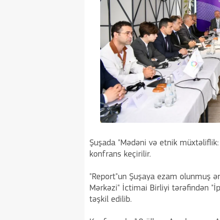
Şuşada "Mədəni və etnik müxtəliflik:
konfrans keçirilir.
"Report"un Şuşaya ezam olunmuş əmək
Mərkəzi" İctimai Birliyi tərəfindən "İ
təşkil edilib.