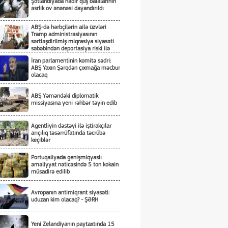
Şotlandiyada nadir quş balalarının
əsrlik ov ənənəsi dayandırıldı
ABŞ-də hərbçilərin ailə üzvləri
Tramp administrasiyasının
sərtləşdirilmiş miqrasiya siyasəti
səbəbindən deportasiya riski ilə
üzləşiblər
İran parlamentinin komitə sədri:
ABŞ Yaxın Şərqdən çıxmağa məcbur
olacaq
ABŞ Yəməndəki diplomatik
missiyasına yeni rəhbər təyin edib
Agentliyin dəstəyi ilə iştirakçılar
arıçılıq təsərrüfatında təcrübə
keçiblər
Portuqaliyada genişmiqyaslı
əməliyyat nəticəsində 5 ton kokain
müsadirə edilib
Avropanın antimiqrant siyasəti:
uduzan kim olacaq? - ŞƏRH
Yeni Zelandiyanın paytaxtında 15