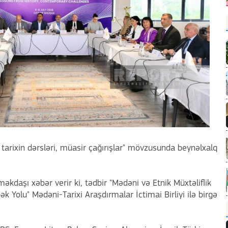
 tarixin dərsləri, müasir çağırışlar" mövzusunda beynəlxalq
daşı xəbər verir ki, tədbir "Mədəni və Etnik Müxtəliflik
pək Yolu" Mədəni-Tarixi Araşdırmalar İctimai Birliyi ilə birgə