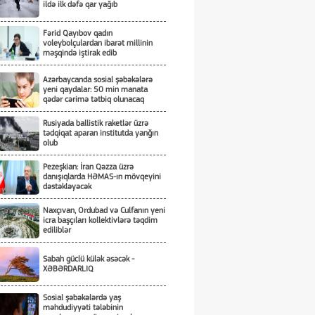
ildə ilk dəfə qar yağıb
Fərid Qayıbov qadın
voleybolçulardan ibarət millinin
məşqində iştirak edib
Azərbaycanda sosial şəbəkələrə
yeni qaydalar: 50 min manata
qədər cərimə tətbiq olunacaq
Rusiyada ballistik raketlər üzrə
tədqiqat aparan institutda yanğın
olub
Pezeşkian: İran Qəzza üzrə
danışıqlarda HƏMAS-ın mövqeyini
dəstəkləyəcək
Naxçıvan, Ordubad və Culfanın yeni
icra başçıları kollektivlərə təqdim
ediliblər
Sabah güclü külək əsəcək -
XƏBƏRDARLIQ
Sosial şəbəkələrdə yaş
məhdudiyyəti tələbinin