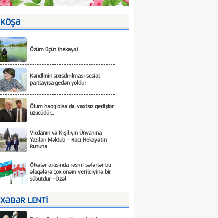
KÖŞƏ
Özüm üçün (hekayə)
Kəndlinin sıxışdırılması sosial
partlayışa gedən yoldur
Ölüm haqq olsa da, vaxtsız gedişlər
üzücüdür...
Vicdanın və Kişiliyin Ünvanına
Yazılan Məktub – Hacı Hekayətin
Ruhuna
Ölkələr arasında rəsmi səfərlər bu
əlaqələrə çox önəm verildiyinə bir
sübutdur - Özəl
XƏBƏR LENTİ