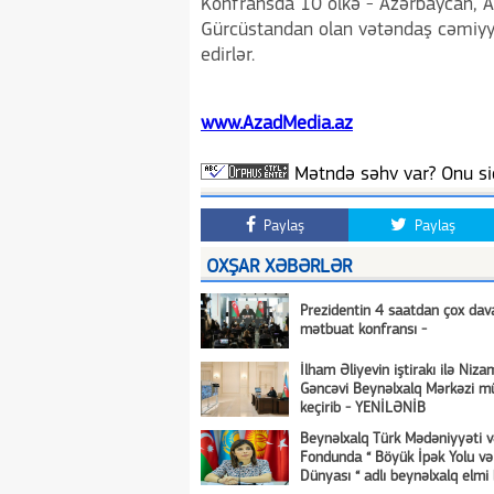
Konfransda 10 ölkə - Azərbaycan, ABŞ
Gürcüstandan olan vətəndaş cəmiyyət
edirlər.
www.AzadMedia.az
Mətndə səhv var? Onu siç
Paylaş
Paylaş
OXŞAR XƏBƏRLƏR
Prezidentin 4 saatdan çox da
mətbuat konfransı -
İlham Əliyevin iştirakı ilə Niza
Gəncəvi Beynəlxalq Mərkəzi mü
keçirib - YENİLƏNİB
Beynəlxalq Türk Mədəniyyəti və
Fondunda “ Böyük İpək Yolu və
Dünyası “ adlı beynəlxalq elmi