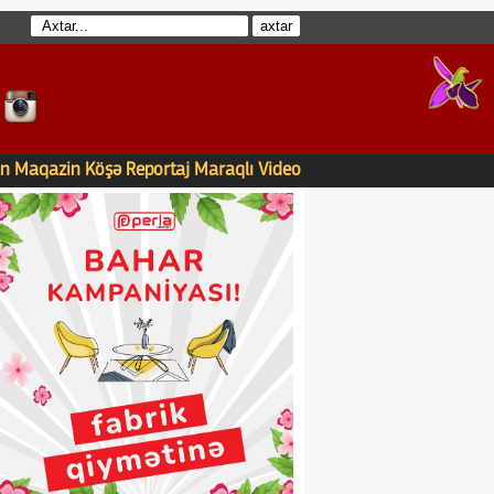
n
Maqazin
Köşə
Reportaj
Maraqlı
Video