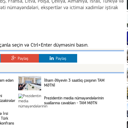
, Fransa, Litva, Polşa, Çexiya, Almaniya, İsrail, Türkiyə və
i nümayəndələri, ekspertlər və ictimai xadimlər iştirak
anla seçin və Ctrl+Enter düyməsini basın.
Paylaş
Paylaş
vam edən
İlham Əliyevin 3 saatlıq çıxışının TAM
MƏTNİ
mi
Prezidentin media nümayəndələrinin
zakirələr
suallarına cavabları - TAM MƏTN
 İrsi
 Türk
 konfrans