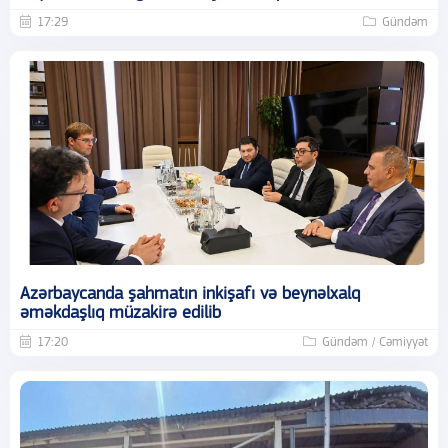
17:29
Gündəm
Azərbaycanda şahmatın inkişafı və beynəlxalq
əməkdaşlıq müzakirə edilib
17:20
Gündəm / Cəmiyyət