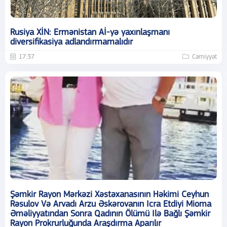
Rusiya XİN: Ermənistan Aİ-yə yaxınlaşmanı
diversifikasiya adlandırmamalıdır
17:37
Cəmiyyət
Şəmkir Rayon Mərkəzi Xəstəxanasının Həkimi Ceyhun
Rəsulov Və Arvadı Arzu Əskərovanın Icra Etdiyi Mioma
Əməliyyatından Sonra Qadının Ölümü Ilə Bağlı Şəmkir
Rayon Prokrurluğunda Araşdırma Aparılır