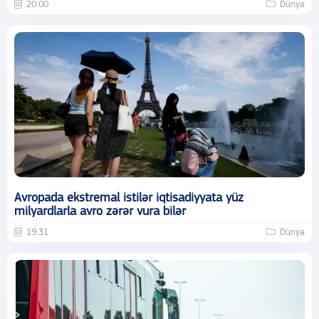
20:00
Dünya
Avropada ekstremal istilər iqtisadiyyata yüz
milyardlarla avro zərər vura bilər
19:31
Dünya