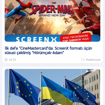
İlk dəfə "CineMastercard"da: ScreenX formatı üçün
xüsusi çəkilmiş “Hörümçək-Adam”
16:25
Mədəniyyət