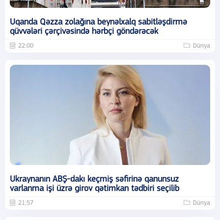
Uqanda Qəzza zolağına beynəlxalq sabitləşdirmə
qüvvələri çərçivəsində hərbçi göndərəcək
22:00
Dünya
Ukraynanın ABŞ-dakı keçmiş səfirinə qanunsuz
varlanma işi üzrə girov qətimkan tədbiri seçilib
21:57
Dünya