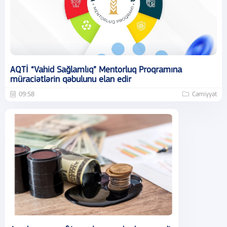
AQTİ “Vahid Sağlamlıq” Mentorluq Proqramına
müraciətlərin qəbulunu elan edir
09:58
Cəmiyyət