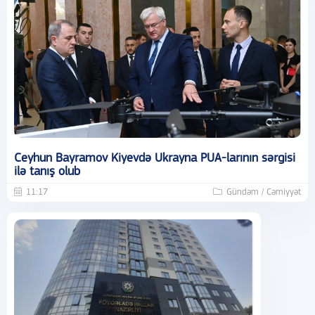
Ceyhun Bayramov Kiyevdə Ukrayna PUA-larının sərgisi
ilə tanış olub
11:17
Gündəm / Cəmiyyət