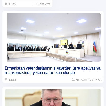
12:39
Cəmiyyət
Ermənistan vətəndaşlarının şikayətləri üzrə apellyasiya
məhkəməsində yekun qərar elan olunub
12:33
Gündəm / Cəmiyyət