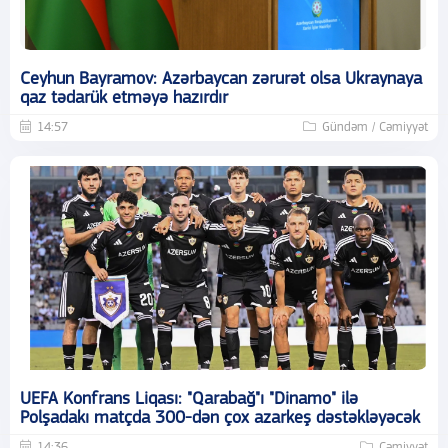
Ceyhun Bayramov: Azərbaycan zərurət olsa Ukraynaya
qaz tədarük etməyə hazırdır
14:57
Gündəm / Cəmiyyət
UEFA Konfrans Liqası: "Qarabağ"ı "Dinamo" ilə
Polşadakı matçda 300-dən çox azarkeş dəstəkləyəcək
14:36
Cəmiyyət