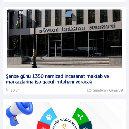
Şənbə günü 1350 namizəd incəsənət məktəb və
mərkəzlərinə işə qəbul imtahanı verəcək
10:34
Gündəm / Cəmiyyət