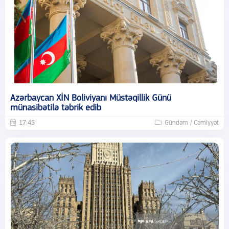
Azərbaycan XİN Boliviyanı Müstəqillik Günü
münasibətilə təbrik edib
17:45
Gündəm / Cəmiyyət