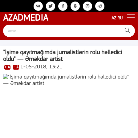
AZAD
MEDIA
AZ
RU
"İşimə qayıtmağımda jurnalistlərin rolu həlledici
oldu" — Əməkdar artist
1-05-2018, 13:21
+ A
- A