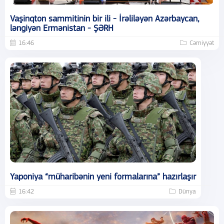
Vaşinqton sammitinin bir ili - İrəliləyən Azərbaycan,
ləngiyən Ermənistan - ŞƏRH
16:46
Cəmiyyət
Yaponiya “müharibənin yeni formalarına” hazırlaşır
16:42
Dünya