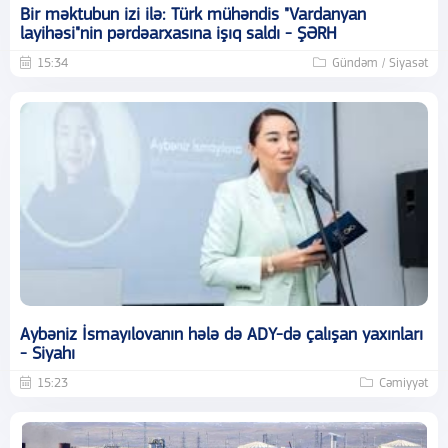
Bir məktubun izi ilə: Türk mühəndis "Vardanyan
layihəsi"nin pərdəarxasına işıq saldı - ŞƏRH
15:34
Gündəm / Siyasət
Aybəniz İsmayılovanın hələ də ADY-də çalışan yaxınları
- Siyahı
15:23
Cəmiyyət