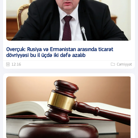
Overçuk: Rusiya və Ermənistan arasında ticarət
dövriyyəsi bu il üçdə iki dəfə azalıb
12:16
Cəmiyyət