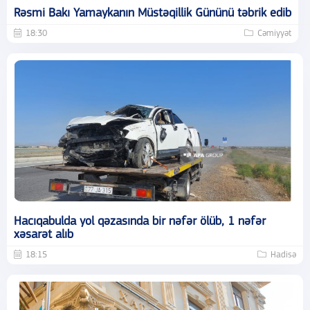
Rəsmi Bakı Yamaykanın Müstəqillik Gününü təbrik edib
18:30
Cəmiyyət
Hacıqabulda yol qəzasında bir nəfər ölüb, 1 nəfər
xəsarət alıb
18:15
Hadisə