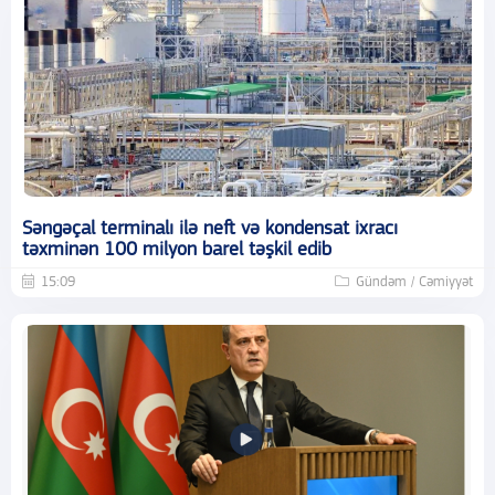
Səngəçal terminalı ilə neft və kondensat ixracı
təxminən 100 milyon barel təşkil edib
15:09
Gündəm / Cəmiyyət