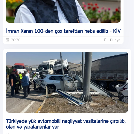
İmran Xanın 100-dən çox tərəfdarı həbs edilib - KİV
20:30
Dünya
Türkiyədə yük avtomobili nəqliyyat vasitələrinə çırpılıb,
ölən və yaralananlar var