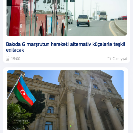
Bakıda 6 marşrutun hərəkəti alternativ küçələrlə təşkil
ediləcək
19:00
Cəmiyyət