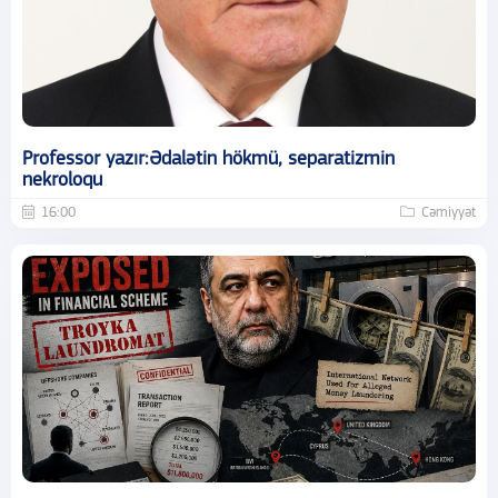
Professor yazır:Ədalətin hökmü, separatizmin
nekroloqu
16:00
Cəmiyyət