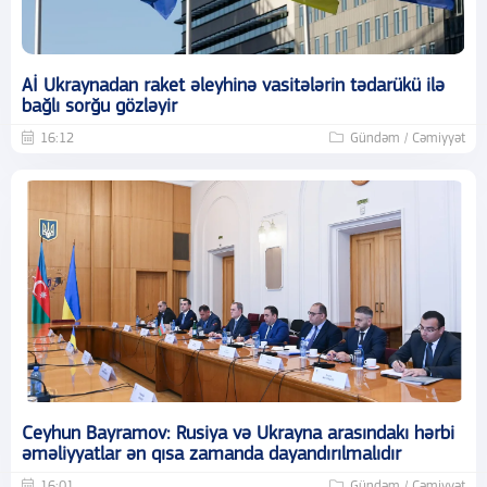
Aİ Ukraynadan raket əleyhinə vasitələrin tədarükü ilə
bağlı sorğu gözləyir
16:12
Gündəm / Cəmiyyət
Ceyhun Bayramov: Rusiya və Ukrayna arasındakı hərbi
əməliyyatlar ən qısa zamanda dayandırılmalıdır
16:01
Gündəm / Cəmiyyət