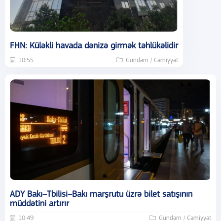
FHN: Küləkli havada dənizə girmək təhlükəlidir
10:55
Gündəm / Cəmiyyət
ADY Bakı–Tbilisi–Bakı marşrutu üzrə bilet satışının
müddətini artırır
10:49
Gündəm / Cəmiyyət