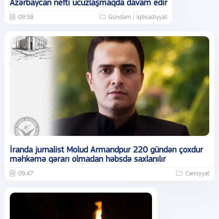
Azərbaycan nefti ucuzlaşmaqda davam edir
09:58
Gündəm / İqtisadiyyat
İranda jurnalist Molud Armandpur 220 gündən çoxdur
məhkəmə qərarı olmadan həbsdə saxlanılır
09:47
Cəmiyyət