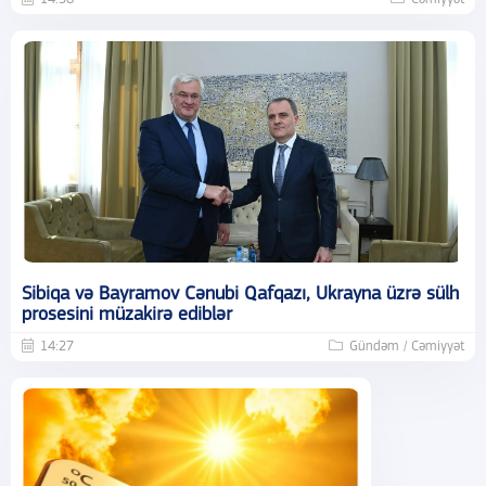
Sibiqa və Bayramov Cənubi Qafqazı, Ukrayna üzrə sülh
prosesini müzakirə ediblər
14:27
Gündəm / Cəmiyyət