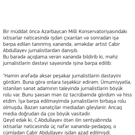
Bir müddət öncə Azərbaycan Milli Konservatoriyasındakı
ixtisarlar nəticəsində işdən çıxarılan və sonradan işə
bərpa edilən tanınmış xanəndə, əməkdar artist Cabir
Abdullayev jurnalistlərdən danışıb.
Bu barədə açıqlama verən xanəndə bildirib ki, məhz
jurnalistlərin dəstəyi sayəsində işinə bərpa edilib:
"Həmin ərəfədə əksər peşəkar jurnalistlərin dəstəyini
gördüm. Buna görə onlara təşəkkür edirəm. Ümumiyyətlə,
istənilən sənət adamının taleyində jurnalistlərin böyük
rolu var. Bunu şəxsən mən öz təcrübəmdə gördüm və hiss
etdim. İşə bərpa edilməyimdə jurnalistlərin birbaşa rolu
olmuşdu. Bəzən sənətçilər mediadan gileylənir. Ancaq
media doğrudan da çox böyük vasitədir.
Qeyd edək ki, C.Abdullayev ötən ilin sentyabrında
ixtisarlar nəticəsində üç nəfər xanəndə-pedaqoq, o
cümlədən Cabir Abdullayev işdən azad edilmişdi.