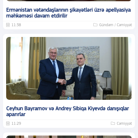
Ermənistan vətəndaşlarının şikayətləri üzrə apellyasiya
məhkəməsi davam etdirilir
11:38
Gündəm / Cəmiyyət
Ceyhun Bayramov və Andrey Sibiqa Kiyevdə danışıqlar
aparırlar
11:29
Cəmiyyət