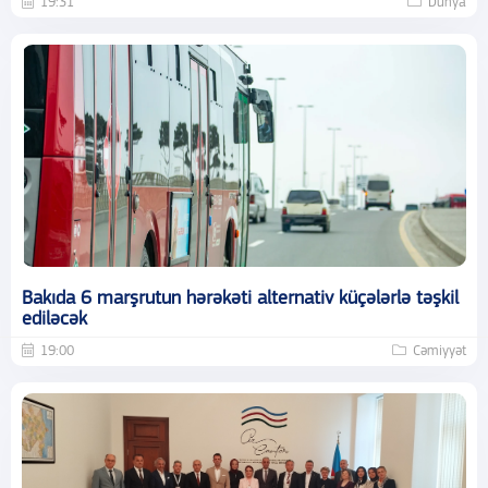
19:31
Dünya
Bakıda 6 marşrutun hərəkəti alternativ küçələrlə təşkil
ediləcək
19:00
Cəmiyyət