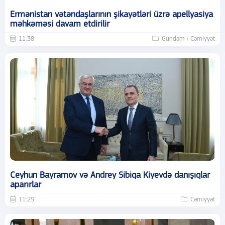
Ermənistan vətəndaşlarının şikayətləri üzrə apellyasiya
məhkəməsi davam etdirilir
11:38
Gündəm / Cəmiyyət
Ceyhun Bayramov və Andrey Sibiqa Kiyevdə danışıqlar
aparırlar
11:29
Cəmiyyət