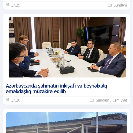
17:29
Gündəm
Azərbaycanda şahmatın inkişafı və beynəlxalq
əməkdaşlıq müzakirə edilib
17:20
Gündəm / Cəmiyyət