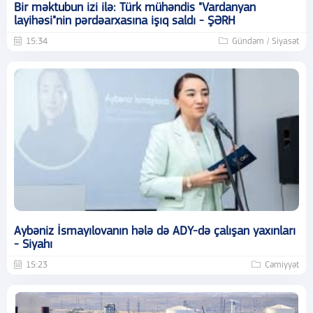
Bir məktubun izi ilə: Türk mühəndis "Vardanyan
layihəsi"nin pərdəarxasına işıq saldı - ŞƏRH
15:34
Gündəm / Siyasət
Aybəniz İsmayılovanın hələ də ADY-də çalışan yaxınları
- Siyahı
15:23
Cəmiyyət