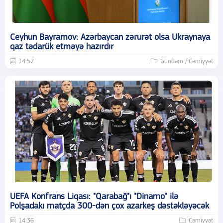
Ceyhun Bayramov: Azərbaycan zərurət olsa Ukraynaya
qaz tədarük etməyə hazırdır
14:57
Gündəm / Cəmiyyət
UEFA Konfrans Liqası: "Qarabağ"ı "Dinamo" ilə
Polşadakı matçda 300-dən çox azarkeş dəstəkləyəcək
14:36
Cəmiyyət