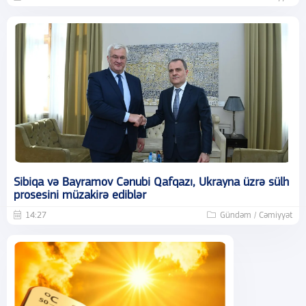
Sibiqa və Bayramov Cənubi Qafqazı, Ukrayna üzrə sülh
prosesini müzakirə ediblər
14:27
Gündəm / Cəmiyyət