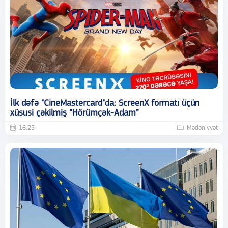
İlk dəfə "CineMastercard"da: ScreenX formatı üçün
xüsusi çəkilmiş “Hörümçək-Adam”
16:25
Mədəniyyət