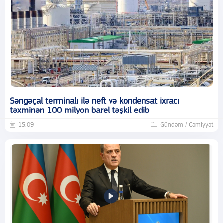
Səngəçal terminalı ilə neft və kondensat ixracı
təxminən 100 milyon barel təşkil edib
15:09
Gündəm / Cəmiyyət