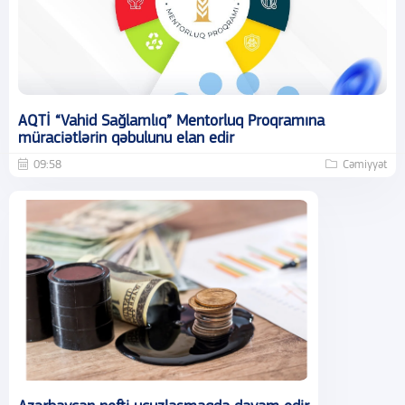
AQTİ “Vahid Sağlamlıq” Mentorluq Proqramına
müraciətlərin qəbulunu elan edir
09:58
Cəmiyyət