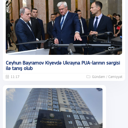
Ceyhun Bayramov Kiyevdə Ukrayna PUA-larının sərgisi
ilə tanış olub
11:17
Gündəm / Cəmiyyət