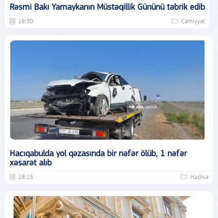
Rəsmi Bakı Yamaykanın Müstəqillik Gününü təbrik edib
18:30
Cəmiyyət
Hacıqabulda yol qəzasında bir nəfər ölüb, 1 nəfər
xəsarət alıb
18:15
Hadisə