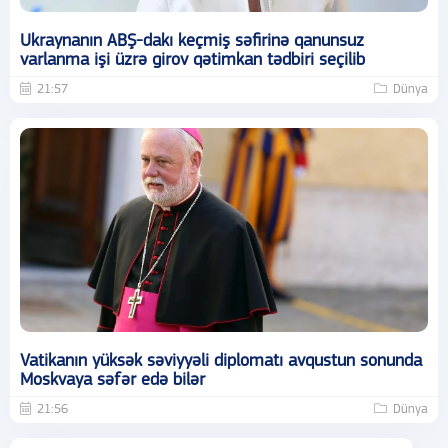
Ukraynanın ABŞ-dakı keçmiş səfirinə qanunsuz
varlanma işi üzrə girov qətimkan tədbiri seçilib
21:57
Dünya
Vatikanın yüksək səviyyəli diplomatı avqustun sonunda
Moskvaya səfər edə bilər
21:56
Dünya