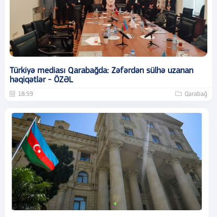
Türkiyə mediası Qarabağda: Zəfərdən sülhə uzanan
həqiqətlər - ÖZƏL
18:59
Qarabağ