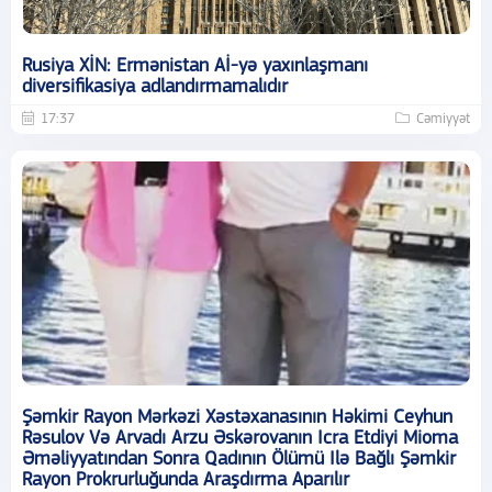
Rusiya XİN: Ermənistan Aİ-yə yaxınlaşmanı
diversifikasiya adlandırmamalıdır
17:37
Cəmiyyət
Şəmkir Rayon Mərkəzi Xəstəxanasının Həkimi Ceyhun
Rəsulov Və Arvadı Arzu Əskərovanın Icra Etdiyi Mioma
Əməliyyatından Sonra Qadının Ölümü Ilə Bağlı Şəmkir
Rayon Prokrurluğunda Araşdırma Aparılır