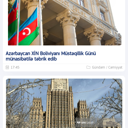
Azərbaycan XİN Boliviyanı Müstəqillik Günü
münasibətilə təbrik edib
17:45
Gündəm / Cəmiyyət