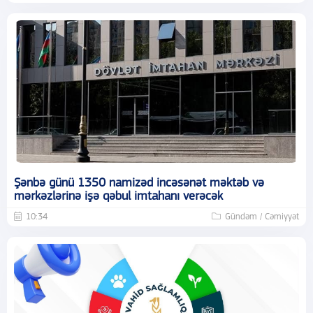
Şənbə günü 1350 namizəd incəsənət məktəb və
mərkəzlərinə işə qəbul imtahanı verəcək
10:34
Gündəm / Cəmiyyət