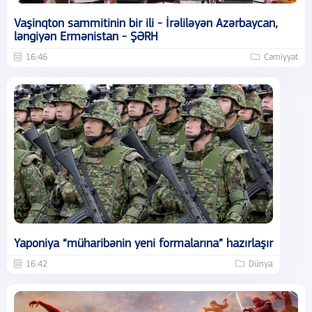
Vaşinqton sammitinin bir ili - İrəliləyən Azərbaycan,
ləngiyən Ermənistan - ŞƏRH
16:46
Cəmiyyət
Yaponiya “müharibənin yeni formalarına” hazırlaşır
16:42
Dünya