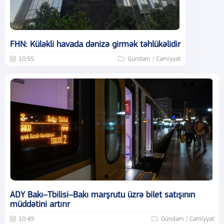
FHN: Küləkli havada dənizə girmək təhlükəlidir
10:55
Gündəm / Cəmiyyət
ADY Bakı–Tbilisi–Bakı marşrutu üzrə bilet satışının
müddətini artırır
10:49
Gündəm / Cəmiyyət