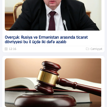
Overçuk: Rusiya və Ermənistan arasında ticarət
dövriyyəsi bu il üçdə iki dəfə azalıb
12:16
Cəmiyyət