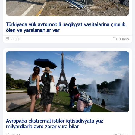
Türkiyədə yük avtomobili nəqliyyat vasitələrinə çırpılıb,
ölən və yaralananlar var
20:00
Dünya
Avropada ekstremal istilər iqtisadiyyata yüz
milyardlarla avro zərər vura bilər