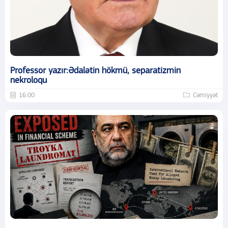
Professor yazır:Ədalətin hökmü, separatizmin
nekroloqu
16:00
Cəmiyyət