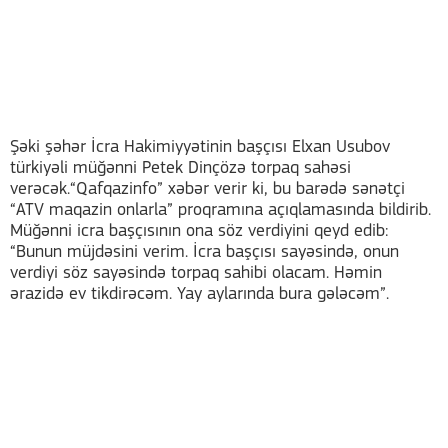
Şəki şəhər İcra Hakimiyyətinin başçısı Elxan Usubov
türkiyəli müğənni Petek Dinçözə torpaq sahəsi
verəcək.“Qafqazinfo” xəbər verir ki, bu barədə sənətçi
“ATV maqazin onlarla” proqramına açıqlamasında bildirib.
Müğənni icra başçısının ona söz verdiyini qeyd edib:
“Bunun müjdəsini verim. İcra başçısı sayəsində, onun
verdiyi söz sayəsində torpaq sahibi olacam. Həmin
ərazidə ev tikdirəcəm. Yay aylarında bura gələcəm”.