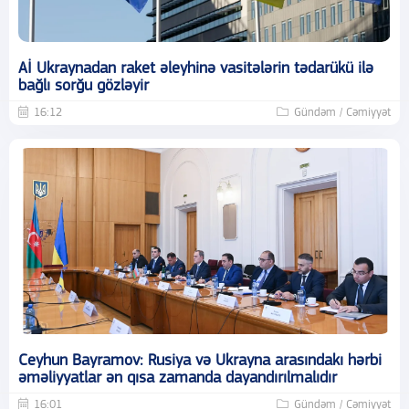
Aİ Ukraynadan raket əleyhinə vasitələrin tədarükü ilə
bağlı sorğu gözləyir
16:12
Gündəm / Cəmiyyət
Ceyhun Bayramov: Rusiya və Ukrayna arasındakı hərbi
əməliyyatlar ən qısa zamanda dayandırılmalıdır
16:01
Gündəm / Cəmiyyət