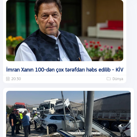
İmran Xanın 100-dən çox tərəfdarı həbs edilib - KİV
20:30
Dünya