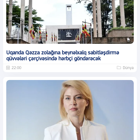
Uqanda Qəzza zolağına beynəlxalq sabitləşdirmə
qüvvələri çərçivəsində hərbçi göndərəcək
22:00
Dünya