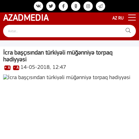
AZAD
MEDIA
AZ
RU
İcra başçısından türkiyəli müğənniyə torpaq
hədiyyəsi
14-05-2018, 12:47
+ A
- A