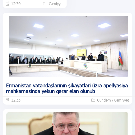
12:39
Cəmiyyət
Ermənistan vətəndaşlarının şikayətləri üzrə apellyasiya
məhkəməsində yekun qərar elan olunub
12:33
Gündəm / Cəmiyyət