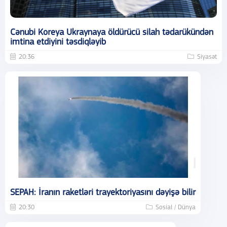
Cənubi Koreya Ukraynaya öldürücü silah tədarükündən
imtina etdiyini təsdiqləyib
20:36
Siyasət
SEPAH: İranın raketləri trayektoriyasını dəyişə bilir
20:30
Sosial / Dünya