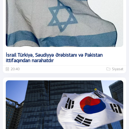
İsrail Türkiyə, Səudiyyə Ərəbistanı və Pakistan
ittifaqından narahatdır
20:40
Siyasət