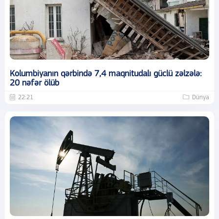
Kolumbiyanın qərbində 7,4 maqnitudalı güclü zəlzələ:
20 nəfər ölüb
22:21
Dünya