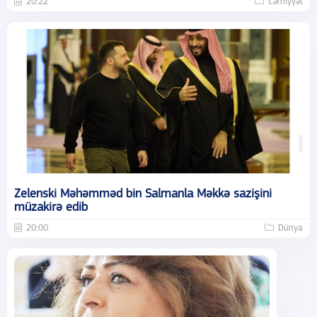
20:22
Cəmiyyət
Zelenski Məhəmməd bin Salmanla Məkkə sazişini
müzakirə edib
20:00
Dünya