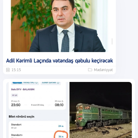
Adil Kərimli Laçında vətəndaş qəbulu keçirəcək
15:15
Mədəniyyət