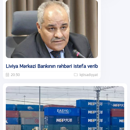
Liviya Mərkəzi Bankının rəhbəri istefa verib
20:30
İqtisadiyyat