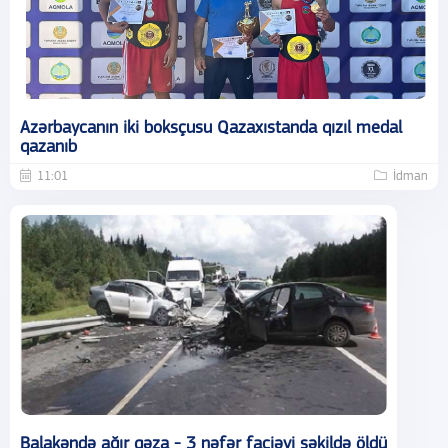
Azərbaycanın iki boksçusu Qazaxıstanda qızıl medal
qazanıb
11:01
İdman
Balakəndə ağır qəza - 3 nəfər faciəvi şəkildə öldü