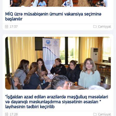
MİQ üzrə müsabiqənin ümumi vakansiya seçiminə
başlanılır
17:37
Cəmiyyət
"İşğaldan azad edilən ərazilərdə məşğulluq məsələləri
və dayanıqlı məskunlaşdırma siyasətinin əsasları ”
layihəsinin tədbiri keçirilib
17:28
Cəmiyyət