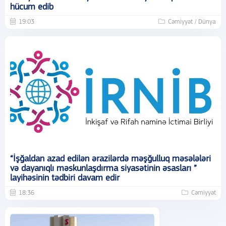
hücum edib
19:03
Cəmiyyət / Dünya
“İşğaldan azad edilən ərazilərdə məşğulluq məsələləri
və dayanıqlı məskunlaşdırma siyasətinin əsasları ”
layihəsinin tədbiri davam edir
18:36
Cəmiyyət