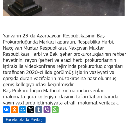
Yanvarın 23-də Azərbaycan Respublikasının Baş
Prokurorluğunda Mərkəzi aparatın, Respublika Hərbi,
Naxçıvan Muxtar Respublikası, Naxçıvan Muxtar
Respublikası Hərbi və Bakı şəhər prokurorluqlarının rəhbər
heyətinin, rayon (şəhər) və ərazi hərbi prokurorlarının
iştirakı ilə videokonfrans rejimində prokurorluq orqanları
tərəfindən 2020-ci ildə görülmüş işlərin vəziyyəti və
qarşıda duran vəzifələrin müzakirəsinə həsr olunmuş
geniş kollegiya iclası keçirilmişdir.
Baş Prokurorluğun Mətbuat xidmətindən verilən
məlumata görə kollegiya iclasının təfərrüatları barədə
yaxın vaxtlarda ictimaiyyətə ətraflı məlumat veriləcək.
Facebook-da Paylaş