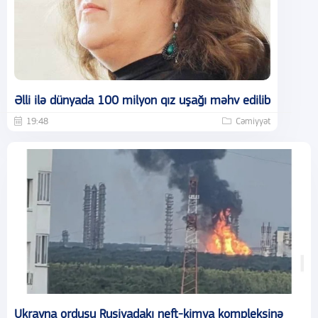
Əlli ilə dünyada 100 milyon qız uşağı məhv edilib
19:48
Cəmiyyət
Ukrayna ordusu Rusiyadakı neft-kimya kompleksinə