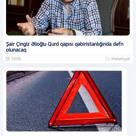
Şair Çingiz Əlioğlu Qurd qapısı qəbiristanlığında dəfn
olunacaq
10:05
Mədəniyyət