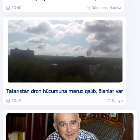
10:40
Gündəm / Hadisə
Tatarıstan dron hücumuna məruz qalıb, ölənlər var
10:14
Dünya