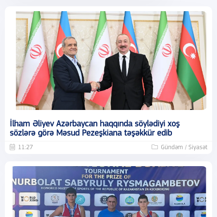
İlham Əliyev Azərbaycan haqqında söylədiyi xoş
sözlərə görə Məsud Pezeşkiana təşəkkür edib
11:27
Gündəm / Siyasət