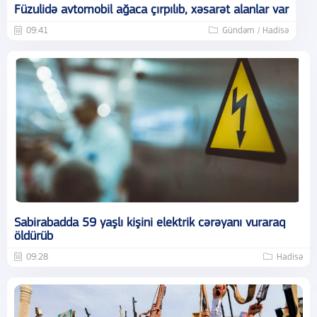
Füzulidə avtomobil ağaca çırpılıb, xəsarət alanlar var
09:41
Gündəm / Hadisə
Sabirabadda 59 yaşlı kişini elektrik cərəyanı vuraraq
öldürüb
09:28
Hadisə