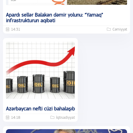
Apardı sellər Balakən dəmir yolunu: “Yamaq”
infrastrukturun aqibəti
14:31
Cəmiyyət
Azərbaycan nefti cüzi bahalaşıb
14:18
İqtisadiyyat