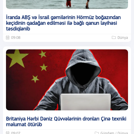
İranda ABŞ və İsrail gəmilərinin Hörmüz boğazından
keçidinin qadağan edilməsi ilə bağlı qanun layihəsi
təsdiqlənib
09:08
Dünya
Britaniya Hərbi Dəniz Qüvvələrinin dronları Çinə texniki
məlumat ötürüb
09:07
Gündəm / Dünya