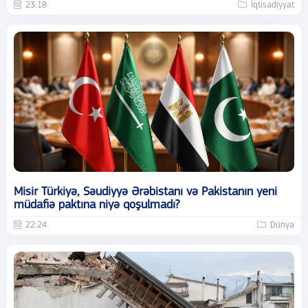
23:18
İqtisadiyyat
Misir Türkiyə, Səudiyyə Ərəbistanı və Pakistanın yeni
müdafiə paktına niyə qoşulmadı?
22:24
Dünya