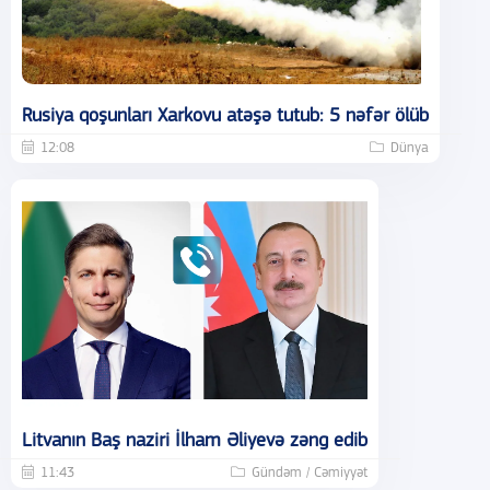
Rusiya qoşunları Xarkovu atəşə tutub: 5 nəfər ölüb
12:08
Dünya
Litvanın Baş naziri İlham Əliyevə zəng edib
11:43
Gündəm / Cəmiyyət