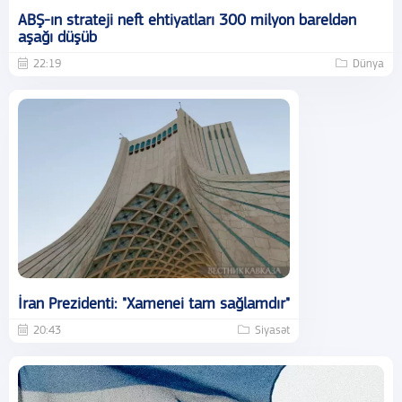
ABŞ-ın strateji neft ehtiyatları 300 milyon bareldən
aşağı düşüb
22:19
Dünya
İran Prezidenti: "Xamenei tam sağlamdır"
20:43
Siyasət