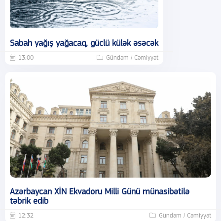
Sabah yağış yağacaq, güclü külək əsəcək
13:00
Gündəm / Cəmiyyət
Azərbaycan XİN Ekvadoru Milli Günü münasibətilə
təbrik edib
12:32
Gündəm / Cəmiyyət