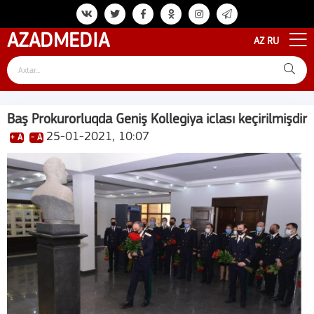
AZAD
MEDIA
AZ
RU
Baş Prokurorluqda Geniş Kollegiya iclası keçirilmişdir
25-01-2021, 10:07
+ A
- A