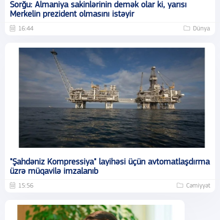
Sorğu: Almaniya sakinlərinin demək olar ki, yarısı
Merkelin prezident olmasını istəyir
16:44
Dünya
"Şahdəniz Kompressiya" layihəsi üçün avtomatlaşdırma
üzrə müqavilə imzalanıb
15:56
Cəmiyyət