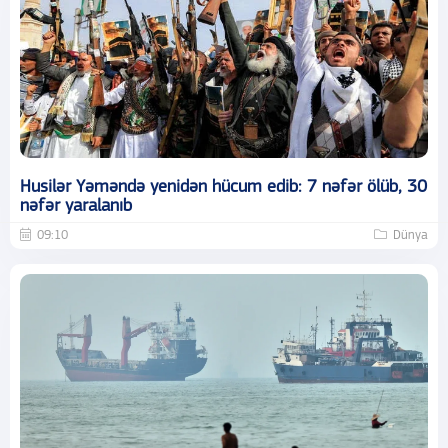
Husilər Yəməndə yenidən hücum edib: 7 nəfər ölüb, 30
nəfər yaralanıb
09:10
Dünya