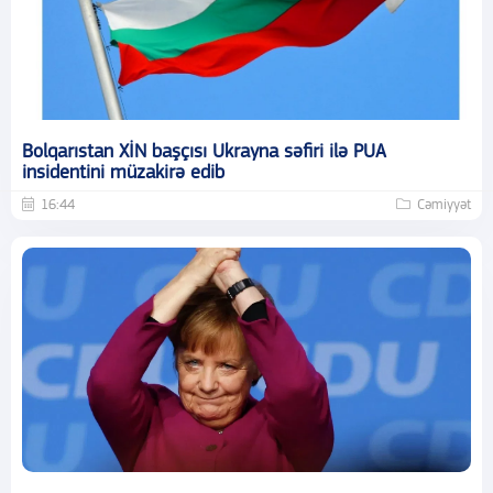
Bolqarıstan XİN başçısı Ukrayna səfiri ilə PUA
insidentini müzakirə edib
16:44
Cəmiyyət