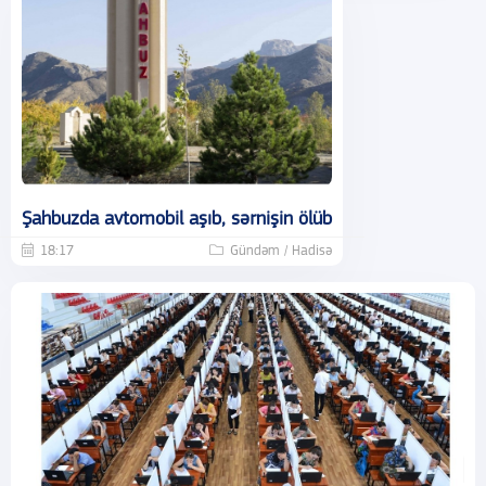
Şahbuzda avtomobil aşıb, sərnişin ölüb
18:17
Gündəm / Hadisə