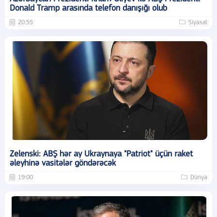
Donald Tramp arasında telefon danışığı olub
20:55
Siyasət
Zelenski: ABŞ hər ay Ukraynaya "Patriot" üçün raket
əleyhinə vasitələr göndərəcək
19:00
Dünya