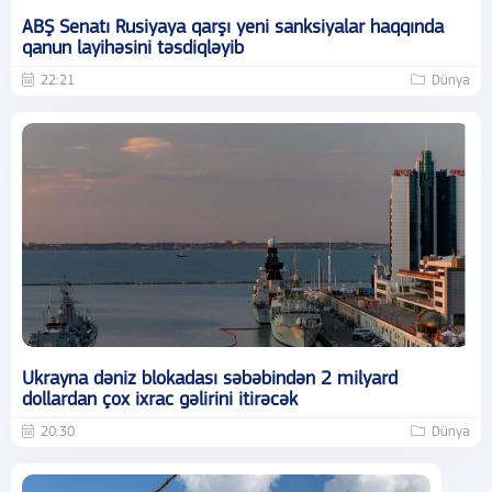
ABŞ Senatı Rusiyaya qarşı yeni sanksiyalar haqqında
qanun layihəsini təsdiqləyib
22:21
Dünya
Ukrayna dəniz blokadası səbəbindən 2 milyard
dollardan çox ixrac gəlirini itirəcək
20:30
Dünya