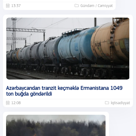
13:37
Gündəm / Cəmiyyət
Azərbaycandan tranzit keçməklə Ermənistana 1049
ton buğda göndərildi
12:08
İqtisadiyyat