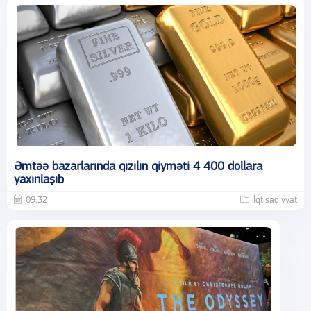
Əmtəə bazarlarında qızılın qiyməti 4 400 dollara
yaxınlaşıb
09:32
İqtisadiyyat