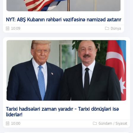
NYT: ABŞ Kubanın rəhbəri vəzifəsinə namizəd axtarır
10:09
Dünya
Tarixi hadisələri zaman yaradır - Tarixi dönüşləri isə
liderlər!
10:00
Gündəm / Siyasət