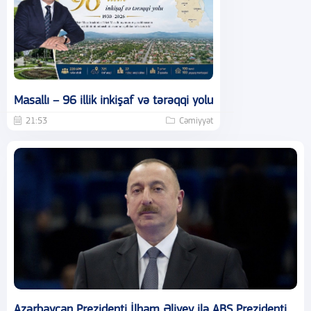
Masallı – 96 illik inkişaf və tərəqqi yolu
21:53
Cəmiyyət
Azərbaycan Prezidenti İlham Əliyev ilə ABŞ Prezidenti