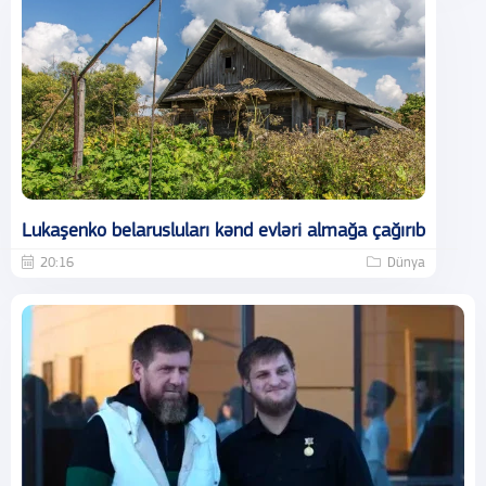
Lukaşenko belarusluları kənd evləri almağa çağırıb
20:16
Dünya