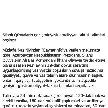
Silahlı Qüvvələrin genişmiqyaslı əməliyyat-taktiki təlimləri
başlayır.
Müdafiə Nazirliyindən "Qaynarinfo"ya verilən məlumata
görə, Azərbaycan Respublikasının Prezidenti, Silahlı
Qüvvələrin Ali Baş Komandanı İlham Əliyevin təsdiq etdiyi
plana əsasən iyun ayının 19-dan döyüş şəraitinə
uyğunlaşdırılmış vəziyyətdə qoşunların döyüşə hazırolma
qabiliyyəti, qüvvə və vasitələrin idarə olunmasının təşkili,
onların qarşılıqlı fəaliyyətinin yoxlanılması məqsədilə
genişmiqyaslı əməliyyat-taktiki təlimləri keçiriləcək.
Təlimlərə 23 min nəfərədək şəxsi heyət, 120-dək tank və
zirehli texnika, 180-dək müxtəlif çaplı raket və artilleriya
qurğusu, reaktiv yaylım atəş sistemi və minaatan, 30-dən