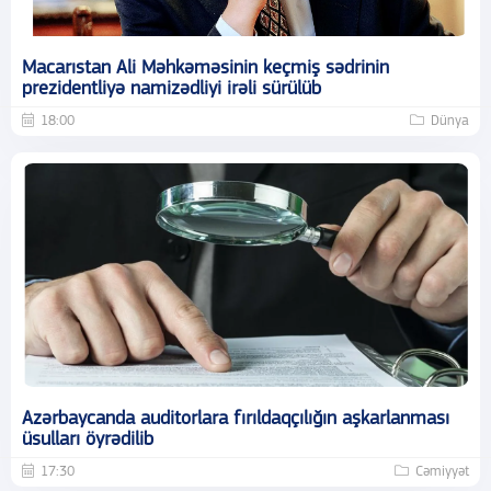
Macarıstan Ali Məhkəməsinin keçmiş sədrinin
prezidentliyə namizədliyi irəli sürülüb
18:00
Dünya
Azərbaycanda auditorlara fırıldaqçılığın aşkarlanması
üsulları öyrədilib
17:30
Cəmiyyət