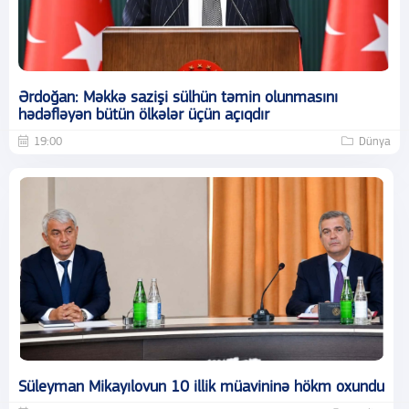
Ərdoğan: Məkkə sazişi sülhün təmin olunmasını
hədəfləyən bütün ölkələr üçün açıqdır
19:00
Dünya
Süleyman Mikayılovun 10 illik müavininə hökm oxundu