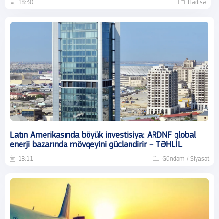
18:30
Hadisə
Latın Amerikasında böyük investisiya: ARDNF qlobal
enerji bazarında mövqeyini gücləndirir – TƏHLİL
18:11
Gündəm / Siyasət