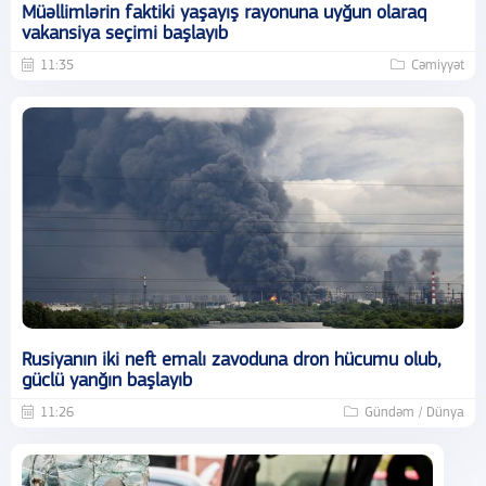
Müəllimlərin faktiki yaşayış rayonuna uyğun olaraq
vakansiya seçimi başlayıb
11:35
Cəmiyyət
Rusiyanın iki neft emalı zavoduna dron hücumu olub,
güclü yanğın başlayıb
11:26
Gündəm / Dünya