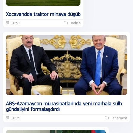
Xocavənddə traktor minaya düşüb
10:51
Hadisə
ABŞ-Azərbaycan münasibətlərində yeni mərhələ sülh
gündəliyini formalaşdırdı
10:29
Parlament