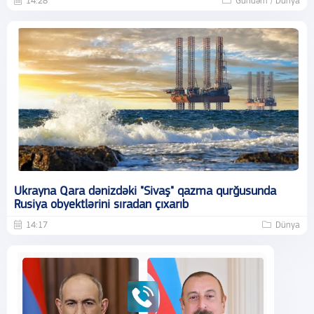
14:28
Gündəm / Dünya
Ukrayna Qara dənizdəki "Sivaş" qazma qurğusunda
Rusiya obyektlərini sıradan çıxarıb
14:17
Dünya