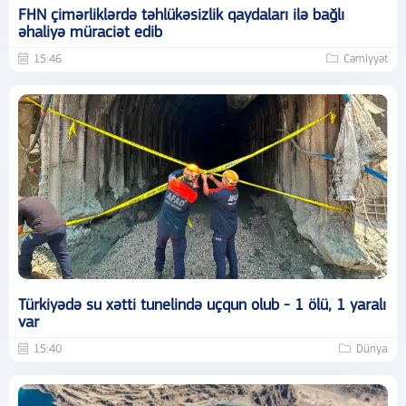
FHN çimərliklərdə təhlükəsizlik qaydaları ilə bağlı
əhaliyə müraciət edib
15:46
Cəmiyyət
Türkiyədə su xətti tunelində uçqun olub - 1 ölü, 1 yaralı
var
15:40
Dünya