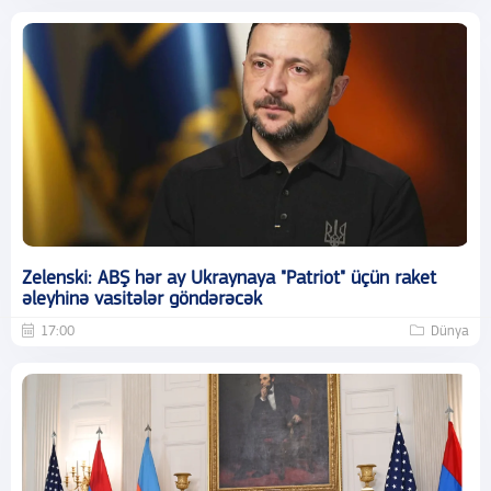
Zelenski: ABŞ hər ay Ukraynaya "Patriot" üçün raket
əleyhinə vasitələr göndərəcək
17:00
Dünya