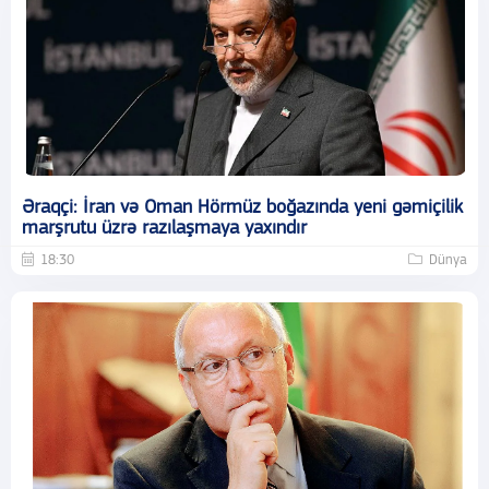
Əraqçi: İran və Oman Hörmüz boğazında yeni gəmiçilik
marşrutu üzrə razılaşmaya yaxındır
18:30
Dünya