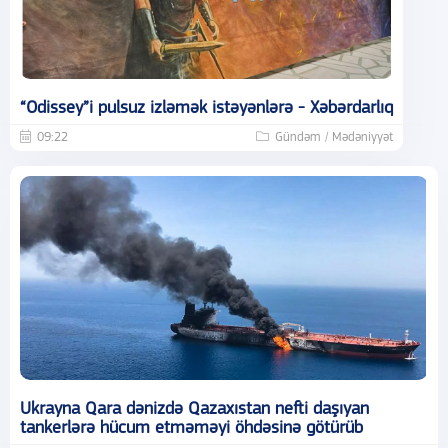
“Odissey”i pulsuz izləmək istəyənlərə - Xəbərdarlıq
09:22
Gündəm / Mədəniyyət
Ukrayna Qara dənizdə Qazaxıstan nefti daşıyan
tankerlərə hücum etməməyi öhdəsinə götürüb