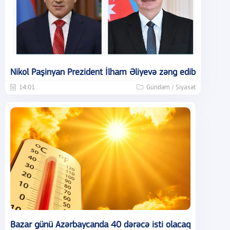
Nikol Paşinyan Prezident İlham Əliyevə zəng edib
14:01
Gündəm / Siyasət
Bazar günü Azərbaycanda 40 dərəcə isti olacaq