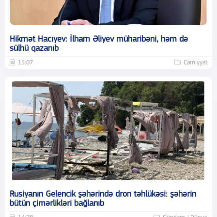
Hikmət Hacıyev: İlham Əliyev müharibəni, həm də
sülhü qazanıb
15:07
Cəmiyyət
Rusiyanın Gelencik şəhərində dron təhlükəsi: şəhərin
bütün çimərlikləri bağlanıb