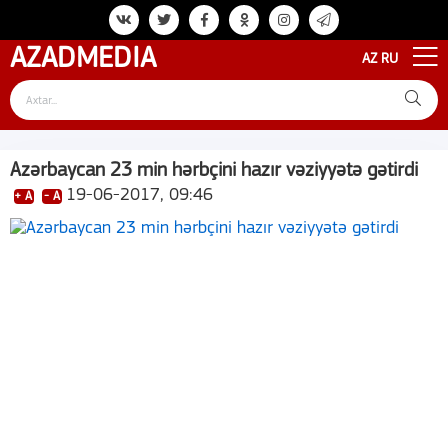
AZAD
MEDIA
AZ
RU
Azərbaycan 23 min hərbçini hazır vəziyyətə gətirdi
19-06-2017, 09:46
+ A
- A