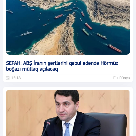
SEPAH: ABŞ İranın şərtlərini qəbul edəndə Hörmüz
boğazı mütləq açılacaq
15:18
Dünya