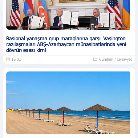
Rasional yanaşma qrup maraqlarına qarşı: Vaşinqton
razılaşmaları ABŞ-Azərbaycan münasibətlərində yeni
dövrün əsası kimi
16:01
Gündəm / Cəmiyyət