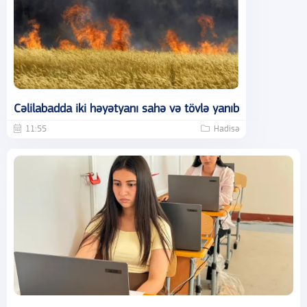
Cəlilabadda iki həyətyanı sahə və tövlə yanıb
11:55
Hadisə