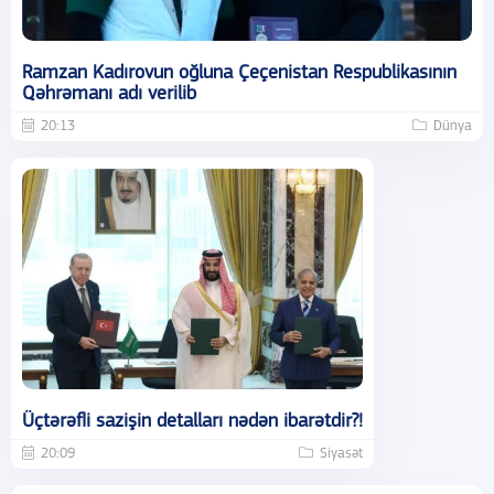
Ramzan Kadırovun oğluna Çeçenistan Respublikasının
Qəhrəmanı adı verilib
20:13
Dünya
Üçtərəfli sazişin detalları nədən ibarətdir?!
20:09
Siyasət