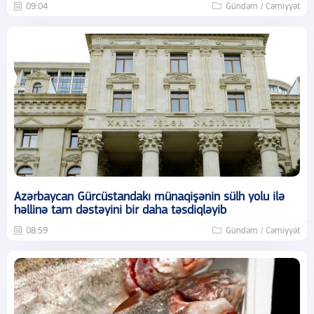
09:04
Gündəm / Cəmiyyət
Azərbaycan Gürcüstandakı münaqişənin sülh yolu ilə
həllinə tam dəstəyini bir daha təsdiqləyib
08:59
Gündəm / Cəmiyyət