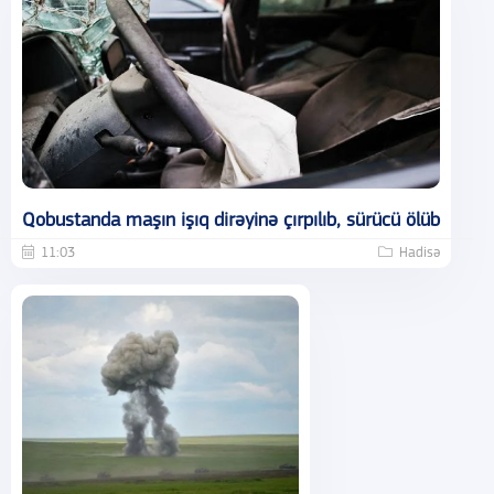
Qobustanda maşın işıq dirəyinə çırpılıb, sürücü ölüb
11:03
Hadisə