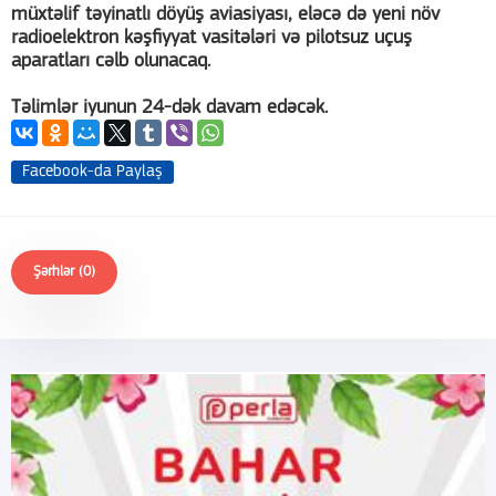
müxtəlif təyinatlı döyüş aviasiyası, eləcə də yeni növ
radioelektron kəşfiyyat vasitələri və pilotsuz uçuş
aparatları cəlb olunacaq.
Təlimlər iyunun 24-dək davam edəcək.
Facebook-da Paylaş
Şərhlər (0)