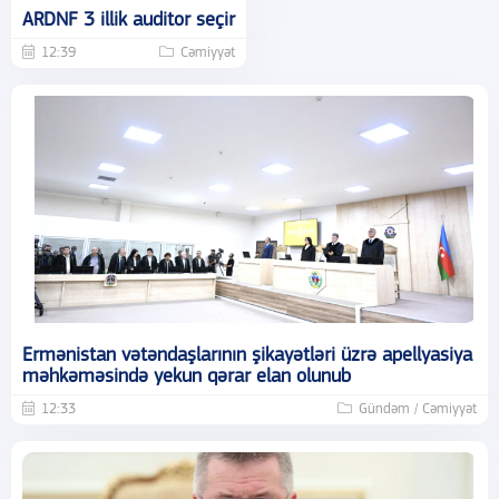
ARDNF 3 illik auditor seçir
12:39
Cəmiyyət
Ermənistan vətəndaşlarının şikayətləri üzrə apellyasiya
məhkəməsində yekun qərar elan olunub
12:33
Gündəm / Cəmiyyət