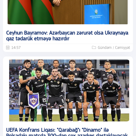
Ceyhun Bayramov: Azərbaycan zərurət olsa Ukraynaya
qaz tədarük etməyə hazırdır
14:57
Gündəm / Cəmiyyət
UEFA Konfrans Liqası: "Qarabağ"ı "Dinamo" ilə