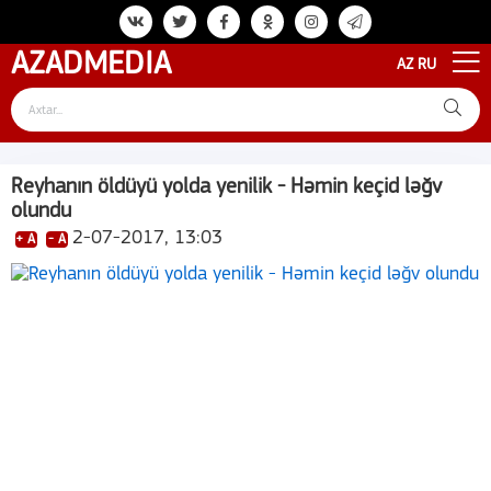
AZAD
MEDIA
AZ
RU
Reyhanın öldüyü yolda yenilik - Həmin keçid ləğv
olundu
2-07-2017, 13:03
+ A
- A