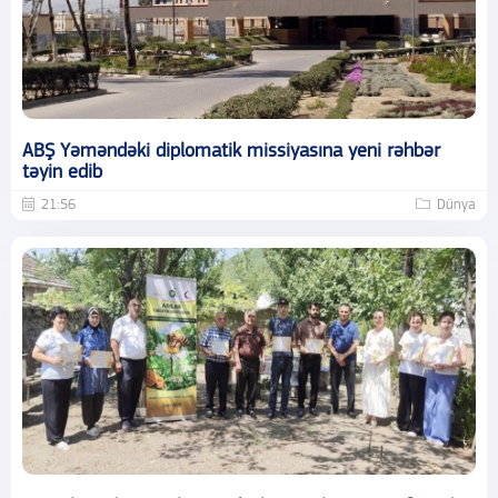
ABŞ Yəməndəki diplomatik missiyasına yeni rəhbər
təyin edib
21:56
Dünya