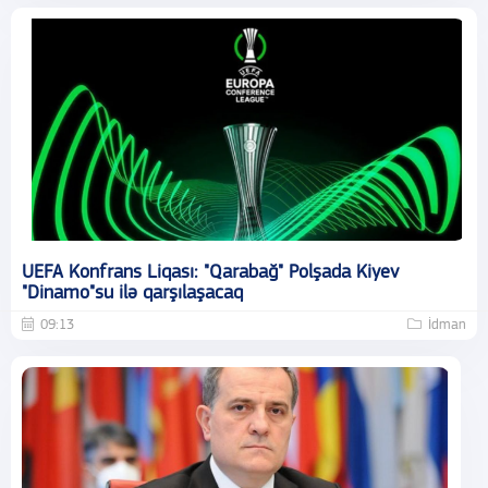
UEFA Konfrans Liqası: "Qarabağ" Polşada Kiyev
"Dinamo"su ilə qarşılaşacaq
09:13
İdman