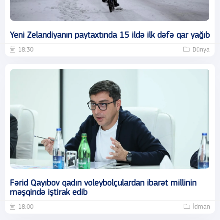
Yeni Zelandiyanın paytaxtında 15 ildə ilk dəfə qar yağıb
18:30
Dünya
Fərid Qayıbov qadın voleybolçulardan ibarət millinin
məşqində iştirak edib
18:00
İdman