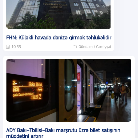
FHN: Küləkli havada dənizə girmək təhlükəlidir
10:55
Gündəm / Cəmiyyət
ADY Bakı–Tbilisi–Bakı marşrutu üzrə bilet satışının
müddətini artırır