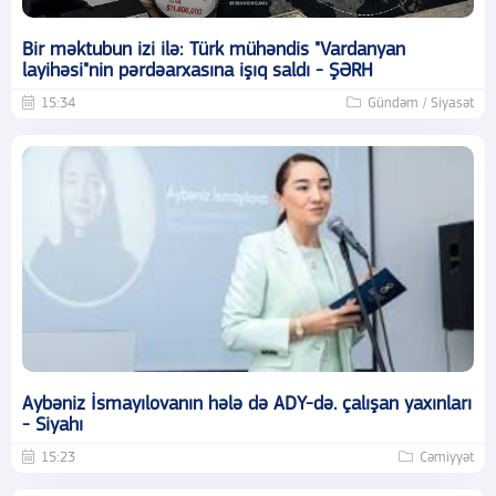
Bir məktubun izi ilə: Türk mühəndis "Vardanyan
layihəsi"nin pərdəarxasına işıq saldı - ŞƏRH
15:34
Gündəm / Siyasət
Aybəniz İsmayılovanın hələ də ADY-də. çalışan yaxınları
- Siyahı
15:23
Cəmiyyət