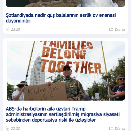
Şotlandiyada nadir quş balalarının əsrlik ov ənənəsi
dayandırıldı
23:30
Dünya
ABŞ-də hərbçilərin ailə üzvləri Tramp
administrasiyasının sərtləşdirilmiş miqrasiya siyasəti
səbəbindən deportasiya riski ilə üzləşiblər
22:02
Dünya