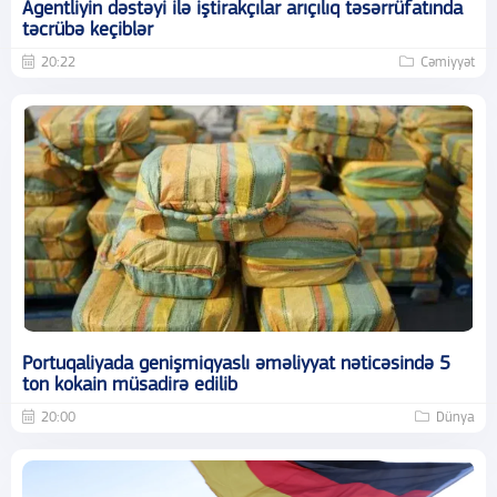
Agentliyin dəstəyi ilə iştirakçılar arıçılıq təsərrüfatında
təcrübə keçiblər
20:22
Cəmiyyət
Portuqaliyada genişmiqyaslı əməliyyat nəticəsində 5
ton kokain müsadirə edilib
20:00
Dünya