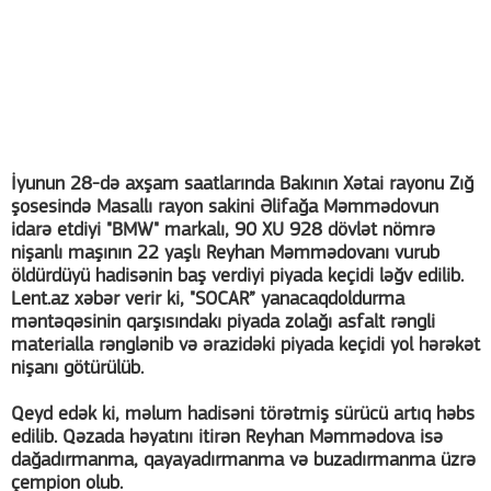
İyunun 28-də axşam saatlarında Bakının Xətai rayonu Zığ
şosesində Masallı rayon sakini Əlifağa Məmmədovun
idarə etdiyi "BMW" markalı, 90 XU 928 dövlət nömrə
nişanlı maşının 22 yaşlı Reyhan Məmmədovanı vurub
öldürdüyü hadisənin baş verdiyi piyada keçidi ləğv edilib.
Lent.az xəbər verir ki, "SOCAR” yanacaqdoldurma
məntəqəsinin qarşısındakı piyada zolağı asfalt rəngli
materialla rənglənib və ərazidəki piyada keçidi yol hərəkət
nişanı götürülüb.
Qeyd edək ki, məlum hadisəni törətmiş sürücü artıq həbs
edilib. Qəzada həyatını itirən Reyhan Məmmədova isə
dağadırmanma, qayayadırmanma və buzadırmanma üzrə
çempion olub.