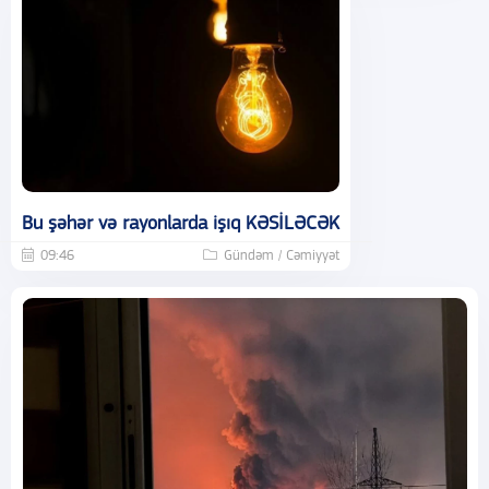
Bu şəhər və rayonlarda işıq KƏSİLƏCƏK
09:46
Gündəm / Cəmiyyət