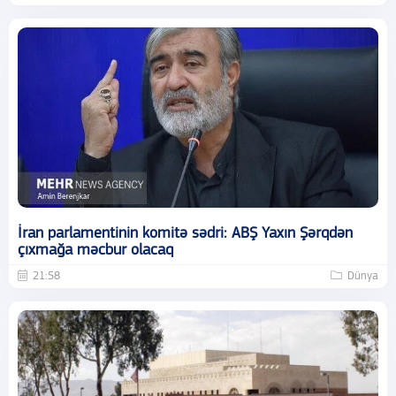
İran parlamentinin komitə sədri: ABŞ Yaxın Şərqdən
çıxmağa məcbur olacaq
21:58
Dünya