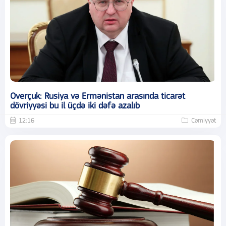
Overçuk: Rusiya və Ermənistan arasında ticarət
dövriyyəsi bu il üçdə iki dəfə azalıb
12:16
Cəmiyyət