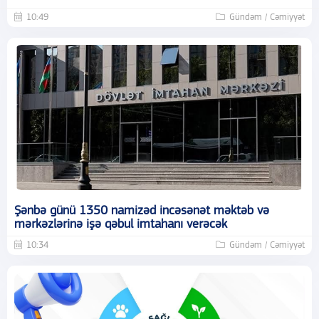
10:49
Gündəm / Cəmiyyət
Şənbə günü 1350 namizəd incəsənət məktəb və
mərkəzlərinə işə qəbul imtahanı verəcək
10:34
Gündəm / Cəmiyyət