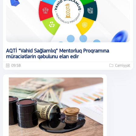
AQTİ “Vahid Sağlamlıq” Mentorluq Proqramına
müraciətlərin qəbulunu elan edir
09:58
Cəmiyyət