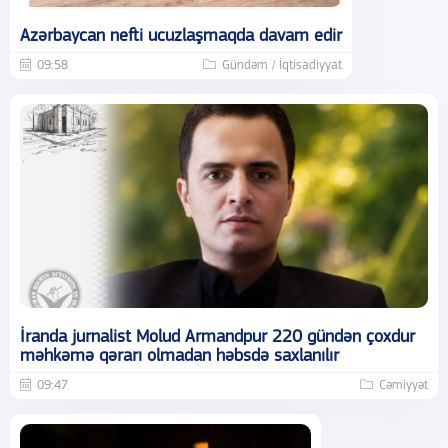
Azərbaycan nefti ucuzlaşmaqda davam edir
09:58
Gündəm / İqtisadiyyat
İranda jurnalist Molud Armandpur 220 gündən çoxdur
məhkəmə qərarı olmadan həbsdə saxlanılır
09:47
Cəmiyyət