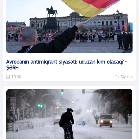
Avropanın antimiqrant siyasəti: uduzan kim olacaq? -
ŞƏRH
19:00
Siyasət