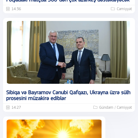
Polşadakı matçda 300-dən çox azarkeş dəstəkləyəcək
14:36
Cəmiyyət
Sibiqa və Bayramov Cənubi Qafqazı, Ukrayna üzrə sülh
prosesini müzakirə ediblər
14:27
Gündəm / Cəmiyyət