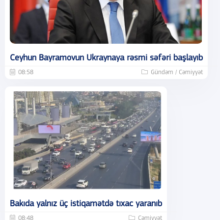
Ceyhun Bayramovun Ukraynaya rəsmi səfəri başlayıb
08:58
Gündəm / Cəmiyyət
Bakıda yalnız üç istiqamətdə tıxac yaranıb
08:48
Cəmiyyət