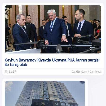
Ceyhun Bayramov Kiyevdə Ukrayna PUA-larının sərgisi
ilə tanış olub
11:17
Gündəm / Cəmiyyət