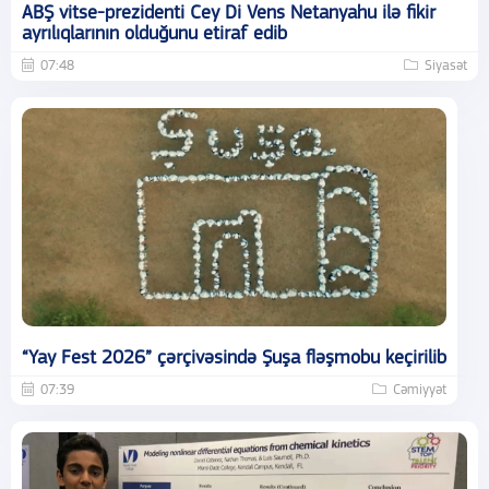
ABŞ vitse-prezidenti Cey Di Vens Netanyahu ilə fikir
ayrılıqlarının olduğunu etiraf edib
07:48
Siyasət
“Yay Fest 2026” çərçivəsində Şuşa fləşmobu keçirilib
07:39
Cəmiyyət