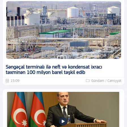
Səngəçal terminalı ilə neft və kondensat ixracı
təxminən 100 milyon barel təşkil edib
15:09
Gündəm / Cəmiyyət