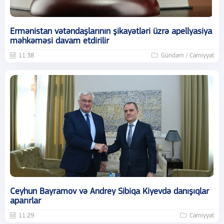
Ermənistan vətəndaşlarının şikayətləri üzrə apellyasiya
məhkəməsi davam etdirilir
11:38
Gündəm / Cəmiyyət
Ceyhun Bayramov və Andrey Sibiqa Kiyevdə danışıqlar
aparırlar
11:29
Cəmiyyət