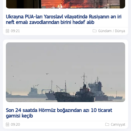
Ukrayna PUA-ları Yaroslavl vilayətində Rusiyanın ən iri
neft emalı zavodlarından birini hədəf alıb
09:21
Gündəm / Dünya
Son 24 saatda Hörmüz boğazından azı 10 ticarət
gəmisi keçib
09:20
Cəmiyyət