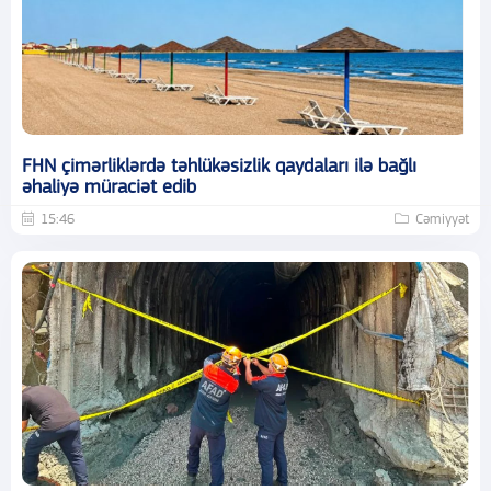
FHN çimərliklərdə təhlükəsizlik qaydaları ilə bağlı
əhaliyə müraciət edib
15:46
Cəmiyyət