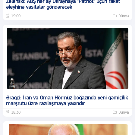
Zelenski: ABŞ hər ay Ukraynaya "Patriot" üçün raket
əleyhinə vasitələr göndərəcək
19:00
Dünya
Əraqçi: İran və Oman Hörmüz boğazında yeni gəmiçilik
marşrutu üzrə razılaşmaya yaxındır
18:30
Dünya