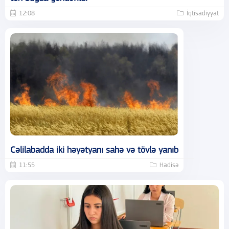
12:08
İqtisadiyyat
Cəlilabadda iki həyətyanı sahə və tövlə yanıb
11:55
Hadisə