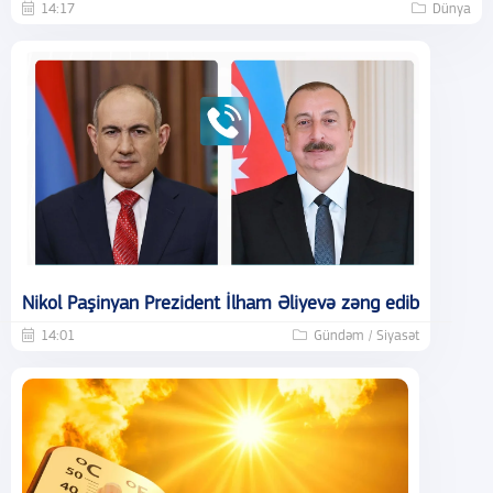
14:17
Dünya
Nikol Paşinyan Prezident İlham Əliyevə zəng edib
14:01
Gündəm / Siyasət