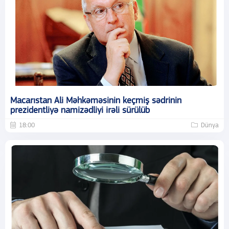
Macarıstan Ali Məhkəməsinin keçmiş sədrinin
prezidentliyə namizədliyi irəli sürülüb
18:00
Dünya