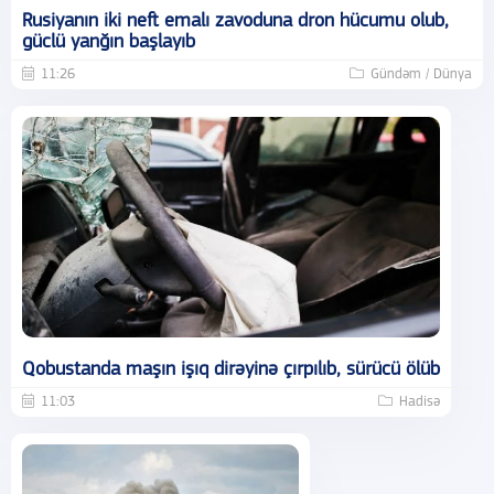
Rusiyanın iki neft emalı zavoduna dron hücumu olub,
güclü yanğın başlayıb
11:26
Gündəm / Dünya
Qobustanda maşın işıq dirəyinə çırpılıb, sürücü ölüb
11:03
Hadisə