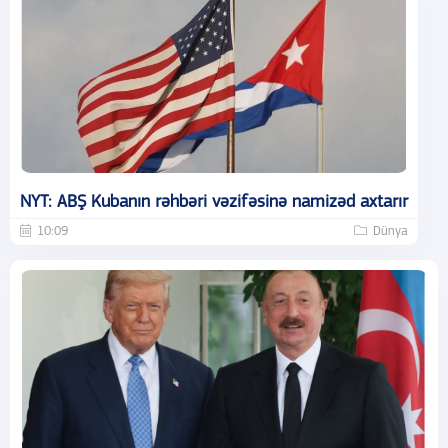
NYT: ABŞ Kubanın rəhbəri vəzifəsinə namizəd axtarır
10:09
Dünya