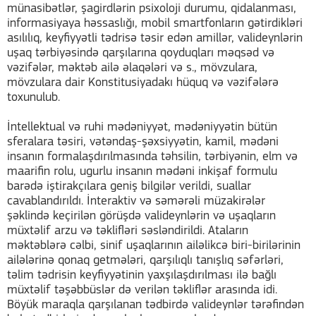
münasibətlər, şagirdlərin psixoloji durumu, qidalanması,
informasiyaya həssaslığı, mobil smartfonların gətirdikləri
asılılıq, keyfiyyətli tədrisə təsir edən amillər, valideynlərin
uşaq tərbiyəsində qarşılarına qoyduqları məqsəd və
vəzifələr, məktəb ailə əlaqələri və s., mövzulara,
mövzulara dair Konstitusiyadakı hüquq və vəzifələrə
toxunulub.
İntellektual və ruhi mədəniyyət, mədəniyyətin bütün
sferalara təsiri, vətəndaş-şəxsiyyətin, kamil, mədəni
insanın formalaşdırılmasında təhsilin, tərbiyənin, elm və
maarifin rolu, ugurlu insanın mədəni inkişaf formulu
barədə iştirakçılara geniş bilgilər verildi, suallar
cavablandırıldı. İnteraktiv və səmərəli müzakirələr
şəklində keçirilən görüşdə valideynlərin və uşaqların
müxtəlif arzu və təklifləri səsləndirildi. Ataların
məktəblərə cəlbi, sinif uşaqlarının ailəlikcə biri-birilərinin
ailələrinə qonaq getmələri, qarşılıqlı tanışlıq səfərləri,
təlim tədrisin keyfiyyətinin yaxşılaşdırılması ilə bağlı
müxtəlif təşəbbüslər də verilən təkliflər arasında idi.
Böyük maraqla qarşılanan tədbirdə valideynlər tərəfindən