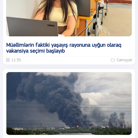
Müəllimlərin faktiki yaşayış rayonuna uyğun olaraq
vakansiya seçimi başlayıb
11:35
Cəmiyyət