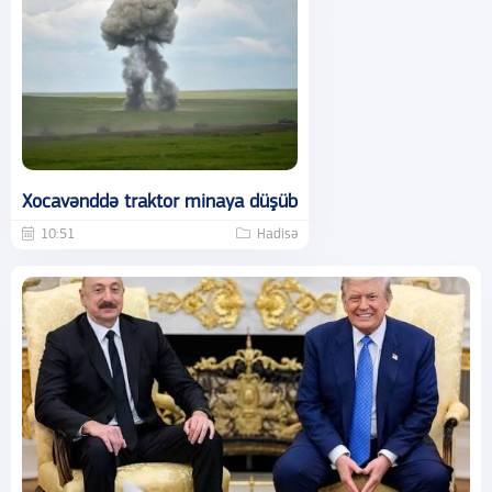
Xocavənddə traktor minaya düşüb
10:51
Hadisə