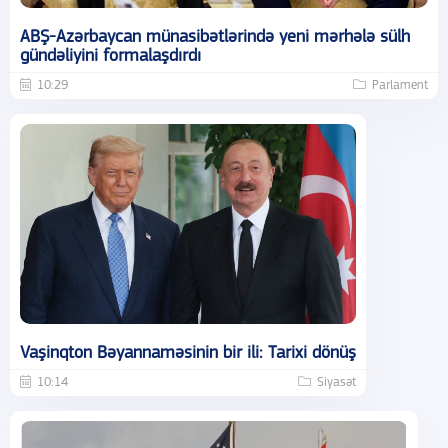
ABŞ-Azərbaycan münasibətlərində yeni mərhələ sülh
gündəliyini formalaşdırdı
10:29
Parlament
Vaşinqton Bəyannaməsinin bir ili: Tarixi dönüş
10:14
Siyasət