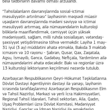
belə tədbirlərin davamlı olması arzulandı.
“Təhsilalanların davranışlarında sosial-ictimai
məsuliyyətin artırılması” layihəsinin məqsədi müasir
uşaqların davranışlarında mədəni səviyyə və ictimai
məsuliyyəti artırmaq, ailə nümayəndələrin kulturoloji
biliklərlə maarifləndirmək, cəmiyyət üçün yüksək
mədəniyyətli, sağlam, milli ruhda sosiallaşan, vətəndaş-
şəxsiyyət yetişdirlməsinə töhvə verməkdir. Layihə 1 may-
31 iyul (3 ay) müddətini əhatə etməklə, Bakıda 3 məktəb
icmasını və 10 rayonu - Şabran, Qusar, Qax, Zaqatala,
Agsu, İsmayıllı, Gəncə, Gədəbəy, Neftçala, Yardımlının ailə
nümayəndələrini əhatə edəcəkdir. Bakı və regionlar üzrə
13 kulturoloji lektoriyanın keçirilməsi nəzərdə tutulub.
Azərbaycan Respublikasının Qeyri-Hökumət Təşkilatlarına
Dövlət Dəstəyi Agentliyinin dəstəyi ilə yanaşı, layihənin
icrasında tərəfdaşlarımız Azərbaycan Respublikasının Elm
və Təhsil Nazirliyi, Mərkəzi və yerli İcra Hakimiyyətləri,
Regional Təhsil İdarələri, Təhsil sektorları, Ailə, Qadın,
Uşaq Problemləri üzrə Dövlət Komitəsi, Mədəniyyət
Nazirliyi, Gənclər və İdman Nazirliyi ilə əməkdaşlıq