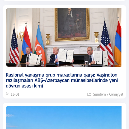
Rasional yanaşma qrup maraqlarına qarşı: Vaşinqton
razılaşmaları ABŞ-Azərbaycan münasibətlərində yeni
dövrün əsası kimi
16:01
Gündəm / Cəmiyyət