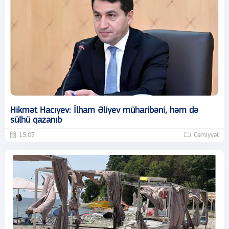
Hikmət Hacıyev: İlham Əliyev müharibəni, həm də
sülhü qazanıb
15:07
Cəmiyyət