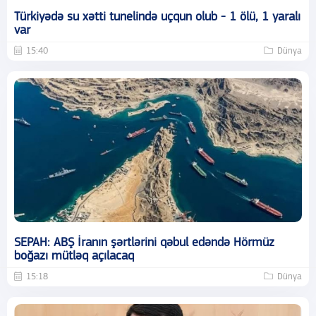
Türkiyədə su xətti tunelində uçqun olub - 1 ölü, 1 yaralı
var
15:40
Dünya
SEPAH: ABŞ İranın şərtlərini qəbul edəndə Hörmüz
boğazı mütləq açılacaq
15:18
Dünya