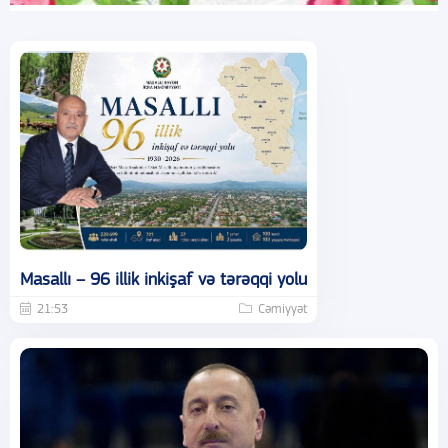
Masallı – 96 illik inkişaf və tərəqqi yolu
21:53
Cəmiyyət