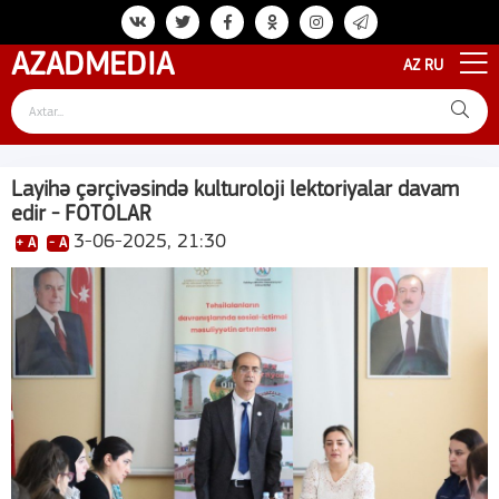
AZAD
MEDIA
AZ
RU
Layihə çərçivəsində kulturoloji lektoriyalar davam
edir - FOTOLAR
3-06-2025, 21:30
+ A
- A