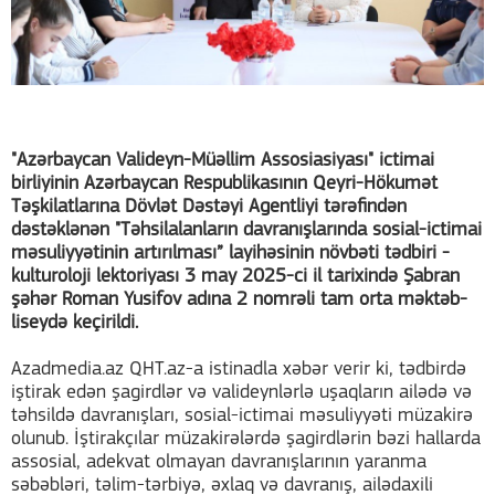
"Azərbaycan Valideyn-Müəllim Assosiasiyası" ictimai
birliyinin Azərbaycan Respublikasının Qeyri-Hökumət
Təşkilatlarına Dövlət Dəstəyi Agentliyi tərəfindən
dəstəklənən "Təhsilalanların davranışlarında sosial-ictimai
məsuliyyətinin artırılması” layihəsinin növbəti tədbiri -
kulturoloji lektoriyası 3 may 2025-ci il tarixində Şabran
şəhər Roman Yusifov adına 2 nomrəli tam orta məktəb-
liseydə keçirildi.
Azadmedia.az QHT.az-a istinadla xəbər verir ki, tədbirdə
iştirak edən şagirdlər və valideynlərlə uşaqların ailədə və
təhsildə davranışları, sosial-ictimai məsuliyyəti müzakirə
olunub. İştirakçılar müzakirələrdə şagirdlərin bəzi hallarda
assosial, adekvat olmayan davranışlarının yaranma
səbəbləri, təlim-tərbiyə, əxlaq və davranış, ailədaxili