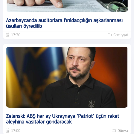
Azərbaycanda auditorlara fırıldaqçılığın aşkarlanması
üsulları öyrədilib
17:30
Cəmiyyət
Zelenski: ABŞ hər ay Ukraynaya "Patriot" üçün raket
əleyhinə vasitələr göndərəcək
17:00
Dünya