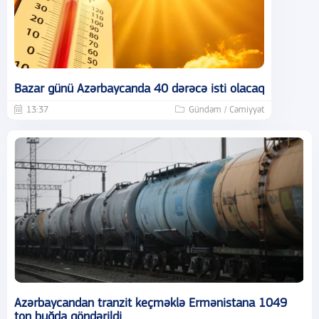
Bazar günü Azərbaycanda 40 dərəcə isti olacaq
13:37
Gündəm / Cəmiyyət
Azərbaycandan tranzit keçməklə Ermənistana 1049
ton buğda göndərildi