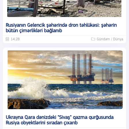
Rusiyanın Gelencik şəhərində dron təhlükəsi: şəhərin
bütün çimərlikləri bağlanıb
14:28
Gündəm / Dünya
Ukrayna Qara dənizdəki "Sivaş" qazma qurğusunda
Rusiya obyektlərini sıradan çıxarıb