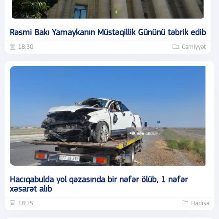
Rəsmi Bakı Yamaykanın Müstəqillik Gününü təbrik edib
18:30
Cəmiyyət
Hacıqabulda yol qəzasında bir nəfər ölüb, 1 nəfər
xəsarət alıb
18:15
Hadisə