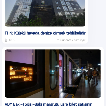
FHN: Küləkli havada dənizə girmək təhlükəlidir
10:55
Gündəm / Cəmiyyət
ADY Bakı–Tbilisi–Bakı marşrutu üzrə bilet satışının