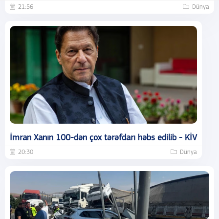
21:56
Dünya
İmran Xanın 100-dən çox tərəfdarı həbs edilib - KİV
20:30
Dünya