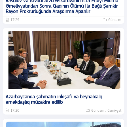
Rəsulov Və Arvadı Arzu Əskərovanın Icra Etdiyi Mioma
Əməliyyatından Sonra Qadının Ölümü Ilə Bağlı Şəmkir
Rayon Prokrurluğunda Araşdırma Aparılır
17:29
Gündəm
Azərbaycanda şahmatın inkişafı və beynəlxalq
əməkdaşlıq müzakirə edilib
17:20
Gündəm / Cəmiyyət