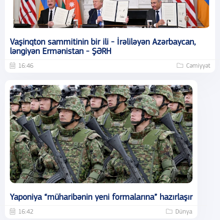
Vaşinqton sammitinin bir ili - İrəliləyən Azərbaycan,
ləngiyən Ermənistan - ŞƏRH
16:46
Cəmiyyət
Yaponiya “müharibənin yeni formalarına” hazırlaşır
16:42
Dünya