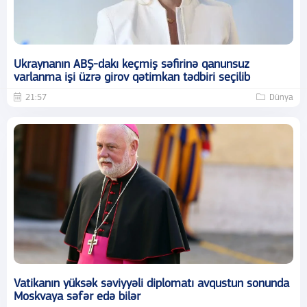
Ukraynanın ABŞ-dakı keçmiş səfirinə qanunsuz
varlanma işi üzrə girov qətimkan tədbiri seçilib
21:57
Dünya
Vatikanın yüksək səviyyəli diplomatı avqustun sonunda
Moskvaya səfər edə bilər