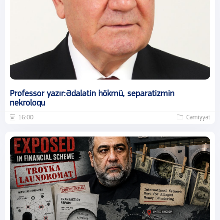
Professor yazır:Ədalətin hökmü, separatizmin
nekroloqu
16:00
Cəmiyyət