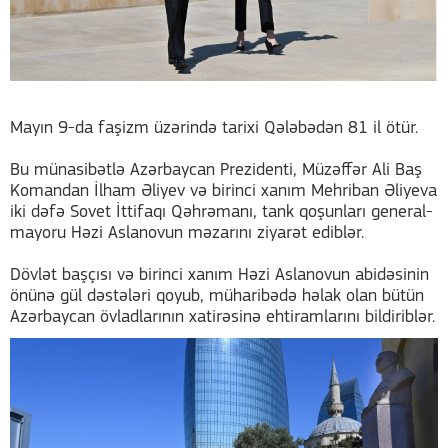
Mayın 9-da faşizm üzərində tarixi Qələbədən 81 il ötür.
Bu münasibətlə Azərbaycan Prezidenti, Müzəffər Ali Baş
Komandan İlham Əliyev və birinci xanım Mehriban Əliyeva
iki dəfə Sovet İttifaqı Qəhrəmanı, tank qoşunları general-
mayoru Həzi Aslanovun məzarını ziyarət ediblər.
Dövlət başçısı və birinci xanım Həzi Aslanovun abidəsinin
önünə gül dəstələri qoyub, müharibədə həlak olan bütün
Azərbaycan övladlarının xatirəsinə ehtiramlarını bildiriblər.