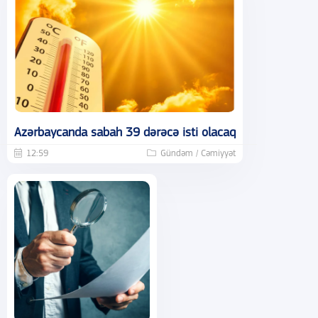
Azərbaycanda sabah 39 dərəcə isti olacaq
12:59
Gündəm / Cəmiyyət