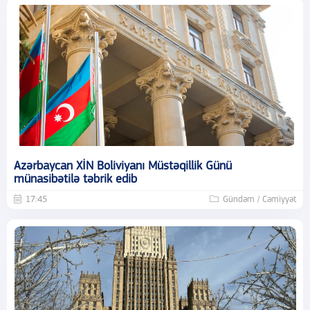
Azərbaycan XİN Boliviyanı Müstəqillik Günü
münasibətilə təbrik edib
17:45
Gündəm / Cəmiyyət