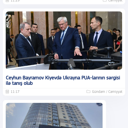
11:29
Cəmiyyət
Ceyhun Bayramov Kiyevdə Ukrayna PUA-larının sərgisi
ilə tanış olub
11:17
Gündəm / Cəmiyyət