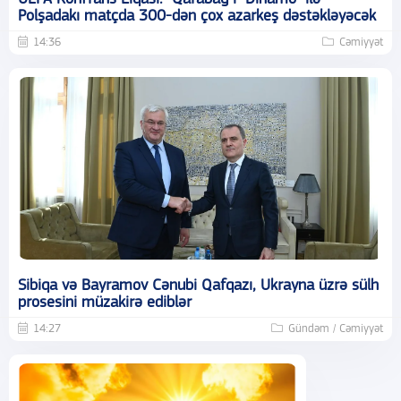
Polşadakı matçda 300-dən çox azarkeş dəstəkləyəcək
14:36
Cəmiyyət
Sibiqa və Bayramov Cənubi Qafqazı, Ukrayna üzrə sülh
prosesini müzakirə ediblər
14:27
Gündəm / Cəmiyyət