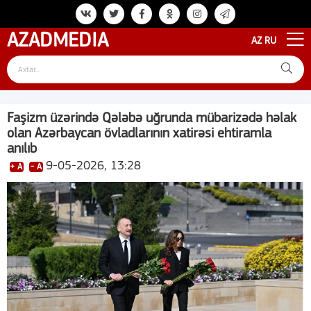
AZAD
MEDIA
AZ
RU
Faşizm üzərində Qələbə uğrunda mübarizədə həlak
olan Azərbaycan övladlarının xatirəsi ehtiramla
anılıb
9-05-2026, 13:28
+ A
- A