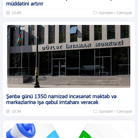
müddətini artırır
10:49
Gündəm / Cəmiyyət
Şənbə günü 1350 namizəd incəsənət məktəb və
mərkəzlərinə işə qəbul imtahanı verəcək
10:34
Gündəm / Cəmiyyət