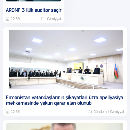
ARDNF 3 illik auditor seçir
12:39
Cəmiyyət
Ermənistan vətəndaşlarının şikayətləri üzrə apellyasiya
məhkəməsində yekun qərar elan olunub
12:33
Gündəm / Cəmiyyət