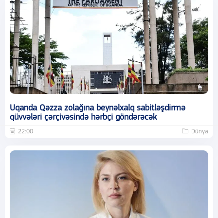
Uqanda Qəzza zolağına beynəlxalq sabitləşdirmə
qüvvələri çərçivəsində hərbçi göndərəcək
22:00
Dünya