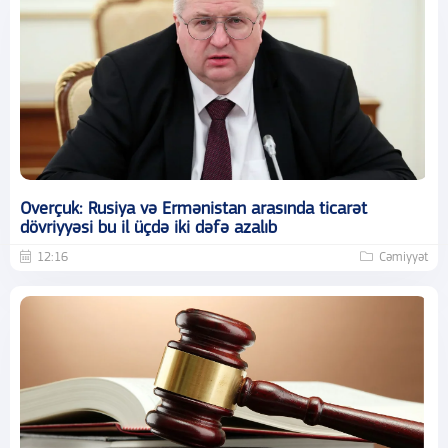
Overçuk: Rusiya və Ermənistan arasında ticarət
dövriyyəsi bu il üçdə iki dəfə azalıb
12:16
Cəmiyyət