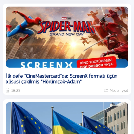
İlk dəfə "CineMastercard"da: ScreenX formatı üçün
xüsusi çəkilmiş “Hörümçək-Adam”
16:25
Mədəniyyət