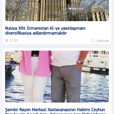
Rusiya XİN: Ermənistan Aİ-yə yaxınlaşmanı
diversifikasiya adlandırmamalıdır
17:37
Cəmiyyət
Şəmkir Rayon Mərkəzi Xəstəxanasının Həkimi Ceyhun