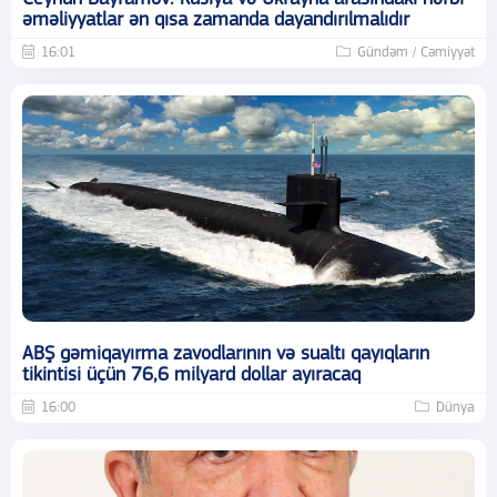
əməliyyatlar ən qısa zamanda dayandırılmalıdır
16:01
Gündəm / Cəmiyyət
ABŞ gəmiqayırma zavodlarının və sualtı qayıqların
tikintisi üçün 76,6 milyard dollar ayıracaq
16:00
Dünya