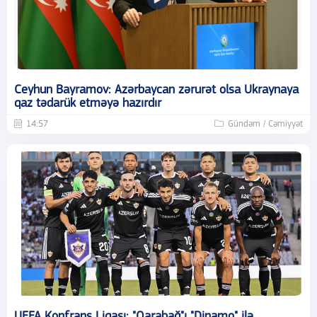
Ceyhun Bayramov: Azərbaycan zərurət olsa Ukraynaya
qaz tədarük etməyə hazırdır
14:57
Gündəm / Cəmiyyət
UEFA Konfrans Liqası: "Qarabağ"ı "Dinamo" ilə