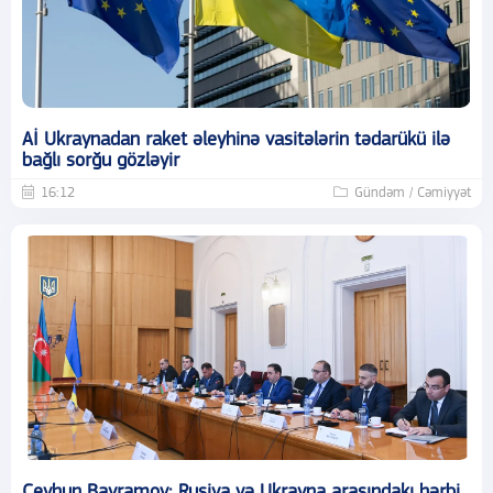
Aİ Ukraynadan raket əleyhinə vasitələrin tədarükü ilə
bağlı sorğu gözləyir
16:12
Gündəm / Cəmiyyət
Ceyhun Bayramov: Rusiya və Ukrayna arasındakı hərbi