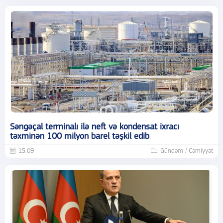
Səngəçal terminalı ilə neft və kondensat ixracı
təxminən 100 milyon barel təşkil edib
15:09
Gündəm / Cəmiyyət