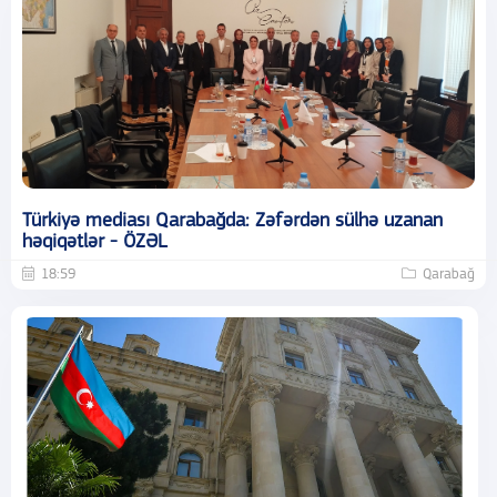
Türkiyə mediası Qarabağda: Zəfərdən sülhə uzanan
həqiqətlər - ÖZƏL
18:59
Qarabağ