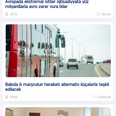
Avropada ekstremal istilər iqtisadiyyata yüz
milyardlarla avro zərər vura bilər
19:31
Dünya
Bakıda 6 marşrutun hərəkəti alternativ küçələrlə təşkil
ediləcək
19:00
Cəmiyyət