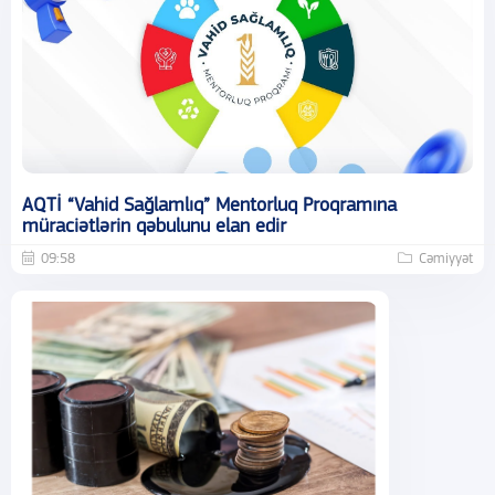
AQTİ “Vahid Sağlamlıq” Mentorluq Proqramına
müraciətlərin qəbulunu elan edir
09:58
Cəmiyyət