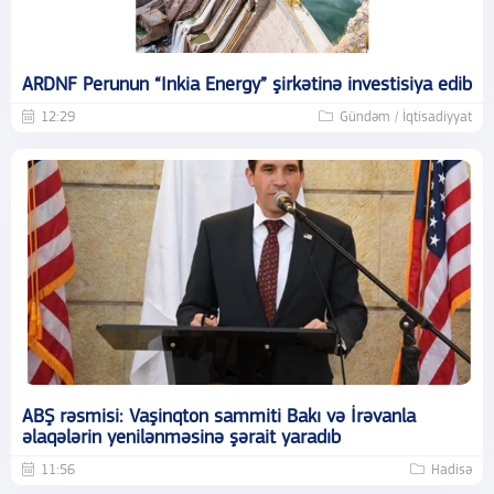
ARDNF Perunun “Inkia Energy” şirkətinə investisiya edib
12:29
Gündəm / İqtisadiyyat
ABŞ rəsmisi: Vaşinqton sammiti Bakı və İrəvanla
əlaqələrin yenilənməsinə şərait yaradıb
11:56
Hadisə