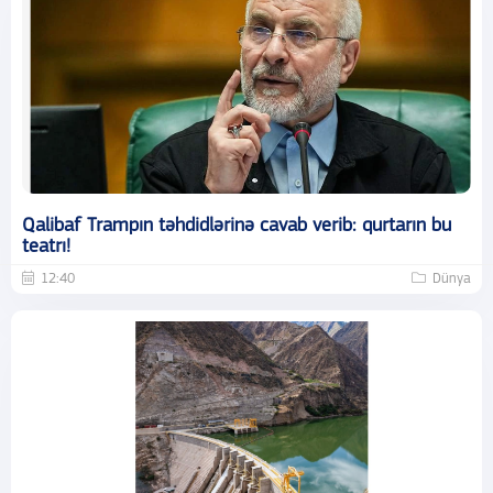
Qalibaf Trampın təhdidlərinə cavab verib: qurtarın bu
teatrı!
12:40
Dünya