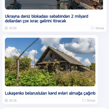
Ukrayna dəniz blokadası səbəbindən 2 milyard
dollardan çox ixrac gəlirini itirəcək
20:30
Dünya
Lukaşenko belarusluları kənd evləri almağa çağırıb
20:16
Dünya