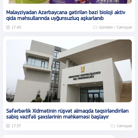
Malayziyadan Azərbaycana gətirilən bəzi bioloji aktiv
qida məhsullarında uyğunsuzluq aşkarlanıb
17:43
Gündəm / Cəmiyyət
Səfərbərlik Xidmətinin rüşvət almaqda təqsirləndirilən
sabiq vəzifəli şəxslərinin məhkəməsi başlayır
17:37
Cəmiyyət