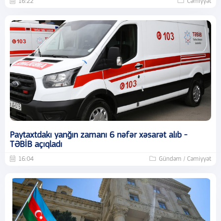
16:22
Cəmiyyət
Paytaxtdakı yanğın zamanı 6 nəfər xəsarət alıb -
TƏBİB açıqladı
16:04
Gündəm / Cəmiyyət