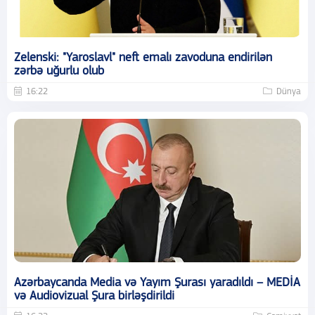
Zelenski: "Yaroslavl" neft emalı zavoduna endirilən
zərbə uğurlu olub
16:22
Dünya
Azərbaycanda Media və Yayım Şurası yaradıldı – MEDİA
və Audiovizual Şura birləşdirildi