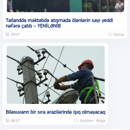
Tailandda məktəbdə atışmada ölənlərin sayı yeddi
nəfərə çatıb – YENİLƏNİB
09:07
Dünya
Biləsuvarın bir sıra ərazilərində işıq olmayacaq
08:57
Gündəm / Bölgə