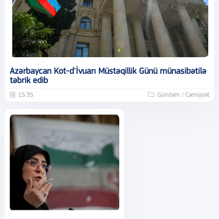
Azərbaycan Kot-d'İvuarı Müstəqillik Günü münasibətilə
təbrik edib
15:35
Gündəm / Cəmiyyət