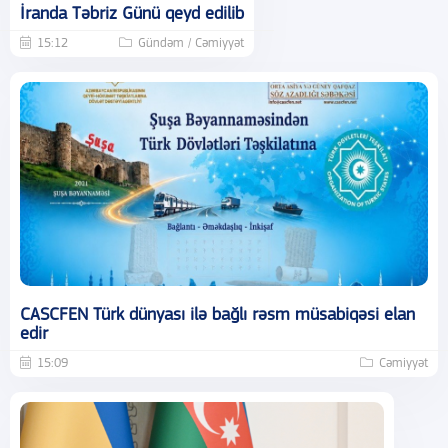
İranda Təbriz Günü qeyd edilib
15:12
Gündəm / Cəmiyyət
CASCFEN Türk dünyası ilə bağlı rəsm müsabiqəsi elan
edir
15:09
Cəmiyyət