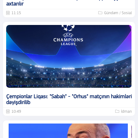
axtarılır
11:15
Gündəm / Sosial
Çempionlar Liqası: "Sabah" - "Orhus" matçının hakimləri
dəyişdirilib
10:49
İdman