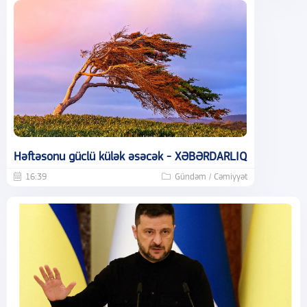
Həftəsonu güclü külək əsəcək - XƏBƏRDARLIQ
16:39
Gündəm / Cəmiyyət