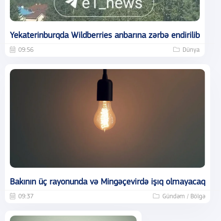
Yekaterinburqda Wildberries anbarına zərbə endirilib
09:56
Dünya
Bakının üç rayonunda və Mingəçevirdə işıq olmayacaq
09:37
Gündəm / Bölgə