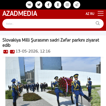
AZAD
MEDIA
AZ
RU
Slovakiya Milli Şurasının sədri Zəfər parkını ziyarət
edib
13-05-2026, 12:16
+ A
- A