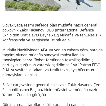
Slovakiyada rəsmi səfərdə olan müdafiə naziri general-
polkovnik Zakir Həsənov IDEB (International Defence
Exhibition Bratislava) Beynəlxalq Müdafiə və təhlükəsizlik
konfransında və sərgisində iştirak edib.
Müdafiə Nazirliyindən APA-ya verilən xəbərə görə, sərgidə
təqdim olunan müdafiə sənayesi məhsulları ilə
tanışlıqdan sonra “Robot tərəfindən təkmilləşdirilmiş
partlayıcı qurğunun zərərsizləşdirilməsi” və "Patron FPV”
PUA-sı vasitəsilə təkərli və tırtıllı texnikaya hücumun
nümayişləri izlənilib.
Səfər çərçivəsində general-polkovnik Zakir Həsənov Çex
Respublikasının Baş nazirinin müavini və müdafiə naziri
Yaromir Zuna ilə görüşüb.
Görüş zamanı tərəflər iki ölkə arasında qarşılıqlı