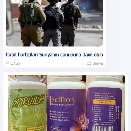
İsrail hərbçiləri Suriyanın cənubuna daxil olub
17:55
Dünya