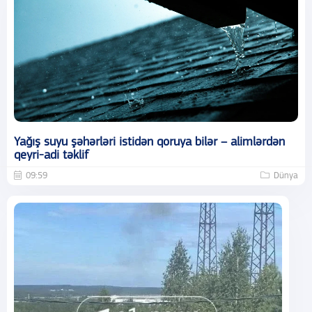
Yağış suyu şəhərləri istidən qoruya bilər – alimlərdən
qeyri-adi təklif
09:59
Dünya