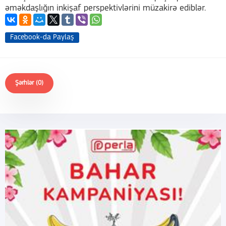
əməkdaşlığın inkişaf perspektivlərini müzakirə ediblər.
Facebook-da Paylaş
Şərhlər (0)