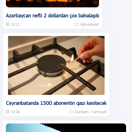
Azərbaycan nefti 2 dollardan çox bahalaşıb
10:11
İqtisadiyyat
Ceyranbatanda 1500 abonentin qazı kəsiləcək
10:06
Gündəm / Cəmiyyət