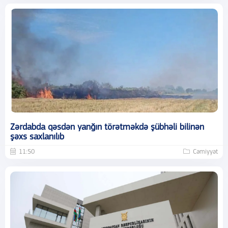
Zərdabda qəsdən yanğın törətməkdə şübhəli bilinən
şəxs saxlanılıb
11:50
Cəmiyyət