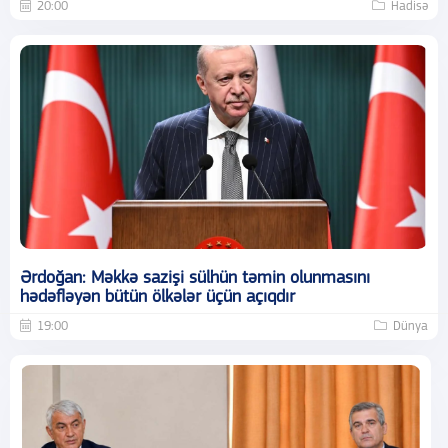
20:00
Hadisə
Ərdoğan: Məkkə sazişi sülhün təmin olunmasını
hədəfləyən bütün ölkələr üçün açıqdır
19:00
Dünya