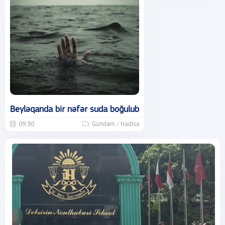
Beyləqanda bir nəfər suda boğulub
09:30
Gündəm / Hadisə