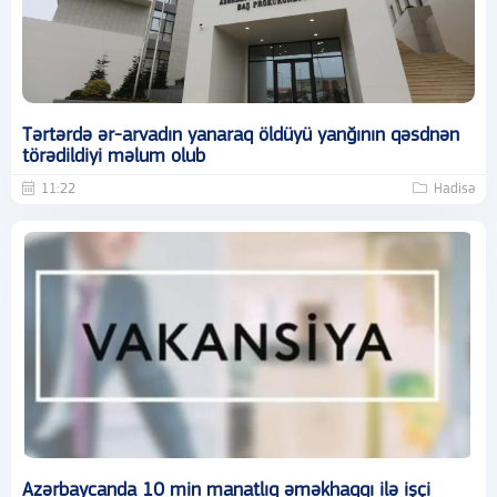
Tərtərdə ər-arvadın yanaraq öldüyü yanğının qəsdnən
törədildiyi məlum olub
11:22
Hadisə
Azərbaycanda 10 min manatlıq əməkhaqqı ilə işçi