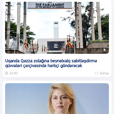
Uqanda Qəzza zolağına beynəlxalq sabitləşdirmə
qüvvələri çərçivəsində hərbçi göndərəcək
22:00
Dünya