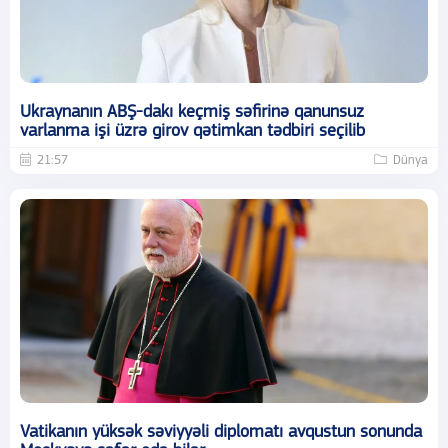
Ukraynanın ABŞ-dakı keçmiş səfirinə qanunsuz
varlanma işi üzrə girov qətimkan tədbiri seçilib
21:57
Dünya
Vatikanın yüksək səviyyəli diplomatı avqustun sonunda