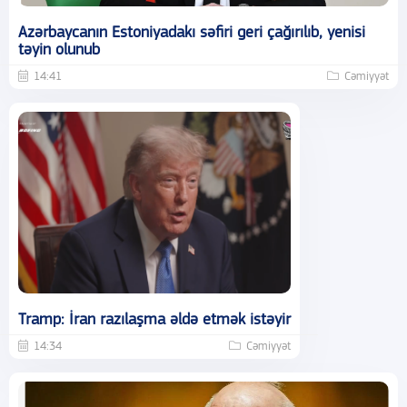
Azərbaycanın Estoniyadakı səfiri geri çağırılıb, yenisi
təyin olunub
14:41
Cəmiyyət
Tramp: İran razılaşma əldə etmək istəyir
14:34
Cəmiyyət