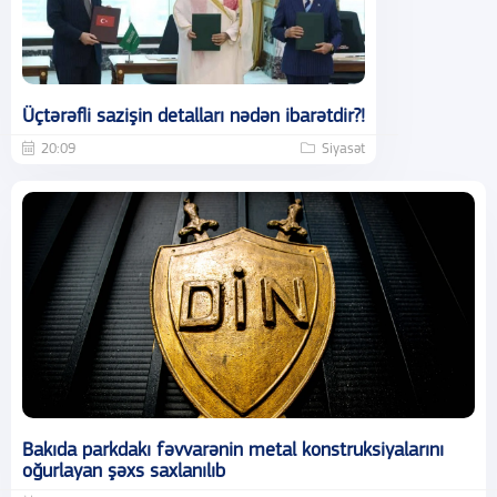
Üçtərəfli sazişin detalları nədən ibarətdir?!
20:09
Siyasət
Bakıda parkdakı fəvvarənin metal konstruksiyalarını
oğurlayan şəxs saxlanılıb