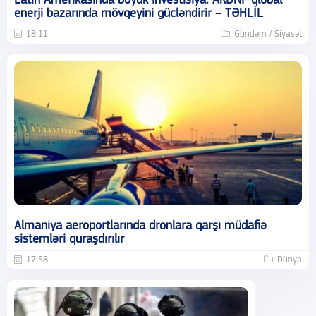
Latın Amerikasında böyük investisiya: ARDNF qlobal
enerji bazarında mövqeyini gücləndirir – TƏHLİL
18:11
Gündəm / Siyasət
Almaniya aeroportlarında dronlara qarşı müdafiə
sistemləri quraşdırılır
17:58
Dünya