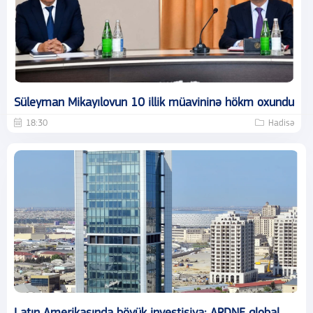
Süleyman Mikayılovun 10 illik müavininə hökm oxundu
18:30
Hadisə