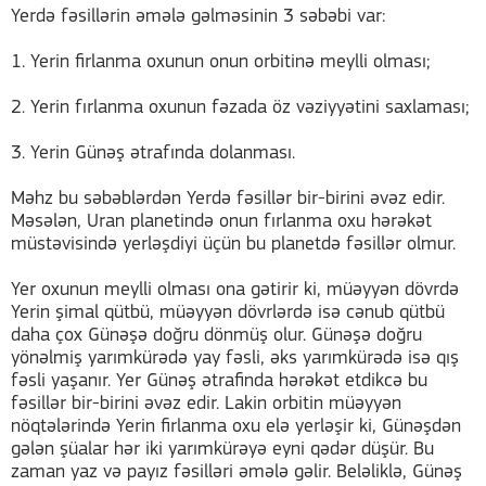
Yerdə fəsillərin əmələ gəlməsinin 3 səbəbi var:
1. Yerin firlanma oxunun onun orbitinə meylli olması;
2. Yerin fırlanma oxunun fəzada öz vəziyyətini saxlaması;
3. Yerin Günəş ətrafında dolanması.
Məhz bu səbəblərdən Yerdə fəsillər bir-birini əvəz edir.
Məsələn, Uran planetində onun fırlanma oxu hərəkət
müstəvisində yerləşdiyi üçün bu planetdə fəsillər olmur.
Yer oxunun meylli olması ona gətirir ki, müəyyən dövrdə
Yerin şimal qütbü, müəyyən dövrlərdə isə cənub qütbü
daha çox Günəşə doğru dönmüş olur. Günəşə doğru
yönəlmiş yarımkürədə yay fəsli, əks yarımkürədə isə qış
fəsli yaşanır. Yer Günəş ətrafinda hərəkət etdikcə bu
fəsillər bir-birini əvəz edir. Lakin orbitin müəyyən
nöqtələrində Yerin firlanma oxu elə yerləşir ki, Günəşdən
gələn şüalar hər iki yarımkürəyə eyni qədər düşür. Bu
zaman yaz və payız fəsilləri əmələ gəlir. Beləliklə, Günəş