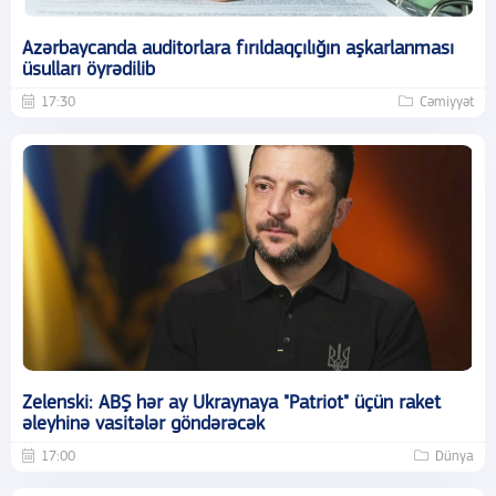
Azərbaycanda auditorlara fırıldaqçılığın aşkarlanması
üsulları öyrədilib
17:30
Cəmiyyət
Zelenski: ABŞ hər ay Ukraynaya "Patriot" üçün raket
əleyhinə vasitələr göndərəcək
17:00
Dünya