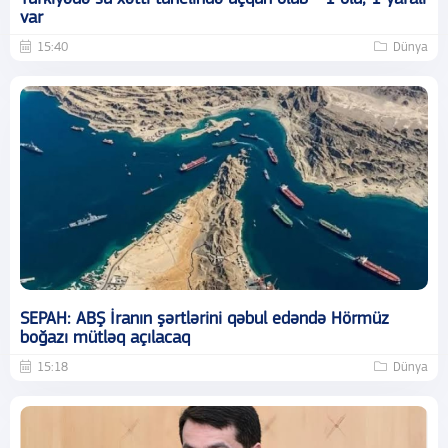
var
15:40
Dünya
SEPAH: ABŞ İranın şərtlərini qəbul edəndə Hörmüz
boğazı mütləq açılacaq
15:18
Dünya