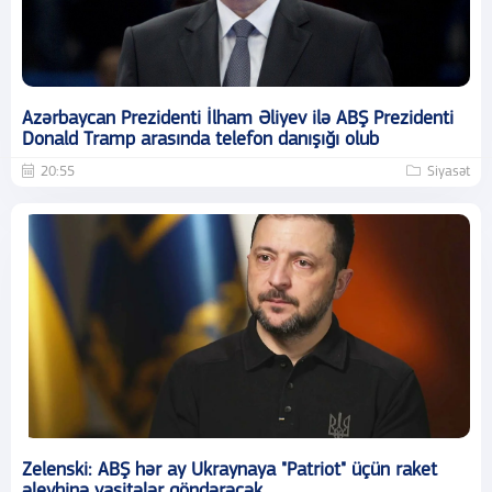
Azərbaycan Prezidenti İlham Əliyev ilə ABŞ Prezidenti
Donald Tramp arasında telefon danışığı olub
20:55
Siyasət
Zelenski: ABŞ hər ay Ukraynaya "Patriot" üçün raket
əleyhinə vasitələr göndərəcək