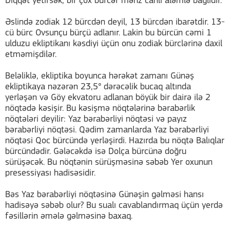
Diqqət yetirsək, bir çox bürcər məhz canlı aləmlə bağlıdır.
Əslində zodiak 12 bürcdən deyil, 13 bürcdən ibarətdir. 13-
cü bürc Ovsunçu bürçü adlanır. Lakin bu bürcün cəmi 1
ulduzu ekliptikanı kəsdiyi üçün onu zodiak bürclərinə daxil
etməmişdilər.
Beləliklə, ekliptika boyunca hərəkət zamanı Günəş
ekliptikaya nəzərən 23,5° dərəcəlik bucaq altında
yerləşən və Göy ekvatoru adlanan böyük bir dairə ilə 2
nöqtədə kəsişir. Bu kəsişmə nöqtələrinə bərabərlik
nöqtələri deyilir: Yaz bərabərliyi nöqtəsi və payız
bərabərliyi nöqtəsi. Qədim zamanlarda Yaz bərabərliyi
nöqtəsi Qoc bürcündə yerləşirdi. Hazırda bu nöqtə Balıqlar
bürcündədir. Gələcəkdə isə Dolça bürcünə doğru
sürüşəcək. Bu nöqtənin sürüşməsinə səbəb Yer oxunun
presessiyası hadisəsidir.
Bəs Yaz bərabərliyi nöqtəsinə Günəşin gəlməsi hansı
hadisəyə səbəb olur? Bu sualı cavablandırmaq üçün yerdə
fəsillərin əmələ gəlməsinə baxaq.