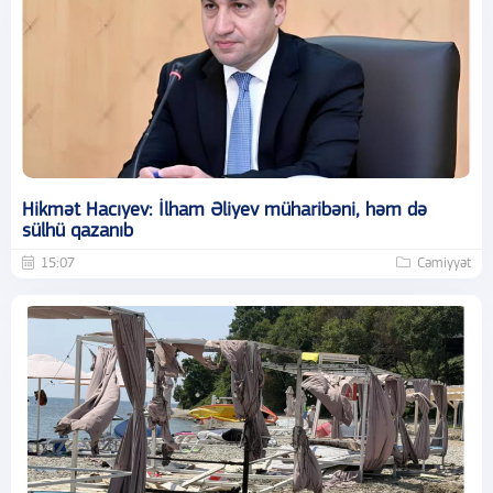
Hikmət Hacıyev: İlham Əliyev müharibəni, həm də
sülhü qazanıb
15:07
Cəmiyyət