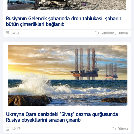
Rusiyanın Gelencik şəhərində dron təhlükəsi: şəhərin
bütün çimərlikləri bağlanıb
14:28
Gündəm / Dünya
Ukrayna Qara dənizdəki "Sivaş" qazma qurğusunda
Rusiya obyektlərini sıradan çıxarıb
14:17
Dünya