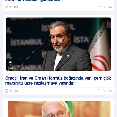
19:00
Dünya
Əraqçi: İran və Oman Hörmüz boğazında yeni gəmiçilik
marşrutu üzrə razılaşmaya yaxındır
18:30
Dünya