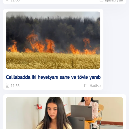
12:08
İqtisadiyyat
Cəlilabadda iki həyətyanı sahə və tövlə yanıb
11:55
Hadisə