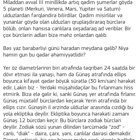
Miladdan əvvəl III minillikdə artıq qədim şumerlər göydə
5 planeti (Merkuri, Venera, Mars, Yupiter və Saturn)
ulduzlardan fərqləndirə bilirdilər. Qədim misirlilər və
yunanlar göydə olan ulduzları qruplaşdıraraq bürclərə
bölüb, onları hansısa canlılara oxşadaraq ad veriblər. Bir
çox bürclərin adları bizə məhz onlardan qalıb.
Bəs yaz bərabərliyi günü haradan meydana gəlib? Niyə
həmin gun bu qədər əhəmiyyətlidir?
Yer öz diametrlərinin biri ətrafinda təqribən 24 saatda bir
dövr etməsi ilə yanaşı, həm də Günəş ətrafında ellips
boyunca kifayət qədər böyük sürətlə (30 km/san) hərəkət
edir. Lakin biz - Yerdəki müşahidəçilər bu fırlanmanı hiss
etmirik. Bizə elə gəlir ki, sanki Günəş yer ətrafında firlanır.
Günəş müxtəlif bürclərdən keçərək Yerin ətrafında bir
ellips cızır. Günəşin il ərzində ulduzlar arasında cızdığı bu
yola ekliptika deyilir. Ekliptika boyunca hərəkəti zamanı
Günəş 12 bürcdən keçir. Bu bürclərə zodiak bürcləri
deyilir. Zodiak sözü yunan dilindən tərcümədə “zod” -
canlı, “diak” - dairə, çarx, yəni, canlılar dairəsi deməkdir.