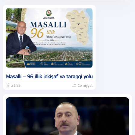
Masallı – 96 illik inkişaf və tərəqqi yolu
21:53
Cəmiyyət