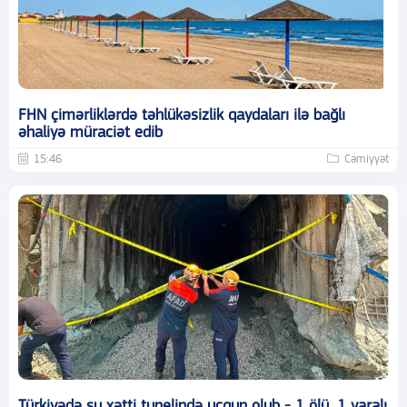
FHN çimərliklərdə təhlükəsizlik qaydaları ilə bağlı
əhaliyə müraciət edib
15:46
Cəmiyyət
Türkiyədə su xətti tunelində uçqun olub - 1 ölü, 1 yaralı