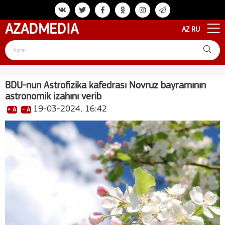
AZAD
MEDIA
AZ
RU
BDU-nun Astrofizika kafedrası Novruz bayramının
astronomik izahını verib
19-03-2024, 16:42
+ A
- A