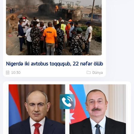
Nigerdə iki avtobus toqquşub, 22 nəfər ölüb
10:30
Dünya