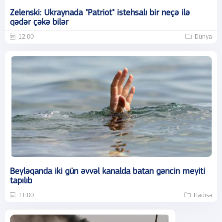
Zelenski: Ukraynada "Patriot" istehsalı bir neçə ilə
qədər çəkə bilər
12:00
Dünya
Beyləqanda iki gün əvvəl kanalda batan gəncin meyiti
tapılıb
11:00
Hadisə