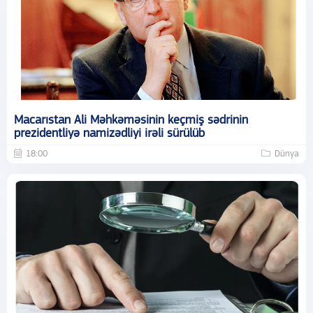
Macarıstan Ali Məhkəməsinin keçmiş sədrinin
prezidentliyə namizədliyi irəli sürülüb
18:00
Dünya