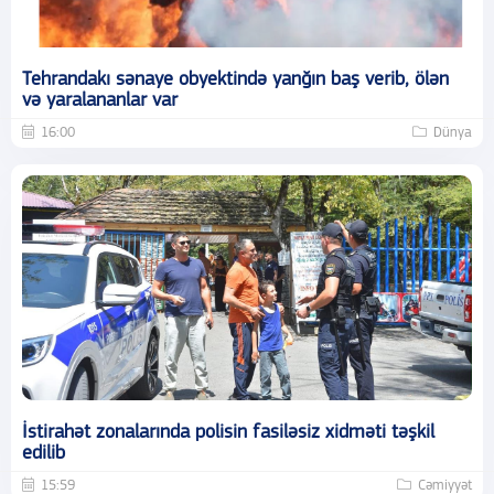
Tehrandakı sənaye obyektində yanğın baş verib, ölən
və yaralananlar var
16:00
Dünya
İstirahət zonalarında polisin fasiləsiz xidməti təşkil
edilib
15:59
Cəmiyyət