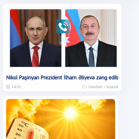
Nikol Paşinyan Prezident İlham Əliyevə zəng edib
14:01
Gündəm / Siyasət