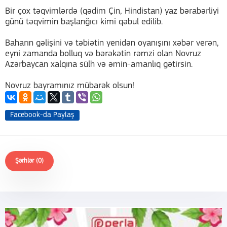
Bir çox təqvimlərdə (qədim Çin, Hindistan) yaz bərabərliyi
günü təqvimin başlanğıcı kimi qəbul edilib.
Baharın gəlişini və təbiətin yenidən oyanışını xəbər verən,
eyni zamanda bolluq və bərəkətin rəmzi olan Novruz
Azərbaycan xalqına sülh və əmin-amanlıq gətirsin.
Novruz bayramınız mübarək olsun!
Facebook-da Paylaş
Şərhlər (0)