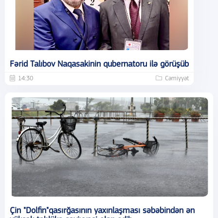
Fərid Talıbov Naqasakinin qubernatoru ilə görüşüb
14:30
Cəmiyyət
Çin "Dolfin"qasırğasının yaxınlaşması səbəbindən ən