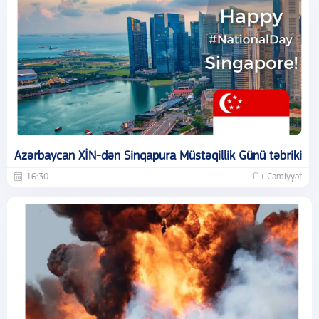
Azərbaycan XİN-dən Sinqapura Müstəqillik Günü təbriki
16:30
Cəmiyyət