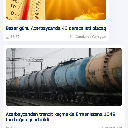
Bazar günü Azərbaycanda 40 dərəcə isti olacaq
13:37
Gündəm / Cəmiyyət
Azərbaycandan tranzit keçməklə Ermənistana 1049
ton buğda göndərildi