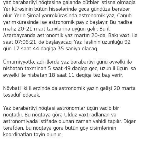
yaz bərabərliyi nöqtəsinə gələndə qütblər istisna olmaqla
Yer kürəsinin bütün hissələrində gecə gündüzə bərabər
olur. Yerin Şimal yarımkürəsində astronomik yaz, Cənub
yarımkürəsində isə astronomik payız başlayır. Bu hadisə
məhz 20-21 mart tarixlərinə uyğun gəlir. Bu il
Azərbaycanda astronomik yaz martın 20-də, Bakı vaxtı ilə
saat 07:06:21-də başlayacaq. Yaz fəslinin uzunluğu 92
gün 17 saat 44 dəqiqə 35 saniyə olacaq.
Ümumiyyətlə, adi illərdə yaz bərabərliyi günü əvvəlki ilə
nisbətən təxminən 5 saat 49 dəqiqə gec, uzun il üçün isə
əvvəlki ilə nisbətən 18 saat 11 dəqiqə tez baş verir.
Növbəti iki il ərzində də astronomik yazın gəlişi 20 marta
təsadüf edəcək.
Yaz bərabərliyi nöqtəsi astronomlar üçün vacib bir
nöqtədir. Bu nöqtəyə görə Ulduz vaxtı adlanan və
astronomiyada istifadə olunan zaman vahidi tapılır. Digər
tərəfdən, bu nöqtəyə görə bütün göy cisimlərinin
koordinatları təyin olunur.