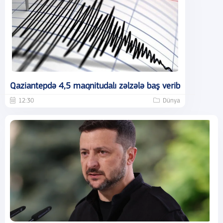
Qaziantepdə 4,5 maqnitudalı zəlzələ baş verib
12:30
Dünya