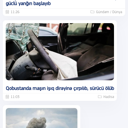
güclü yanğın başlayıb
11:26
Gündəm / Dünya
Qobustanda maşın işıq dirəyinə çırpılıb, sürücü ölüb
11:03
Hadisə