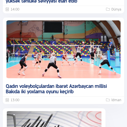
yüksək təhlükə səviyyəsi elan edib
14:00
Dünya
Qadın voleybolçulardan ibarət Azərbaycan millisi
Bakıda iki yoxlama oyunu keçirib
13:00
İdman