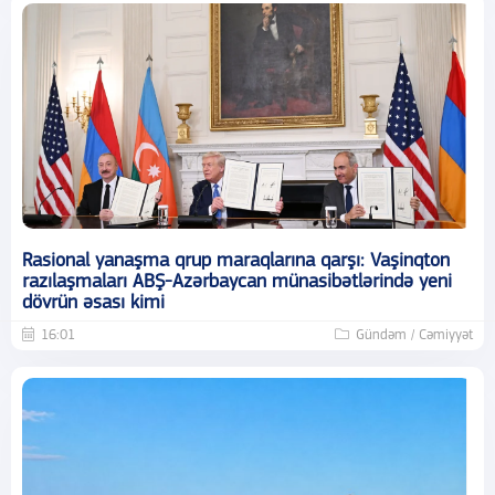
Rasional yanaşma qrup maraqlarına qarşı: Vaşinqton
razılaşmaları ABŞ-Azərbaycan münasibətlərində yeni
dövrün əsası kimi
16:01
Gündəm / Cəmiyyət