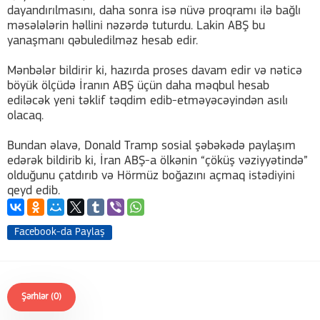
dayandırılmasını, daha sonra isə nüvə proqramı ilə bağlı
məsələlərin həllini nəzərdə tuturdu. Lakin ABŞ bu
yanaşmanı qəbuledilməz hesab edir.
Mənbələr bildirir ki, hazırda proses davam edir və nəticə
böyük ölçüdə İranın ABŞ üçün daha məqbul hesab
ediləcək yeni təklif təqdim edib-etməyəcəyindən asılı
olacaq.
Bundan əlavə, Donald Tramp sosial şəbəkədə paylaşım
edərək bildirib ki, İran ABŞ-a ölkənin “çöküş vəziyyətində”
olduğunu çatdırıb və Hörmüz boğazını açmaq istədiyini
qeyd edib.
Facebook-da Paylaş
Şərhlər (0)