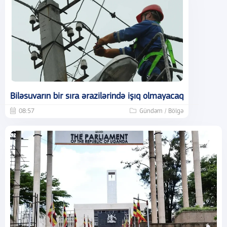
Biləsuvarın bir sıra ərazilərində işıq olmayacaq
08:57
Gündəm / Bölgə