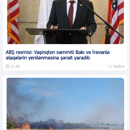
ABŞ rəsmisi: Vaşinqton sammiti Bakı və İrəvanla
əlaqələrin yenilənməsinə şərait yaradıb
11:56
Hadisə