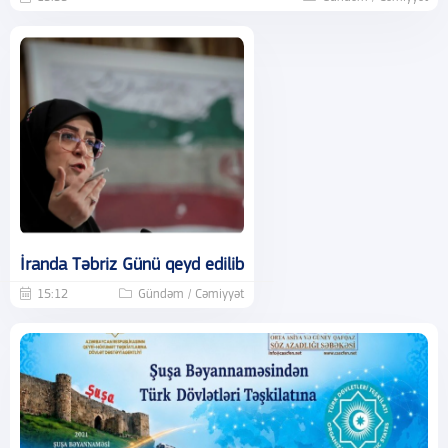
İranda Təbriz Günü qeyd edilib
15:12
Gündəm / Cəmiyyət