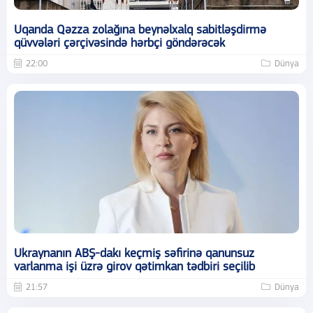
Uqanda Qəzza zolağına beynəlxalq sabitləşdirmə
qüvvələri çərçivəsində hərbçi göndərəcək
22:00
Dünya
Ukraynanın ABŞ-dakı keçmiş səfirinə qanunsuz
varlanma işi üzrə girov qətimkan tədbiri seçilib
21:57
Dünya