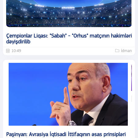
Çempionlar Liqası: "Sabah" - "Orhus" matçının hakimləri
dəyişdirilib
10:49
İdman
Paşinyan: Avrasiya İqtisadi İttifaqının əsas prinsipləri