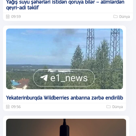
Yağış suyu şəhərləri istidən qoruya bilər – alimlərdən
qeyri-adi təklif
09:59
Dünya
Yekaterinburqda Wildberries anbarına zərbə endirilib
09:56
Dünya