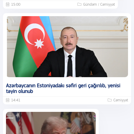
15:00
Gündəm / Cəmiyyət
Azərbaycanın Estoniyadakı səfiri geri çağırılıb, yenisi
təyin olunub
14:41
Cəmiyyət