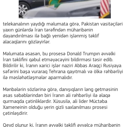
telekanalının yaydığı məlumata görə, Pakistan vasitəçiləri
yaxın günlərdə İran tərəfindən müharibənin
dayandırılması ilə bağlı yenidən işlənmiş təklif
alacaqlarını gözləyirlər.
Məlumata əsasən, bu prosesə Donald Trumpın əvvəlki
İran təklifini qəbul etməyəcəyini bildirməsi təsir edib.
Bildirilir ki, İranın xarici işlər naziri Abbas Araqçi Rusiyaya
səfərini başa vuraraq Tehrana qayıtmalı və ölkə rəhbərliyi
ilə məsləhətləşmələr aparmalıdır.
Mənbələrin sözlərinə görə, danışıqların ləng getməsinin
əsas səbəblərindən biri İranın ali rəhbərliyi ilə əlaqə
qurmaqda çətinliklərdir. Xüsusilə, ali lider Müctəba
Xameneinin olduğu yerin gizli saxlanılması prosesi
çətinləşdirir.
Qeyd olunur ki, İranın əvvəlki təklifi əvvəlcə müharibənin