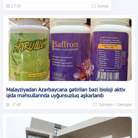
17:55
Dünya
Malayziyadan Azərbaycana gətirilən bəzi bioloji aktiv
qida məhsullarında uyğunsuzluq aşkarlanıb
17:43
Gündəm / Cəmiyyət