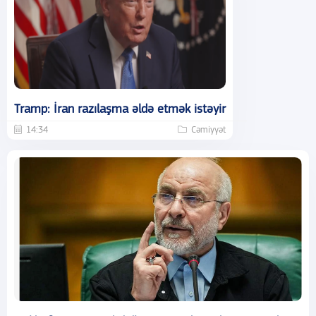
Tramp: İran razılaşma əldə etmək istəyir
14:34
Cəmiyyət