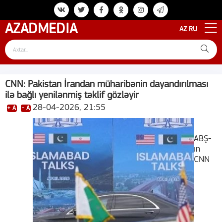
AZAD
MEDIA
AZ
RU
CNN: Pakistan İrandan müharibənin dayandırılması
ilə bağlı yenilənmiş təklif gözləyir
28-04-2026, 21:55
+ A
- A
ABŞ-
ın
CNN