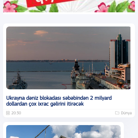
Ukrayna dəniz blokadası səbəbindən 2 milyard
dollardan çox ixrac gəlirini itirəcək
20:30
Dünya