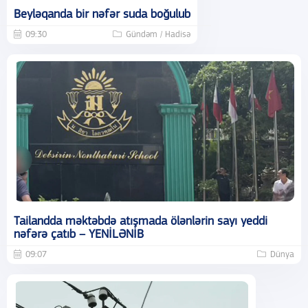
Beyləqanda bir nəfər suda boğulub
09:30
Gündəm / Hadisə
Tailandda məktəbdə atışmada ölənlərin sayı yeddi
nəfərə çatıb – YENİLƏNİB
09:07
Dünya