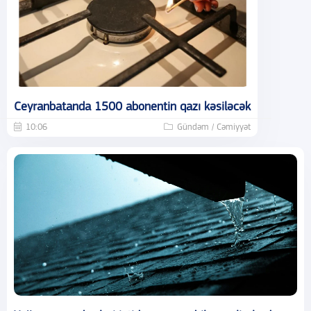
Ceyranbatanda 1500 abonentin qazı kəsiləcək
10:06
Gündəm / Cəmiyyət