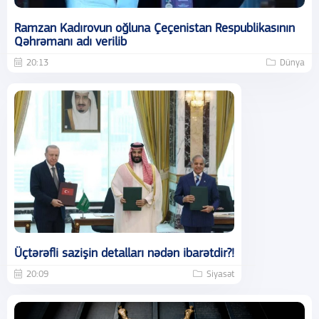
Ramzan Kadırovun oğluna Çeçenistan Respublikasının
Qəhrəmanı adı verilib
20:13
Dünya
Üçtərəfli sazişin detalları nədən ibarətdir?!
20:09
Siyasət