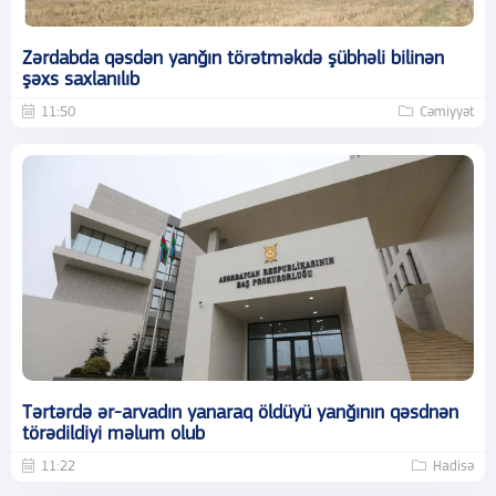
Zərdabda qəsdən yanğın törətməkdə şübhəli bilinən
şəxs saxlanılıb
11:50
Cəmiyyət
Tərtərdə ər-arvadın yanaraq öldüyü yanğının qəsdnən
törədildiyi məlum olub
11:22
Hadisə