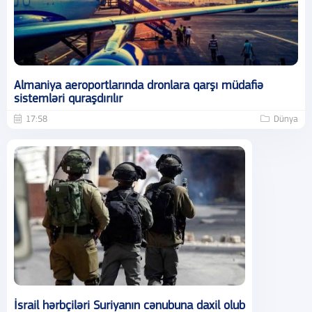
Almaniya aeroportlarında dronlara qarşı müdafiə
sistemləri quraşdırılır
17:58
Dünya
İsrail hərbçiləri Suriyanın cənubuna daxil olub