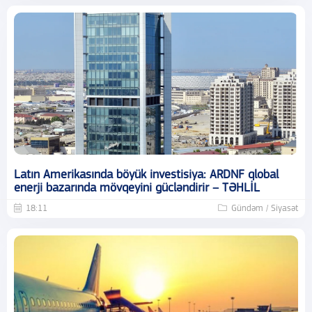
Latın Amerikasında böyük investisiya: ARDNF qlobal
enerji bazarında mövqeyini gücləndirir – TƏHLİL
18:11
Gündəm / Siyasət