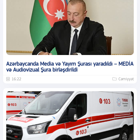
Azərbaycanda Media və Yayım Şurası yaradıldı – MEDİA
və Audiovizual Şura birləşdirildi
16:22
Cəmiyyət