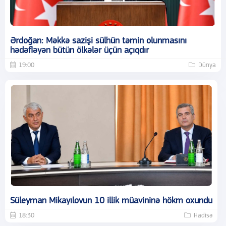
Ərdoğan: Məkkə sazişi sülhün təmin olunmasını
hədəfləyən bütün ölkələr üçün açıqdır
19:00
Dünya
Süleyman Mikayılovun 10 illik müavininə hökm oxundu
18:30
Hadisə