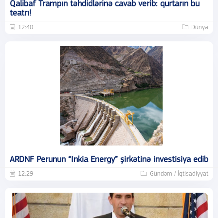
Qalibaf Trampın təhdidlərinə cavab verib: qurtarın bu
teatrı!
12:40
Dünya
ARDNF Perunun “Inkia Energy” şirkətinə investisiya edib
12:29
Gündəm / İqtisadiyyat