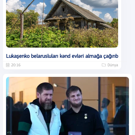
Lukaşenko belarusluları kənd evləri almağa çağırıb
20:16
Dünya