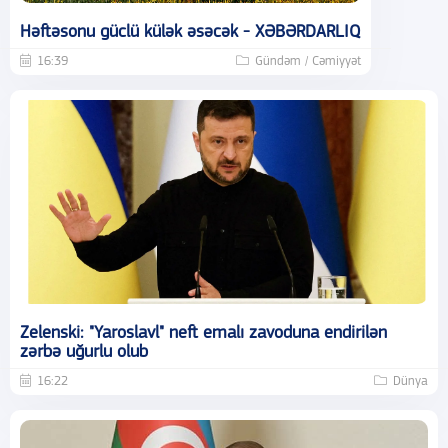
Həftəsonu güclü külək əsəcək - XƏBƏRDARLIQ
16:39
Gündəm / Cəmiyyət
Zelenski: "Yaroslavl" neft emalı zavoduna endirilən
zərbə uğurlu olub
16:22
Dünya