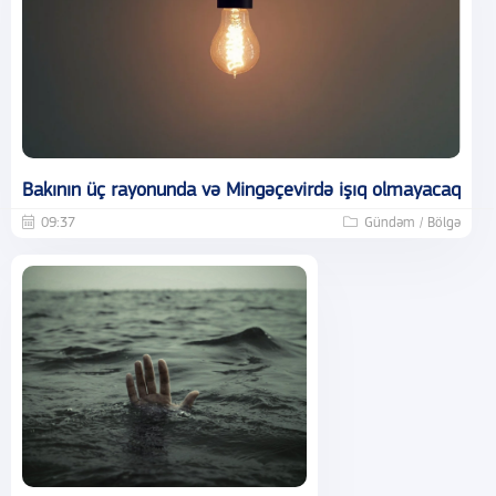
Bakının üç rayonunda və Mingəçevirdə işıq olmayacaq
09:37
Gündəm / Bölgə