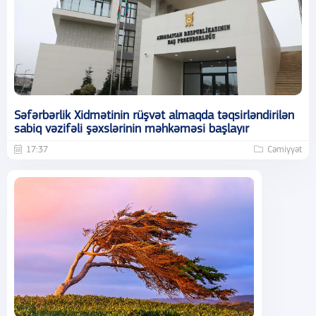
Səfərbərlik Xidmətinin rüşvət almaqda təqsirləndirilən
sabiq vəzifəli şəxslərinin məhkəməsi başlayır
17:37
Cəmiyyət