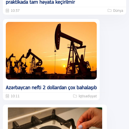
praktikada tam həyata keçirilmir
10:37
Dünya
Azərbaycan nefti 2 dollardan çox bahalaşıb
10:11
İqtisadiyyat