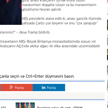
görə, anası kraliçanın iştirak etdiyi bütün
mərasimləri diqqətlə izləyir və bu mərasimlərin
gözəlliyinə heyran qalırdı.
ABŞ prezidenti əlavə edib ki, anası gənclik illərində
şahzadə Çarlzı çox bəyənir və onu “çox yaraşıqlı”
ərsiniz?” – deyə Tramp bildirib.
elizavetanın ABŞ–Böyük Britaniya münasibətlərində xüsusi rol
 kraliçanın Ağ Evdə əkdiyi ağacı iki ölkə arasındakı uzunmüddətli
anla seçin və Ctrl+Enter düyməsini basın.
Paylaş
Paylaş