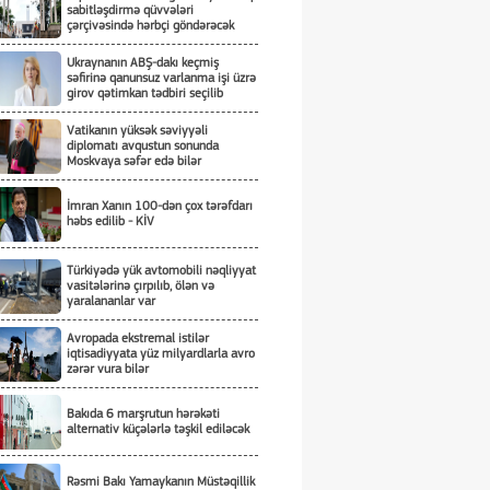
sabitləşdirmə qüvvələri
çərçivəsində hərbçi göndərəcək
Ukraynanın ABŞ-dakı keçmiş
səfirinə qanunsuz varlanma işi üzrə
girov qətimkan tədbiri seçilib
Vatikanın yüksək səviyyəli
diplomatı avqustun sonunda
Moskvaya səfər edə bilər
İmran Xanın 100-dən çox tərəfdarı
həbs edilib - KİV
Türkiyədə yük avtomobili nəqliyyat
vasitələrinə çırpılıb, ölən və
yaralananlar var
Avropada ekstremal istilər
iqtisadiyyata yüz milyardlarla avro
zərər vura bilər
Bakıda 6 marşrutun hərəkəti
alternativ küçələrlə təşkil ediləcək
Rəsmi Bakı Yamaykanın Müstəqillik