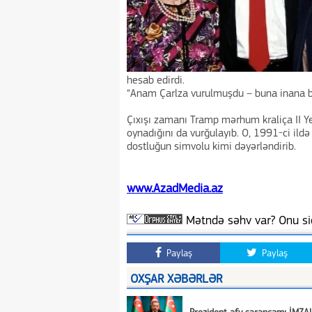
hesab edirdi.
“Anam Çarlza vurulmuşdu – buna inana bil
Çıxışı zamanı Tramp mərhum kraliça II Y
oynadığını da vurğulayıb. O, 1991-ci ildə
dostluğun simvolu kimi dəyərləndirib.
www.AzadMedia.az
Mətndə səhv var? Onu siç
Paylaş
Paylaş
OXŞAR XƏBƏRLƏR