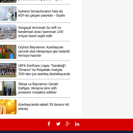
Aybəniz İsmayılovanın hələ də
ADY-də çalışan yaxınları - Siyahı
Səngəçal terminalı ilə neft və
kondensat ixracı təxminən 100
milyon barel təşkil edib
Ceyhun Bayramov: Azərbaycan
zərurət olsa Ukraynaya qaz tədarük
etməyə hazırdır
UEFA Konfrans Liqası: "Qarabağ"ı
"Dinamo" ilə Polşadakı matçda
300-dən çox azarkeş dəstəkləyəcək
Sibiqa və Bayramov Cənubi
Qafqazı, Ukrayna üzrə sülh
prosesini müzakirə ediblər
Azərbaycanda sabah 39 dərəcə isti
olacaq
ARDNF 3 illik auditor seçir