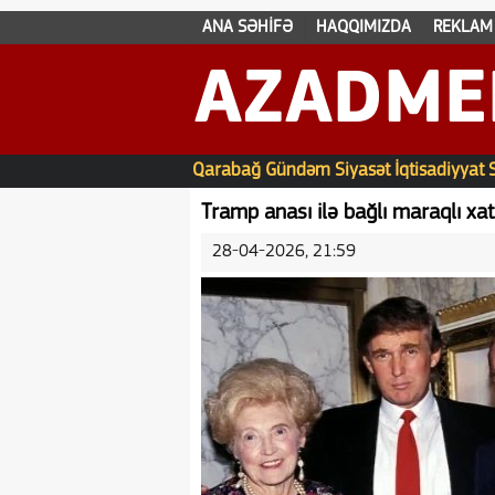
ANA SƏHİFƏ
HAQQIMIZDA
REKLAM
AZADME
Qarabağ
Gündəm
Siyasət
İqtisadiyyat
Tramp anası ilə bağlı maraqlı xati
28-04-2026, 21:59