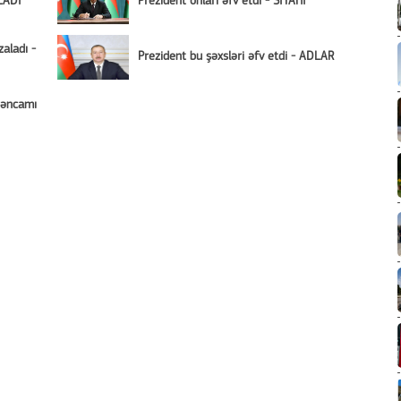
LADI
Prezident onları əfv etdi - SİYAHI
aladı -
Prezident bu şəxsləri əfv etdi - ADLAR
rəncamı