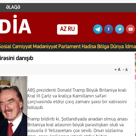
ƏLAQƏ
DIA
AZ
RU
Sosial
Cəmiyyət
Mədəniyyət
Parlament
Hadisə
Bölgə
Dünya
İdma
rəsini danışıb
+ A
- A
ABŞ prezidenti Donald Tramp Böyük Britaniya kralı
Kral III Çarlz və kraliça Kamillanın səfəri
çərçivəsində etdiyi çıxış zamanı şəxsi bir xatirəsini
bölüşüb.
Tramp bildirib ki, Şotlandiyada anadan olmuş anası
Britaniya kral ailəsinin böyük pərəstişkarı olub və
xüsusilə II Yelizavetanı çox sevib. Onun sözlərinə