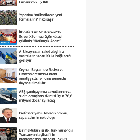
Ermənistan - ŞƏRH
Yaponiya “müharibənin yeni
formalarına” hazırlaşır
İlk dəfə "CineMastercard"da:
ScreenX formatı üçün xüsusi
çəkilmiş “Hörümçək-Adam”
Aİ Ukraynadan raket əleyhinə
vasitələrin tədarükü ilə bağlı sorğu
gözləyir
Ceyhun Bayramov: Rusiya və
Ukrayna arasındakı hərbi
əməliyyatlar ən qısa zamanda
dayandırılmalıdır
ABŞ gəmiqayırma zavodlarının və
sualtı qayıqların tikintisi üçün 76,6
milyard dollar ayıracaq
Professor yazır:Ədalətin hökmü,
separatizmin nekroloqu
Bir məktubun izi ilə: Türk mühəndis
"Vardanyan layihəsi"nin
pərdəarxasına işıq saldı - ŞƏRH