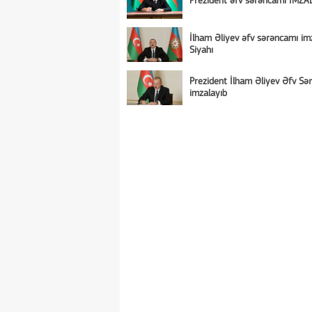
Prezident əfv sərəncamı İMZA
İlham Əliyev əfv sərəncamı imz
Siyahı
Prezident İlham Əliyev Əfv Sə
imzalayıb