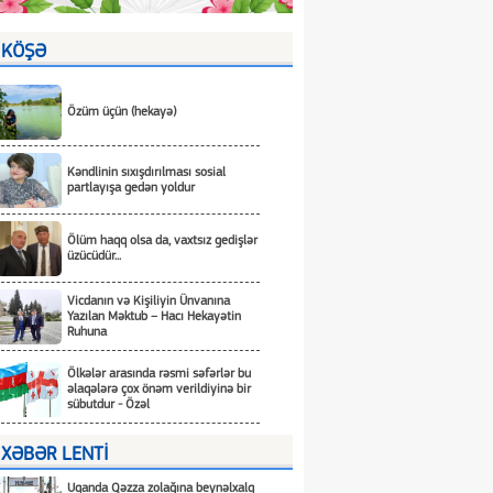
KÖŞƏ
Özüm üçün (hekayə)
Kəndlinin sıxışdırılması sosial
partlayışa gedən yoldur
Ölüm haqq olsa da, vaxtsız gedişlər
üzücüdür...
Vicdanın və Kişiliyin Ünvanına
Yazılan Məktub – Hacı Hekayətin
Ruhuna
Ölkələr arasında rəsmi səfərlər bu
əlaqələrə çox önəm verildiyinə bir
sübutdur - Özəl
XƏBƏR LENTİ
Uqanda Qəzza zolağına beynəlxalq