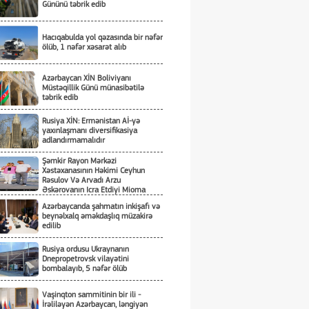
Gününü təbrik edib
Hacıqabulda yol qəzasında bir nəfər
ölüb, 1 nəfər xəsarət alıb
Azərbaycan XİN Boliviyanı
Müstəqillik Günü münasibətilə
təbrik edib
Rusiya XİN: Ermənistan Aİ-yə
yaxınlaşmanı diversifikasiya
adlandırmamalıdır
Şəmkir Rayon Mərkəzi
Xəstəxanasının Həkimi Ceyhun
Rəsulov Və Arvadı Arzu
Əskərovanın Icra Etdiyi Mioma
Əməliyyatından Sonra Qadının
Azərbaycanda şahmatın inkişafı və
Ölümü Ilə Bağlı Şəmkir Rayon
beynəlxalq əməkdaşlıq müzakirə
Prokrurluğunda Araşdırma Aparılır
edilib
Rusiya ordusu Ukraynanın
Dnepropetrovsk vilayətini
bombalayıb, 5 nəfər ölüb
Vaşinqton sammitinin bir ili -
İrəliləyən Azərbaycan, ləngiyən