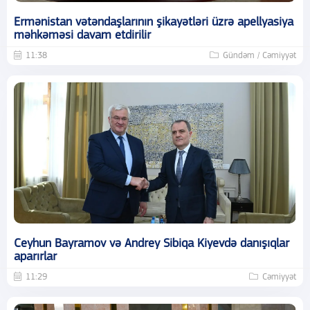
Ermənistan vətəndaşlarının şikayətləri üzrə apellyasiya
məhkəməsi davam etdirilir
11:38
Gündəm / Cəmiyyət
Ceyhun Bayramov və Andrey Sibiqa Kiyevdə danışıqlar
aparırlar
11:29
Cəmiyyət