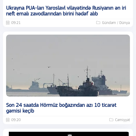
Ukrayna PUA-ları Yaroslavl vilayətində Rusiyanın ən iri
neft emalı zavodlarından birini hədəf alıb
09:21
Gündəm / Dünya
Son 24 saatda Hörmüz boğazından azı 10 ticarət
gəmisi keçib
09:20
Cəmiyyət