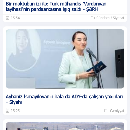
Bir məktubun izi ilə: Türk mühəndis "Vardanyan
layihəsi"nin pərdəarxasına işıq saldı - ŞƏRH
15:34
Gündəm / Siyasət
Aybəniz İsmayılovanın hələ də ADY-də çalışan yaxınları
- Siyahı
15:23
Cəmiyyət