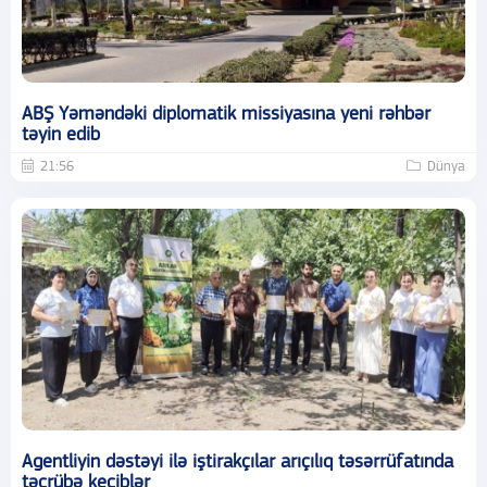
ABŞ Yəməndəki diplomatik missiyasına yeni rəhbər
təyin edib
21:56
Dünya
Agentliyin dəstəyi ilə iştirakçılar arıçılıq təsərrüfatında
təcrübə keçiblər