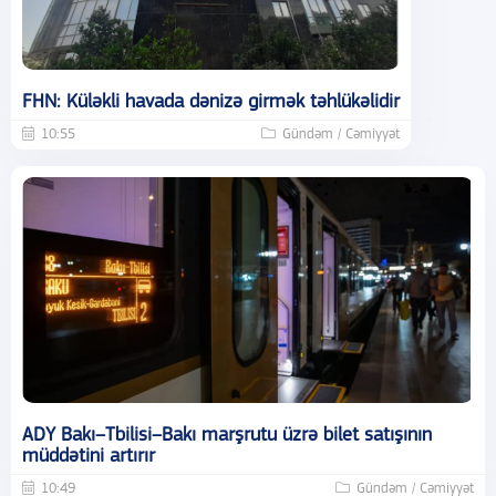
FHN: Küləkli havada dənizə girmək təhlükəlidir
10:55
Gündəm / Cəmiyyət
ADY Bakı–Tbilisi–Bakı marşrutu üzrə bilet satışının
müddətini artırır
10:49
Gündəm / Cəmiyyət