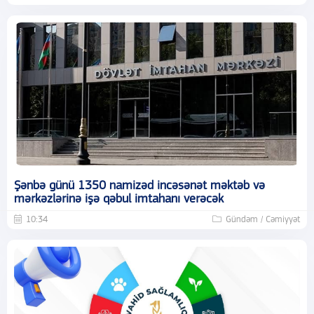
Şənbə günü 1350 namizəd incəsənət məktəb və
mərkəzlərinə işə qəbul imtahanı verəcək
10:34
Gündəm / Cəmiyyət