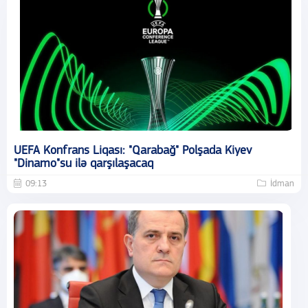
UEFA Konfrans Liqası: "Qarabağ" Polşada Kiyev
"Dinamo"su ilə qarşılaşacaq
09:13
İdman