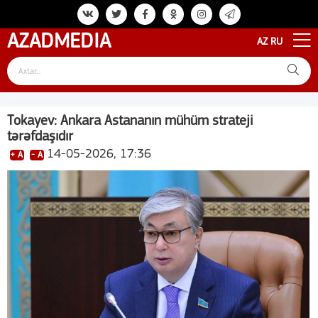
AZAD
MEDIA
AZ
RU
Tokayev: Ankara Astananın mühüm strateji
tərəfdaşıdır
14-05-2026, 17:36
+ A
- A