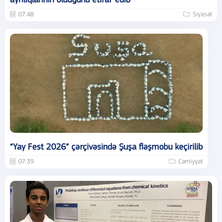
ayrılıqlarının olduğunu etiraf edib
07:48
Siyasət
“Yay Fest 2026” çərçivəsində Şuşa fləşmobu keçirilib
07:39
Cəmiyyət