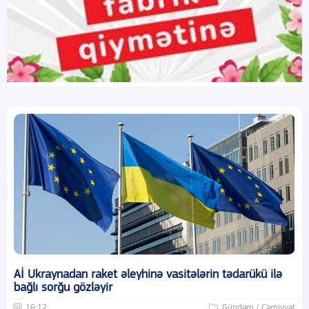
Aİ Ukraynadan raket əleyhinə vasitələrin tədarükü ilə
bağlı sorğu gözləyir
16:12
Gündəm / Cəmiyyət