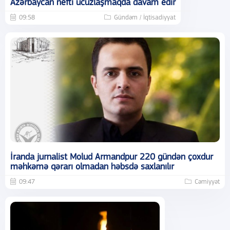
Azərbaycan nefti ucuzlaşmaqda davam edir
09:58
Gündəm / İqtisadiyyat
İranda jurnalist Molud Armandpur 220 gündən çoxdur
məhkəmə qərarı olmadan həbsdə saxlanılır
09:47
Cəmiyyət