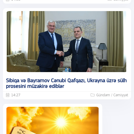
Sibiqa və Bayramov Cənubi Qafqazı, Ukrayna üzrə sülh
prosesini müzakirə ediblər
14:27
Gündəm / Cəmiyyət