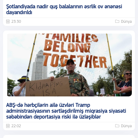
Şotlandiyada nadir quş balalarının əsrlik ov ənənəsi
dayandırıldı
23:30
Dünya
ABŞ-də hərbçilərin ailə üzvləri Tramp
administrasiyasının sərtləşdirilmiş miqrasiya siyasəti
səbəbindən deportasiya riski ilə üzləşiblər
22:02
Dünya