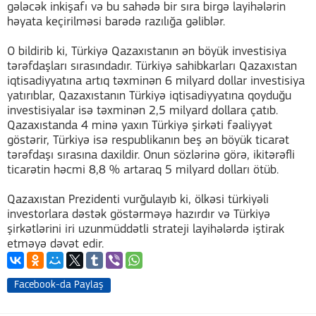
gələcək inkişafı və bu sahədə bir sıra birgə layihələrin
həyata keçirilməsi barədə razılığa gəliblər.
O bildirib ki, Türkiyə Qazaxıstanın ən böyük investisiya
tərəfdaşları sırasındadır. Türkiyə sahibkarları Qazaxıstan
iqtisadiyyatına artıq təxminən 6 milyard dollar investisiya
yatırıblar, Qazaxıstanın Türkiyə iqtisadiyyatına qoyduğu
investisiyalar isə təxminən 2,5 milyard dollara çatıb.
Qazaxıstanda 4 minə yaxın Türkiyə şirkəti fəaliyyət
göstərir, Türkiyə isə respublikanın beş ən böyük ticarət
tərəfdaşı sırasına daxildir. Onun sözlərinə görə, ikitərəfli
ticarətin həcmi 8,8 % artaraq 5 milyard dolları ötüb.
Qazaxıstan Prezidenti vurğulayıb ki, ölkəsi türkiyəli
investorlara dəstək göstərməyə hazırdır və Türkiyə
şirkətlərini iri uzunmüddətli strateji layihələrdə iştirak
etməyə dəvət edir.
Facebook-da Paylaş