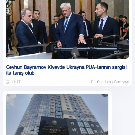
Ceyhun Bayramov Kiyevdə Ukrayna PUA-larının sərgisi
ilə tanış olub
11:17
Gündəm / Cəmiyyət