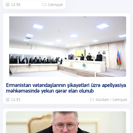
12:39
Cəmiyyət
Ermənistan vətəndaşlarının şikayətləri üzrə apellyasiya
məhkəməsində yekun qərar elan olunub
12:33
Gündəm / Cəmiyyət