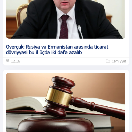
Overçuk: Rusiya və Ermənistan arasında ticarət
dövriyyəsi bu il üçdə iki dəfə azalıb
12:16
Cəmiyyət