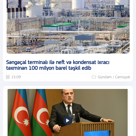
Səngəçal terminalı ilə neft və kondensat ixracı
təxminən 100 milyon barel təşkil edib
15:09
Gündəm / Cəmiyyət