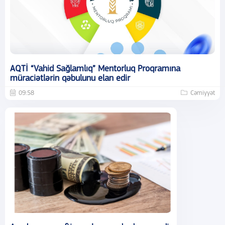
AQTİ “Vahid Sağlamlıq” Mentorluq Proqramına
müraciətlərin qəbulunu elan edir
09:58
Cəmiyyət