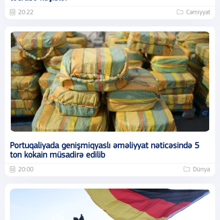
20:22
Cəmiyyət
Portuqaliyada genişmiqyaslı əməliyyat nəticəsində 5
ton kokain müsadirə edilib
20:00
Dünya