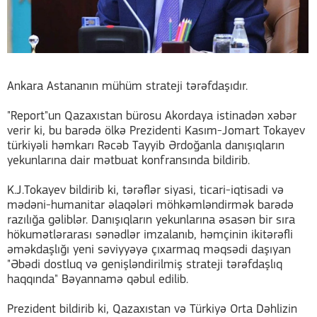
Ankara Astananın mühüm strateji tərəfdaşıdır.
"Report"un Qazaxıstan bürosu Akordaya istinadən xəbər
verir ki, bu barədə ölkə Prezidenti Kasım-Jomart Tokayev
türkiyəli həmkarı Rəcəb Tayyib Ərdoğanla danışıqların
yekunlarına dair mətbuat konfransında bildirib.
K.J.Tokayev bildirib ki, tərəflər siyasi, ticari-iqtisadi və
mədəni-humanitar əlaqələri möhkəmləndirmək barədə
razılığa gəliblər. Danışıqların yekunlarına əsasən bir sıra
hökumətlərarası sənədlər imzalanıb, həmçinin ikitərəfli
əməkdaşlığı yeni səviyyəyə çıxarmaq məqsədi daşıyan
"Əbədi dostluq və genişləndirilmiş strateji tərəfdaşlıq
haqqında" Bəyannamə qəbul edilib.
Prezident bildirib ki, Qazaxıstan və Türkiyə Orta Dəhlizin