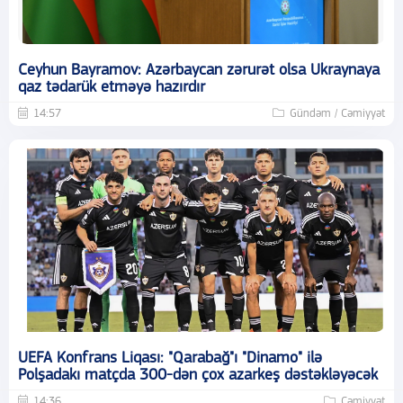
Ceyhun Bayramov: Azərbaycan zərurət olsa Ukraynaya
qaz tədarük etməyə hazırdır
14:57
Gündəm / Cəmiyyət
UEFA Konfrans Liqası: "Qarabağ"ı "Dinamo" ilə
Polşadakı matçda 300-dən çox azarkeş dəstəkləyəcək
14:36
Cəmiyyət