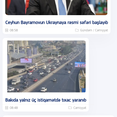
Ceyhun Bayramovun Ukraynaya rəsmi səfəri başlayıb
08:58
Gündəm / Cəmiyyət
Bakıda yalnız üç istiqamətdə tıxac yaranıb
08:48
Cəmiyyət