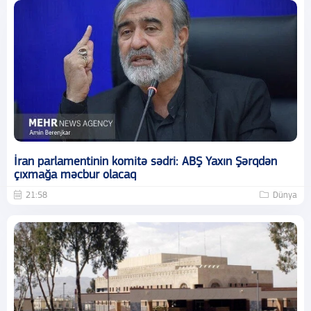
İran parlamentinin komitə sədri: ABŞ Yaxın Şərqdən
çıxmağa məcbur olacaq
21:58
Dünya