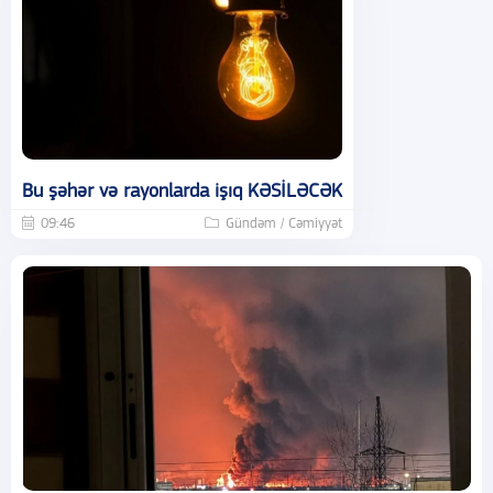
Bu şəhər və rayonlarda işıq KƏSİLƏCƏK
09:46
Gündəm / Cəmiyyət