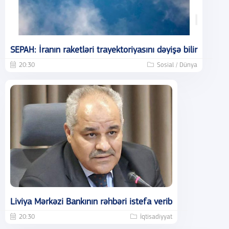
SEPAH: İranın raketləri trayektoriyasını dəyişə bilir
20:30
Sosial / Dünya
Liviya Mərkəzi Bankının rəhbəri istefa verib
20:30
İqtisadiyyat