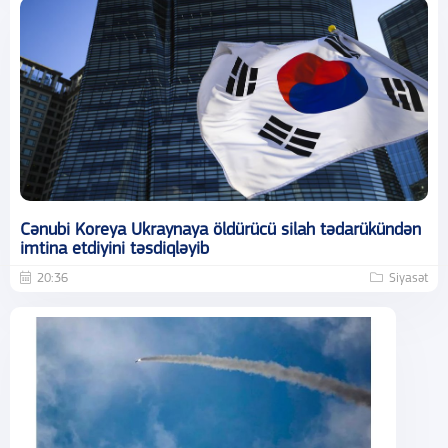
Cənubi Koreya Ukraynaya öldürücü silah tədarükündən
imtina etdiyini təsdiqləyib
20:36
Siyasət