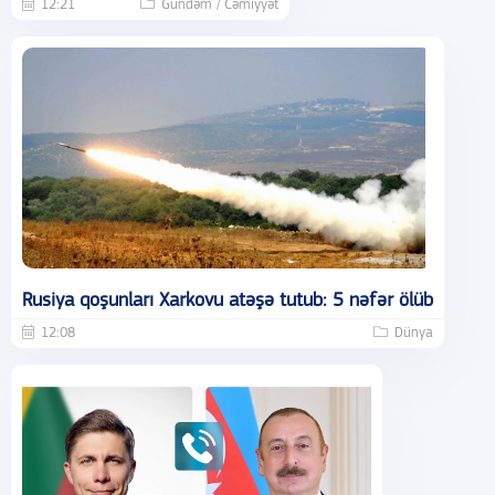
12:21
Gündəm / Cəmiyyət
Rusiya qoşunları Xarkovu atəşə tutub: 5 nəfər ölüb
12:08
Dünya