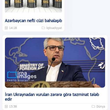
Azərbaycan nefti cüzi bahalaşıb
14:18
İqtisadiyyat
İran Ukraynadan vurulan zərərə görə təzminat tələb
edir
13:38
Dünya