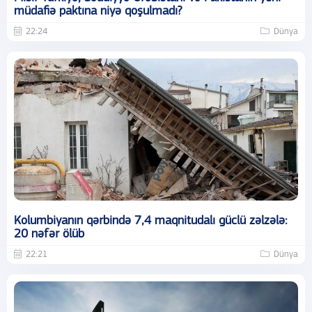
müdafiə paktına niyə qoşulmadı?
22:24
Dünya
Kolumbiyanın qərbində 7,4 maqnitudalı güclü zəlzələ:
20 nəfər ölüb
22:21
Dünya