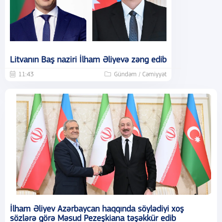
Litvanın Baş naziri İlham Əliyevə zəng edib
11:43
Gündəm / Cəmiyyət
İlham Əliyev Azərbaycan haqqında söylədiyi xoş
sözlərə görə Məsud Pezeşkiana təşəkkür edib