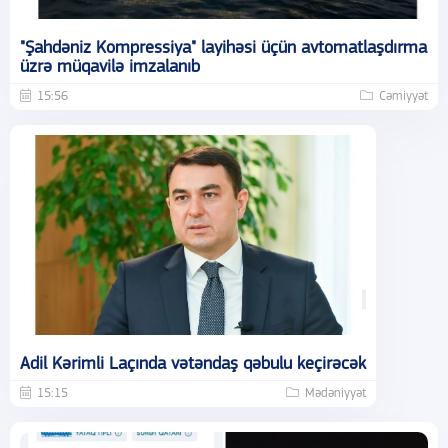
"Şahdəniz Kompressiya" layihəsi üçün avtomatlaşdırma
üzrə müqavilə imzalanıb
15:56
Cəmiyyət
Adil Kərimli Laçında vətəndaş qəbulu keçirəcək
15:15
Mədəniyyət