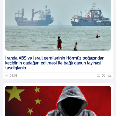
İranda ABŞ və İsrail gəmilərinin Hörmüz boğazından
keçidinin qadağan edilməsi ilə bağlı qanun layihəsi
təsdiqlənib
09:08
Dünya