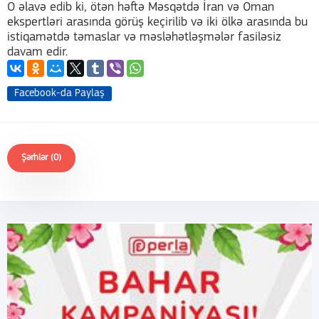
O əlavə edib ki, ötən həftə Məsqətdə İran və Oman
ekspertləri arasında görüş keçirilib və iki ölkə arasında bu
istiqamətdə təmaslar və məsləhətləşmələr fasiləsiz
davam edir.
Facebook-da Paylaş
Şərhlər (0)