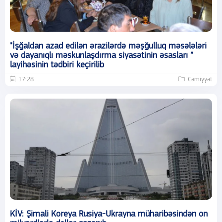
"İşğaldan azad edilən ərazilərdə məşğulluq məsələləri
və dayanıqlı məskunlaşdırma siyasətinin əsasları ”
layihəsinin tədbiri keçirilib
17:28
Cəmiyyət
KİV: Şimali Koreya Rusiya-Ukrayna müharibəsindən on