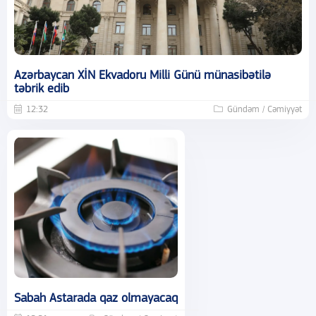
Azərbaycan XİN Ekvadoru Milli Günü münasibətilə
təbrik edib
12:32
Gündəm / Cəmiyyət
Sabah Astarada qaz olmayacaq