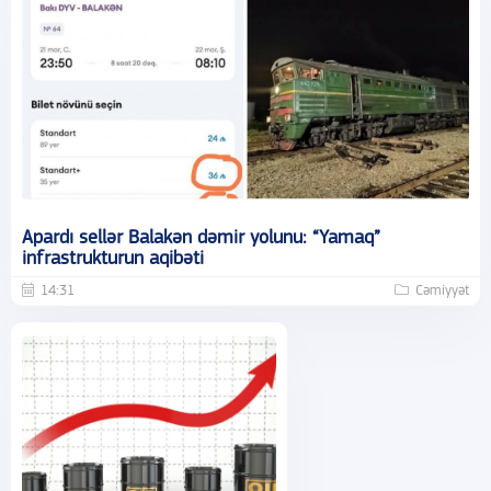
Apardı sellər Balakən dəmir yolunu: “Yamaq”
infrastrukturun aqibəti
14:31
Cəmiyyət