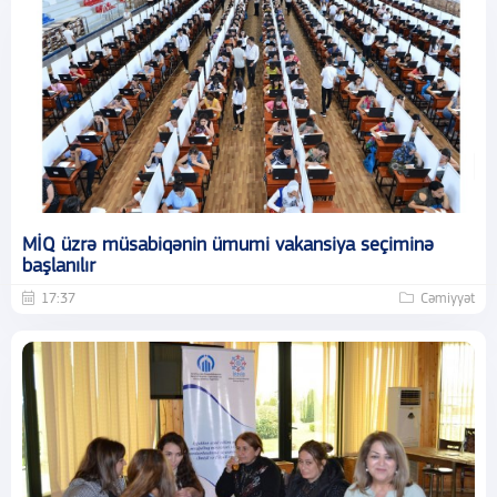
MİQ üzrə müsabiqənin ümumi vakansiya seçiminə
başlanılır
17:37
Cəmiyyət