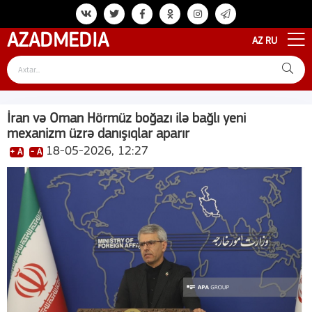
AZAD
MEDIA
AZ
RU
İran və Oman Hörmüz boğazı ilə bağlı yeni
mexanizm üzrə danışıqlar aparır
18-05-2026, 12:27
+ A
- A