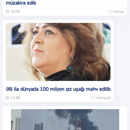
müzakirə edib
20:00
Dünya
Əlli ilə dünyada 100 milyon qız uşağı məhv edilib
19:48
Cəmiyyət