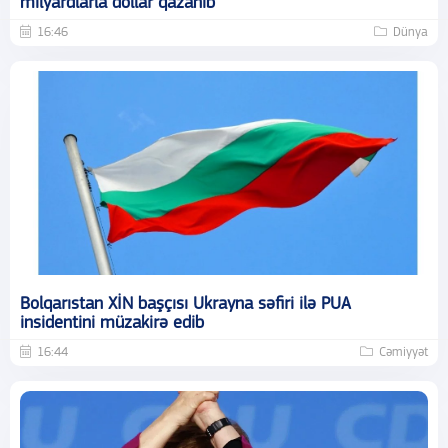
milyardlarla dollar qazanıb
16:46
Dünya
Bolqarıstan XİN başçısı Ukrayna səfiri ilə PUA
insidentini müzakirə edib
16:44
Cəmiyyət