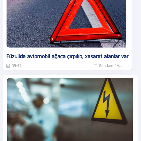
Füzulidə avtomobil ağaca çırpılıb, xəsarət alanlar var
09:41
Gündəm / Hadisə