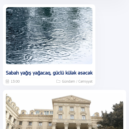
Sabah yağış yağacaq, güclü külək əsəcək
13:00
Gündəm / Cəmiyyət