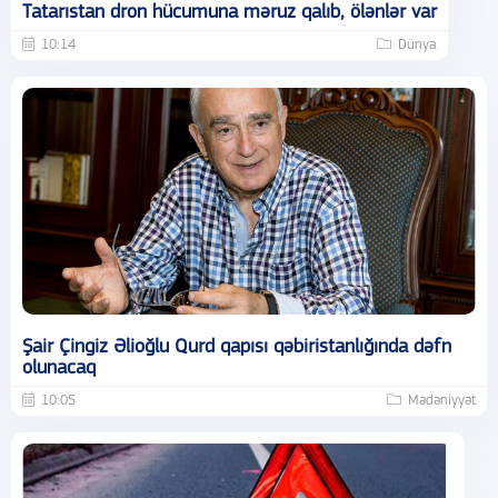
Tatarıstan dron hücumuna məruz qalıb, ölənlər var
10:14
Dünya
Şair Çingiz Əlioğlu Qurd qapısı qəbiristanlığında dəfn
olunacaq
10:05
Mədəniyyət