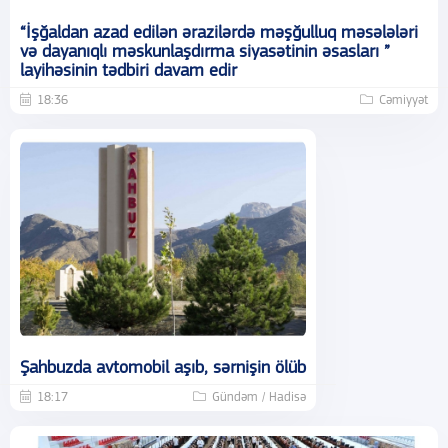
“İşğaldan azad edilən ərazilərdə məşğulluq məsələləri
və dayanıqlı məskunlaşdırma siyasətinin əsasları ”
layihəsinin tədbiri davam edir
18:36
Cəmiyyət
Şahbuzda avtomobil aşıb, sərnişin ölüb
18:17
Gündəm / Hadisə