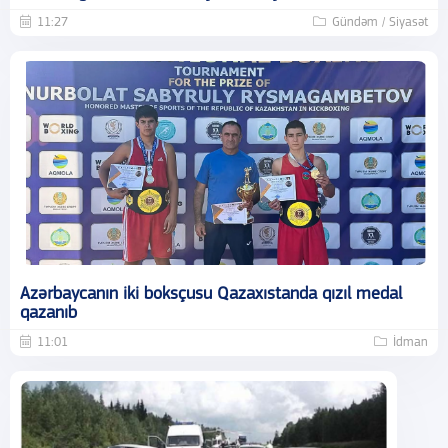
11:27
Gündəm / Siyasət
Azərbaycanın iki boksçusu Qazaxıstanda qızıl medal
qazanıb
11:01
İdman