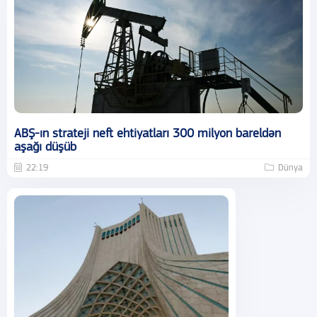
ABŞ-ın strateji neft ehtiyatları 300 milyon bareldən
aşağı düşüb
22:19
Dünya