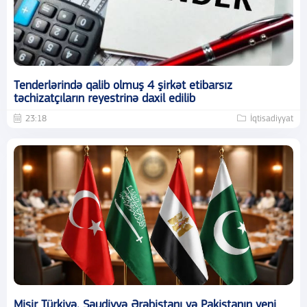
Tenderlərində qalib olmuş 4 şirkət etibarsız
təchizatçıların reyestrinə daxil edilib
23:18
İqtisadiyyat
Misir Türkiyə, Səudiyyə Ərəbistanı və Pakistanın yeni