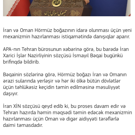
İran və Oman Hörmüz boğazının idarə olunması üçün yeni
mexanizmin hazırlanması istiqamətində danışıqlar aparır.
APA-nın Tehran bürosunun xəbərinə görə, bu barədə İran
Xarici İşlər Nazirliyinin sözçüsü İsmayıl Bəqai bugünkü
brifinqdə bildirib.
Bəqainin sözlərinə görə, Hörmüz boğazı İran və Omanın
ərazi sularında yerləşir və hər iki ölkə bütün dövlətlər
üçün təhlükəsiz keçidin təmin edilməsinə məsuliyyət
daşıyır.
İran XİN sözçüsü qeyd edib ki, bu proses davam edir və
Tehran hazırda həmin məqsədi təmin edəcək mexanizmin
hazırlanması üçün Oman və digər aidiyyəti tərəflərlə
daimi təmasdadır.