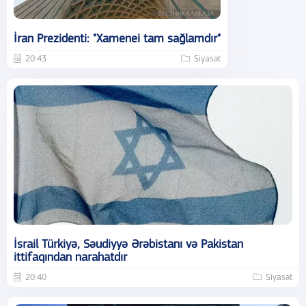
İran Prezidenti: "Xamenei tam sağlamdır"
20:43
Siyasət
İsrail Türkiyə, Səudiyyə Ərəbistanı və Pakistan
ittifaqından narahatdır
20:40
Siyasət