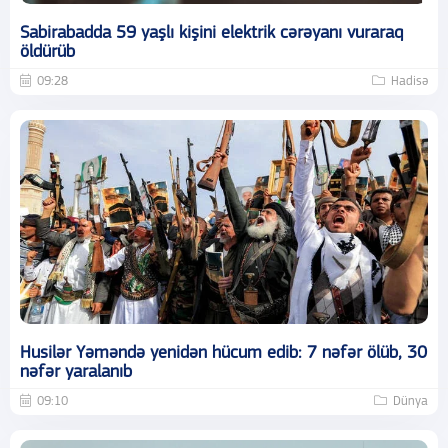
Sabirabadda 59 yaşlı kişini elektrik cərəyanı vuraraq
öldürüb
09:28
Hadisə
Husilər Yəməndə yenidən hücum edib: 7 nəfər ölüb, 30
nəfər yaralanıb
09:10
Dünya