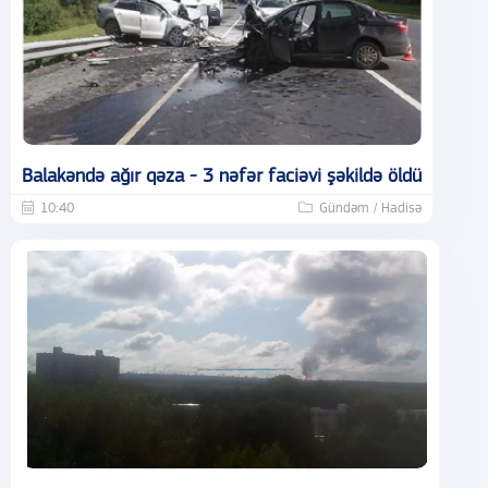
Balakəndə ağır qəza - 3 nəfər faciəvi şəkildə öldü
10:40
Gündəm / Hadisə