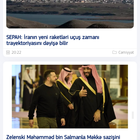
SEPAH: İranın yeni raketləri uçuş zamanı
trayektoriyasını dəyişə bilir
20:22
Cəmiyyət
Zelenski Məhəmməd bin Salmanla Məkkə sazişini