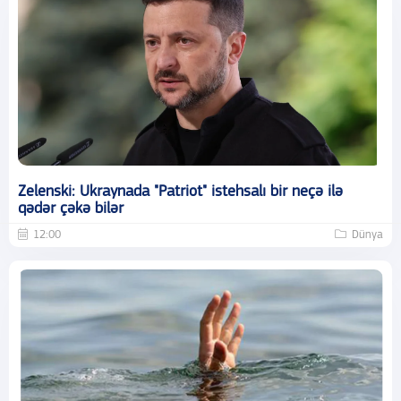
Zelenski: Ukraynada "Patriot" istehsalı bir neçə ilə
qədər çəkə bilər
12:00
Dünya