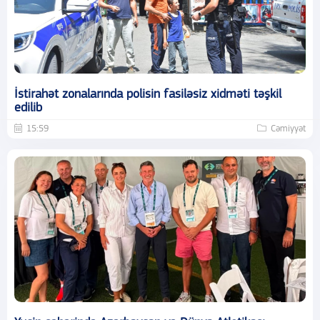
İstirahət zonalarında polisin fasiləsiz xidməti təşkil
edilib
15:59
Cəmiyyət