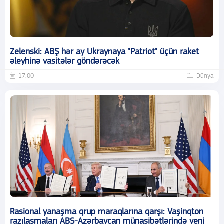
Zelenski: ABŞ hər ay Ukraynaya "Patriot" üçün raket
əleyhinə vasitələr göndərəcək
17:00
Dünya
Rasional yanaşma qrup maraqlarına qarşı: Vaşinqton
razılaşmaları ABŞ-Azərbaycan münasibətlərində yeni