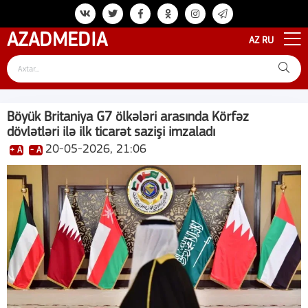
AZAD
MEDIA
AZ
RU
Böyük Britaniya G7 ölkələri arasında Körfəz
dövlətləri ilə ilk ticarət sazişi imzaladı
20-05-2026, 21:06
+ A
- A