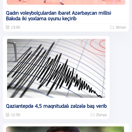
Qadın voleybolçulardan ibarət Azərbaycan millisi
Bakıda iki yoxlama oyunu keçirib
13:00
İdman
Qaziantepdə 4,5 maqnitudalı zəlzələ baş verib
12:30
Dünya