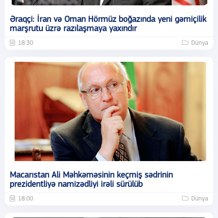
Əraqçi: İran və Oman Hörmüz boğazında yeni gəmiçilik
marşrutu üzrə razılaşmaya yaxındır
18:30
Dünya
Macarıstan Ali Məhkəməsinin keçmiş sədrinin
prezidentliyə namizədliyi irəli sürülüb
18:00
Dünya