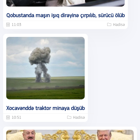
Qobustanda maşın işıq dirəyinə çırpılıb, sürücü ölüb
11:03
Hadisə
Xocavənddə traktor minaya düşüb
10:51
Hadisə