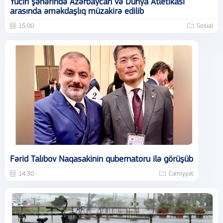
Yucin şəhərində Azərbaycan və Dünya Atletikası
arasında əməkdaşlıq müzakirə edilib
15:00
Sosial
Fərid Talıbov Naqasakinin qubernatoru ilə görüşüb
14:30
Cəmiyyət