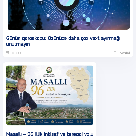
Günün qoroskopu: Özünüzə daha çox vaxt ayırmağı
unutmayın
10:00
Sosial
Masallı – 96 illik inkişaf və tərəqqi yolu