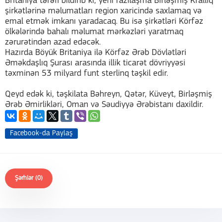
Britaniya tərəfi bildirib ki, yeni razılaşma Birləşmiş Krallıq
şirkətlərinə məlumatları region xaricində saxlamaq və
emal etmək imkanı yaradacaq. Bu isə şirkətləri Körfəz
ölkələrində bahalı məlumat mərkəzləri yaratmaq
zərurətindən azad edəcək.
Hazırda Böyük Britaniya ilə Körfəz Ərəb Dövlətləri
Əməkdaşlıq Şurası arasında illik ticarət dövriyyəsi
təxminən 53 milyard funt sterlinq təşkil edir.
Qeyd edək ki, təşkilata Bəhreyn, Qətər, Küveyt, Birləşmiş
Ərəb Əmirlikləri, Oman və Səudiyyə Ərəbistanı daxildir.
Facebook-da Paylaş
Şərhlər (0)