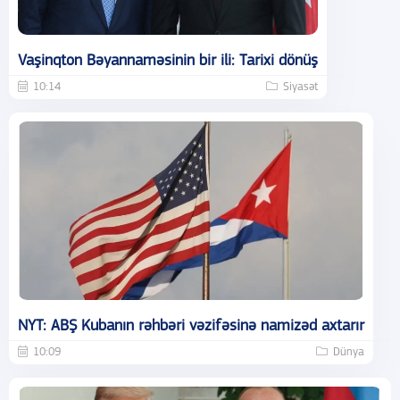
Vaşinqton Bəyannaməsinin bir ili: Tarixi dönüş
10:14
Siyasət
NYT: ABŞ Kubanın rəhbəri vəzifəsinə namizəd axtarır
10:09
Dünya