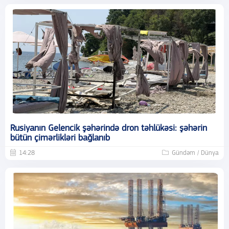
Rusiyanın Gelencik şəhərində dron təhlükəsi: şəhərin
bütün çimərlikləri bağlanıb
14:28
Gündəm / Dünya