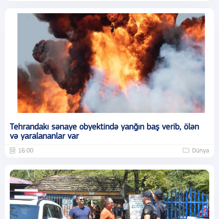
Tehrandakı sənaye obyektində yanğın baş verib, ölən
və yaralananlar var
16:00
Dünya