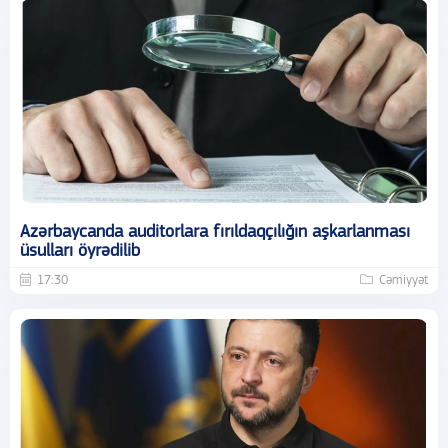
Azərbaycanda auditorlara fırıldaqçılığın aşkarlanması
üsulları öyrədilib
17:30
Cəmiyyət