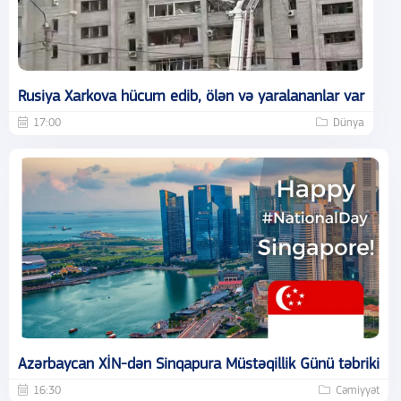
Rusiya Xarkova hücum edib, ölən və yaralananlar var
17:00
Dünya
Azərbaycan XİN-dən Sinqapura Müstəqillik Günü təbriki
16:30
Cəmiyyət