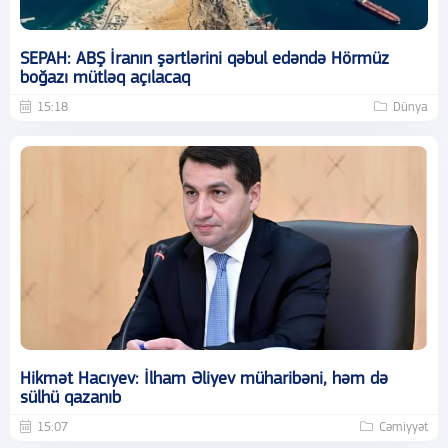
SEPAH: ABŞ İranın şərtlərini qəbul edəndə Hörmüz
boğazı mütləq açılacaq
15:18
Dünya
Hikmət Hacıyev: İlham Əliyev müharibəni, həm də
sülhü qazanıb
15:07
Cəmiyyət