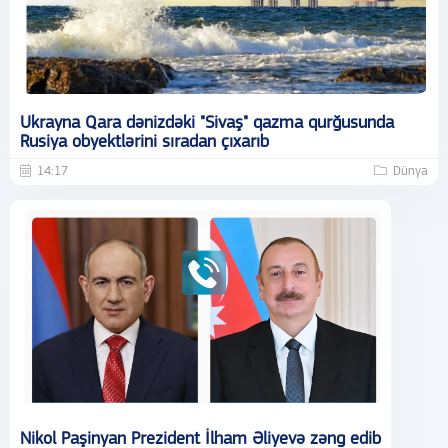
Ukrayna Qara dənizdəki "Sivaş" qazma qurğusunda
Rusiya obyektlərini sıradan çıxarıb
14:17
Dünya
Nikol Paşinyan Prezident İlham Əliyevə zəng edib