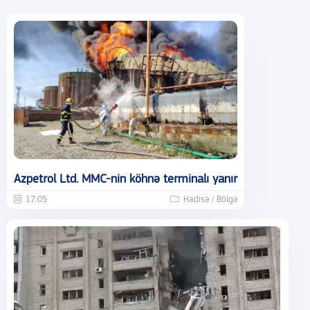
Azpetrol Ltd. MMC-nin köhnə terminalı yanır
17:05
Hadisə / Bölgə