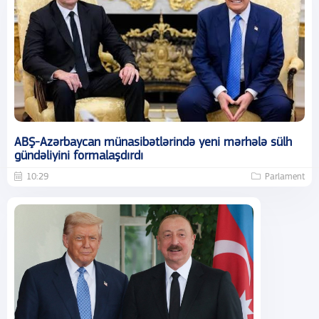
ABŞ-Azərbaycan münasibətlərində yeni mərhələ sülh
gündəliyini formalaşdırdı
10:29
Parlament