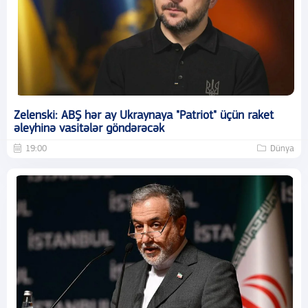
Zelenski: ABŞ hər ay Ukraynaya "Patriot" üçün raket
əleyhinə vasitələr göndərəcək
19:00
Dünya