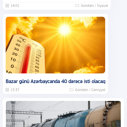
14:01
Gündəm / Siyasət
Bazar günü Azərbaycanda 40 dərəcə isti olacaq
13:37
Gündəm / Cəmiyyət