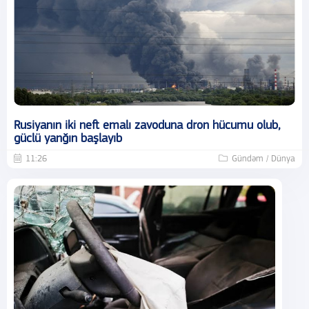
Rusiyanın iki neft emalı zavoduna dron hücumu olub,
güclü yanğın başlayıb
11:26
Gündəm / Dünya