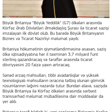
Böyük Britaniya “Böyük Yeddilik” (G7) ölkələri arasında
Körfəz Ərəb Dövlətləri Əməkdaşlıq Şurası ilə ticarət sazişi
imzalayan ilk dövlət olub. Bu barədə Böyük Britaniyanın
Biznes və Ticarət Nazirliyi məlumat yayıb.
Britaniya hökumətinin qiymətləndirməsinə əsasən, saziş
ölkə iqtisadiyyatına hər il təxminən 3,7 milyard funt
sterlinq qazandıracaq və tərəflər arasında ticarət
dövriyyəsini 20 faizə yaxın artıracaq.
Sənəd ərzaq məhsulları, tibbi avadanlıqlar və yüksək
texnologiyalı məhsulların ixracına tətbiq olunan gömrük
rüsumlarının ləğvini nəzərdə tutur. Bundan əlavə, sazişdə
Böyük Britaniya ilə Körfəz ölkələri arasında sərbəst
transsərhəd məlumat mübadiləsinə dair müddəalar da
yer alıb.