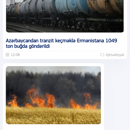
Azərbaycandan tranzit keçməklə Ermənistana 1049
ton buğda göndərildi
12:08
İqtisadiyyat