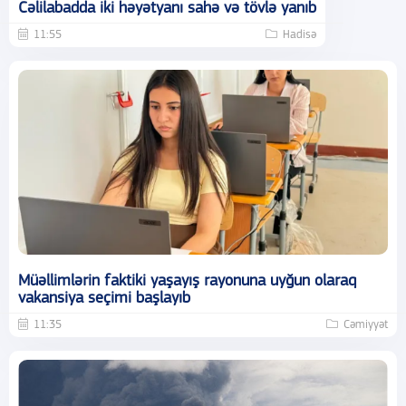
Cəlilabadda iki həyətyanı sahə və tövlə yanıb
11:55
Hadisə
Müəllimlərin faktiki yaşayış rayonuna uyğun olaraq
vakansiya seçimi başlayıb
11:35
Cəmiyyət