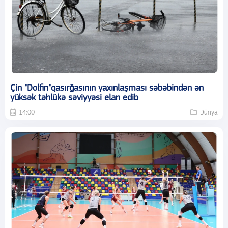
Çin "Dolfin"qasırğasının yaxınlaşması səbəbindən ən
yüksək təhlükə səviyyəsi elan edib
14:00
Dünya