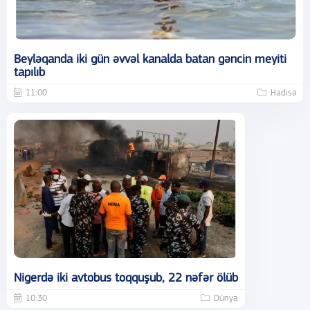
Beyləqanda iki gün əvvəl kanalda batan gəncin meyiti
tapılıb
11:00
Hadisə
Nigerdə iki avtobus toqquşub, 22 nəfər ölüb
10:30
Dünya