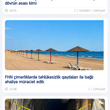
dövrün əsası kimi
16:01
Gündəm / Cəmiyyət
FHN çimərliklərdə təhlükəsizlik qaydaları ilə bağlı
əhaliyə müraciət edib
15:46
Cəmiyyət