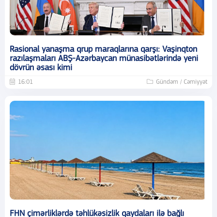
Rasional yanaşma qrup maraqlarına qarşı: Vaşinqton
razılaşmaları ABŞ-Azərbaycan münasibətlərində yeni
dövrün əsası kimi
16:01
Gündəm / Cəmiyyət
FHN çimərliklərdə təhlükəsizlik qaydaları ilə bağlı