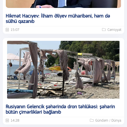
Hikmət Hacıyev: İlham Əliyev müharibəni, həm də
sülhü qazanıb
15:07
Cəmiyyət
Rusiyanın Gelencik şəhərində dron təhlükəsi: şəhərin
bütün çimərlikləri bağlanıb
14:28
Gündəm / Dünya