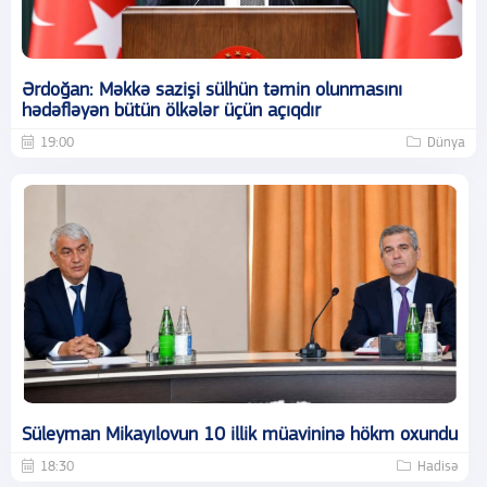
Ərdoğan: Məkkə sazişi sülhün təmin olunmasını
hədəfləyən bütün ölkələr üçün açıqdır
19:00
Dünya
Süleyman Mikayılovun 10 illik müavininə hökm oxundu
18:30
Hadisə