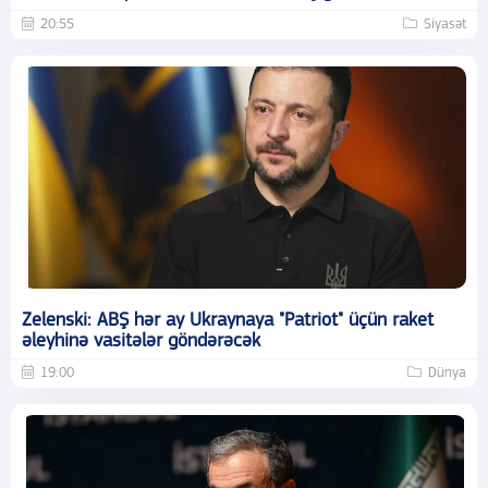
20:55
Siyasət
Zelenski: ABŞ hər ay Ukraynaya "Patriot" üçün raket
əleyhinə vasitələr göndərəcək
19:00
Dünya