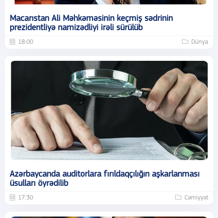
Macarıstan Ali Məhkəməsinin keçmiş sədrinin
prezidentliyə namizədliyi irəli sürülüb
18:00
Dünya
Azərbaycanda auditorlara fırıldaqçılığın aşkarlanması
üsulları öyrədilib
17:30
Cəmiyyət