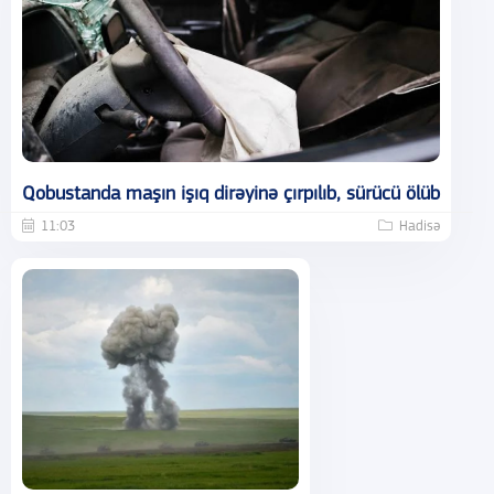
Qobustanda maşın işıq dirəyinə çırpılıb, sürücü ölüb
11:03
Hadisə