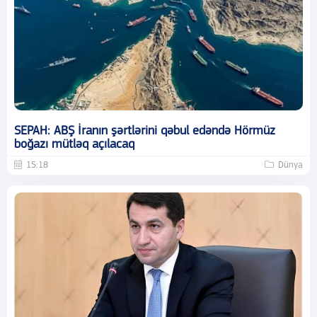
SEPAH: ABŞ İranın şərtlərini qəbul edəndə Hörmüz
boğazı mütləq açılacaq
15:18
Dünya