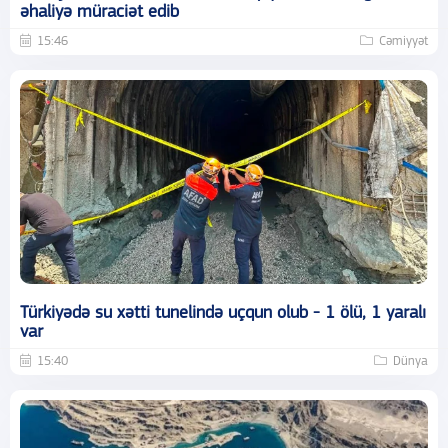
əhaliyə müraciət edib
15:46
Cəmiyyət
Türkiyədə su xətti tunelində uçqun olub - 1 ölü, 1 yaralı
var
15:40
Dünya