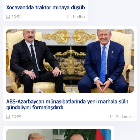
Xocavənddə traktor minaya düşüb
10:51
Hadisə
ABŞ-Azərbaycan münasibətlərində yeni mərhələ sülh
gündəliyini formalaşdırdı
10:29
Parlament