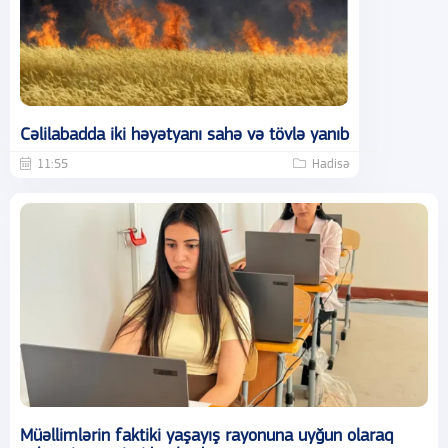
Cəlilabadda iki həyətyanı sahə və tövlə yanıb
11:55
Hadisə
Müəllimlərin faktiki yaşayış rayonuna uyğun olaraq