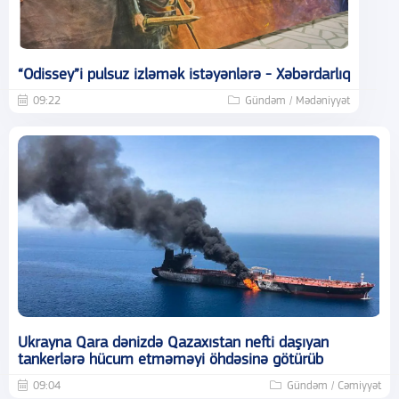
“Odissey”i pulsuz izləmək istəyənlərə - Xəbərdarlıq
09:22
Gündəm / Mədəniyyət
Ukrayna Qara dənizdə Qazaxıstan nefti daşıyan
tankerlərə hücum etməməyi öhdəsinə götürüb
09:04
Gündəm / Cəmiyyət