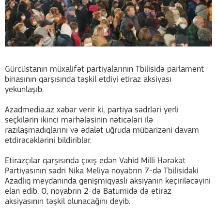
Gürcüstanın müxalifət partiyalarının Tbilisidə parlament
binasının qarşısında təşkil etdiyi etiraz aksiyası
yekunlaşıb.
Azadmedia.az xəbər verir ki, partiya sədrləri yerli
seçkilərin ikinci mərhələsinin nəticələri ilə
razılaşmadıqlarını və ədalət uğruda mübarizəni davam
etdirəcəklərini bildiriblər.
Etirazçılar qarşısında çıxış edən Vahid Milli Hərəkat
Partiyasının sədri Nika Meliya noyabrın 7-də Tbilisidəki
Azadlıq meydanında genişmiqyaslı aksiyanın keçiriləcəyini
elan edib. O, noyabrın 2-də Batumidə də etiraz
aksiyasının təşkil olunacağını deyib.