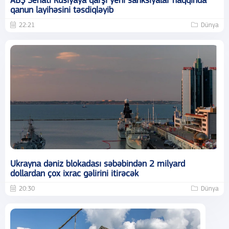
ABŞ Senatı Rusiyaya qarşı yeni sanksiyalar haqqında
qanun layihəsini təsdiqləyib
22:21
Dünya
Ukrayna dəniz blokadası səbəbindən 2 milyard
dollardan çox ixrac gəlirini itirəcək
20:30
Dünya