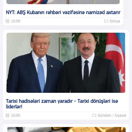
NYT: ABŞ Kubanın rəhbəri vəzifəsinə namizəd axtarır
10:09
Dünya
Tarixi hadisələri zaman yaradır - Tarixi dönüşləri isə
liderlər!
10:00
Gündəm / Siyasət