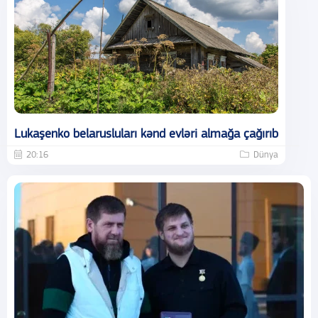
Lukaşenko belarusluları kənd evləri almağa çağırıb
20:16
Dünya