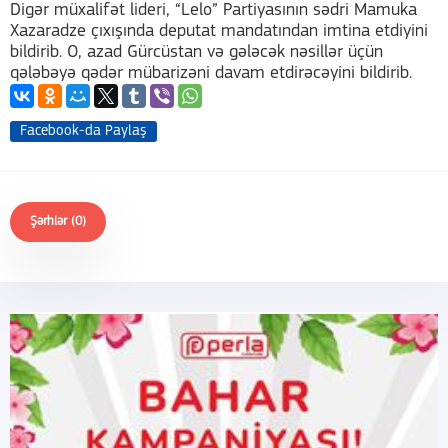
Digər müxalifət lideri, “Lelo” Partiyasının sədri Mamuka
Xazaradze çıxışında deputat mandatından imtina etdiyini
bildirib. O, azad Gürcüstan və gələcək nəsillər üçün
qələbəyə qədər mübarizəni davam etdirəcəyini bildirib.
Facebook-da Paylaş
Şərhlər (0)