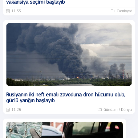
vakansiya seçimi başlayıb
11:35
Cəmiyyət
Rusiyanın iki neft emalı zavoduna dron hücumu olub,
güclü yanğın başlayıb
11:26
Gündəm / Dünya