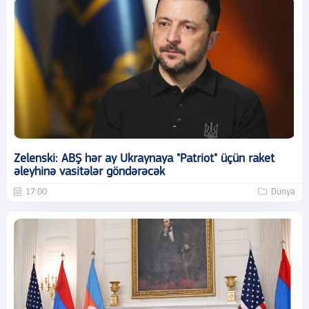
Zelenski: ABŞ hər ay Ukraynaya "Patriot" üçün raket
əleyhinə vasitələr göndərəcək
17:00
Dünya