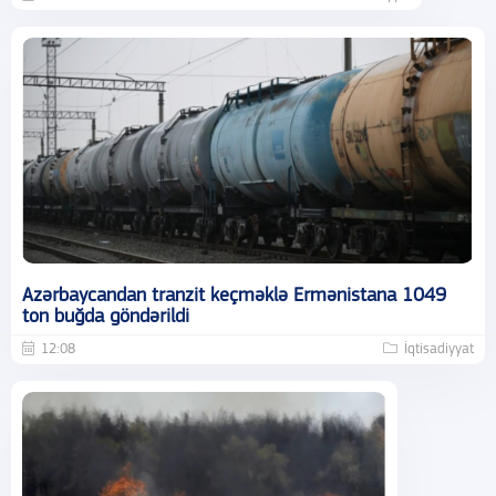
Azərbaycandan tranzit keçməklə Ermənistana 1049
ton buğda göndərildi
12:08
İqtisadiyyat