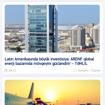
Latın Amerikasında böyük investisiya: ARDNF qlobal
enerji bazarında mövqeyini gücləndirir – TƏHLİL
18:11
Gündəm / Siyasət