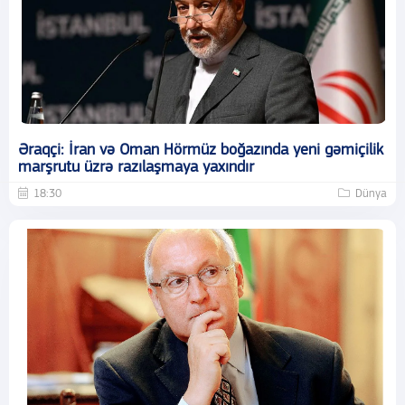
Əraqçi: İran və Oman Hörmüz boğazında yeni gəmiçilik
marşrutu üzrə razılaşmaya yaxındır
18:30
Dünya