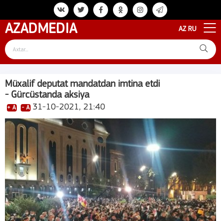
AZAD
MEDIA
AZ
RU
Müxalif deputat mandatdan imtina etdi
- Gürcüstanda aksiya
31-10-2021, 21:40
+ A
- A