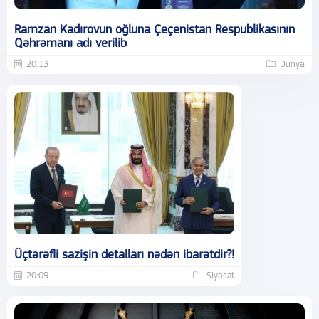
Ramzan Kadırovun oğluna Çeçenistan Respublikasının
Qəhrəmanı adı verilib
20:13
Dünya
Üçtərəfli sazişin detalları nədən ibarətdir?!
20:09
Siyasət