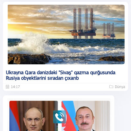
Ukrayna Qara dənizdəki "Sivaş" qazma qurğusunda
Rusiya obyektlərini sıradan çıxarıb
14:17
Dünya