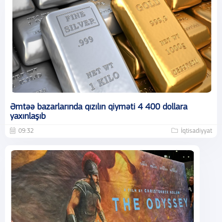
Əmtəə bazarlarında qızılın qiyməti 4 400 dollara
yaxınlaşıb
09:32
İqtisadiyyat