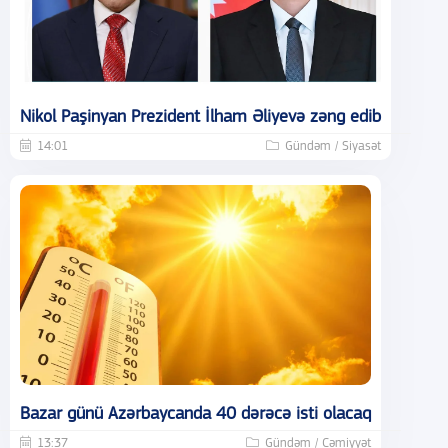
Nikol Paşinyan Prezident İlham Əliyevə zəng edib
14:01
Gündəm / Siyasət
Bazar günü Azərbaycanda 40 dərəcə isti olacaq
13:37
Gündəm / Cəmiyyət