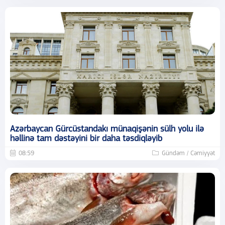
Azərbaycan Gürcüstandakı münaqişənin sülh yolu ilə
həllinə tam dəstəyini bir daha təsdiqləyib
08:59
Gündəm / Cəmiyyət