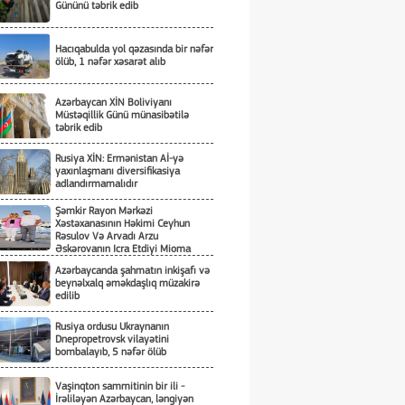
Gününü təbrik edib
Hacıqabulda yol qəzasında bir nəfər
ölüb, 1 nəfər xəsarət alıb
Azərbaycan XİN Boliviyanı
Müstəqillik Günü münasibətilə
təbrik edib
Rusiya XİN: Ermənistan Aİ-yə
yaxınlaşmanı diversifikasiya
adlandırmamalıdır
Şəmkir Rayon Mərkəzi
Xəstəxanasının Həkimi Ceyhun
Rəsulov Və Arvadı Arzu
Əskərovanın Icra Etdiyi Mioma
Əməliyyatından Sonra Qadının
Azərbaycanda şahmatın inkişafı və
Ölümü Ilə Bağlı Şəmkir Rayon
beynəlxalq əməkdaşlıq müzakirə
Prokrurluğunda Araşdırma Aparılır
edilib
Rusiya ordusu Ukraynanın
Dnepropetrovsk vilayətini
bombalayıb, 5 nəfər ölüb
Vaşinqton sammitinin bir ili -
İrəliləyən Azərbaycan, ləngiyən