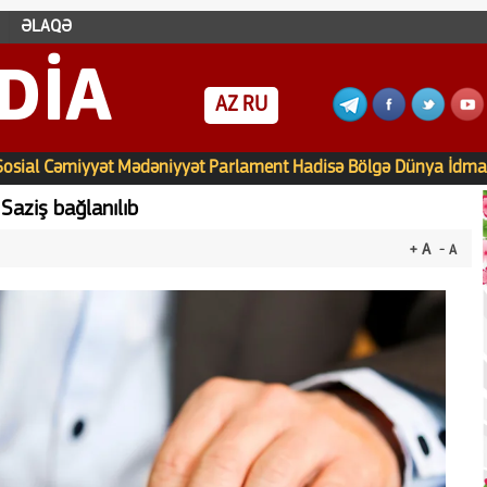
ƏLAQƏ
DIA
AZ
RU
Sosial
Cəmiyyət
Mədəniyyət
Parlament
Hadisə
Bölgə
Dünya
İdma
Saziş bağlanılıb
+ A
- A