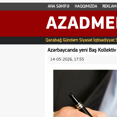
ANA SƏHİFƏ
HAQQIMIZDA
REKLAM
AZADME
Qarabağ
Gündəm
Siyasət
İqtisadiyyat
Azərbaycanda yeni Baş Kollektiv 
14-05-2026, 17:55