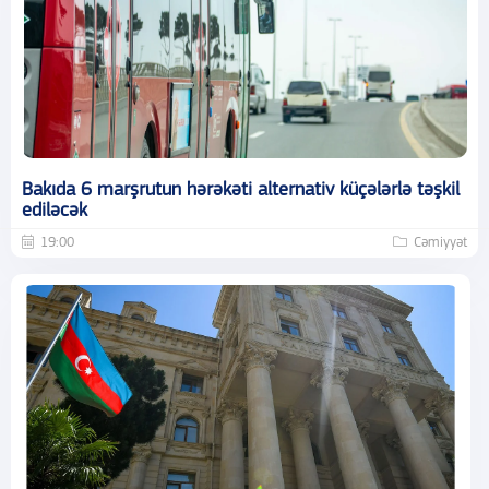
Bakıda 6 marşrutun hərəkəti alternativ küçələrlə təşkil
ediləcək
19:00
Cəmiyyət