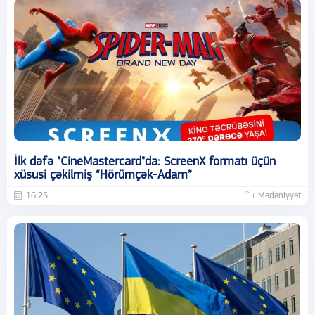
İlk dəfə "CineMastercard"da: ScreenX formatı üçün
xüsusi çəkilmiş “Hörümçək-Adam”
16:25
Mədəniyyət