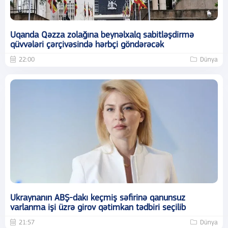
Uqanda Qəzza zolağına beynəlxalq sabitləşdirmə
qüvvələri çərçivəsində hərbçi göndərəcək
22:00
Dünya
Ukraynanın ABŞ-dakı keçmiş səfirinə qanunsuz
varlanma işi üzrə girov qətimkan tədbiri seçilib
21:57
Dünya