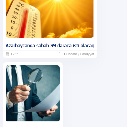
Azərbaycanda sabah 39 dərəcə isti olacaq
12:59
Gündəm / Cəmiyyət