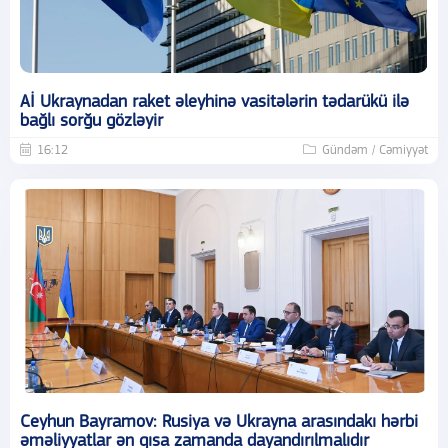
Aİ Ukraynadan raket əleyhinə vasitələrin tədarükü ilə
bağlı sorğu gözləyir
16:12
Gündəm / Cəmiyyət
Ceyhun Bayramov: Rusiya və Ukrayna arasındakı hərbi
əməliyyatlar ən qısa zamanda dayandırılmalıdır