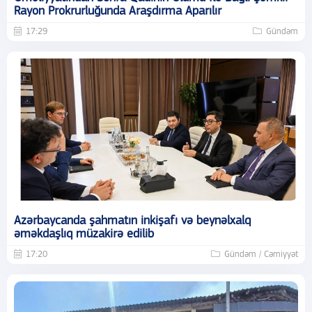
Rayon Prokrurluğunda Araşdırma Aparılır
17:29
Gündəm
Azərbaycanda şahmatın inkişafı və beynəlxalq
əməkdaşlıq müzakirə edilib
17:20
Gündəm / Cəmiyyət