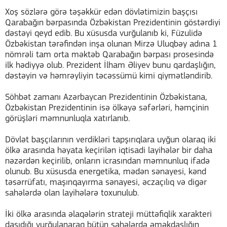
Xoş sözlərə görə təşəkkür edən dövlətimizin başçısı
Qarabağın bərpasında Özbəkistan Prezidentinin göstərdiyi
dəstəyi qeyd edib. Bu xüsusda vurğulanıb ki, Füzulidə
Özbəkistan tərəfindən inşa olunan Mirzə Uluqbəy adına 1
nömrəli tam orta məktəb Qarabağın bərpası prosesində
ilk hədiyyə olub. Prezident İlham Əliyev bunu qardaşlığın,
dəstəyin və həmrəyliyin təcəssümü kimi qiymətləndirib.
Söhbət zamanı Azərbaycan Prezidentinin Özbəkistana,
Özbəkistan Prezidentinin isə ölkəyə səfərləri, həmçinin
görüşləri məmnunluqla xatırlanıb.
Dövlət başçılarının verdikləri tapşırıqlara uyğun olaraq iki
ölkə arasında həyata keçirilən iqtisadi layihələr bir daha
nəzərdən keçirilib, onların icrasından məmnunluq ifadə
olunub. Bu xüsusda energetika, mədən sənayesi, kənd
təsərrüfatı, maşınqayırma sənayesi, əczaçılıq və digər
sahələrdə olan layihələrə toxunulub.
İki ölkə arasında əlaqələrin strateji müttəfiqlik xarakteri
daşıdığı vurğulanaraq bütün sahələrdə əməkdaşlığın