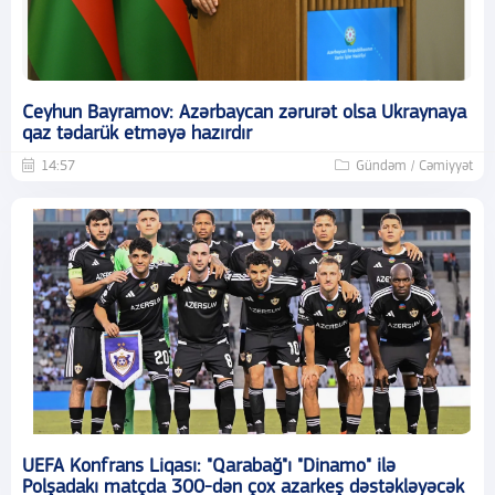
Ceyhun Bayramov: Azərbaycan zərurət olsa Ukraynaya
qaz tədarük etməyə hazırdır
14:57
Gündəm / Cəmiyyət
UEFA Konfrans Liqası: "Qarabağ"ı "Dinamo" ilə
Polşadakı matçda 300-dən çox azarkeş dəstəkləyəcək