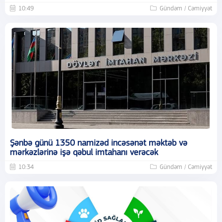
10:49
Gündəm / Cəmiyyət
Şənbə günü 1350 namizəd incəsənət məktəb və
mərkəzlərinə işə qəbul imtahanı verəcək
10:34
Gündəm / Cəmiyyət