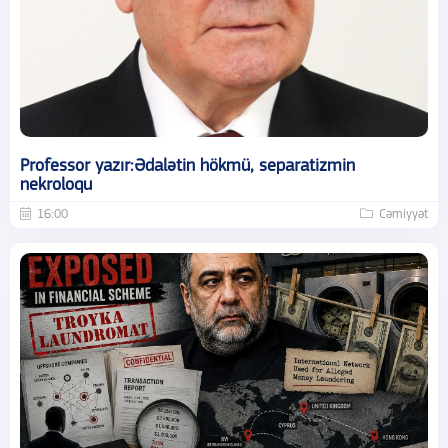
Professor yazır:Ədalətin hökmü, separatizmin
nekroloqu
16:00
Cəmiyyət