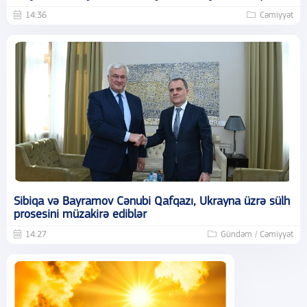
14:36
Cəmiyyət
Sibiqa və Bayramov Cənubi Qafqazı, Ukrayna üzrə sülh
prosesini müzakirə ediblər
14:27
Gündəm / Cəmiyyət