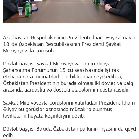
Azərbaycan Respublikasının Prezidenti İlham Əliyev mayın
18-də Özbəkistan Respublikasının Prezidenti Şavkat
Mirziyoyev ilə görüşüb.
Dövlət başçısı Şavkat Mirziyoyevə Ümumdünya
Şəhərsalma Forumunun 13-cü sessiyasında iştirak
etdiyinə görə minnətdarlığını bildirib və qeyd edib ki,
Özbəkistan Prezidentinin burada olması iki dövlət və xalq
arasında qardaşlıq və dostluq əlaqələrinin göstəricisidir.
Şavkat Mirziyoyevlə görüşlərini xatırladan Prezident İlham
Əliyev bu görüşlər əsnasında müzakirə olunmuş
layihələrin həyata keçirildiyini deyib.
Dövlət başçısı Bakıda Özbəkistan parkının inşasını da qeyd
edib.