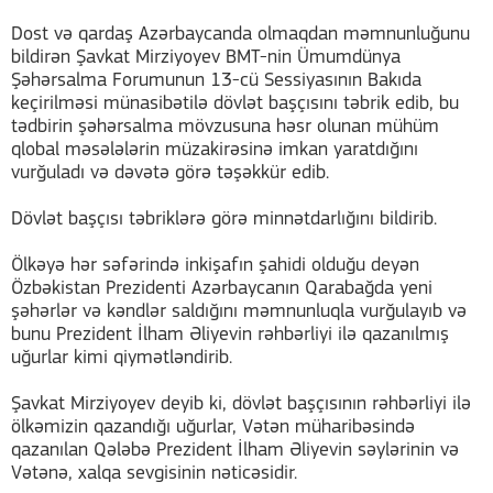
Dost və qardaş Azərbaycanda olmaqdan məmnunluğunu
bildirən Şavkat Mirziyoyev BMT-nin Ümumdünya
Şəhərsalma Forumunun 13-cü Sessiyasının Bakıda
keçirilməsi münasibətilə dövlət başçısını təbrik edib, bu
tədbirin şəhərsalma mövzusuna həsr olunan mühüm
qlobal məsələlərin müzakirəsinə imkan yaratdığını
vurğuladı və dəvətə görə təşəkkür edib.
Dövlət başçısı təbriklərə görə minnətdarlığını bildirib.
Ölkəyə hər səfərində inkişafın şahidi olduğu deyən
Özbəkistan Prezidenti Azərbaycanın Qarabağda yeni
şəhərlər və kəndlər saldığını məmnunluqla vurğulayıb və
bunu Prezident İlham Əliyevin rəhbərliyi ilə qazanılmış
uğurlar kimi qiymətləndirib.
Şavkat Mirziyoyev deyib ki, dövlət başçısının rəhbərliyi ilə
ölkəmizin qazandığı uğurlar, Vətən müharibəsində
qazanılan Qələbə Prezident İlham Əliyevin səylərinin və
Vətənə, xalqa sevgisinin nəticəsidir.