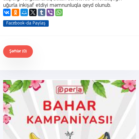
uğurla inkişaf etdiyi məmnunluqla qeyd olunub.
Facebook-da Paylaş
Şərhlər (0)