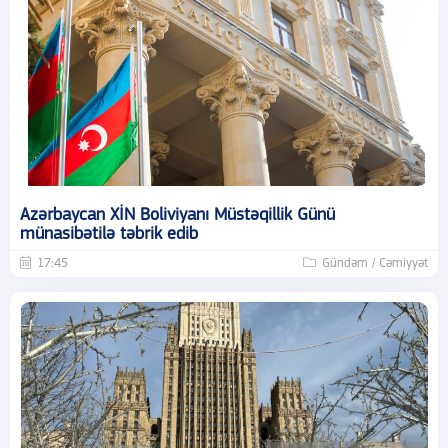
Azərbaycan XİN Boliviyanı Müstəqillik Günü
münasibətilə təbrik edib
17:45
Gündəm / Cəmiyyət