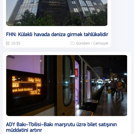
FHN: Küləkli havada dənizə girmək təhlükəlidir
10:55
Gündəm / Cəmiyyət
ADY Bakı–Tbilisi–Bakı marşrutu üzrə bilet satışının
müddətini artırır