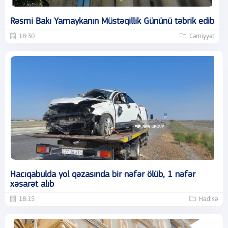
Rəsmi Bakı Yamaykanın Müstəqillik Gününü təbrik edib
18:30
Cəmiyyət
Hacıqabulda yol qəzasında bir nəfər ölüb, 1 nəfər
xəsarət alıb
18:15
Hadisə