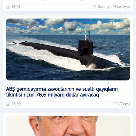
16:01
Gündəm / Cəmiyyət
ABŞ gəmiqayırma zavodlarının və sualtı qayıqların
tikintisi üçün 76,6 milyard dollar ayıracaq
16:00
Dünya