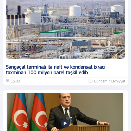
Səngəçal terminalı ilə neft və kondensat ixracı
təxminən 100 milyon barel təşkil edib
15:09
Gündəm / Cəmiyyət