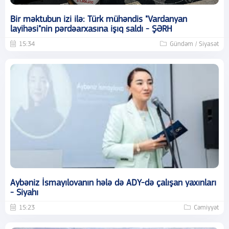
Bir məktubun izi ilə: Türk mühəndis "Vardanyan
layihəsi"nin pərdəarxasına işıq saldı - ŞƏRH
15:34
Gündəm / Siyasət
Aybəniz İsmayılovanın hələ də ADY-də çalışan yaxınları
- Siyahı
15:23
Cəmiyyət