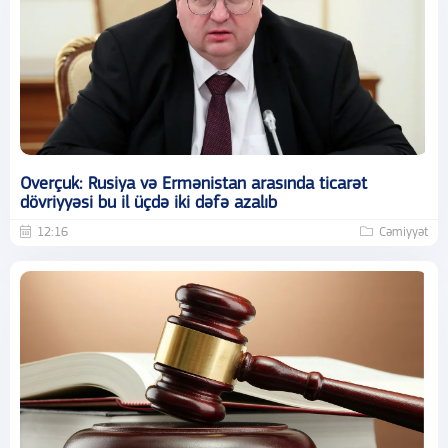
Overçuk: Rusiya və Ermənistan arasında ticarət
dövriyyəsi bu il üçdə iki dəfə azalıb
12:16
Cəmiyyət