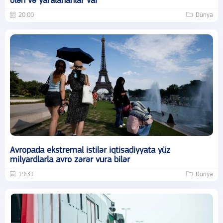
ölən və yaralananlar var
20:00
Dünya
Avropada ekstremal istilər iqtisadiyyata yüz
milyardlarla avro zərər vura bilər
19:31
Dünya