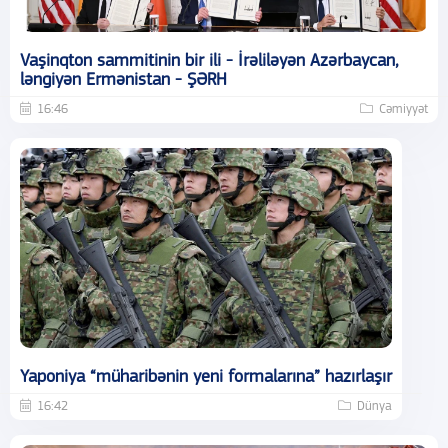
Vaşinqton sammitinin bir ili - İrəliləyən Azərbaycan,
ləngiyən Ermənistan - ŞƏRH
16:46
Cəmiyyət
Yaponiya “müharibənin yeni formalarına” hazırlaşır
16:42
Dünya