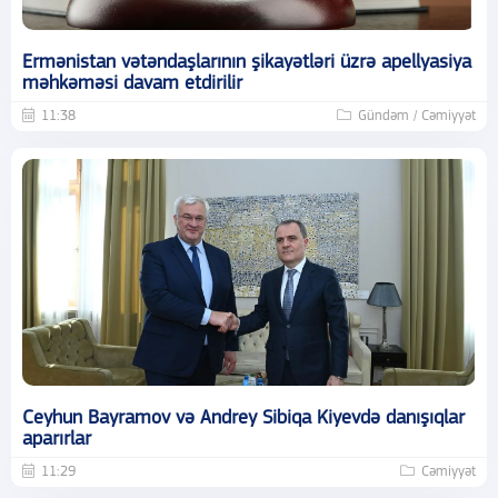
Ermənistan vətəndaşlarının şikayətləri üzrə apellyasiya
məhkəməsi davam etdirilir
11:38
Gündəm / Cəmiyyət
Ceyhun Bayramov və Andrey Sibiqa Kiyevdə danışıqlar
aparırlar
11:29
Cəmiyyət