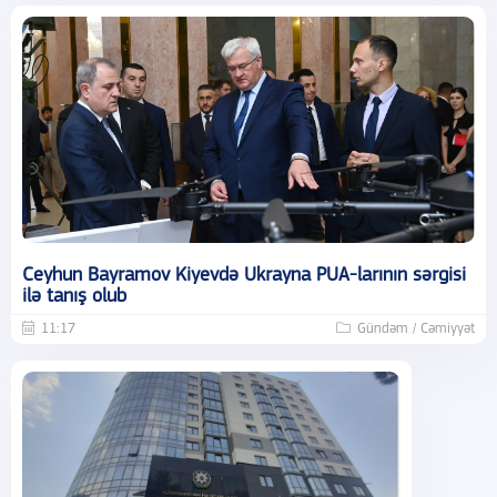
Ceyhun Bayramov Kiyevdə Ukrayna PUA-larının sərgisi
ilə tanış olub
11:17
Gündəm / Cəmiyyət