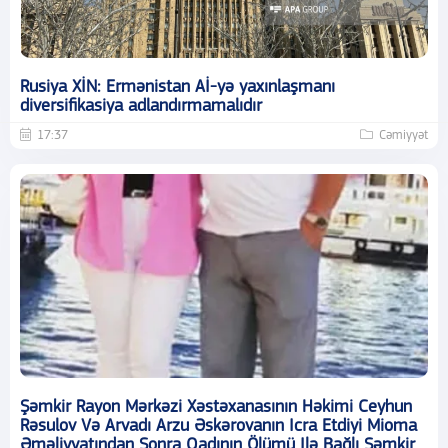
Rusiya XİN: Ermənistan Aİ-yə yaxınlaşmanı
diversifikasiya adlandırmamalıdır
17:37
Cəmiyyət
Şəmkir Rayon Mərkəzi Xəstəxanasının Həkimi Ceyhun
Rəsulov Və Arvadı Arzu Əskərovanın Icra Etdiyi Mioma
Əməliyyatından Sonra Qadının Ölümü Ilə Bağlı Şəmkir