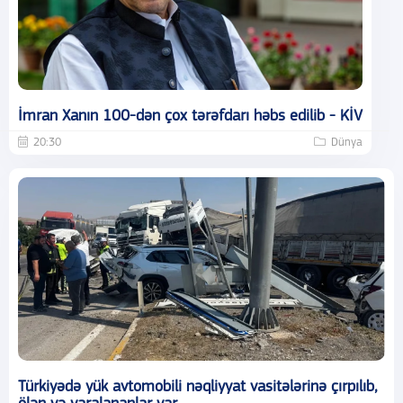
İmran Xanın 100-dən çox tərəfdarı həbs edilib - KİV
20:30
Dünya
Türkiyədə yük avtomobili nəqliyyat vasitələrinə çırpılıb,