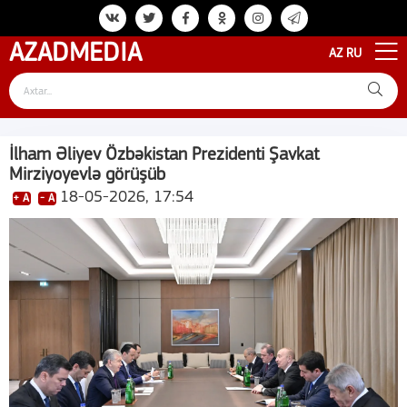
AZAD
MEDIA
AZ
RU
İlham Əliyev Özbəkistan Prezidenti Şavkat
Mirziyoyevlə görüşüb
18-05-2026, 17:54
+ A
- A