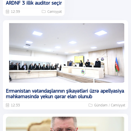
ARDNF 3 illik auditor seçir
12:39
Cəmiyyət
Ermənistan vətəndaşlarının şikayətləri üzrə apellyasiya
məhkəməsində yekun qərar elan olunub
12:33
Gündəm / Cəmiyyət