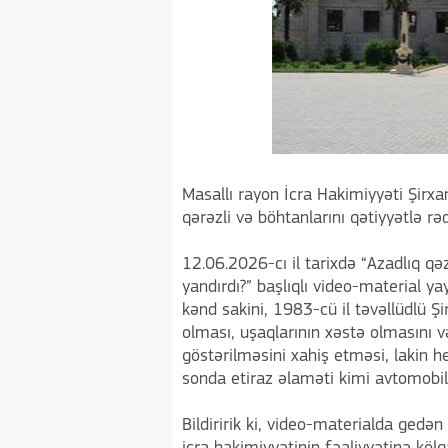
Masallı rayon İcra Hakimiyyəti Şirxa
qərəzli və böhtanlarını qətiyyətlə rə
12.06.2026-cı il tarixdə “Azadlıq qə
yandırdı?” başlıqlı video-material 
kənd sakini, 1983-cü il təvəllüdlü Ş
olması, uşaqlarının xəstə olmasını 
göstərilməsini xahiş etməsi, lakin h
sonda etiraz əlaməti kimi avtomobil
Bildiririk ki, video-materialda gedə