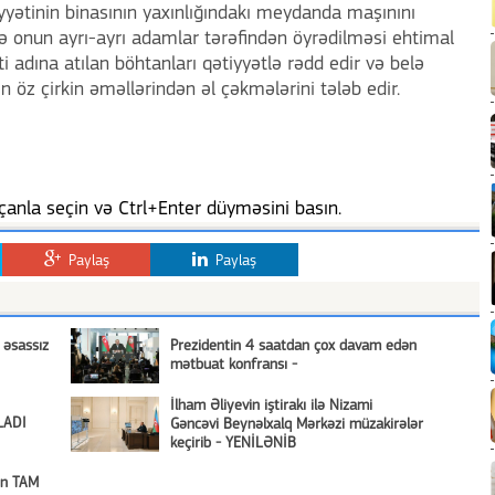
yyətinin binasının yaxınlığındakı meydanda maşınını
və onun ayrı-ayrı adamlar tərəfindən öyrədilməsi ehtimal
i adına atılan böhtanları qətiyyətlə rədd edir və belə
 öz çirkin əməllərindən əl çəkmələrini tələb edir.
anla seçin və Ctrl+Enter düyməsini basın.
Paylaş
Paylaş
 əsassız
Prezidentin 4 saatdan çox davam edən
mətbuat konfransı -
İlham Əliyevin iştirakı ilə Nizami
LADI
Gəncəvi Beynəlxalq Mərkəzi müzakirələr
keçirib - YENİLƏNİB
nın TAM