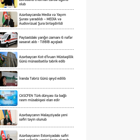
olub
Azərbaycanda Media və Yayım
Şurası yaradıldı – MEDİA və
Audiovizual Şura birləşdirildi
Paytaxtdakı yanğın zamanı 6 nəfər
xəsarət alıb - TƏBİB açıqladı
Azərbaycan Kot-d'İvuarı Müstəqillik
Günü münasibətilə təbrik edib
İranda Təbriz Günü qeyd edilib
CASCFEN Türk dünyası ilə bağlı
rəsm müsabiqəsi elan edir
Azərbaycanın Malayziyada yeni
səfiri təyin olunub
Azərbaycanın Estoniyadakı səfiri