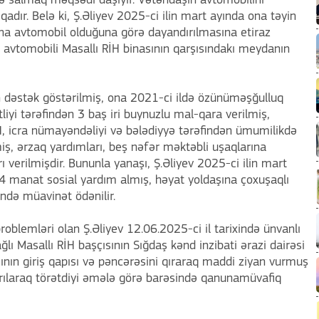
lgə salmaq məqsədi daşıyır. Vətəndaşın avtomobilini
adır. Belə ki, Ş.Əliyev 2025-ci ilin mart ayında ona təyin
na avtomobil olduğuna görə dayandırılmasına etiraz
 avtomobili Masallı RİH binasının qarşısındakı meydanın
 dəstək göstərilmiş, ona 2021-ci ildə özünüməşğulluq
iyi tərəfindən 3 baş iri buynuzlu mal-qara verilmiş,
İH, icra nümayəndəliyi və bələdiyyə tərəfindən ümumilikdə
ş, ərzaq yardımları, beş nəfər məktəbli uşaqlarına
 verilmişdir. Bununla yanaşı, Ş.Əliyev 2025-ci ilin mart
 manat sosial yardım almış, həyat yoldaşına çoxuşaqlı
də müavinət ödənilir.
 problemləri olan Ş.Əliyev 12.06.2025-ci il tarixində ünvanlı
ğlı Masallı RİH başçısının Sığdaş kənd inzibati ərazi dairəsi
ının giriş qapısı və pəncərəsini qıraraq maddi ziyan vurmuş
rılaraq törətdiyi əmələ görə barəsində qanunamüvafiq