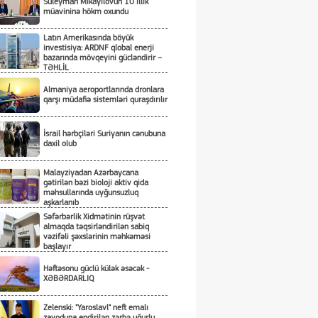
Süleyman Mikayılovun 10 illik
müavininə hökm oxundu
Latın Amerikasında böyük
investisiya: ARDNF qlobal enerji
bazarında mövqeyini gücləndirir –
TƏHLİL
Almaniya aeroportlarında dronlara
qarşı müdafiə sistemləri quraşdırılır
İsrail hərbçiləri Suriyanın cənubuna
daxil olub
Malayziyadan Azərbaycana
gətirilən bəzi bioloji aktiv qida
məhsullarında uyğunsuzluq
aşkarlanıb
Səfərbərlik Xidmətinin rüşvət
almaqda təqsirləndirilən sabiq
vəzifəli şəxslərinin məhkəməsi
başlayır
Həftəsonu güclü külək əsəcək -
XƏBƏRDARLIQ
Zelenski: "Yaroslavl" neft emalı
zavoduna endirilən zərbə uğurlu