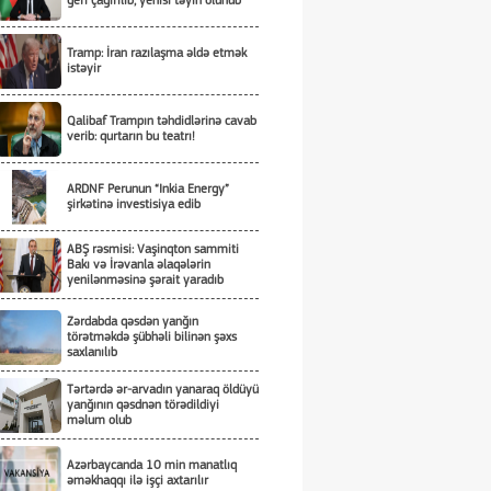
geri çağırılıb, yenisi təyin olunub
Tramp: İran razılaşma əldə etmək
istəyir
Qalibaf Trampın təhdidlərinə cavab
verib: qurtarın bu teatrı!
ARDNF Perunun “Inkia Energy”
şirkətinə investisiya edib
ABŞ rəsmisi: Vaşinqton sammiti
Bakı və İrəvanla əlaqələrin
yenilənməsinə şərait yaradıb
Zərdabda qəsdən yanğın
törətməkdə şübhəli bilinən şəxs
saxlanılıb
Tərtərdə ər-arvadın yanaraq öldüyü
yanğının qəsdnən törədildiyi
məlum olub
Azərbaycanda 10 min manatlıq
əməkhaqqı ilə işçi axtarılır