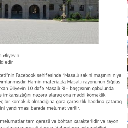
n Əliyevin
dd edir
zeti”nin Facebook səhifəsində “Masallı sakini maşınını niyə
yayımlanmışdır. Həmin materialda Masallı rayonunun Sığdaş
irxan Əliyevin 10 dəfə Masallı RİH başçısının qəbulunda
və imkansızlığını nəzərə alaraq ona maddi köməklik
eç bir köməklik olmadığına görə çarəsizlik həddinə çataraq
ini yandırması barədə məlumat verilir.
n məlumatlar tam qərəzli və böhtan xarakterlidir və rayon