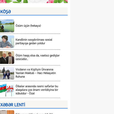
KÖŞƏ
Özüm üçün (hekayə)
Kəndlinin sıxışdırılması sosial
partlayışa gedən yoldur
Ölüm haqq olsa da, vaxtsız gedişlər
üzücüdür...
Vicdanın və Kişiliyin Ünvanına
Yazılan Məktub – Hacı Hekayətin
Ruhuna
Ölkələr arasında rəsmi səfərlər bu
əlaqələrə çox önəm verildiyinə bir
sübutdur - Özəl
XƏBƏR LENTİ