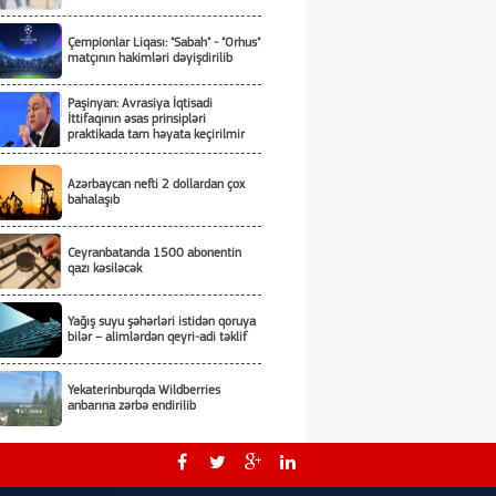
Çempionlar Liqası: "Sabah" - "Orhus"
matçının hakimləri dəyişdirilib
Paşinyan: Avrasiya İqtisadi
İttifaqının əsas prinsipləri
praktikada tam həyata keçirilmir
Azərbaycan nefti 2 dollardan çox
bahalaşıb
Ceyranbatanda 1500 abonentin
qazı kəsiləcək
Yağış suyu şəhərləri istidən qoruya
bilər – alimlərdən qeyri-adi təklif
Yekaterinburqda Wildberries
anbarına zərbə endirilib
Bakının üç rayonunda və
Mingəçevirdə işıq olmayacaq