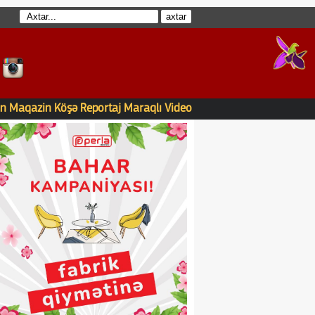
n
Maqazin
Köşə
Reportaj
Maraqlı
Video