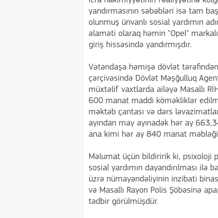
icra hakimiyyətinin fəaliyyətinə kö
yandırmasının səbəbləri isə tam başq
olunmuş ünvanlı sosial yardımın adı
əlaməti olaraq həmin "Opel" markalı
giriş hissəsində yandırmışdır.
Vətəndaşa həmişə dövlət tərəfindən
çərçivəsində Dövlət Məşğulluq Agentl
müxtəlif vaxtlarda ailəyə Masallı R
600 manat maddi köməkliklər edilmi
məktəb çantası və dərs ləvazimatları
ayından may ayınadək hər ay 663,34
ana kimi hər ay 840 manat məbləğin
Məlumat üçün bildiririk ki, psixoloji
sosial yardımın dayandırılması ilə ba
üzrə nümayəndəliyinin inzibati binas
və Masallı Rayon Polis Şöbəsinə apa
tədbir görülmüşdür.