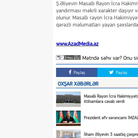
Ş.Əliyevin Masallı Rayon İcra Hakimi
yandırması məkrli xarakter daşıyır 
olunur. Masallı rayon İcra Hakimiyyət
qərəzli məlumatları yayan şəxslərdən
www.AzadMedia.az
Mətndə səhv var? Onu siç
Paylaş
Paylaş
OXŞAR XƏBƏRLƏR
Masallı Rayon İcra Hakimiyyəti
ittihamlara cavab verdi
Prezident əfv sərəncamı İMZA
İlham Əliyevin 3 saatlıq çıxışı