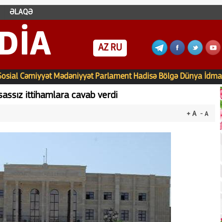
ƏLAQƏ
DIA
AZ
RU
Sosial
Cəmiyyət
Mədəniyyət
Parlament
Hadisə
Bölgə
Dünya
İdma
sassız ittihamlara cavab verdi
+ A
- A