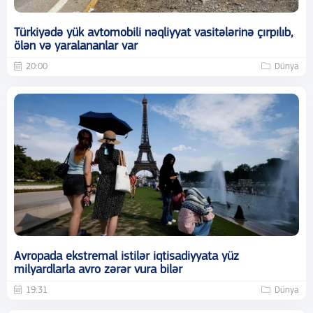
Türkiyədə yük avtomobili nəqliyyat vasitələrinə çırpılıb,
ölən və yaralananlar var
20:00
Dünya
Avropada ekstremal istilər iqtisadiyyata yüz
milyardlarla avro zərər vura bilər
19:31
Dünya