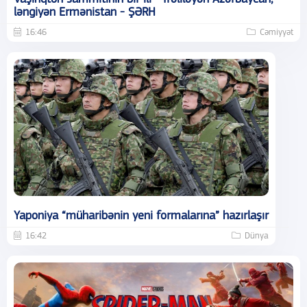
ləngiyən Ermənistan - ŞƏRH
16:46
Cəmiyyət
Yaponiya “müharibənin yeni formalarına” hazırlaşır
16:42
Dünya