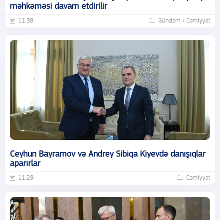
məhkəməsi davam etdirilir
11:38
Gündəm / Cəmiyyət
Ceyhun Bayramov və Andrey Sibiqa Kiyevdə danışıqlar
aparırlar
11:29
Cəmiyyət