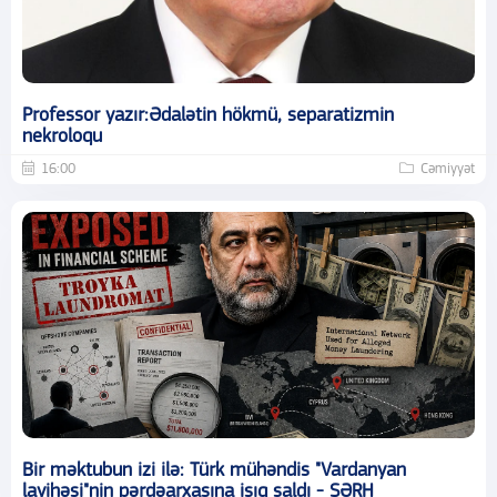
Professor yazır:Ədalətin hökmü, separatizmin
nekroloqu
16:00
Cəmiyyət
Bir məktubun izi ilə: Türk mühəndis "Vardanyan
layihəsi"nin pərdəarxasına işıq saldı - ŞƏRH