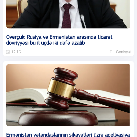
Overçuk: Rusiya və Ermənistan arasında ticarət
dövriyyəsi bu il üçdə iki dəfə azalıb
12:16
Cəmiyyət
Ermənistan vətəndaşlarının şikayətləri üzrə apellyasiya