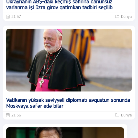
Ukraynanın ABŞ-dakı keçmiş səfirinə qanunsuz
varlanma işi üzrə girov qətimkan tədbiri seçilib
21:57
Dünya
Vatikanın yüksək səviyyəli diplomatı avqustun sonunda
Moskvaya səfər edə bilər
21:56
Dünya