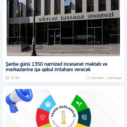
Şənbə günü 1350 namizəd incəsənət məktəb və
mərkəzlərinə işə qəbul imtahanı verəcək
10:34
Gündəm / Cəmiyyət