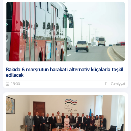
Bakıda 6 marşrutun hərəkəti alternativ küçələrlə təşkil
ediləcək
19:00
Cəmiyyət