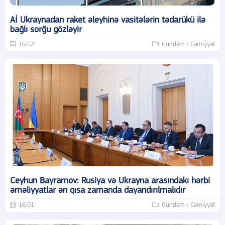
Aİ Ukraynadan raket əleyhinə vasitələrin tədarükü ilə
bağlı sorğu gözləyir
16:12
Gündəm / Cəmiyyət
Ceyhun Bayramov: Rusiya və Ukrayna arasındakı hərbi
əməliyyatlar ən qısa zamanda dayandırılmalıdır
16:01
Gündəm / Cəmiyyət