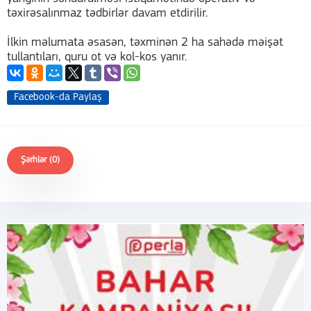
təxirəsalınmaz tədbirlər davam etdirilir.
İlkin məlumata əsasən, təxminən 2 ha sahədə məişət
tullantıları, quru ot və kol-kos yanır.
Facebook-da Paylaş
Şərhlər (0)