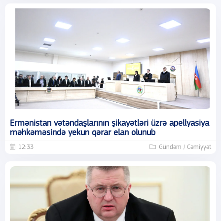
Ermənistan vətəndaşlarının şikayətləri üzrə apellyasiya
məhkəməsində yekun qərar elan olunub
12:33
Gündəm / Cəmiyyət