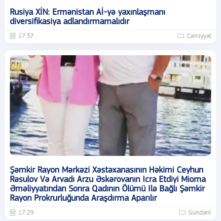
Rusiya XİN: Ermənistan Aİ-yə yaxınlaşmanı
diversifikasiya adlandırmamalıdır
17:37
Cəmiyyət
Şəmkir Rayon Mərkəzi Xəstəxanasının Həkimi Ceyhun
Rəsulov Və Arvadı Arzu Əskərovanın Icra Etdiyi Mioma
Əməliyyatından Sonra Qadının Ölümü Ilə Bağlı Şəmkir
Rayon Prokrurluğunda Araşdırma Aparılır
17:29
Gündəm