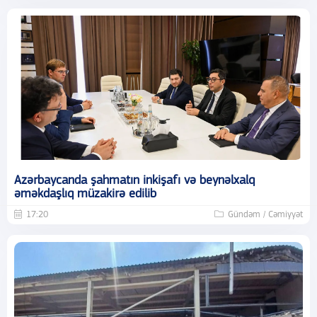
Azərbaycanda şahmatın inkişafı və beynəlxalq
əməkdaşlıq müzakirə edilib
17:20
Gündəm / Cəmiyyət