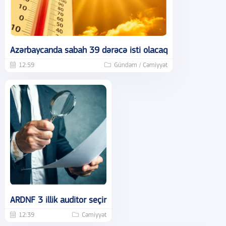
Azərbaycanda sabah 39 dərəcə isti olacaq
12:59
Gündəm / Cəmiyyət
ARDNF 3 illik auditor seçir
12:39
Cəmiyyət