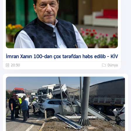
İmran Xanın 100-dən çox tərəfdarı həbs edilib - KİV
20:30
Dünya