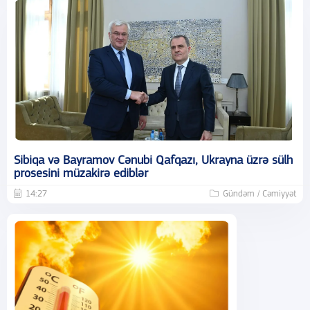
Sibiqa və Bayramov Cənubi Qafqazı, Ukrayna üzrə sülh
prosesini müzakirə ediblər
14:27
Gündəm / Cəmiyyət