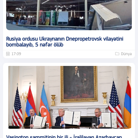
Rusiya ordusu Ukraynanın Dnepropetrovsk vilayətini
bombalayıb, 5 nəfər ölüb
17:09
Dünya
Vaşinqton sammitinin bir ili - İrəliləyən Azərbaycan,