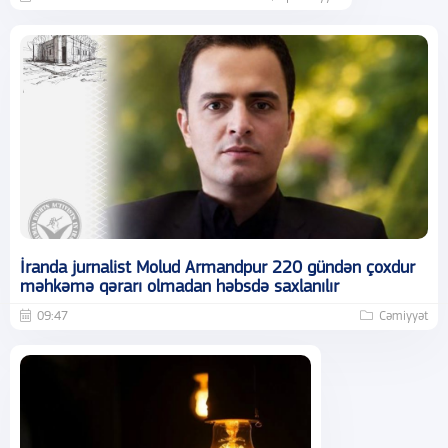
İranda jurnalist Molud Armandpur 220 gündən çoxdur
məhkəmə qərarı olmadan həbsdə saxlanılır
09:47
Cəmiyyət