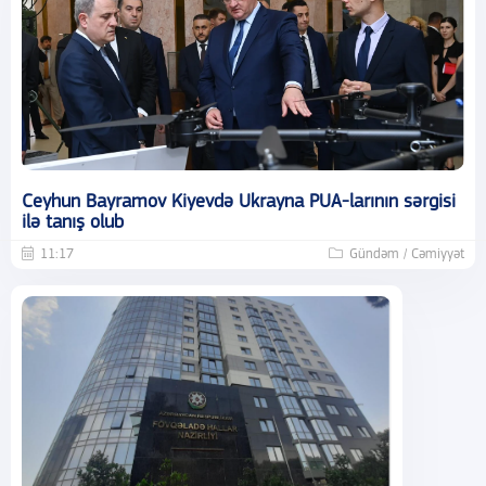
Ceyhun Bayramov Kiyevdə Ukrayna PUA-larının sərgisi
ilə tanış olub
11:17
Gündəm / Cəmiyyət