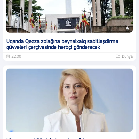
Uqanda Qəzza zolağına beynəlxalq sabitləşdirmə
qüvvələri çərçivəsində hərbçi göndərəcək
22:00
Dünya