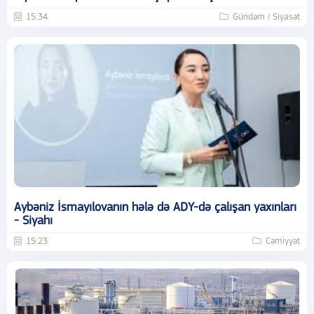
15:34
Gündəm / Siyasət
Aybəniz İsmayılovanın hələ də ADY-də çalışan yaxınları
- Siyahı
15:23
Cəmiyyət