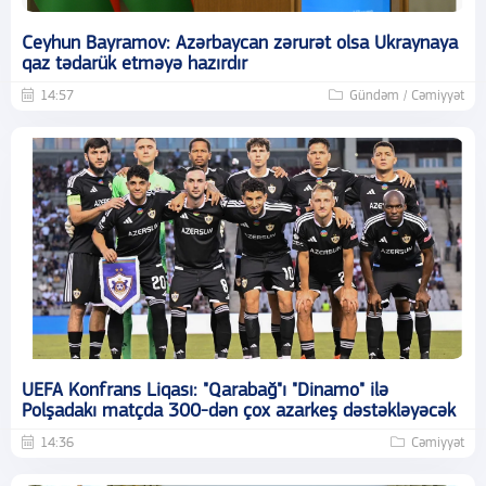
Ceyhun Bayramov: Azərbaycan zərurət olsa Ukraynaya
qaz tədarük etməyə hazırdır
14:57
Gündəm / Cəmiyyət
UEFA Konfrans Liqası: "Qarabağ"ı "Dinamo" ilə
Polşadakı matçda 300-dən çox azarkeş dəstəkləyəcək
14:36
Cəmiyyət