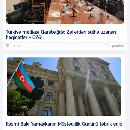
Türkiyə mediası Qarabağda: Zəfərdən sülhə uzanan
həqiqətlər - ÖZƏL
18:59
Qarabağ
Rəsmi Bakı Yamaykanın Müstəqillik Gününü təbrik edib