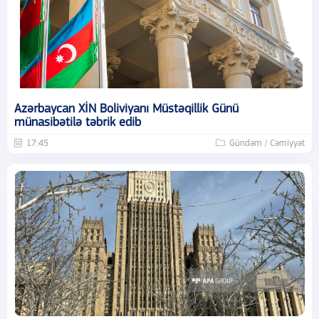
Azərbaycan XİN Boliviyanı Müstəqillik Günü
münasibətilə təbrik edib
17:45
Gündəm / Cəmiyyət