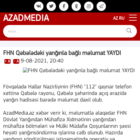
AZAD
MEDIA
AZ
RU
FHN Qəbələdəki yanğınla bağlı məlumat YAYDI
9-08-2021, 20:40
+ A
- A
Fövqəladə Hallar Nazirliyinin (FHN) "112" qaynar telefon
xəttinə Qəbələ rayonu, Qəbələ şəhərində açıq ərazidə
yanğın hadisəsi barədə məlumat daxil olub.
AzadMedia.az xəbər verir ki, məlumatla əlaqədar FHN
Dövlət Yanğından Mühafizə Xidmətinin yanğından
mühafizə bölmələri və Mülki Müdafiə Qoşunlarının şəxsi
heyəti yanğınsöndürmə işlərinə cəlb olunub. Hazırda
yanğının söndürülməsi istiqamətində operativ və