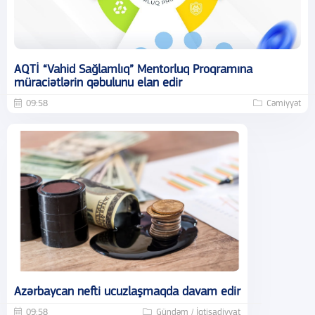
AQTİ “Vahid Sağlamlıq” Mentorluq Proqramına
müraciətlərin qəbulunu elan edir
09:58
Cəmiyyət
Azərbaycan nefti ucuzlaşmaqda davam edir
09:58
Gündəm / İqtisadiyyat