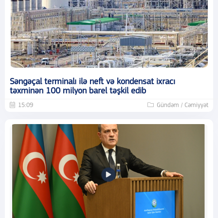
Səngəçal terminalı ilə neft və kondensat ixracı
təxminən 100 milyon barel təşkil edib
15:09
Gündəm / Cəmiyyət