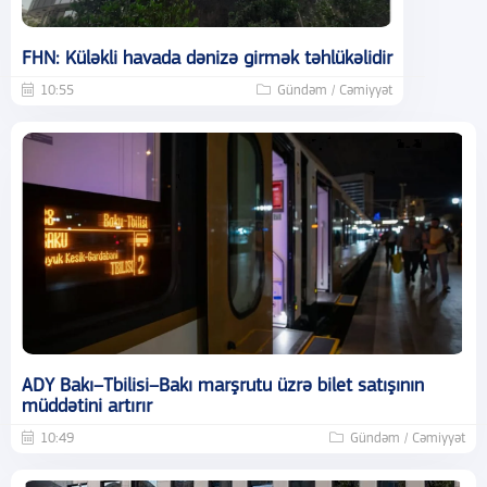
FHN: Küləkli havada dənizə girmək təhlükəlidir
10:55
Gündəm / Cəmiyyət
ADY Bakı–Tbilisi–Bakı marşrutu üzrə bilet satışının
müddətini artırır
10:49
Gündəm / Cəmiyyət