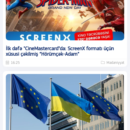
İlk dəfə "CineMastercard"da: ScreenX formatı üçün
xüsusi çəkilmiş “Hörümçək-Adam”
16:25
Mədəniyyət