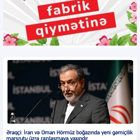
Əraqçi: İran və Oman Hörmüz boğazında yeni gəmiçilik
marşrutu üzrə razılaşmaya yaxındır