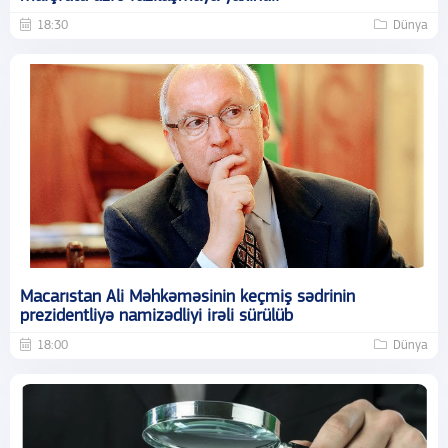
18:30
Dünya
Macarıstan Ali Məhkəməsinin keçmiş sədrinin
prezidentliyə namizədliyi irəli sürülüb
18:00
Dünya