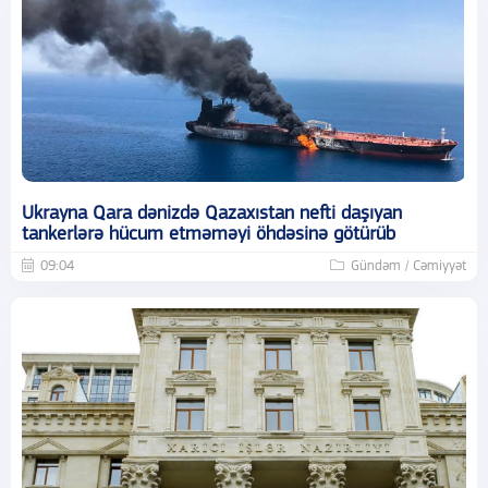
Ukrayna Qara dənizdə Qazaxıstan nefti daşıyan
tankerlərə hücum etməməyi öhdəsinə götürüb
09:04
Gündəm / Cəmiyyət