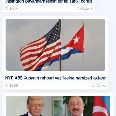
Vaşinqton Bəyannaməsinin bir ili: Tarixi dönüş
10:14
Siyasət
NYT: ABŞ Kubanın rəhbəri vəzifəsinə namizəd axtarır
10:09
Dünya