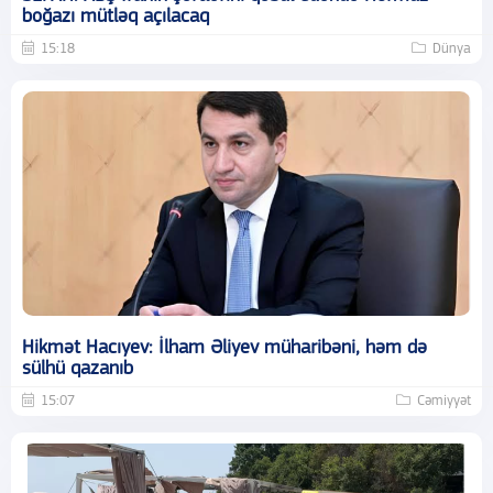
boğazı mütləq açılacaq
15:18
Dünya
Hikmət Hacıyev: İlham Əliyev müharibəni, həm də
sülhü qazanıb
15:07
Cəmiyyət