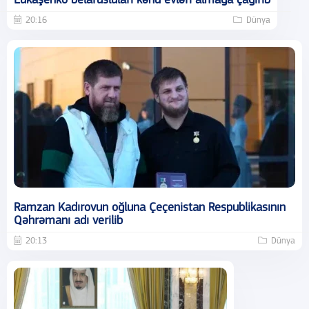
Lukaşenko belarusluları kənd evləri almağa çağırıb
20:16
Dünya
Ramzan Kadırovun oğluna Çeçenistan Respublikasının
Qəhrəmanı adı verilib
20:13
Dünya