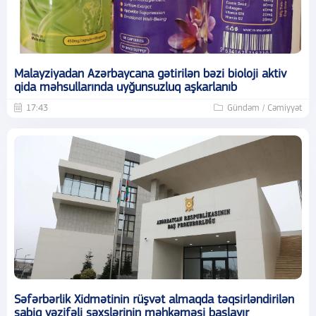
Malayziyadan Azərbaycana gətirilən bəzi bioloji aktiv
qida məhsullarında uyğunsuzluq aşkarlanıb
17:43
Gündəm / Cəmiyyət
Səfərbərlik Xidmətinin rüşvət almaqda təqsirləndirilən
sabiq vəzifəli şəxslərinin məhkəməsi başlayır