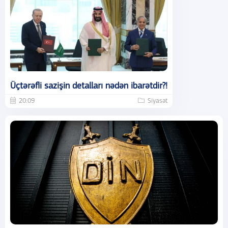
Üçtərəfli sazişin detalları nədən ibarətdir?!
20:09
Siyasət