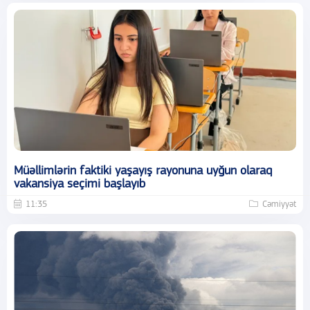
Müəllimlərin faktiki yaşayış rayonuna uyğun olaraq
vakansiya seçimi başlayıb
11:35
Cəmiyyət