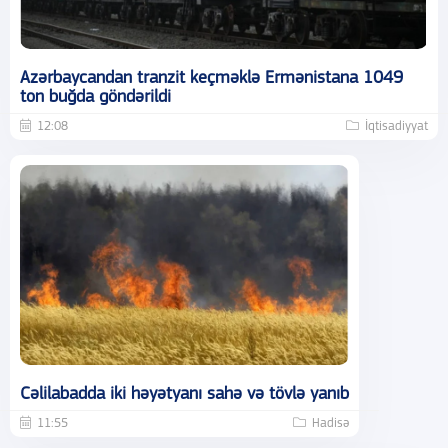
Azərbaycandan tranzit keçməklə Ermənistana 1049
ton buğda göndərildi
12:08
İqtisadiyyat
Cəlilabadda iki həyətyanı sahə və tövlə yanıb
11:55
Hadisə