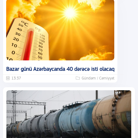
Bazar günü Azərbaycanda 40 dərəcə isti olacaq
13:37
Gündəm / Cəmiyyət