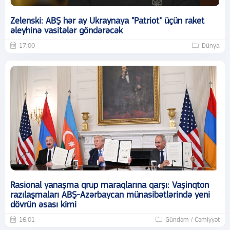
Zelenski: ABŞ hər ay Ukraynaya "Patriot" üçün raket
əleyhinə vasitələr göndərəcək
17:00
Dünya
Rasional yanaşma qrup maraqlarına qarşı: Vaşinqton
razılaşmaları ABŞ-Azərbaycan münasibətlərində yeni
dövrün əsası kimi
16:01
Gündəm / Cəmiyyət