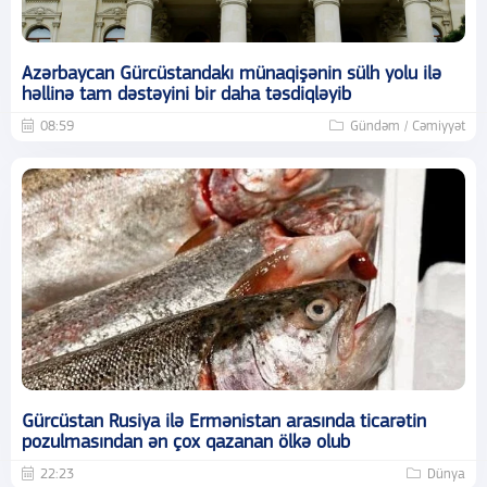
Azərbaycan Gürcüstandakı münaqişənin sülh yolu ilə
həllinə tam dəstəyini bir daha təsdiqləyib
08:59
Gündəm / Cəmiyyət
Gürcüstan Rusiya ilə Ermənistan arasında ticarətin
pozulmasından ən çox qazanan ölkə olub
22:23
Dünya