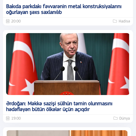
Bakıda parkdakı fəvvarənin metal konstruksiyalarını
oğurlayan şəxs saxlanılıb
20:00
Hadisə
Ərdoğan: Məkkə sazişi sülhün təmin olunmasını
hədəfləyən bütün ölkələr üçün açıqdır
19:00
Dünya