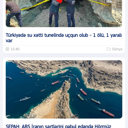
Türkiyədə su xətti tunelində uçqun olub - 1 ölü, 1 yaralı
var
15:40
Dünya
SEPAH: ABŞ İranın şərtlərini qəbul edəndə Hörmüz