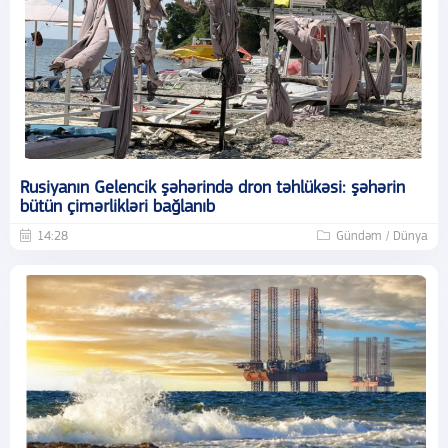
Rusiyanın Gelencik şəhərində dron təhlükəsi: şəhərin
bütün çimərlikləri bağlanıb
14:28
Gündəm / Dünya