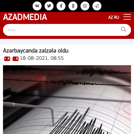
AZAD
MEDIA
AZ
RU
Azərbaycanda zəlzələ oldu
18-08-2021, 08:55
+ A
- A