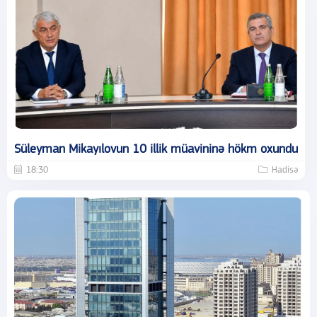
Süleyman Mikayılovun 10 illik müavininə hökm oxundu
18:30
Hadisə