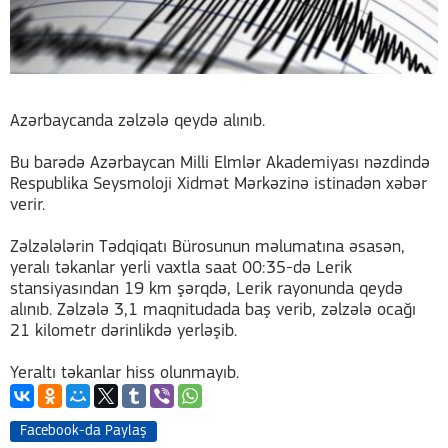
Azərbaycanda zəlzələ qeydə alınıb.
Bu barədə Azərbaycan Milli Elmlər Akademiyası nəzdində
Respublika Seysmoloji Xidmət Mərkəzinə istinadən xəbər
verir.
Zəlzələlərin Tədqiqatı Bürosunun məlumatına əsasən,
yeralı təkanlar yerli vaxtla saat 00:35-də Lerik
stansiyasından 19 km şərqdə, Lerik rayonunda qeydə
alınıb. Zəlzələ 3,1 maqnitudada baş verib, zəlzələ ocağı
21 kilometr dərinlikdə yerləşib.
Yeraltı təkanlar hiss olunmayıb.
Facebook-da Paylaş