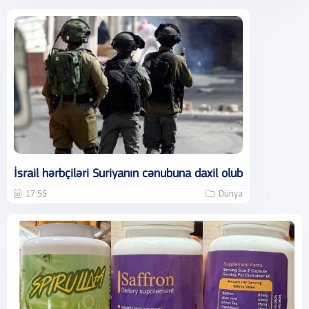
İsrail hərbçiləri Suriyanın cənubuna daxil olub
17:55
Dünya