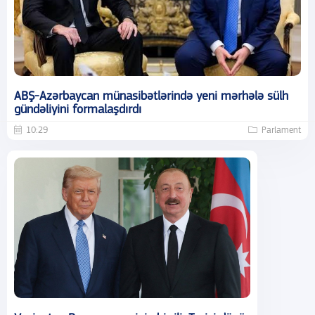
ABŞ-Azərbaycan münasibətlərində yeni mərhələ sülh
gündəliyini formalaşdırdı
10:29
Parlament