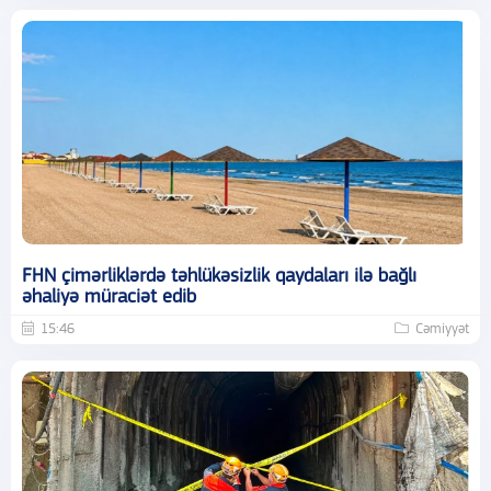
FHN çimərliklərdə təhlükəsizlik qaydaları ilə bağlı
əhaliyə müraciət edib
15:46
Cəmiyyət