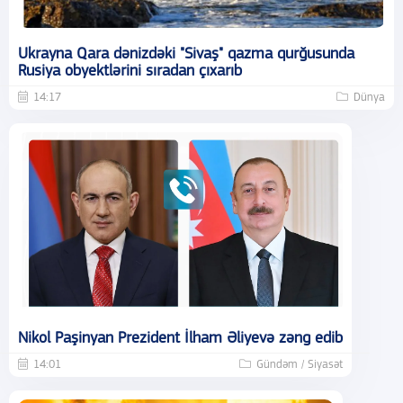
Ukrayna Qara dənizdəki "Sivaş" qazma qurğusunda
Rusiya obyektlərini sıradan çıxarıb
14:17
Dünya
Nikol Paşinyan Prezident İlham Əliyevə zəng edib
14:01
Gündəm / Siyasət