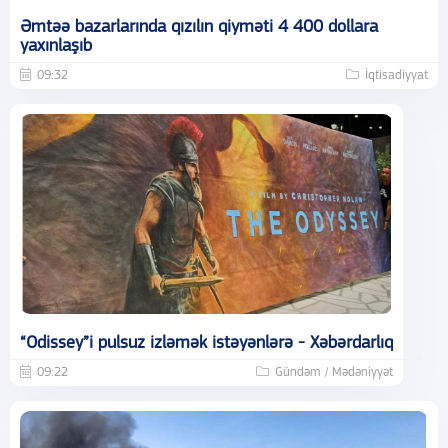
Əmtəə bazarlarında qızılın qiyməti 4 400 dollara
yaxınlaşıb
09:32
İqtisadiyyat
“Odissey”i pulsuz izləmək istəyənlərə - Xəbərdarlıq
09:22
Gündəm / Mədəniyyət