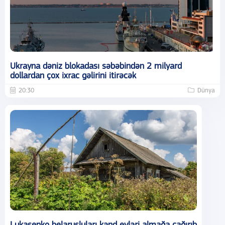
Ukrayna dəniz blokadası səbəbindən 2 milyard
dollardan çox ixrac gəlirini itirəcək
20:30
Dünya