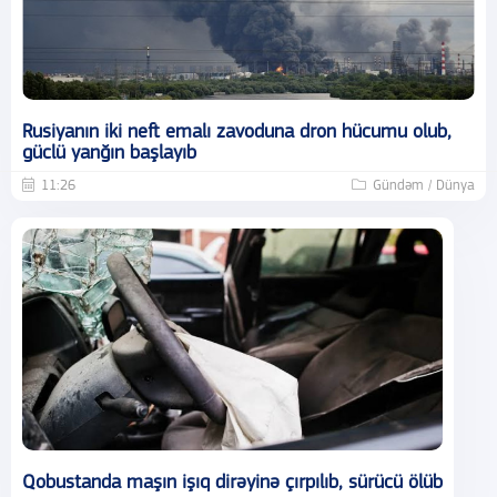
Rusiyanın iki neft emalı zavoduna dron hücumu olub,
güclü yanğın başlayıb
11:26
Gündəm / Dünya
Qobustanda maşın işıq dirəyinə çırpılıb, sürücü ölüb