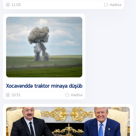
11:03
Hadisə
Xocavənddə traktor minaya düşüb
10:51
Hadisə