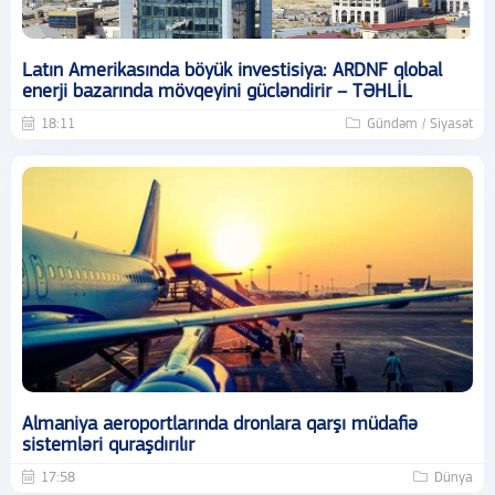
Latın Amerikasında böyük investisiya: ARDNF qlobal
enerji bazarında mövqeyini gücləndirir – TƏHLİL
18:11
Gündəm / Siyasət
Almaniya aeroportlarında dronlara qarşı müdafiə
sistemləri quraşdırılır
17:58
Dünya