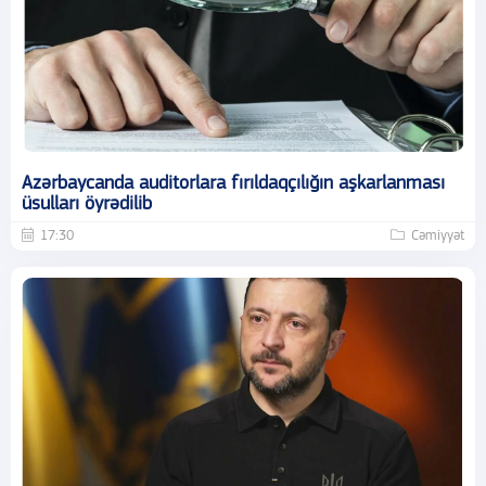
Azərbaycanda auditorlara fırıldaqçılığın aşkarlanması
üsulları öyrədilib
17:30
Cəmiyyət