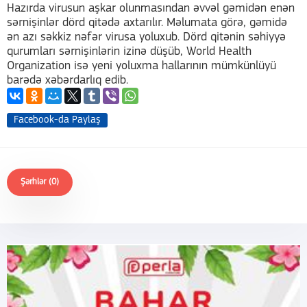
Hazırda virusun aşkar olunmasından əvvəl gəmidən enən
sərnişinlər dörd qitədə axtarılır. Məlumata görə, gəmidə
ən azı səkkiz nəfər virusa yoluxub. Dörd qitənin səhiyyə
qurumları sərnişinlərin izinə düşüb, World Health
Organization isə yeni yoluxma hallarının mümkünlüyü
barədə xəbərdarlıq edib.
Facebook-da Paylaş
Şərhlər (0)