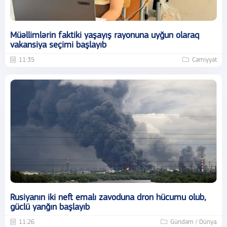
Müəllimlərin faktiki yaşayış rayonuna uyğun olaraq
vakansiya seçimi başlayıb
11:35
Cəmiyyət
Rusiyanın iki neft emalı zavoduna dron hücumu olub,
güclü yanğın başlayıb
11:26
Gündəm / Dünya