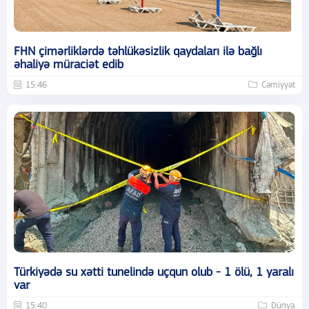
FHN çimərliklərdə təhlükəsizlik qaydaları ilə bağlı
əhaliyə müraciət edib
15:46
Cəmiyyət
Türkiyədə su xətti tunelində uçqun olub - 1 ölü, 1 yaralı
var
15:40
Dünya