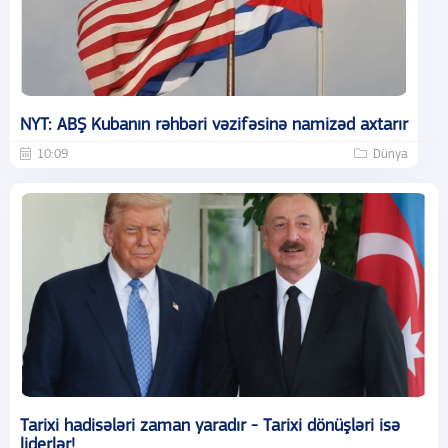
NYT: ABŞ Kubanın rəhbəri vəzifəsinə namizəd axtarır
10:09
Dünya
Tarixi hadisələri zaman yaradır - Tarixi dönüşləri isə
liderlər!