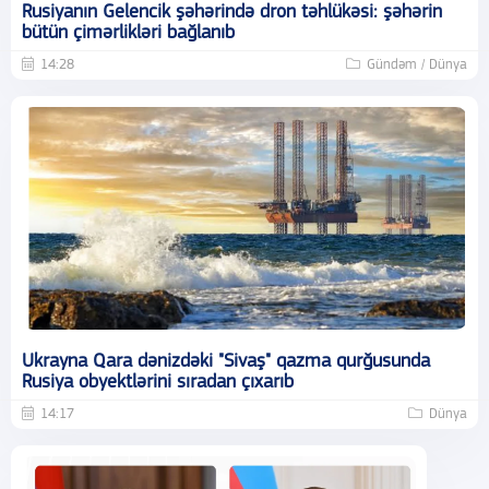
Rusiyanın Gelencik şəhərində dron təhlükəsi: şəhərin
bütün çimərlikləri bağlanıb
14:28
Gündəm / Dünya
Ukrayna Qara dənizdəki "Sivaş" qazma qurğusunda
Rusiya obyektlərini sıradan çıxarıb
14:17
Dünya