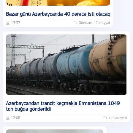
Bazar günü Azərbaycanda 40 dərəcə isti olacaq
13:37
Gündəm / Cəmiyyət
Azərbaycandan tranzit keçməklə Ermənistana 1049
ton buğda göndərildi
12:08
İqtisadiyyat