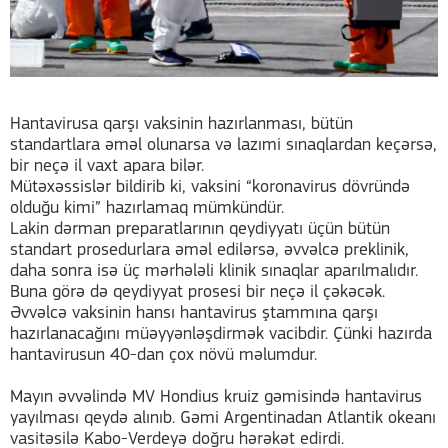
Hantavirusa qarşı vaksinin hazırlanması, bütün
standartlara əməl olunarsa və lazımi sınaqlardan keçərsə,
bir neçə il vaxt apara bilər.
Mütəxəssislər bildirib ki, vaksini “koronavirus dövründə
olduğu kimi” hazırlamaq mümkündür.
Lakin dərman preparatlarının qeydiyyatı üçün bütün
standart prosedurlara əməl edilərsə, əvvəlcə preklinik,
daha sonra isə üç mərhələli klinik sınaqlar aparılmalıdır.
Buna görə də qeydiyyat prosesi bir neçə il çəkəcək.
Əvvəlcə vaksinin hansı hantavirus ştammına qarşı
hazırlanacağını müəyyənləşdirmək vacibdir. Çünki hazırda
hantavirusun 40-dan çox növü məlumdur.
Mayın əvvəlində MV Hondius kruiz gəmisində hantavirus
yayılması qeydə alınıb. Gəmi Argentinadan Atlantik okeanı
vasitəsilə Kabo-Verdeyə doğru hərəkət edirdi.