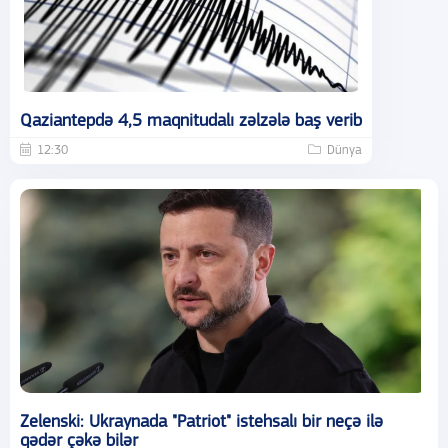
Qaziantepdə 4,5 maqnitudalı zəlzələ baş verib
12:30
Dünya
Zelenski: Ukraynada "Patriot" istehsalı bir neçə ilə
qədər çəkə bilər