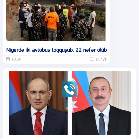
Nigerdə iki avtobus toqquşub, 22 nəfər ölüb
10:30
Dünya