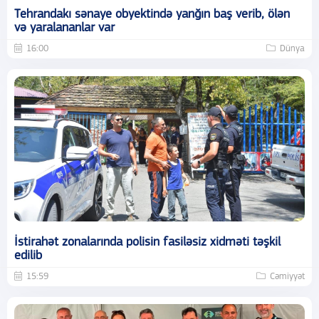
Tehrandakı sənaye obyektində yanğın baş verib, ölən
və yaralananlar var
16:00
Dünya
İstirahət zonalarında polisin fasiləsiz xidməti təşkil
edilib
15:59
Cəmiyyət