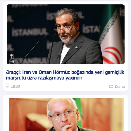
Əraqçi: İran və Oman Hörmüz boğazında yeni gəmiçilik
marşrutu üzrə razılaşmaya yaxındır
18:30
Dünya