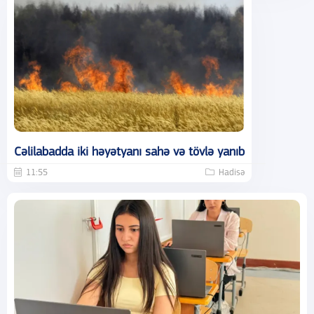
Cəlilabadda iki həyətyanı sahə və tövlə yanıb
11:55
Hadisə