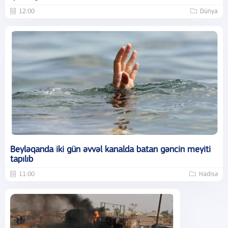
12:00
Dünya
Beyləqanda iki gün əvvəl kanalda batan gəncin meyiti
tapılıb
11:00
Hadisə