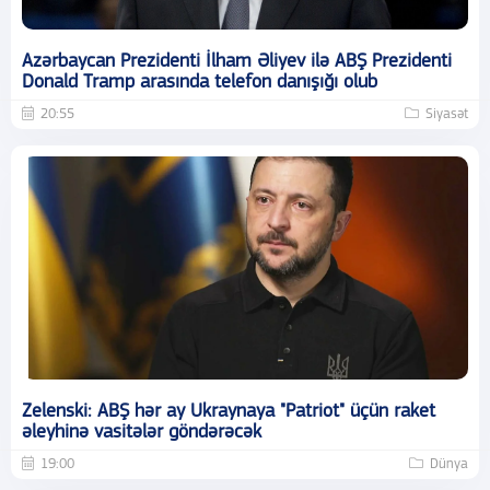
Azərbaycan Prezidenti İlham Əliyev ilə ABŞ Prezidenti
Donald Tramp arasında telefon danışığı olub
20:55
Siyasət
Zelenski: ABŞ hər ay Ukraynaya "Patriot" üçün raket
əleyhinə vasitələr göndərəcək
19:00
Dünya