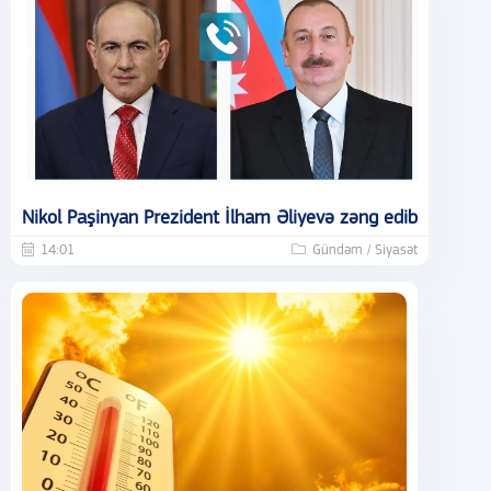
Nikol Paşinyan Prezident İlham Əliyevə zəng edib
14:01
Gündəm / Siyasət