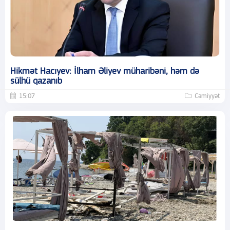
Hikmət Hacıyev: İlham Əliyev müharibəni, həm də
sülhü qazanıb
15:07
Cəmiyyət