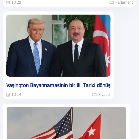
10:29
Parlament
Vaşinqton Bəyannaməsinin bir ili: Tarixi dönüş
10:14
Siyasət