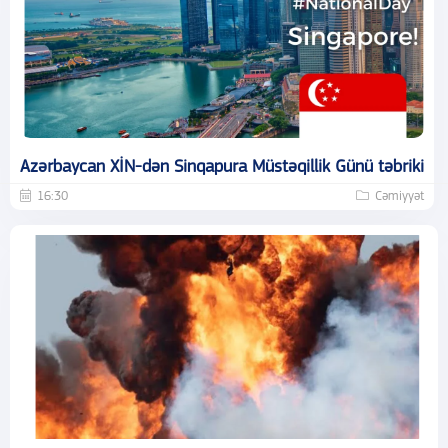
Azərbaycan XİN-dən Sinqapura Müstəqillik Günü təbriki
16:30
Cəmiyyət