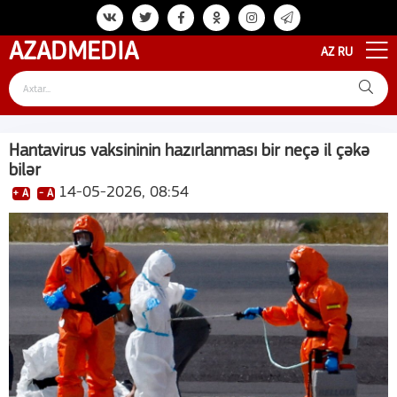
AZAD
MEDIA
AZ
RU
Hantavirus vaksininin hazırlanması bir neçə il çəkə
bilər
14-05-2026, 08:54
+ A
- A