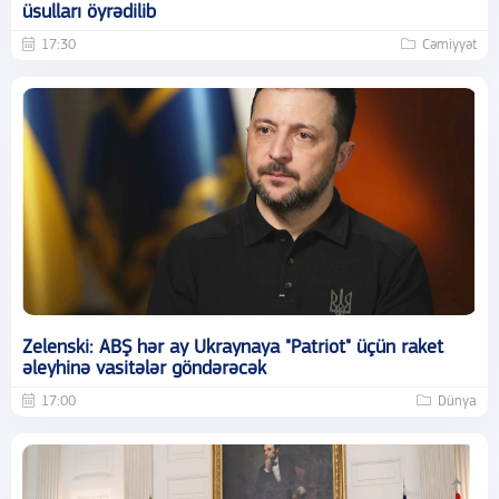
üsulları öyrədilib
17:30
Cəmiyyət
Zelenski: ABŞ hər ay Ukraynaya "Patriot" üçün raket
əleyhinə vasitələr göndərəcək
17:00
Dünya