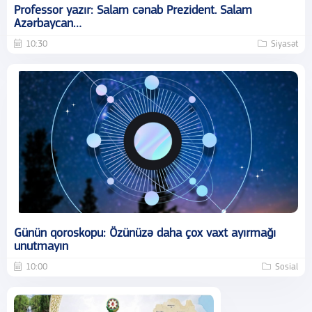
Professor yazır: Salam cənab Prezident. Salam
Azərbaycan…
10:30
Siyasət
Günün qoroskopu: Özünüzə daha çox vaxt ayırmağı
unutmayın
10:00
Sosial