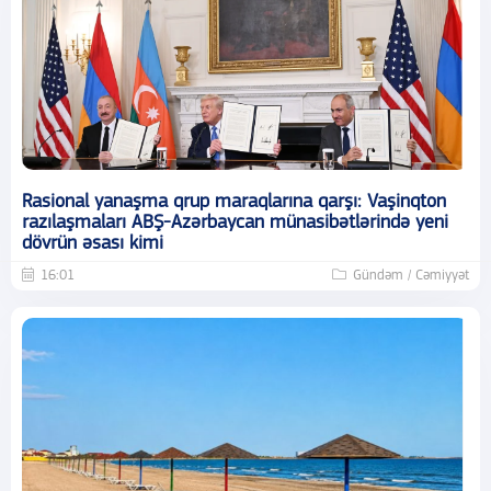
Rasional yanaşma qrup maraqlarına qarşı: Vaşinqton
razılaşmaları ABŞ-Azərbaycan münasibətlərində yeni
dövrün əsası kimi
16:01
Gündəm / Cəmiyyət