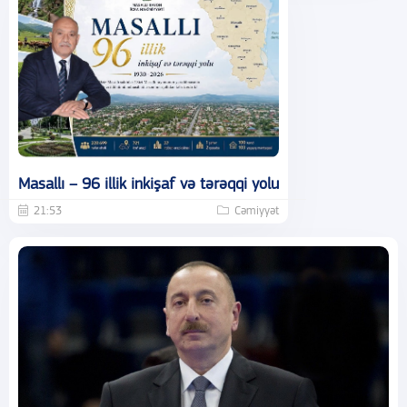
Masallı – 96 illik inkişaf və tərəqqi yolu
21:53
Cəmiyyət