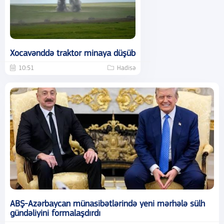
Xocavənddə traktor minaya düşüb
10:51
Hadisə
ABŞ-Azərbaycan münasibətlərində yeni mərhələ sülh
gündəliyini formalaşdırdı