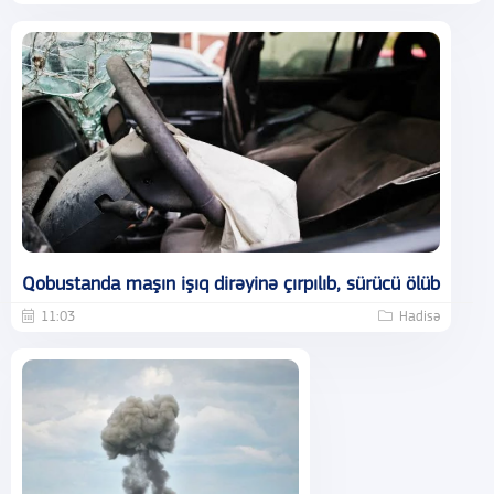
Qobustanda maşın işıq dirəyinə çırpılıb, sürücü ölüb
11:03
Hadisə