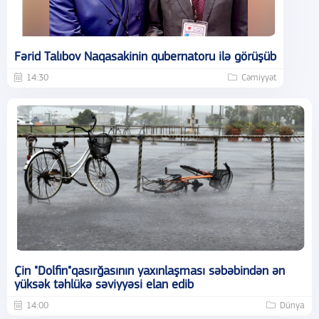
Fərid Talıbov Naqasakinin qubernatoru ilə görüşüb
14:30
Cəmiyyət
Çin "Dolfin"qasırğasının yaxınlaşması səbəbindən ən
yüksək təhlükə səviyyəsi elan edib
14:00
Dünya