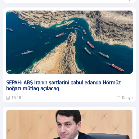
SEPAH: ABŞ İranın şərtlərini qəbul edəndə Hörmüz
boğazı mütləq açılacaq
15:18
Dünya