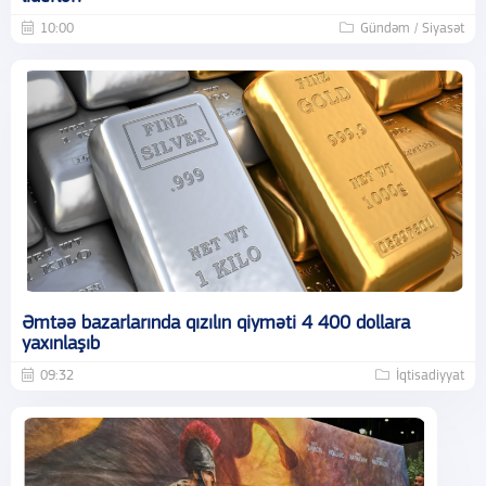
10:00
Gündəm / Siyasət
Əmtəə bazarlarında qızılın qiyməti 4 400 dollara
yaxınlaşıb
09:32
İqtisadiyyat